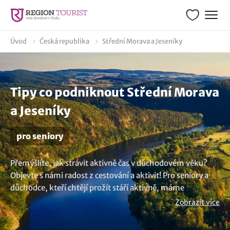
Úvod
Česká republika
Střední Morava a Jeseníky
Tipy co podniknout Střední Morava
a Jeseníky
pro seniory
Přemýšlíte, jak strávit aktivně čas v důchodovém věku?
Objevte s námi radost z cestování a aktivit! Pro seniory a
důchodce, kteří chtějí prožít stáří aktivně, máme
připravenou řadu nápadů co podniknout v lokalitě Střední
Zobrazit více
Morava a Jeseníky. Výlety a turistika, stejně jako
navštěvování památek a kulturních zařízení mají pozitivní