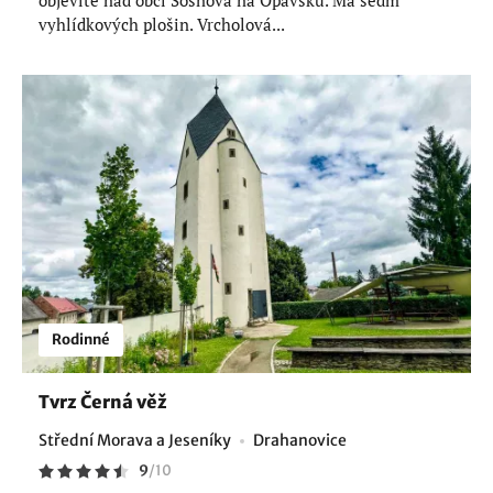
vyhlídkových plošin. Vrcholová...
Rodinné
Tvrz Černá věž
Střední Morava a Jeseníky
Drahanovice
9
/
10