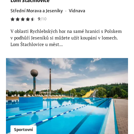
Lom Štachlovice
Střední Morava a Jeseníky
Vidnava
9
/
10
V oblasti Rychlebských hor na samé hranici s Polskem
v podhůří Jeseníků si můžete užít koupání v lomech.
Lom Štachlovice u měst...
Sportovní