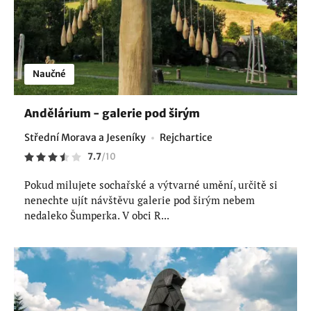
Naučné
Andělárium - galerie pod širým
Střední Morava a Jeseníky
Rejchartice
7.7
/
10
Pokud milujete sochařské a výtvarné umění, určitě si
nenechte ujít návštěvu galerie pod širým nebem
nedaleko Šumperka. V obci R...