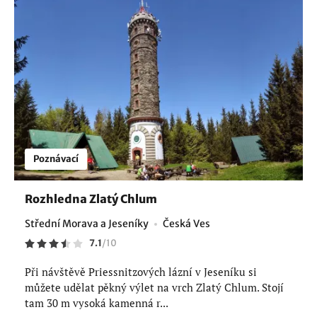
Poznávací
Rozhledna Zlatý Chlum
Střední Morava a Jeseníky
Česká Ves
7.1
/
10
Při návštěvě Priessnitzových lázní v Jeseníku si
můžete udělat pěkný výlet na vrch Zlatý Chlum. Stojí
tam 30 m vysoká kamenná r...