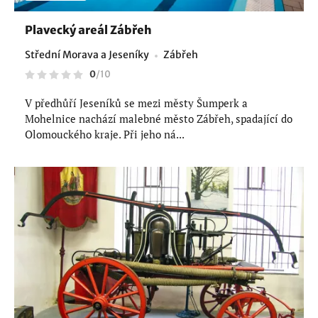
Plavecký areál Zábřeh
Střední Morava a Jeseníky
Zábřeh
0
/
10
V předhůří Jeseníků se mezi městy Šumperk a
Mohelnice nachází malebné město Zábřeh, spadající do
Olomouckého kraje. Při jeho ná...