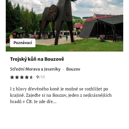
Poznávací
Trojský kůň na Bouzově
Střední Morava a Jeseníky
Bouzov
9
/
10
I z hlavy dřevěného koně je možné se rozhlížet po
krajině. Zajeďte si na Bouzov, jeden z nejkrásnějších
hradů v ČR. Je zde dře...