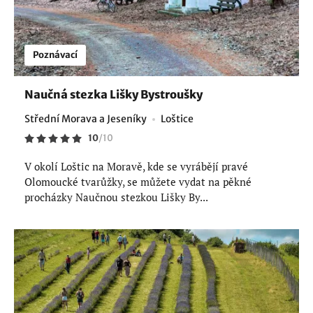
Poznávací
Naučná stezka Lišky Bystroušky
Střední Morava a Jeseníky
Loštice
10
/
10
V okolí Loštic na Moravě, kde se vyrábějí pravé
Olomoucké tvarůžky, se můžete vydat na pěkné
procházky Naučnou stezkou Lišky By...