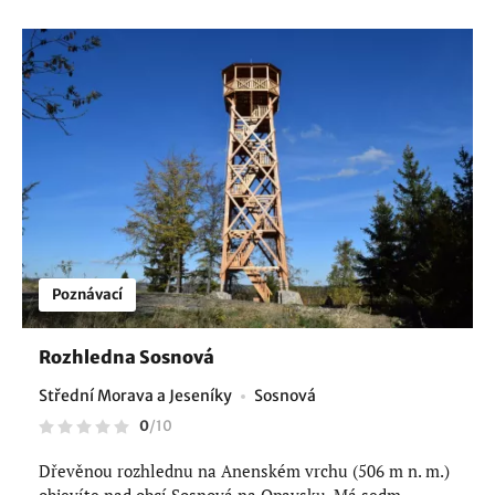
Poznávací
Rozhledna Sosnová
Střední Morava a Jeseníky
Sosnová
0
/
10
Dřevěnou rozhlednu na Anenském vrchu (506 m n. m.)
objevíte nad obcí Sosnová na Opavsku. Má sedm