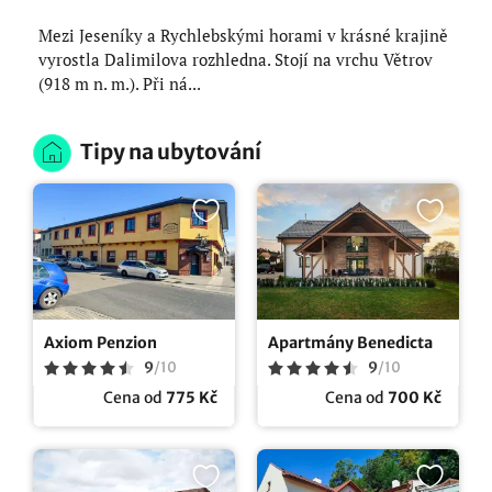
Mezi Jeseníky a Rychlebskými horami v krásné krajině
vyrostla Dalimilova rozhledna. Stojí na vrchu Větrov
(918 m n. m.). Při ná...
Tipy na ubytování
Axiom Penzion
Apartmány Benedicta
9
/
10
9
/
10
Cena od
775 Kč
Cena od
700 Kč