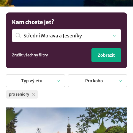
vliv na fyzickou i mentální kondici každého seniora.
Neseďte doma a prožijte stáří aktivně!
Kam chcete jet?
Zrušit všechny filtry
Zobrazit
Typ výletu
Pro koho
pro seniory