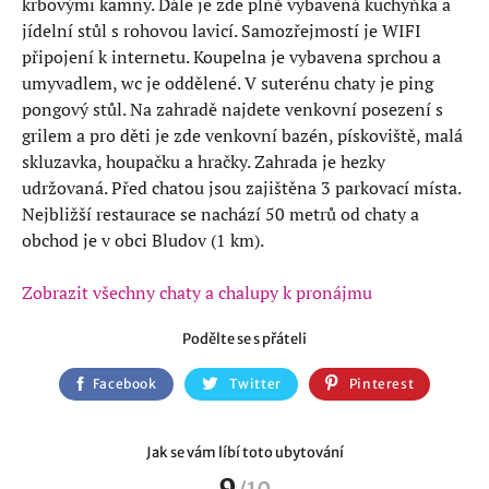
krbovými kamny. Dále je zde plně vybavená kuchyňka a
jídelní stůl s rohovou lavicí. Samozřejmostí je WIFI
připojení k internetu. Koupelna je vybavena sprchou a
umyvadlem, wc je oddělené. V suterénu chaty je ping
pongový stůl. Na zahradě najdete venkovní posezení s
grilem a pro děti je zde venkovní bazén, pískoviště, malá
skluzavka, houpačku a hračky. Zahrada je hezky
udržovaná. Před chatou jsou zajištěna 3 parkovací místa.
Nejbližší restaurace se nachází 50 metrů od chaty a
obchod je v obci Bludov (1 km).
Zobrazit všechny chaty a chalupy k pronájmu
Podělte se s přáteli
Facebook
Twitter
Pinterest
Jak se vám líbí toto ubytování
9