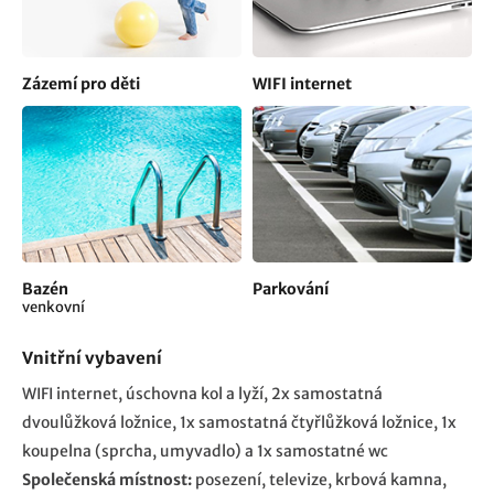
Zázemí pro děti
WIFI internet
Bazén
Parkování
venkovní
Vnitřní vybavení
WIFI internet
úschovna kol a lyží
2x samostatná
dvoulůžková ložnice, 1x samostatná čtyřlůžková ložnice
1x
koupelna (sprcha, umyvadlo) a 1x samostatné wc
Společenská místnost:
posezení, televize, krbová kamna,