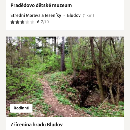
Pradědovo dětské muzeum
Střední Morava a Jeseníky
Bludov
(1 km)
6.7
/
10
Rodinné
Zřícenina hradu Bludov