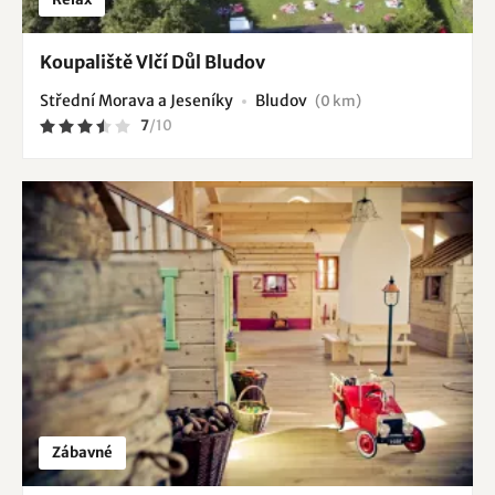
Koupaliště Vlčí Důl Bludov
Střední Morava a Jeseníky
Bludov
(0 km)
7
/
10
Zábavné