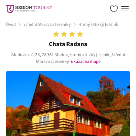
Úvod
Střední Morava a Jeseníky
Hrubý a Nízký Jeseník
Chata Radana
Bludov ev. č. 28, 78961 Bludov, Hrubý a Nízký Jeseník, Střední
Morava a Jeseníky
ukázat na mapě