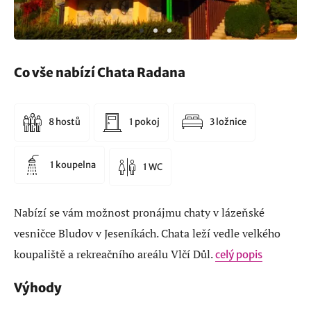
Co vše nabízí Chata Radana
8 hostů
1 pokoj
3 ložnice
1 koupelna
1 WC
Nabízí se vám možnost pronájmu chaty v lázeňské
vesničce Bludov v Jeseníkách. Chata leží vedle velkého
koupaliště a rekreačního areálu Vlčí Důl.
celý popis
Výhody