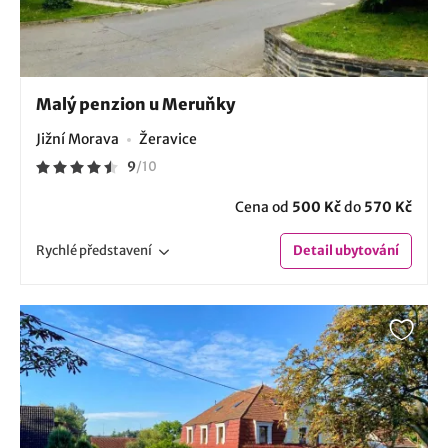
Malý penzion u Meruňky
Jižní Morava
Žeravice
9
/
10
Cena od
500 Kč
do
570 Kč
Rychlé
představení
Detail
ubytování