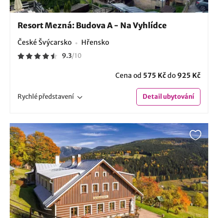
Resort Mezná: Budova A - Na Vyhlídce
České Švýcarsko
Hřensko
9.3
/
10
Cena od
575 Kč
do
925 Kč
Rychlé
představení
Detail
ubytování