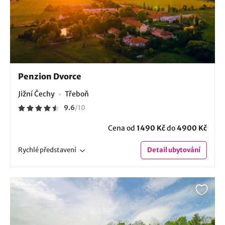
Penzion Dvorce
Jižní Čechy
Třeboň
9.6
/
10
Cena od
1490 Kč
do
4900 Kč
Rychlé
představení
Detail
ubytování