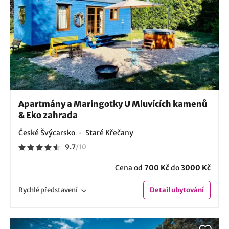
Apartmány a Maringotky U Mluvících kamenů
& Eko zahrada
České Švýcarsko
Staré Křečany
9.7
/
10
Cena od
700 Kč
do
3000 Kč
Rychlé
představení
Detail
ubytování