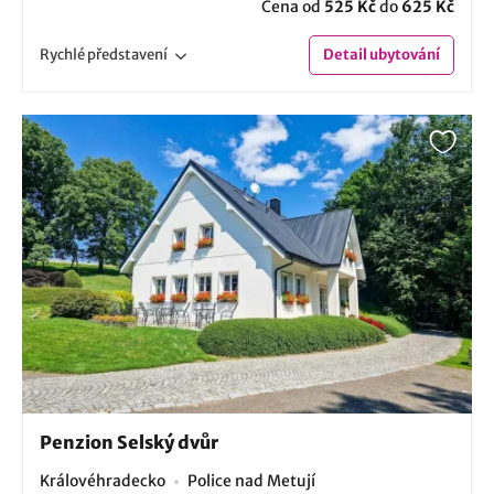
Cena od
525 Kč
do
625 Kč
Rychlé
představení
Detail
ubytování
Penzion Selský dvůr
Královéhradecko
Police nad Metují