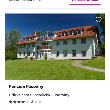
Rychlé
představení
Detail
ubytování
Penzion Pastviny
Orlické hory a Podorlicko
Pastviny
8.1
/
10