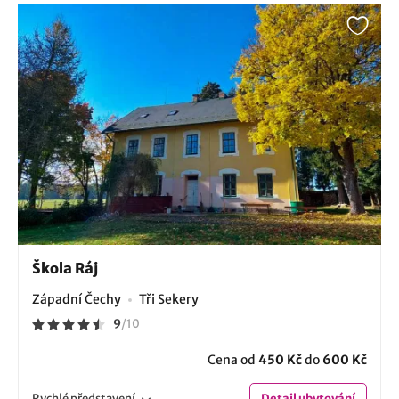
Škola Ráj
Západní Čechy
Tři Sekery
9
/
10
Cena od
450 Kč
do
600 Kč
Rychlé
představení
Detail
ubytování