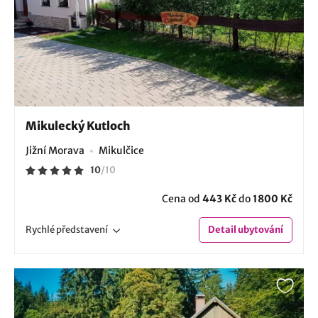
Mikulecký Kutloch
Jižní Morava
Mikulčice
10
/
10
Cena od
443 Kč
do
1800 Kč
Rychlé
představení
Detail
ubytování