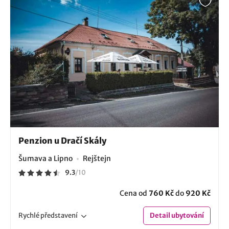
Penzion u Dračí Skály
Šumava a Lipno
Rejštejn
9.3
/
10
Cena od
760 Kč
do
920 Kč
Rychlé
představení
Detail
ubytování