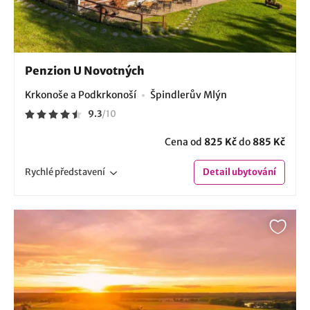
Penzion U Novotných
Krkonoše a Podkrkonoší
Špindlerův Mlýn
9.3
/
10
Cena od
825 Kč
do
885 Kč
Rychlé
představení
Detail
ubytování