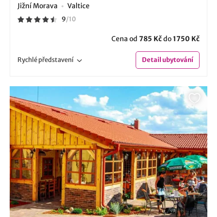
Jižní Morava
Valtice
9
/
10
Cena od
785 Kč
do
1750 Kč
Rychlé
představení
Detail
ubytování