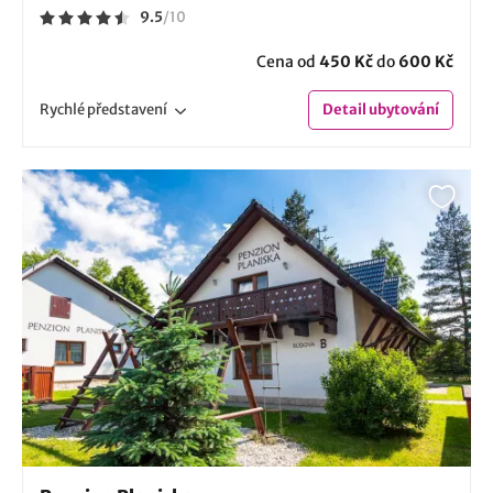
9.5
/
10
Cena od
450 Kč
do
600 Kč
Rychlé
představení
Detail
ubytování