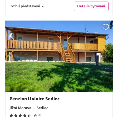
Rychlé
představení
Detail
ubytování
Penzion U vinice Sedlec
Jižní Morava
Sedlec
9
/
10