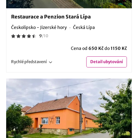
Restaurace a Penzion Stará Lípa
Českolipsko - Jizerské hory
Česká Lípa
9
/
10
Cena od
650 Kč
do
1150 Kč
Rychlé
představení
Detail
ubytování