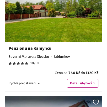
Penzionu na Kamyncu
Severní Morava a Slezsko
Jablunkov
10
/
10
Cena od
760 Kč
do
1320 Kč
Rychlé
představení
Detail
ubytování