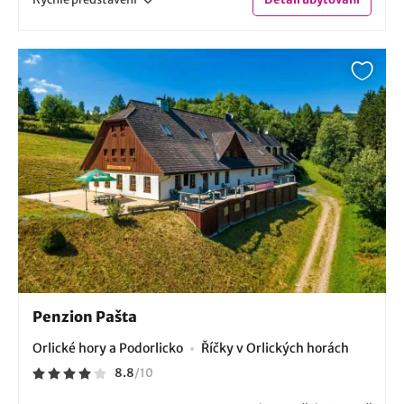
Penzion Pašta
Orlické hory a Podorlicko
Říčky v Orlických horách
8.8
/
10