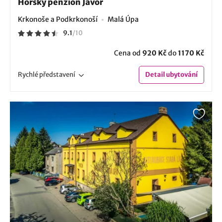
Horský penzion Javor
Krkonoše a Podkrkonoší
Malá Úpa
9.1
/
10
Cena od
920 Kč
do
1170 Kč
Rychlé
představení
Detail
ubytování