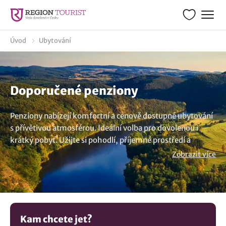
Úvod
Ubytování
Doporučené penziony
Penziony nabízejí komfortní a cenově dostupné ubytování
s přívětivou atmosférou. Ideální volba pro dovolenou i
krátký pobyt. Užijte si pohodlí, příjemné prostředí a
možnost stravování přímo v penzionu. Objevte krásu
Zobrazit více
oblasti a užijte si pobyt plný odpočinku. Penziony jsou
cenově dostupnou alternativou k hotelům. Penziony
vynikají rodinnou atmosférou a komornějším prostředím.
Jsou zajímavou volbou pro rodiny s dětmi a hosty, kteří
hledají klidné prostředí.
Kam chcete jet?