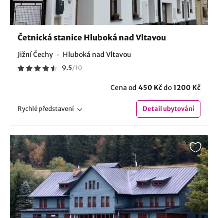
Četnická stanice Hluboká nad Vltavou
Jižní Čechy
Hluboká nad Vltavou
9.5
/
10
Cena od
450 Kč
do
1200 Kč
Rychlé
představení
Detail
ubytování