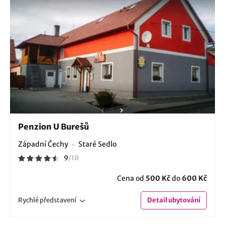
Penzion U Burešů
Západní Čechy
Staré Sedlo
9
/
10
Cena od
500 Kč
do
600 Kč
Rychlé
představení
Detail
ubytování