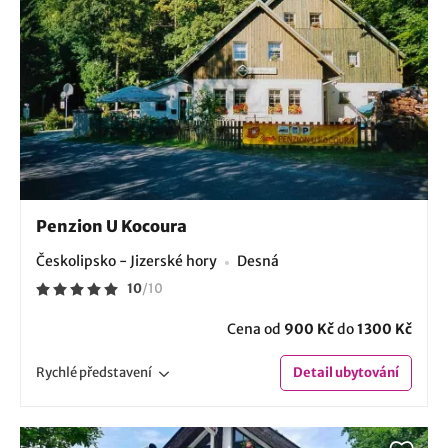
Penzion U Kocoura
Českolipsko - Jizerské hory
Desná
10
/
10
Cena od
900 Kč
do
1300 Kč
Rychlé
představení
Detail
ubytování