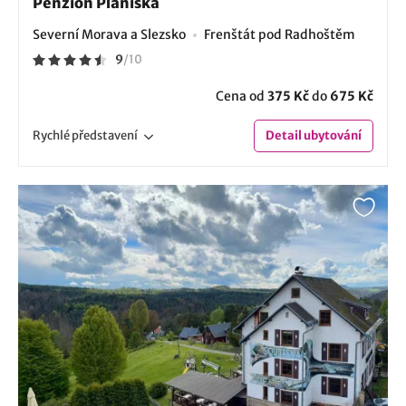
Penzion Planiska
Severní Morava a Slezsko
Frenštát pod Radhoštěm
9
/
10
Cena od
375 Kč
do
675 Kč
Rychlé
představení
Detail
ubytování