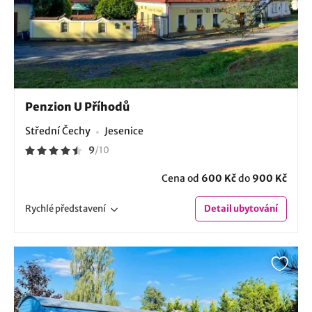
Penzion U Příhodů
Střední Čechy
Jesenice
9
/
10
Cena od
600 Kč
do
900 Kč
Rychlé
představení
Detail
ubytování