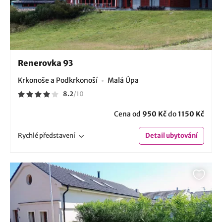
Renerovka 93
Krkonoše a Podkrkonoší
Malá Úpa
8.2
/
10
Cena od
950 Kč
do
1150 Kč
Rychlé
představení
Detail
ubytování