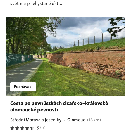
svět má přichystané akt...
Poznávací
Cesta po pevnůstkách císařsko-královské
olomoucké pevnosti
Střední Morava a Jeseníky
Olomouc
(18 km)
9
/
10