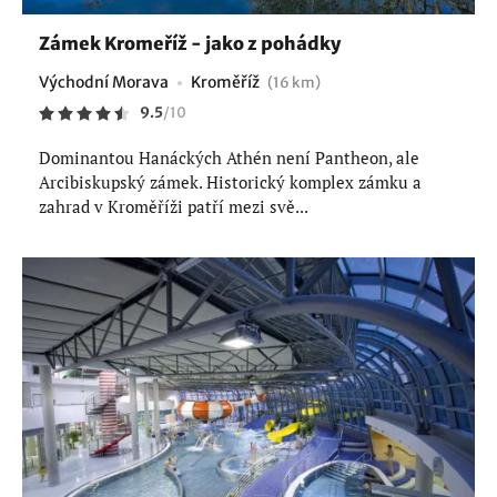
Zámek Kromeříž - jako z pohádky
Východní Morava
Kroměříž
(16 km)
9.5
/
10
Dominantou Hanáckých Athén není Pantheon, ale
Arcibiskupský zámek. Historický komplex zámku a
zahrad v Kroměříži patří mezi svě...