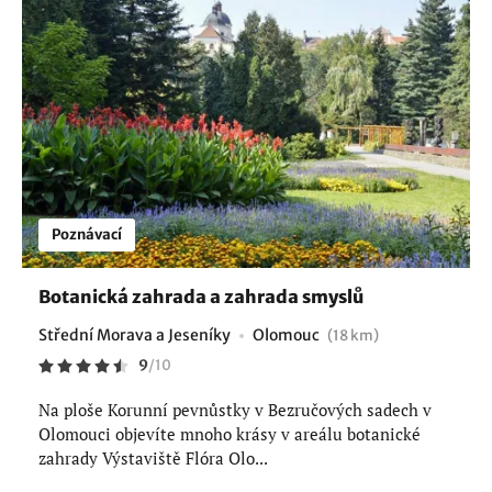
Poznávací
Botanická zahrada a zahrada smyslů
Střední Morava a Jeseníky
Olomouc
(18 km)
9
/
10
Na ploše Korunní pevnůstky v Bezručových sadech v
Olomouci objevíte mnoho krásy v areálu botanické
zahrady Výstaviště Flóra Olo...