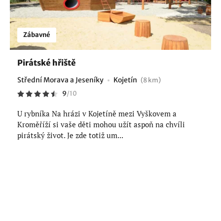
Zábavné
Pirátské hřiště
Střední Morava a Jeseníky
Kojetín
(8 km)
9
/
10
U rybníka Na hrázi v Kojetíně mezi Vyškovem a
Kroměříží si vaše děti mohou užít aspoň na chvíli
pirátský život. Je zde totiž um...