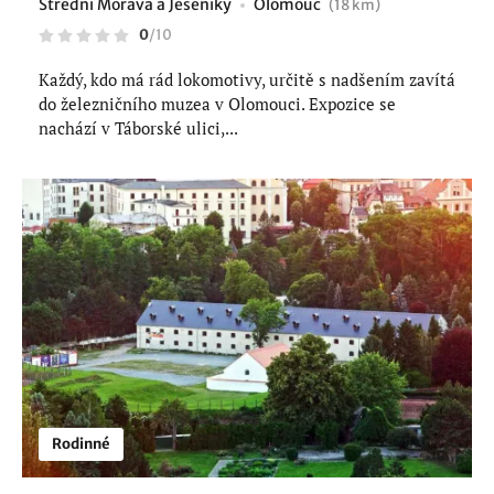
Střední Morava a Jeseníky
Olomouc
(18 km)
0
/
10
Každý, kdo má rád lokomotivy, určitě s nadšením zavítá
do železničního muzea v Olomouci. Expozice se
nachází v Táborské ulici,...
Rodinné