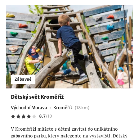
Zábavné
Dětský svět Kroměříž
Východní Morava
Kroměříž
(18 km)
8.7
/
10
V Kroměříži můžete s dětmi zavítat do unikátního
zábavního parku, který nalezente na výstavišti. Dětský