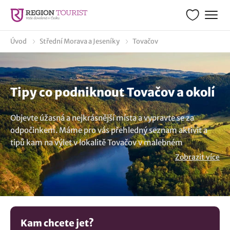
Úvod
Střední Morava a Jeseníky
Tovačov
Tipy co podniknout Tovačov a okolí
Objevte úžasná a nejkrásnější místa a vypravte se za
odpočinkem. Máme pro vás přehledný seznam aktivit a
tipů kam na výlet v lokalitě Tovačov v malebném
turistickém regionu Střední Morava a Jeseníky. Zajímá Vás
Zobrazit více
co zde navštívit a co vidět v okolí? Vytvořili jsme
turistického průvodce s tipy na výlety, co dělat a navštívit v
okolí. Ze seznamu výletních cílů, aktivit a památek jsme
pro vás vybrali mnoho parádních tipů. Poznejte zajímavá
místa v obci Tovačov a prohlédněte si tyto možnosti:
Kam chcete jet?
Zámek Tovačov
. Nebo navštivte Olomoucký kraj s mnoha