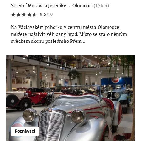
Střední Morava a Jeseníky
Olomouc
(19 km)
9.5
/
10
Na Václavském pahorku v centru města Olomouce
můžete naštívit věhlasný hrad. Místo se stalo němým
svědkem skonu posledního Přem...
Poznávací