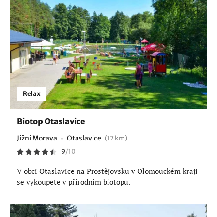
Relax
Biotop Otaslavice
Jižní Morava
Otaslavice
(17 km)
9
/
10
V obci Otaslavice na Prostějovsku v Olomouckém kraji
se vykoupete v přírodním biotopu.