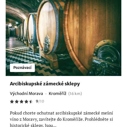
Poznávací
Arcibiskupské zámecké sklepy
Východní Morava
Kroměříž
(16 km)
9
/
10
Pokud chcete ochutnat arcibiskupské zámecké mešní
víno z Moravy, zavítejte do Kroměříže. Prohlédněte si
historické sklepy. Jsou...