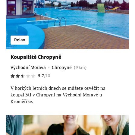
Relax
Koupaliště Chropyně
Východní Morava
Chropyně
(9 km)
5.7
/
10
V horkých letních dnech se můžete osvěžit na
koupališti v Chropyni na Východní Moravě u
Kroměříže.