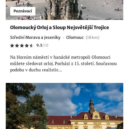
Poznávací
Olomoucký Orloj a Sloup Nejsvětější Trojice
Střední Morava a Jeseníky
Olomouc
(18 km)
9.5
/
10
Na Horním náměstí v hanácké metropoli Olomouci
můžete sledovat orloj. Pochází z 15. století. Současnou
podobu v duchu realistic...