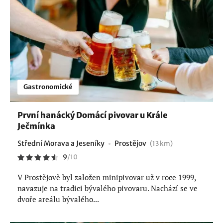
Gastronomické
První hanácký Domácí pivovar u Krále
Ječmínka
Střední Morava a Jeseníky
Prostějov
(13 km)
9
/
10
V Prostějově byl založen minipivovar už v roce 1999,
navazuje na tradici bývalého pivovaru. Nachází se ve
dvoře areálu bývalého...