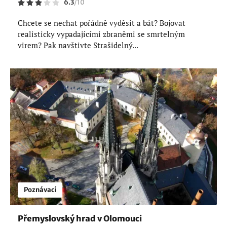
6.3
/
10
Chcete se nechat pořádně vyděsit a bát? Bojovat
realisticky vypadajícími zbraněmi se smrtelným
virem? Pak navštivte Strašidelný...
Poznávací
Přemyslovský hrad v Olomouci