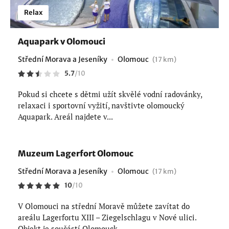
Relax
Aquapark v Olomouci
Střední Morava a Jeseníky
Olomouc
(17 km)
5.7
/
10
Pokud si chcete s dětmi užít skvělé vodní radovánky,
relaxaci i sportovní vyžití, navštivte olomoucký
Aquapark. Areál najdete v...
Muzeum Lagerfort Olomouc
Střední Morava a Jeseníky
Olomouc
(17 km)
10
/
10
V Olomouci na střední Moravě můžete zavítat do
areálu Lagerfortu XIII – Ziegelschlagu v Nové ulici.
Objekt je součástí Olomouck...