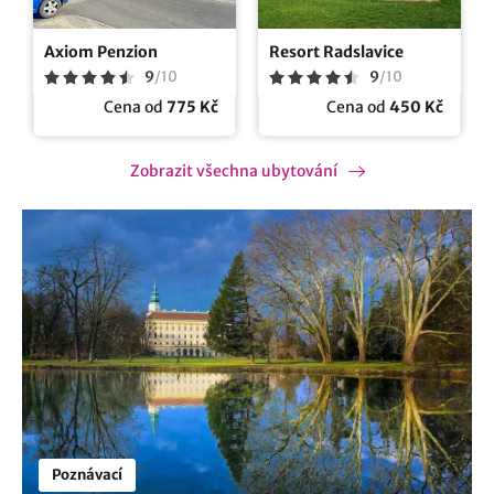
Axiom Penzion
Resort Radslavice
9
/
10
9
/
10
Cena od
775 Kč
Cena od
450 Kč
Zobrazit všechna ubytování
Poznávací