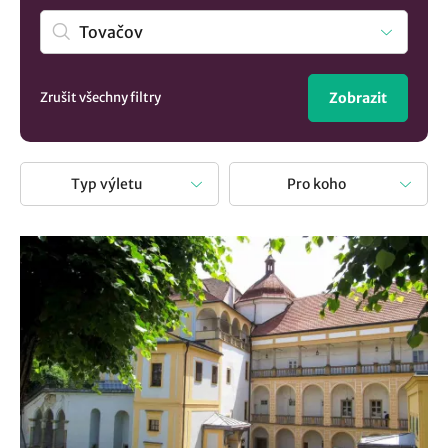
zajímavými místy. Vypravit se na výlet znamená obohatit
svůj život o nové poznatky. Je to skvělá odpočinková
aktivita při které si nejen odpočinete, ale také najdete
inspiraci kudy z nudy.
Zrušit všechny filtry
Zobrazit
Typ výletu
Pro koho