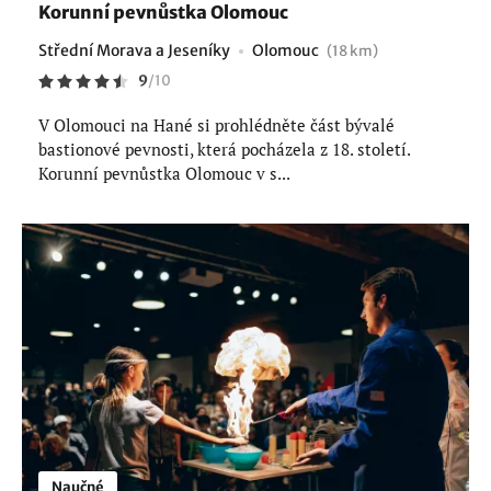
Korunní pevnůstka Olomouc
Střední Morava a Jeseníky
Olomouc
(18 km)
9
/
10
V Olomouci na Hané si prohlédněte část bývalé
bastionové pevnosti, která pocházela z 18. století.
Korunní pevnůstka Olomouc v s...
Naučné