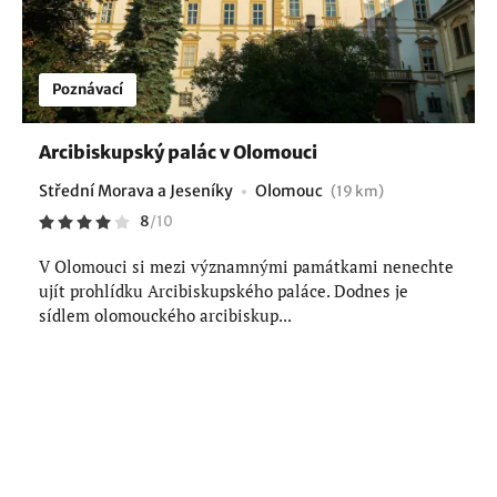
Poznávací
Arcibiskupský palác v Olomouci
Střední Morava a Jeseníky
Olomouc
(19 km)
8
/
10
V Olomouci si mezi významnými památkami nenechte
ujít prohlídku Arcibiskupského paláce. Dodnes je
sídlem olomouckého arcibiskup...