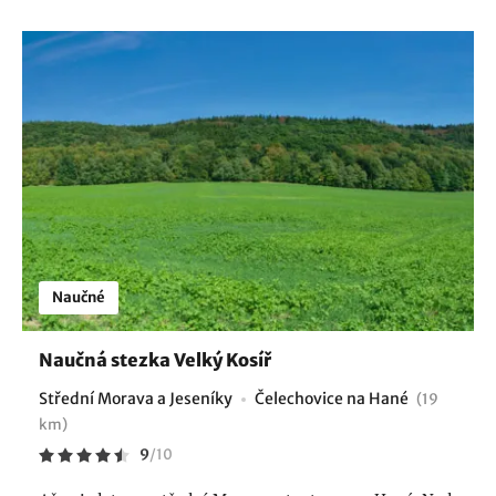
Naučné
Naučná stezka Velký Kosíř
Střední Morava a Jeseníky
Čelechovice na Hané
(19
km)
9
/
10