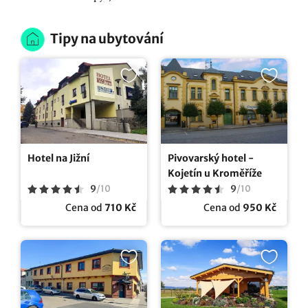
Tipy na ubytování
Hotel na Jižní
Pivovarský hotel -
Kojetín u Kroměříže
9
/
10
9
/
10
Cena od
710 Kč
Cena od
950 Kč