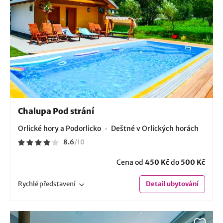
Chalupa Pod strání
Orlické hory a Podorlicko
Deštné v Orlických horách
8.6
/
10
Cena od
450 Kč
do
500 Kč
Rychlé
představení
Detail
ubytování