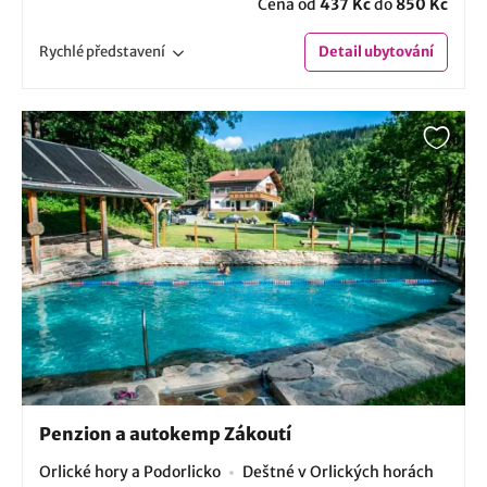
Cena od
437 Kč
do
850 Kč
Rychlé
představení
Detail
ubytování
Penzion a autokemp Zákoutí
Orlické hory a Podorlicko
Deštné v Orlických horách