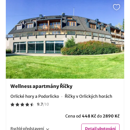
Wellness apartmány Říčky
Orlické hory a Podorlicko
Říčky v Orlických horách
9.7
/
10
Cena od
448 Kč
do
2890 Kč
Rychlé
představení
Detail
ubytování