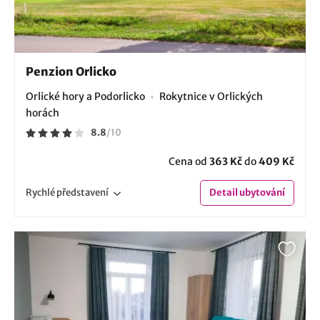
Penzion Orlicko
Orlické hory a Podorlicko
Rokytnice v Orlických
horách
8.8
/
10
Cena od
363 Kč
do
409 Kč
Rychlé
představení
Detail
ubytování