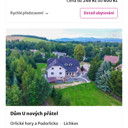
Cena od
246 Kč
do
400 Kč
Rychlé
představení
Detail
ubytování
Dům U nových přátel
Orlické hory a Podorlicko
Lichkov