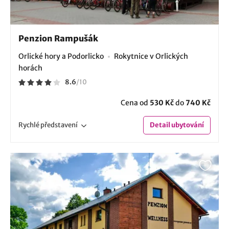
Penzion Rampušák
Orlické hory a Podorlicko
Rokytnice v Orlických
horách
8.6
/
10
Cena od
530 Kč
do
740 Kč
Rychlé
představení
Detail
ubytování