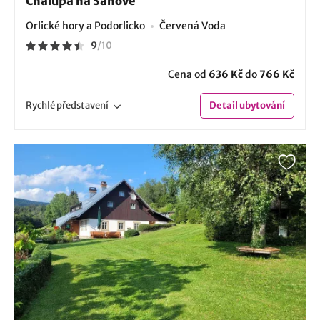
Chalupa na Šanově
Orlické hory a Podorlicko
Červená Voda
9
/
10
Cena od
636 Kč
do
766 Kč
Rychlé
představení
Detail
ubytování