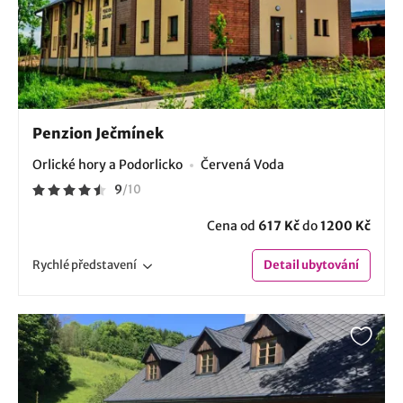
Penzion Ječmínek
Orlické hory a Podorlicko
Červená Voda
9
/
10
Cena od
617 Kč
do
1200 Kč
Rychlé
představení
Detail
ubytování