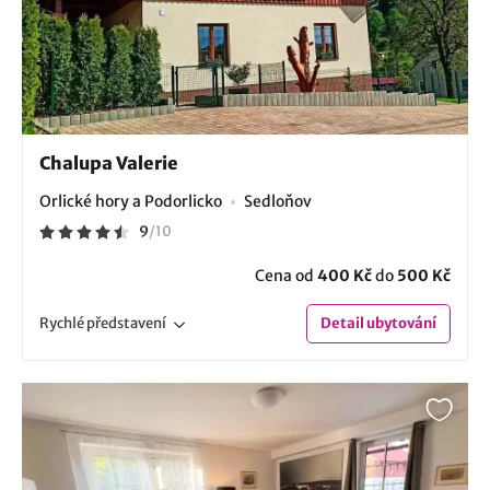
Chalupa Valerie
Orlické hory a Podorlicko
Sedloňov
9
/
10
Cena od
400 Kč
do
500 Kč
Rychlé
představení
Detail
ubytování