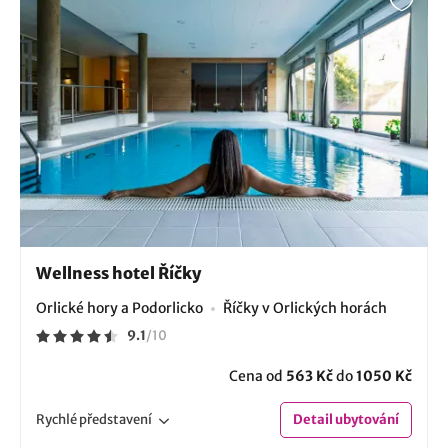
Wellness hotel Říčky
Orlické hory a Podorlicko
Říčky v Orlických horách
9.1
/
10
Cena od
563 Kč
do
1050 Kč
Rychlé
představení
Detail
ubytování