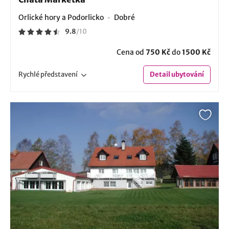
Orlické hory a Podorlicko
Dobré
9.8
/
10
Cena od
750 Kč
do
1500 Kč
Rychlé
představení
Detail
ubytování