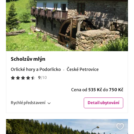
Scholzův mlýn
Orlické hory a Podorlicko
České Petrovice
9
/
10
Cena od
535 Kč
do
750 Kč
Rychlé
představení
Detail
ubytování