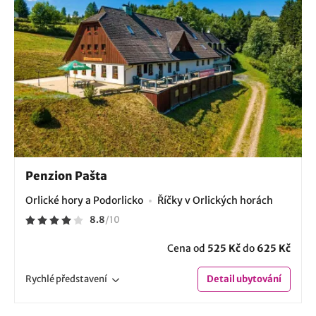
Penzion Pašta
Orlické hory a Podorlicko
Říčky v Orlických horách
8.8
/
10
Cena od
525 Kč
do
625 Kč
Rychlé
představení
Detail
ubytování