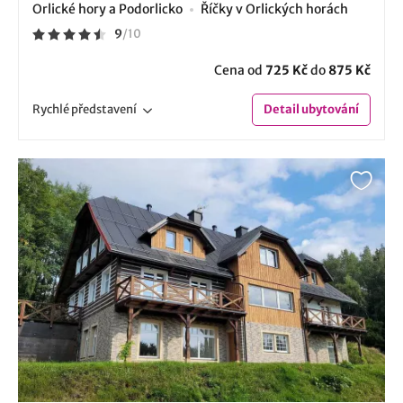
Orlické hory a Podorlicko
Říčky v Orlických horách
9
/
10
Cena od
725 Kč
do
875 Kč
Rychlé
představení
Detail
ubytování