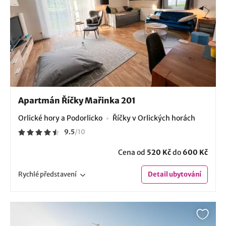
Apartmán Říčky Mařinka 201
Orlické hory a Podorlicko
Říčky v Orlických horách
9.5
/
10
Cena od
520 Kč
do
600 Kč
Rychlé
představení
Detail
ubytování