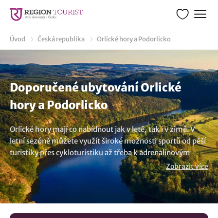
Úvod
Česká republika
Orlické hory a Podorlicko
Doporučené ubytování Orlické
hory a Podorlicko
Orlické hory mají co nabídnout jak v letě, tak i v zimě. V
letní sezóně můžete využít široké možnosti sportů od pěší
turistiky přes cykloturistiku až třeba k adrenalinovým
sportům a širokou nabídku ubytování. V Orlických horách
Zobrazit více
je také například velmi populární paragliding, vodáky
potěší neposedné vlny Divoké Orlice nebo sjezdy na
horských kolech. V zimě pak přichází na řadu zdejší
lyžařské areály a běžecké trasy. Mezi nejznámější patří