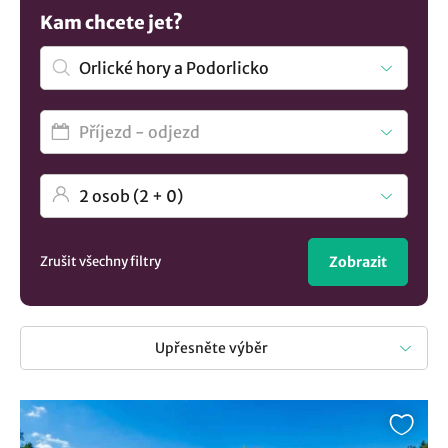
Dešťné a Říčky. V Orlických horách budete jistě příjemně
Kam chcete jet?
překvapeni výhodnými cenami ubytování, ale také za
celodenní permanentku v lyžařských areálech dáte méně,
než třeba v Krkonoších. Zážitky a ubytování - Orlické hory
na dlani. Přitom kvalita a vybavení zdejších ski areálů je na
velmi vysoké úrovni. Neváhejte a poznejte Orlické
hory. Ubytování se vám nabízí od jednoduchých
turistických ubytoven, přes chalupy, až po útulné rodinné
penziony, romantické horské chaty a komfortní wellness
hotely. Na našich stránkách naleznete nejen nabídku
ubytování v Orlických horách, ale také cestovního
Zrušit všechny filtry
Zobrazit
průvodce v podobě mnoha velmi kvalitně zpracovaných
tipů na výlety.
Upřesněte výběr