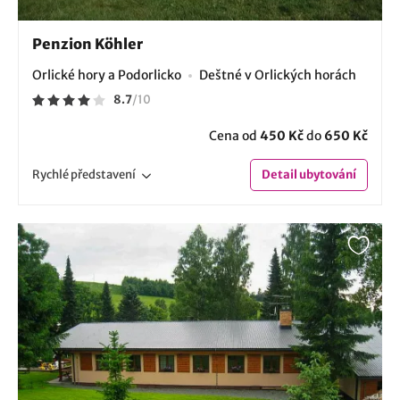
Penzion Köhler
Orlické hory a Podorlicko
Deštné v Orlických horách
8.7
/
10
Cena od
450 Kč
do
650 Kč
Rychlé
představení
Detail
ubytování