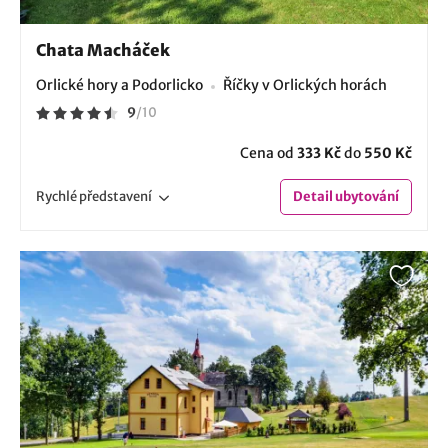
Chata Macháček
Orlické hory a Podorlicko
Říčky v Orlických horách
9
/
10
Cena od
333 Kč
do
550 Kč
Rychlé
představení
Detail
ubytování