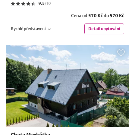
9.5
/
10
Cena od
570 Kč
do
570 Kč
Rychlé
představení
Detail
ubytování
Chata Markétka