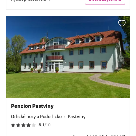
Penzion Pastviny
Orlické hory a Podorlicko
Pastviny
8.1
/
10