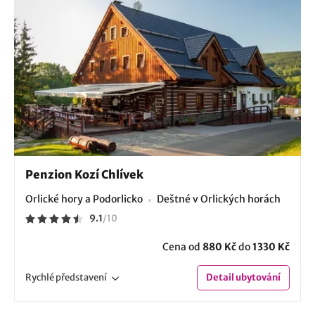
Penzion Kozí Chlívek
Orlické hory a Podorlicko
Deštné v Orlických horách
9.1
/
10
Cena od
880 Kč
do
1330 Kč
Rychlé
představení
Detail
ubytování