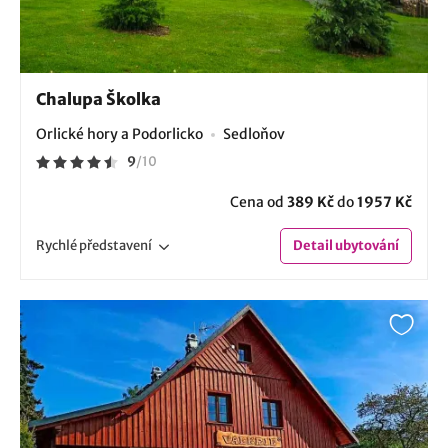
Chalupa Školka
Orlické hory a Podorlicko
Sedloňov
9
/
10
Cena od
389 Kč
do
1957 Kč
Rychlé
představení
Detail
ubytování