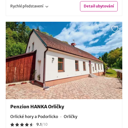
Rychlé
představení
Detail
ubytování
Penzion HANKA Orličky
Orlické hory a Podorlicko
Orličky
9.1
/
10