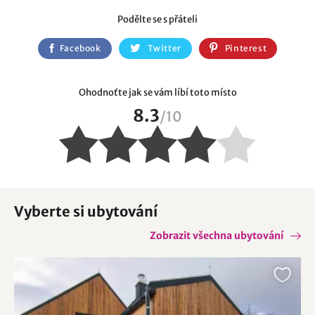
Podělte se s přáteli
Facebook
Twitter
Pinterest
Ohodnoťte jak se vám líbí toto místo
8.3
/
10
Vyberte si ubytování
Zobrazit všechna ubytování