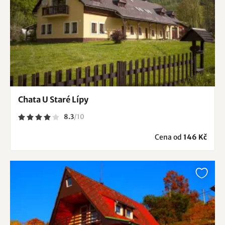
Chata U Staré Lípy
8.3
/
10
Cena od
146 Kč