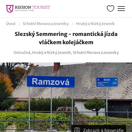
Úvod
Střední Morava a Jeseníky
Hrubý a Nízký Jeseník
Slezský Semmering - romantická jízda
vláčkem kolejáčkem
Ostružná, Hrubý a Nízký Jeseník, Střední Morava a Jeseníky
Zobrazit 4 fotografie