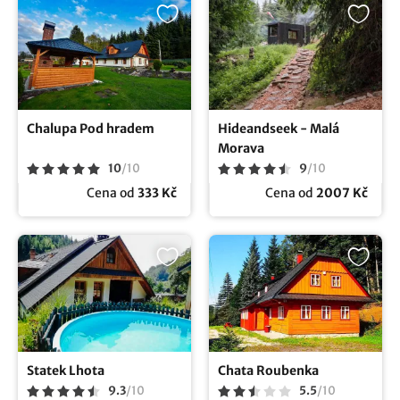
Chalupa Pod hradem
Hideandseek - Malá
Morava
10
/
10
9
/
10
Cena od
333 Kč
Cena od
2007 Kč
Statek Lhota
Chata Roubenka
9.3
/
10
5.5
/
10