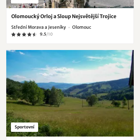
Olomoucký Orloj a Sloup Nejsvětější Trojice
Střední Morava a Jeseníky
Olomouc
9.5
/
10
Sportovní