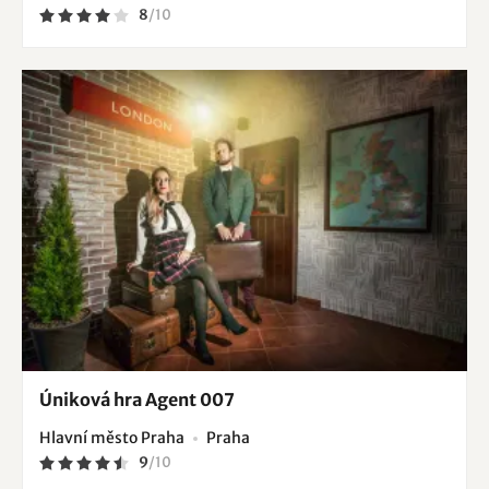
8
/
10
Úniková hra Agent 007
Hlavní město Praha
Praha
9
/
10