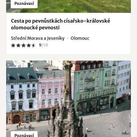
Poznávací
Cesta po pevnůstkách císařsko-královské
olomoucké pevnosti
Střední Morava a Jeseníky
Olomouc
9
/
10
Poznávací