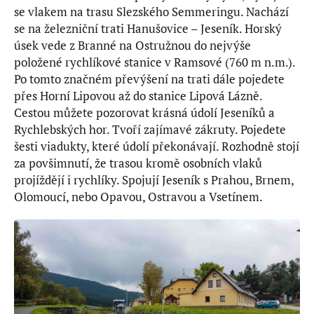
se vlakem na trasu Slezského Semmeringu. Nachází
se na železniční trati Hanušovice – Jeseník. Horský
úsek vede z Branné na Ostružnou do nejvýše
položené rychlíkové stanice v Ramsové (760 m n.m.).
Po tomto značném převýšení na trati dále pojedete
přes Horní Lipovou až do stanice Lipová Lázně.
Cestou můžete pozorovat krásná údolí Jeseníků a
Rychlebských hor. Tvoří zajímavé zákruty. Pojedete
šesti viadukty, které údolí překonávají. Rozhodně stojí
za povšimnutí, že trasou kromě osobních vlaků
projíždějí i rychlíky. Spojují Jeseník s Prahou, Brnem,
Olomoucí, nebo Opavou, Ostravou a Vsetínem.