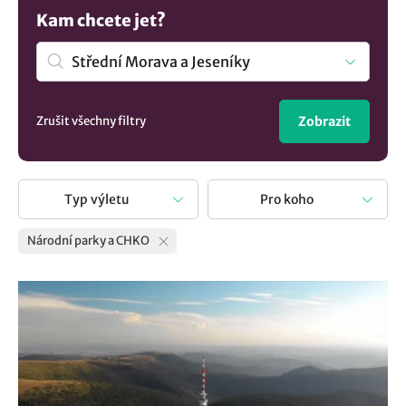
Kam chcete jet?
Zrušit všechny filtry
Zobrazit
Typ výletu
Pro koho
Národní parky a CHKO