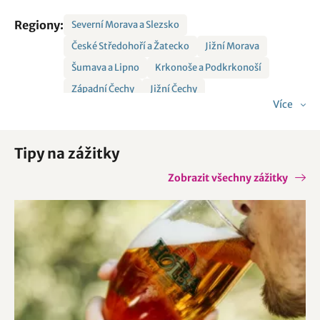
Regiony:
Severní Morava a Slezsko
České Středohoří a Žatecko
Jižní Morava
Šumava a Lipno
Krkonoše a Podkrkonoší
Západní Čechy
Jižní Čechy
Více
Střední Morava a Jeseníky
Tipy na zážitky
Zobrazit všechny zážitky