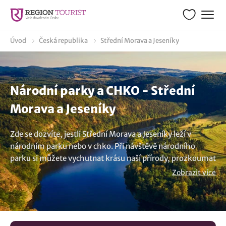
Úvod
Česká republika
Střední Morava a Jeseníky
Národní parky a CHKO - Střední
Morava a Jeseníky
Zde se dozvíte, jestli Střední Morava a Jeseníky leží v
národním parku nebo v chko. Při návštěvě národního
parku si můžete vychutnat krásu naší přírody, prozkoumat
vzácná místa nebo se jen nechat unášet atmosférou těchto
Zobrazit více
míst. Více informací o národních parcích a CHKO naleznete
na našich stránkách.