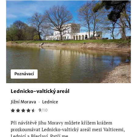
Poznávací
Lednicko-valtický areál
Jižní Morava
Lednice
9
/
10
Při návštěvě jihu Moravy můžete křížem krážem
prozkoumávat Lednicko-valtický areál mezi Valticemi,
Lednicí a Břeclaví. Patří me...