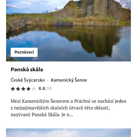
Poznávací
Panská skála
České Švýcarsko
Kamenický Šenov
8.8
/
10
Mezi Kamenickým Šenovem a Práchní se nachází jeden
z nejzajímavějších skalních útvarů této oblasti,
nazývaný Panská Skála. Je n...