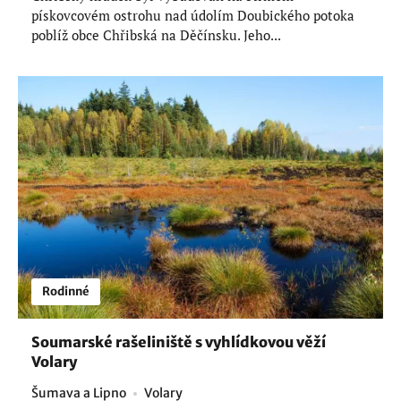
pískovcovém ostrohu nad údolím Doubického potoka
poblíž obce Chřibská na Děčínsku. Jeho...
Rodinné
Soumarské rašeliniště s vyhlídkovou věží
Volary
Šumava a Lipno
Volary