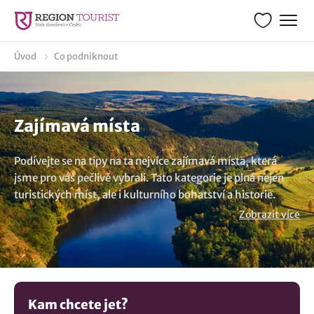
Úvod
Co podniknout
Zajímavá místa
Podívejte se na tipy na ta nejvíce zajímavá místa, která
jsme pro vás pečlivě vybrali. Tato kategorie je plná nejen
turistických míst, ale i kulturního bohatství a historie.
Kamkoliv se vydáte, všude se určitě dozvíte mnoho
Zobrazit více
zajímavostí.
Kam chcete jet?