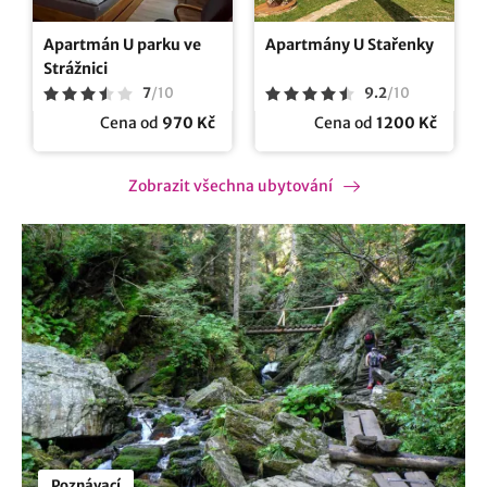
Apartmán U parku ve
Apartmány U Stařenky
Strážnici
7
/
10
9.2
/
10
Cena od
970 Kč
Cena od
1200 Kč
Zobrazit všechna ubytování
Poznávací