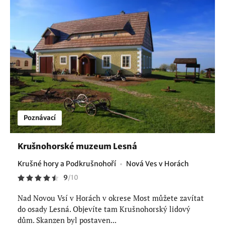
Poznávací
Krušnohorské muzeum Lesná
Krušné hory a Podkrušnohoří
Nová Ves v Horách
9
/
10
Nad Novou Vsí v Horách v okrese Most můžete zavítat
do osady Lesná. Objevíte tam Krušnohorský lidový
dům. Skanzen byl postaven...