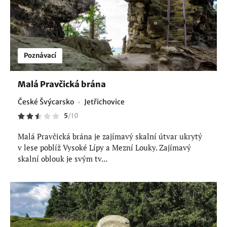
Poznávací
Malá Pravčická brána
České Švýcarsko
Jetřichovice
5
/
10
Malá Pravčická brána je zajímavý skalní útvar ukrytý
v lese poblíž Vysoké Lípy a Mezní Louky. Zajímavý
skalní oblouk je svým tv...