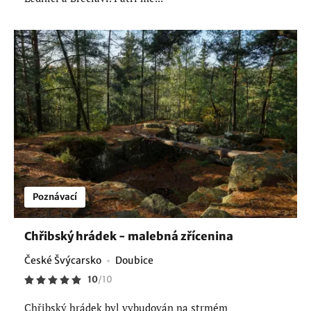
Poznávací
Chřibský hrádek - malebná zřícenina
České Švýcarsko
Doubice
10
/
10
Chřibský hrádek byl vybudován na strmém