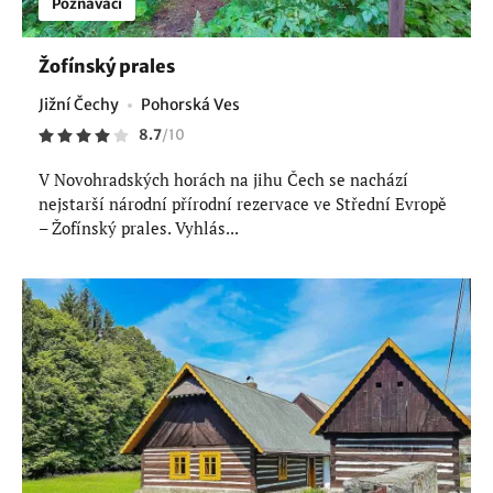
Poznávací
Žofínský prales
Jižní Čechy
Pohorská Ves
8.7
/
10
V Novohradských horách na jihu Čech se nachází
nejstarší národní přírodní rezervace ve Střední Evropě
– Žofínský prales. Vyhlás...