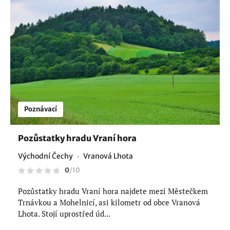
Poznávací
Pozůstatky hradu Vraní hora
Východní Čechy
Vranová Lhota
0
/
10
Pozůstatky hradu Vraní hora najdete mezi Městečkem
Trnávkou a Mohelnicí, asi kilometr od obce Vranová
Lhota. Stojí uprostřed úd...