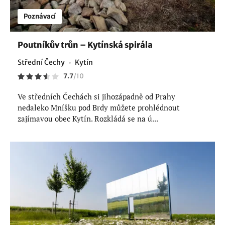
Poznávací
Poutníkův trůn – Kytínská spirála
Střední Čechy
Kytín
7.7
/
10
Ve středních Čechách si jihozápadně od Prahy
nedaleko Mníšku pod Brdy můžete prohlédnout
zajímavou obec Kytín. Rozkládá se na ú...