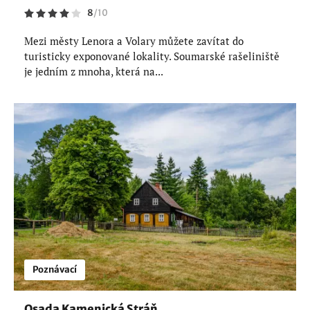
8
/
10
Mezi městy Lenora a Volary můžete zavítat do
turisticky exponované lokality. Soumarské rašeliniště
je jedním z mnoha, která na...
Poznávací
Osada Kamenická Stráň