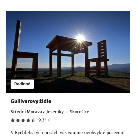
Rodinné
Gulliverovy židle
Střední Morava a Jeseníky
Skorošice
9.3
/
10
V Rychlebských horách vás zaujme neobvyklé posezení