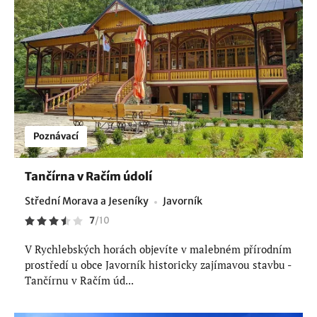
Poznávací
Tančírna v Račím údolí
Střední Morava a Jeseníky
Javorník
7
/
10
V Rychlebských horách objevíte v malebném přírodním
prostředí u obce Javorník historicky zajímavou stavbu -
Tančírnu v Račím úd...