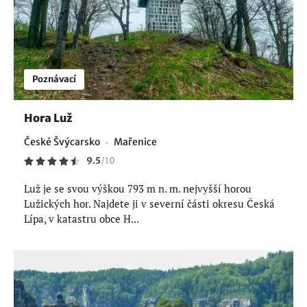
Poznávací
Hora Luž
České Švýcarsko
Mařenice
9.5
/
10
Luž je se svou výškou 793 m n. m. nejvyšší horou
Lužických hor. Najdete ji v severní části okresu Česká
Lípa, v katastru obce H...