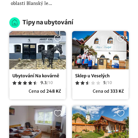
oblasti Blanský le...
Tipy na ubytování
Ubytování Na kovárně
Sklep u Veselých
9.3
/
10
5
/
10
Cena od
248 Kč
Cena od
333 Kč