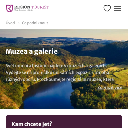
Úvod
Co podniknout
Muzea a galerie
Svět umění a historie najdete v muzeích a galeriích.
Vydejte se na prohlídku unikátních expozic z mnoha
různých oborů. Prozkoumejte regionální muzea, která
zachycují historii regionu skrz své expozice a navštivte
Zobrazit více
galerie s moderním či klasickým uměním. U nás najdete i
muzea změřená na děti, kde si děti nejen dozvědí spoustu
nového, ale také si i pohrají. Navštívit můžete
vlastnivědná, zemědělská či technická muzea.
Kam chcete jet?