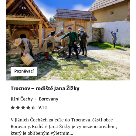
Poznávací
Trocnov – rodiště Jana Žižky
Jižní Čechy
Borovany
9
/
10
V jižních Čechách zajeďte do Trocnova, části obce
Borovany. Rodiště Jana Žižky je vymezeno areálem,
který je oblíbeným výletním...