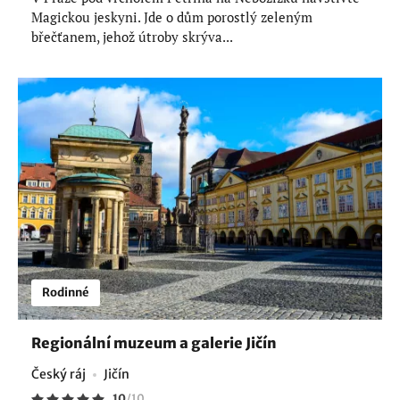
Magickou jeskyni. Jde o dům porostlý zeleným
břečťanem, jehož útroby skrýva...
Rodinné
Regionální muzeum a galerie Jičín
Český ráj
Jičín
10
/
10