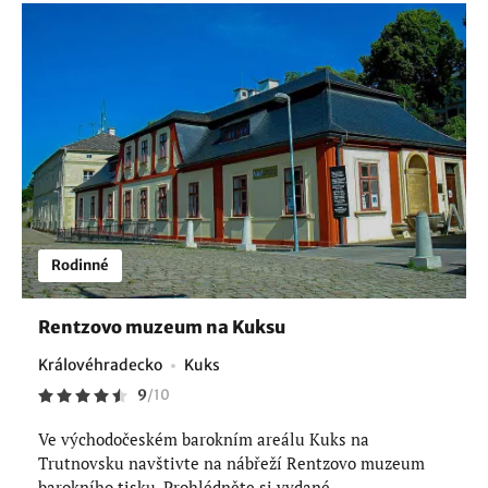
Rodinné
Rentzovo muzeum na Kuksu
Královéhradecko
Kuks
9
/
10
Ve východočeském barokním areálu Kuks na
Trutnovsku navštivte na nábřeží Rentzovo muzeum
barokního tisku. Prohlédněte si vydané...