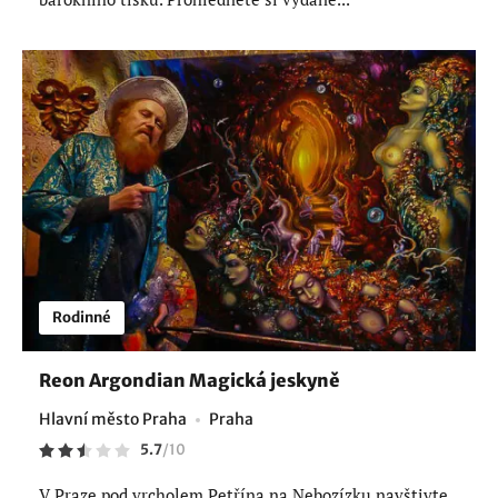
Rodinné
Reon Argondian Magická jeskyně
Hlavní město Praha
Praha
5.7
/
10
V Praze pod vrcholem Petřína na Nebozízku navštivte