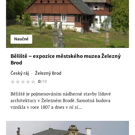
Naučné
Běliště – expozice městského muzea Železný
Brod
Český ráj
Železný Brod
0
/
10
Běliště je pojmenováním nádherné stavby lidové
architektury v Železném Brodě. Samotná budova
vznikla v roce 1807 a dnes v ní sí...