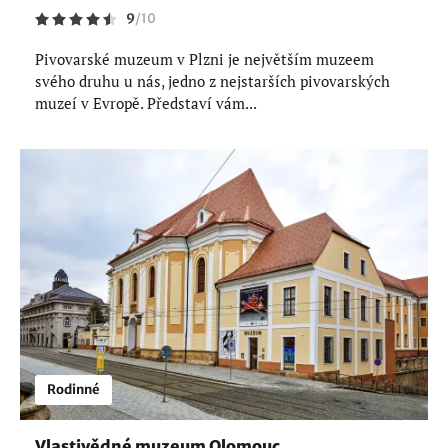
9
/
10
Pivovarské muzeum v Plzni je největším muzeem
svého druhu u nás, jedno z nejstarších pivovarských
muzeí v Evropě. Představí vám...
Rodinné
Vlastivědné muzeum Olomouc