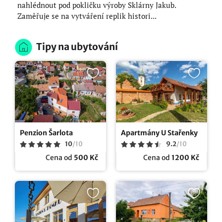
nahlédnout pod pokličku výroby Sklárny Jakub.
Zaměřuje se na vytváření replik histori...
Tipy na ubytování
Penzion Šarlota
Apartmány U Stařenky
10
/
10
9.2
/
10
Cena od
500 Kč
Cena od
1200 Kč