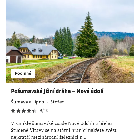
Rodinné
Pošumavská jižní dráha – Nové údolí
Šumava a Lipno
Stožec
9
/
10
V zaniklé šumavské osadě Nové Údolí na břehu
Studené Vltavy se na státní hranici můžete svézt
nejkratší mezinárodní železnicí n...