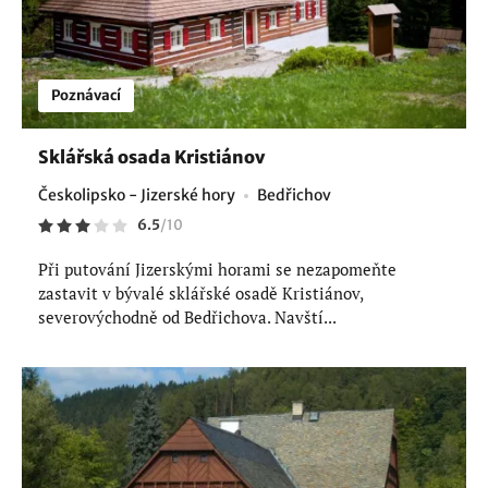
Poznávací
Sklářská osada Kristiánov
Českolipsko - Jizerské hory
Bedřichov
6.5
/
10
Při putování Jizerskými horami se nezapomeňte
zastavit v bývalé sklářské osadě Kristiánov,
severovýchodně od Bedřichova. Navští...