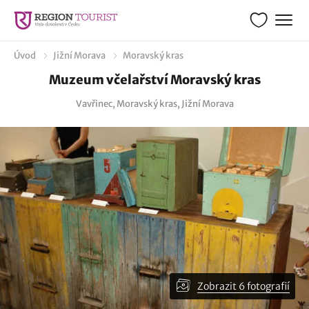
Úvod
Jižní Morava
Moravský kras
Muzeum včelařství Moravský kras
Vavřinec, Moravský kras, Jižní Morava
Zobrazit 6 fotografií