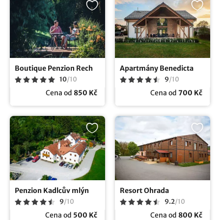
Boutique Penzion Rech
Apartmány Benedicta
10
/
10
9
/
10
Cena od
850 Kč
Cena od
700 Kč
Penzion Kadlcův mlýn
Resort Ohrada
9
/
10
9.2
/
10
Cena od
500 Kč
Cena od
800 Kč