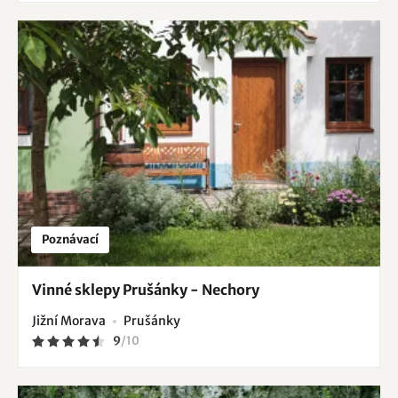
Poznávací
Vinné sklepy Prušánky - Nechory
Jižní Morava
Prušánky
9
/
10