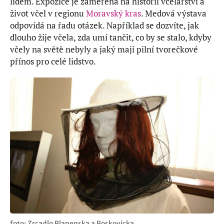
lidem. Expozice je zaměřena na historii včelařství a
život včel v regionu
Moravský kras
. Medová výstava
odpovídá na řadu otázek. Například se dozvíte, jak
dlouho žije včela, zda umí tančit, co by se stalo, kdyby
včely na světě nebyly a jaký mají pilní tvorečkové
přínos pro celé lidstvo.
foto: Zrcadlo Blanenska a Boskovicka