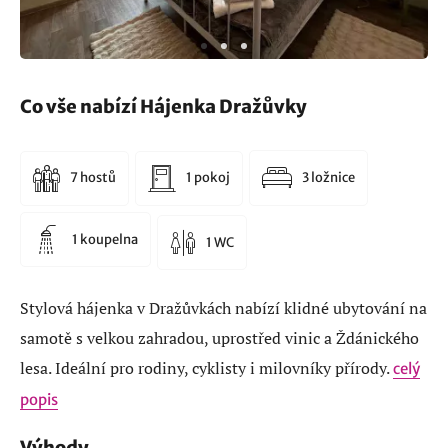
Co vše nabízí Hájenka Dražůvky
7 hostů
1 pokoj
3 ložnice
1 koupelna
1 WC
Stylová hájenka v Dražůvkách nabízí klidné ubytování na
samotě s velkou zahradou, uprostřed vinic a Ždánického
lesa. Ideální pro rodiny, cyklisty i milovníky přírody.
celý
popis
Výhody