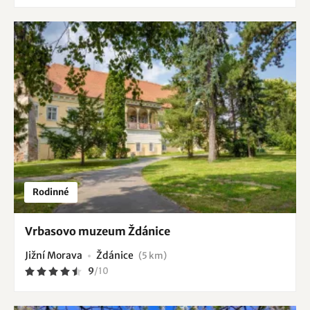
Rodinné
Vrbasovo muzeum Ždánice
Jižní Morava
Ždánice
(5 km)
9
/
10