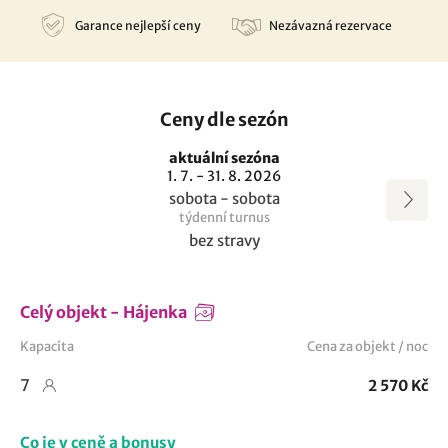
Garance nejlepší ceny
Nezávazná rezervace
Ceny dle sezón
aktuální sezóna
1. 7. - 31. 8. 2026
sobota - sobota
týdenní turnus
bez stravy
Celý objekt - Hájenka
Kapacita
Cena za objekt / noc
7
2 570 Kč
Co je v ceně a bonusy