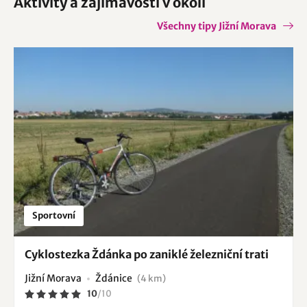
Aktivity a zajímavosti v okolí
Všechny tipy Jižní Morava
Sportovní
Cyklostezka Ždánka po zaniklé železniční trati
Jižní Morava
Ždánice
(4 km)
10
/
10