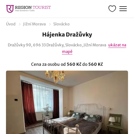
Úvod
Jižní Morava
Slovácko
Hájenka Dražůvky
Dražůvky 90, 696 33 Dražůvky, Slovácko, Jižní Morava
ukázat na
mapě
Cena za osobu od
560 Kč
do
560 Kč