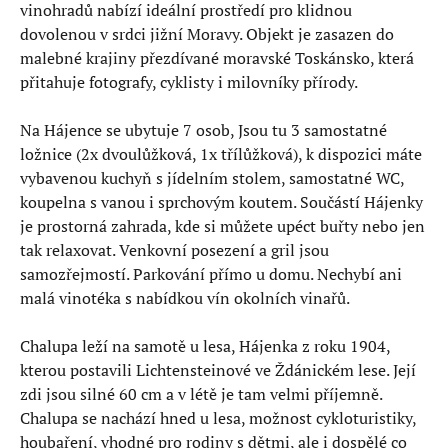
vinohradů nabízí ideální prostředí pro klidnou
dovolenou v srdci jižní Moravy. Objekt je zasazen do
malebné krajiny přezdívané moravské Toskánsko, která
přitahuje fotografy, cyklisty i milovníky přírody.
Na Hájence se ubytuje 7 osob, Jsou tu 3 samostatné
ložnice (2x dvoulůžková, 1x třílůžková), k dispozici máte
vybavenou kuchyň s jídelním stolem, samostatné WC,
koupelna s vanou i sprchovým koutem. Součástí Hájenky
je prostorná zahrada, kde si můžete upéct buřty nebo jen
tak relaxovat. Venkovní posezení a gril jsou
samozřejmostí. Parkování přímo u domu. Nechybí ani
malá vinotéka s nabídkou vín okolních vinařů.
Chalupa leží na samotě u lesa, Hájenka z roku 1904,
kterou postavili Lichtensteinové ve Ždánickém lese. Její
zdi jsou silné 60 cm a v létě je tam velmi příjemně.
Chalupa se nachází hned u lesa, možnost cykloturistiky,
houbaření, vhodné pro rodiny s dětmi, ale i dospělé co