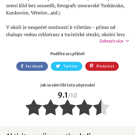
ocení klid bez sousedů, fotografy (moravské Toskánsko,
Kunkovice, Věteřov...atd.)
V okolí je nespočet možností k výletům – přímo od
chalupy vedou cyklotrasy a turistické stezky, okolní lesy
jsou vhodné k houbaření a procházkám. Dojezdová
Zobrazit více
vzdálenost zahrnuje i atraktivní cíle jako
Lednicko-
Podělte se s přáteli
valtický areál
, Slavkov u Brna,
Baťův kanál
,
ZOO Vyškov
,
Dinopark
,
zámek Milotice
, Papouščí zoo Boršice nebo
Facebook
Twitter
Pinterest
Strážnice.
Jak se vám líbí toto ubytování
9.1
/
10