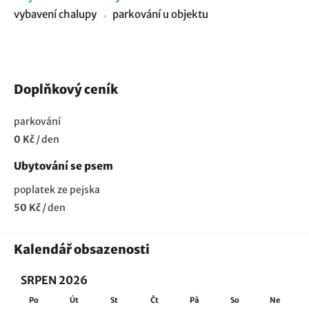
vybavení chalupy
parkování u objektu
Doplňkový ceník
parkování
0 Kč
/
den
Ubytování se psem
poplatek ze pejska
50 Kč
/
den
Kalendář obsazenosti
SRPEN 2026
Po
Út
St
Čt
Pá
So
Ne