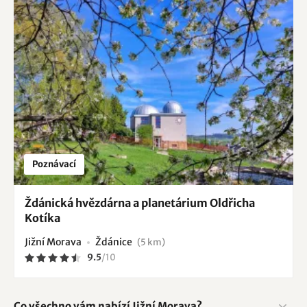
Poznávací
Ždánická hvězdárna a planetárium Oldřicha
Kotíka
Jižní Morava
Ždánice
(5 km)
9.5
/
10
Co všechno vám nabízí Jižní Morava?