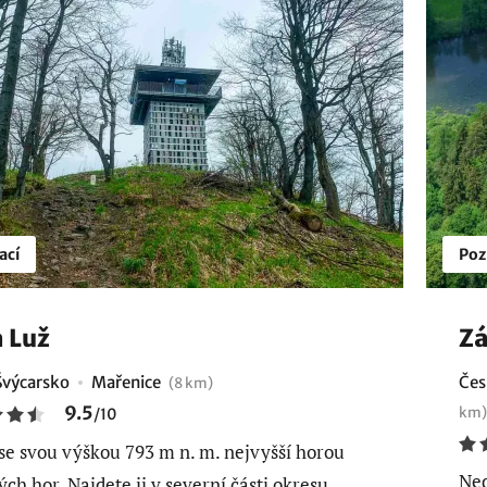
ací
Poz
 Luž
Z
Švýcarsko
Mařenice
Čes
(8 km)
9.5
km)
/
10
 se svou výškou 793 m n. m. nejvyšší horou
Ned
ých hor. Najdete ji v severní části okresu