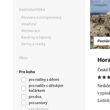
Gastroturistika
Pivovary a minipivovary
Vinařství
Restaurace
Kavárny a čajovny
Poznáv
Farmy a statky
Obce
Hora
České 
Pro koho
pro rodiny s dětmi
Nedale
pro rodiče s dětským
kočárkem
vypíná
pro dva
Lužick
pro seniory
pro skupiny