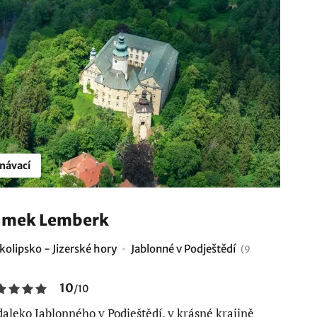
návací
ámek Lemberk
kolipsko - Jizerské hory
Jablonné v Podještědí
(9
10
/
10
aleko Jablonného v Podještědí, v krásné krajině