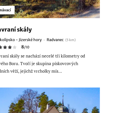
návací
vraní skály
kolipsko - Jizerské hory
Radvanec
(5 km)
8
/
10
raní skály se nachází necelé tři kilometry od
ého Boru. Tvoří je skupina pískovcových
lních věží, jejichž vrcholky mís...