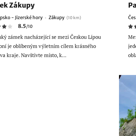
ek Zákupy
Pa
psko - Jizerské hory
Zákupy
Čes
(10 km)
8.5
/
10
ký zámek nacházející se mezi Českou Lípou
Mez
ní je oblíbeným výletním cílem krásného
jed
a kraje. Navštivte místo, k...
obl