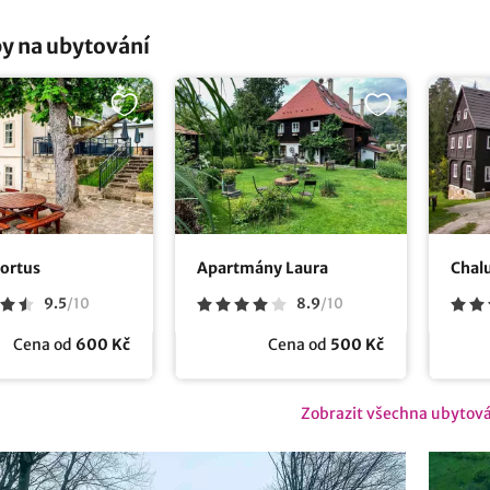
y na ubytování
Kortus
Apartmány Laura
Chalu
9.5
/
10
8.9
/
10
Cena od
600 Kč
Cena od
500 Kč
Zobrazit všechna ubytov