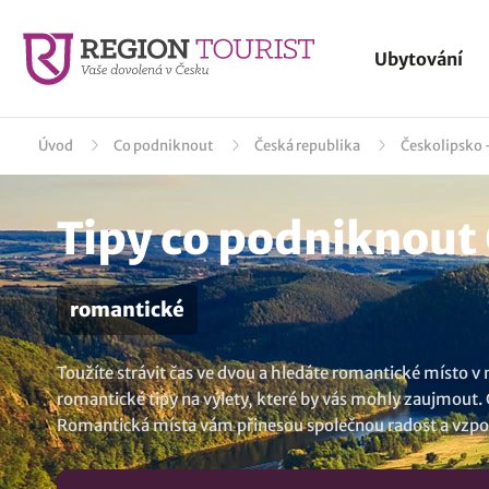
Ubytování
Úvod
Co podniknout
Česká republika
Českolipsko -
Tipy co podniknout 
romantické
Toužíte strávit čas ve dvou a hledáte romantické místo v
romantické tipy na výlety, které by vás mohly zaujmout.
Romantická místa vám přinesou společnou radost a vzp