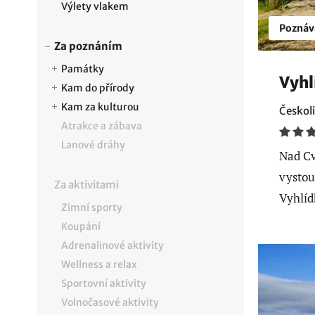
Výlety vlakem
Poznáv
Za poznáním
Památky
Vyhl
Kam do přírody
Kam za kulturou
Českoli
Atrakce a zábava
Lanové dráhy
Nad Cv
vystou
Za aktivitami
Vyhlíd
Zimní sporty
Koupání
Adrenalinové aktivity
Wellness a relax
Sportovní aktivity
Volnočasové aktivity