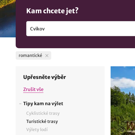
Kam chcete jet?
romantické
Upřesněte výběr
Zrušit vše
Tipy kam na výlet
Cyklistické trasy
Turistické trasy
Výlety lodí