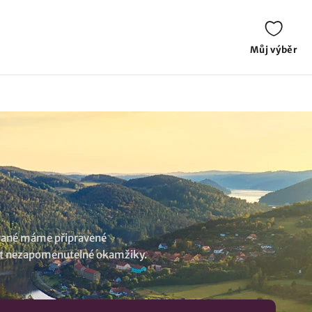
Můj výběr
lované máme připravené
ožít nezapomenutelné okamžiky.