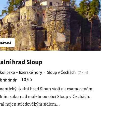
návací
alní hrad Sloup
kolipsko - Jizerské hory
Sloup v Čechách
(7 km)
10
/
10
antický skalní hrad Sloup stojí na osamoceném
lním suku nad malebnou obcí Sloup v Čechách.
al nejen středověkým sídlem...