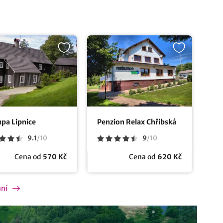
pa Lipnice
Penzion Relax Chřibská
9.1
/
10
9
/
10
Cena od
570 Kč
Cena od
620 Kč
ání