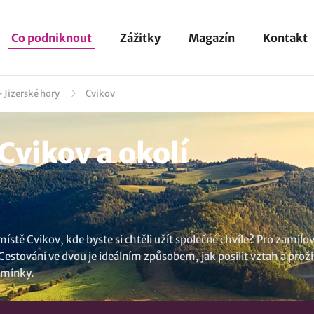
Co podniknout
Zážitky
Magazín
Kontakt
 Jizerské hory
Cvikov
Cvikov a okolí
 místě Cvikov, kde byste si chtěli užít společné chvíle? Pro zami
 Cestování ve dvou je ideálním způsobem, jak posílit vztah a pr
omínky.