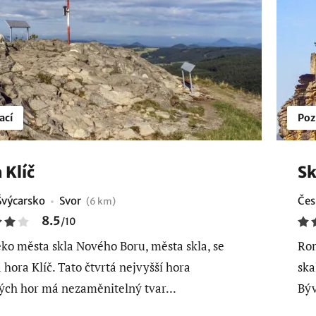
ací
Poz
 Klíč
Sk
Švýcarsko
Svor
Čes
(6 km)
8.5
/
10
ko města skla Nového Boru, města skla, se
Rom
 hora Klíč. Tato čtvrtá nejvyšší hora
ska
ých hor má nezaměnitelný tvar...
Býv