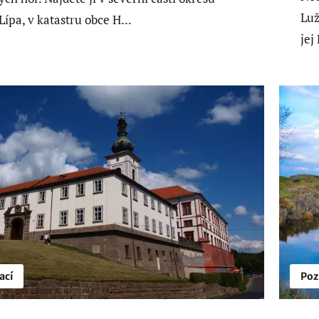
Luž
Lípa, v katastru obce H...
jej
ací
Poz