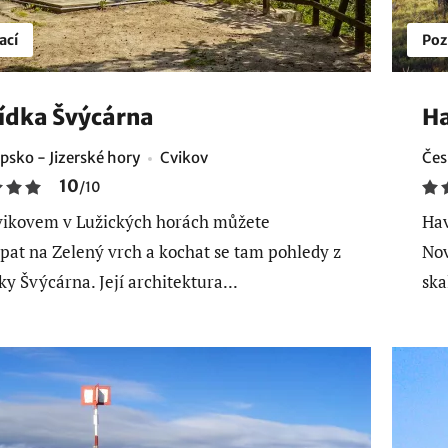
ací
Poz
ídka Švýcárna
Ha
psko - Jizerské hory
Cvikov
Čes
10
/
10
ikovem v Lužických horách můžete
Hav
pat na Zelený vrch a kochat se tam pohledy z
Nov
ky Švýcárna. Její architektura...
ska