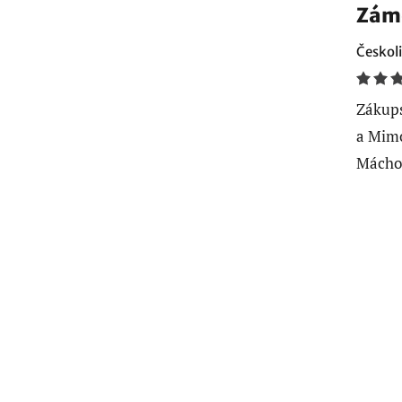
Zám
Českoli
Zákups
a Mimo
Máchov