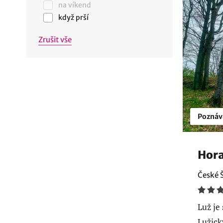
na víkend
když prší
Zrušit vše
Poznáv
Hora
České 
Luž je
Lužick