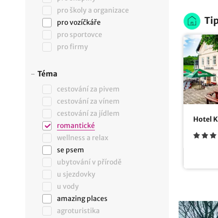
pro školy a organizace
Tip
pro vozíčkáře
pro sportovce
pro firmy
Téma
cestování za pivem
cestování za vínem
cestování za jídlem
Hotel 
romantické
wellness a relax
se psem
ubytování v přírodě
u sjezdovky
u vody
amazing places
agroturistika