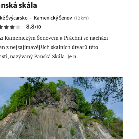
nská skála
ké Švýcarsko
Kamenický Šenov
(12 km)
8.8
/
10
i Kamenickým Šenovem a Práchní se nachází
en z nejzajímavějších skalních útvarů této
asti, nazývaný Panská Skála. Je n...