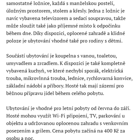
samostatné ložnice, každá s manželskou postelí,
úložným prostorem, stolem a křesly. Jedna z ložnic je
navíc vybavena televizorem a sedací soupravou, takže
může sloužit také jako příjemné místo k odpočinku
během dne. Díky dispozici, oplocené zahradě a klidné
poloze je ubytování vhodné také pro rodiny s dětmi.
Součástí ubytování je koupelna s vanou, toaletou,
umyvadlem a zrcadlem. K dispozici je také kompletně
vybavená kuchyň, ve které nechybí sporák, elektrická
trouba, mikrovlnná trouba, lednice, rychlovarná konvice,
základní nádobí a příbory. Hosté tak mají zázemí pro
běžnou přípravu jídel během celého pobytu.
Ubytování je vhodné pro letní pobyty od června do září.
Hosté mohou využít Wi-Fi připojení, TV, parkování u
objektu a udržovanou oplocenou zahradu s venkovním
posezením a grilem. Cena pobytu začíná na 400 Kč za
osobu a noc.