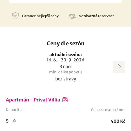
Garance nejlepší ceny
Nezávazná rezervace
Ceny dle sezón
aktuální sezóna
16. 6. - 30. 9. 2026
3 noci
min. délka pobytu
bez stravy
Apartmán - Privat Villia
Kapacita
Cena za osoba / noc
5
400 Kč