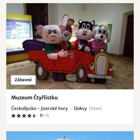
Zábavné
Muzeum Čtyřlístku
Českolipsko - Jizerské hory
Doksy
(3 km)
9
/
10