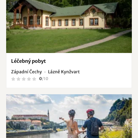
Léčebný pobyt
Západní Čechy
Lázně Kynžvart
0
/
10