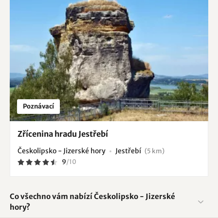
Poznávací
Zřícenina hradu Jestřebí
Českolipsko - Jizerské hory
Jestřebí
(5 km)
9
/
10
Co všechno vám nabízí Českolipsko - Jizerské
hory?