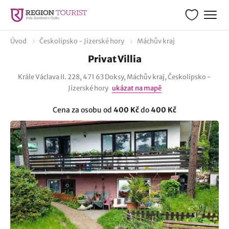
Úvod
Českolipsko - Jizerské hory
Máchův kraj
Privat Villia
Krále Václava II. 228, 471 63 Doksy, Máchův kraj, Českolipsko -
Jizerské hory
ukázat na mapě
Cena za osobu od
400 Kč
do
400 Kč