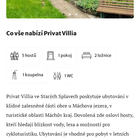
Co vše nabízí Privat Villia
5 hostů
1 pokoj
2 ložnice
1 koupelna
1 WC
Privat Villia ve Starých Splavech poskytuje ubytování v
klidné zalesněné části obce u Máchova jezera, v
turistické oblasti Máchův kraj. Dovolená zde osloví hosty,
kteří hledají blízkost vody, lesa a možností pro
cykloturistiku. Ubytování je vhodné pro pobyt v letních