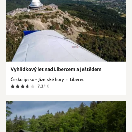
Vyhlídkový let nad Libercem a Ještědem
Českolipsko - Jizerské hory
Liberec
7.2
/
10