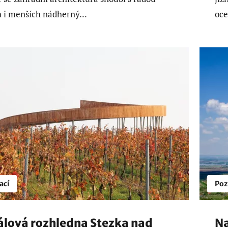
h i menších nádherný...
oce
ací
Poz
álová rozhledna Stezka nad
Na