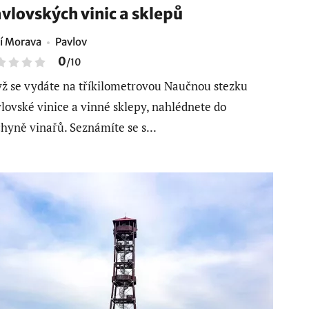
vlovských vinic a sklepů
ní Morava
Pavlov
0
/
10
ž se vydáte na tříkilometrovou Naučnou stezku
lovské vinice a vinné sklepy, nahlédnete do
hyně vinařů. Seznámíte se s...