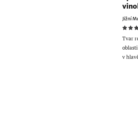
vino
Jižní M
Tvar r
oblast
v hlavě