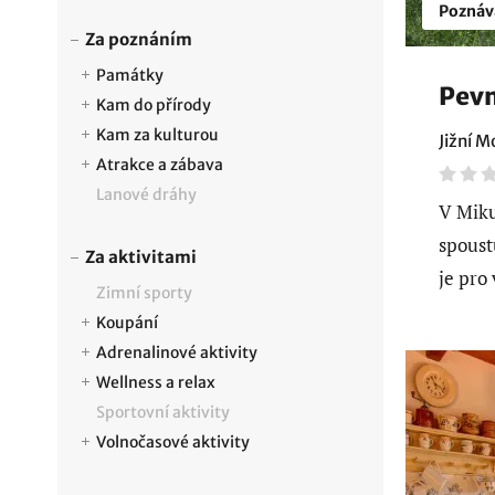
Poznáv
Za poznáním
Památky
Pevn
Kam do přírody
Kam za kulturou
Jižní M
Atrakce a zábava
Lanové dráhy
V Miku
spoust
Za aktivitami
je pro
Zimní sporty
Koupání
Adrenalinové aktivity
Wellness a relax
Sportovní aktivity
Volnočasové aktivity