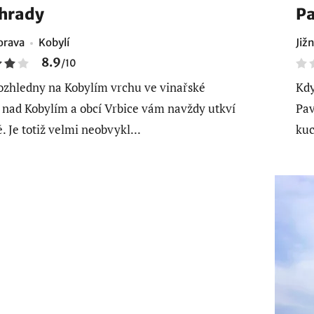
hrady
Pa
orava
Kobylí
Již
8.9
/
10
ozhledny na Kobylím vrchu ve vinařské
Kdy
i nad Kobylím a obcí Vrbice vám navždy utkví
Pav
. Je totiž velmi neobvykl...
kuc