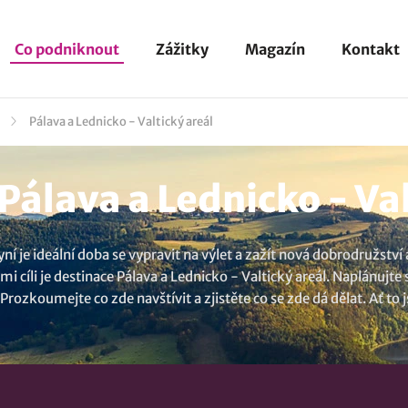
Co podniknout
Zážitky
Magazín
Kontakt
Pálava a Lednicko - Valtický areál
Pálava a Lednicko - Val
í je ideální doba se vypravit na výlet a zažít nová dobrodružství
i cíli je destinace Pálava a Lednicko - Valtický areál. Naplánujte
 Prozkoumejte co zde navštívit a zjistěte co se zde dá dělat. Ať t
n. Máte v plánu přijet na delší dobu? Jedině dobře, tipů kam na výl
e hledáním co dělat, našli jsme několik inspirací kam na výlet v o
y
,
Biocentrum Ostrůvek Kobylí
. A když se vydáte za hranice oblast