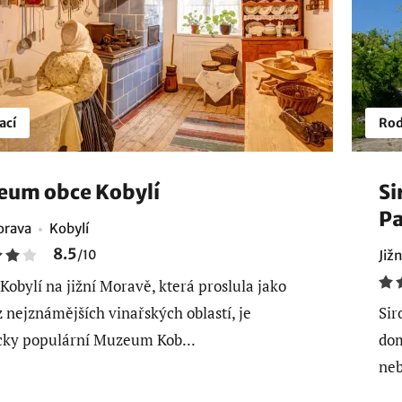
ací
Rod
um obce Kobylí
Si
Pa
orava
Kobylí
8.5
/
10
Již
 Kobylí na jižní Moravě, která proslula jako
z nejznámějších vinařských oblastí, je
Sir
icky populární Muzeum Kob...
dom
neb