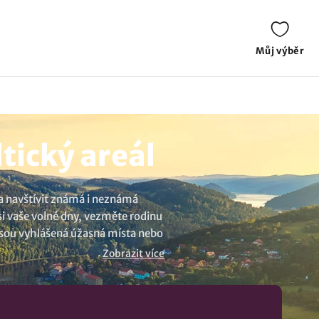
Můj výběr
tický areál
 a navštívit známá i neznámá
 si vaše volné dny, vezměte rodinu
o jsou vyhlášená úžasná místa nebo
et je víc než dost a zcela jistě
Zobrazit více
blasti Pálava a Lednicko -
i, uvidíte další krásy, které vám