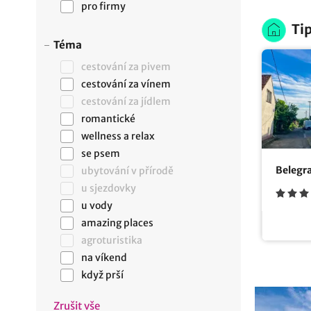
pro firmy
Tip
Téma
cestování za pivem
cestování za vínem
cestování za jídlem
romantické
wellness a relax
se psem
Belegr
ubytování v přírodě
u sjezdovky
u vody
amazing places
agroturistika
na víkend
když prší
Zrušit vše