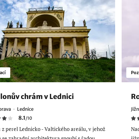
ací
Poz
lonův chrám v Lednici
Ro
orava
Lednice
Již
8.1
/
10
 z perel Lednicko - Valtického areálu, v jehož
Nad
ě se zahradní architektura snoubí s řadou
již