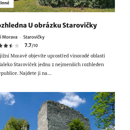
inné
zhledna U obrázku Starovičky
ní Morava
Starovičky
7.7
/
10
jižní Moravě objevíte uprostřed vinorodé oblasti
aleko Staroviček jednu z nejmenších rozhleden
epublice. Najdete ji na...