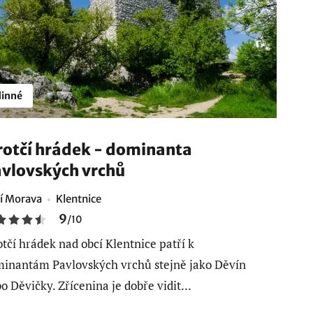
inné
rotčí hrádek - dominanta
vlovských vrchů
ní Morava
Klentnice
9
/
10
otčí hrádek nad obcí Klentnice patří k
inantám Pavlovských vrchů stejně jako Děvín
o Děvičky. Zřícenina je dobře vidit...