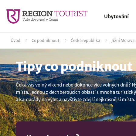
Ubytování
Úvod
Co podniknout
Česká republika
Jižní Morava
Tipy co podniknout 
Čeká vás volný víkend nebo dokonce více volných dnů? Nyn
místa. Jednou z dechberoucích oblastí s mnoha turistickým
a kamarády na výlet a navštivte zdejší nejkrásnější místa.
méně známá, ale za to kouzelná místa, udělejte si prima de
nebudete trpět hledáním inspirací kudy z nudy. Netrapte s
Valtický areál:
Muzeum obce Kobylí
,
Koupaliště Němčičk
nabídne region Jižní Morava v kraji: Jihomoravský kraj.