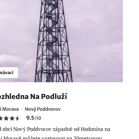
návací
zhledna Na Podluží
ní Morava
Nový Poddvorov
9.5
/
10
 obcí Nový Poddvorov západně od Hodonína na
ní Moravě můžete vystoupat na 30metrovou