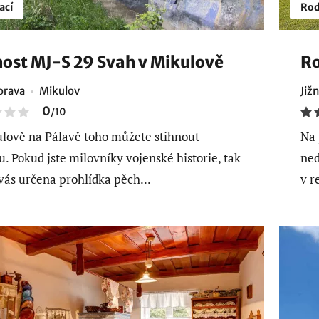
ací
Rod
ost MJ-S 29 Svah v Mikulově
Ro
orava
Mikulov
Již
0
/
10
lově na Pálavě toho můžete stihnout
Na 
u. Pokud jste milovníky vojenské historie, tak
ned
 vás určena prohlídka pěch...
v r