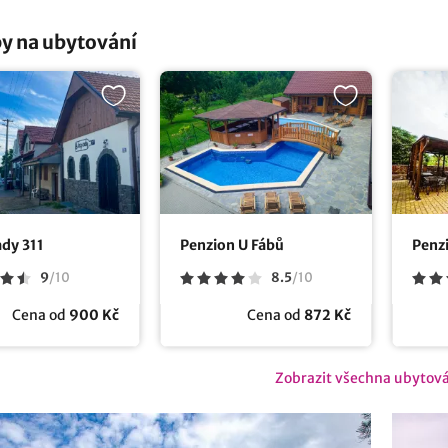
y na ubytování
ady 311
Penzion U Fábů
Penzi
9
/
10
8.5
/
10
Cena od
900 Kč
Cena od
872 Kč
Zobrazit všechna ubytov