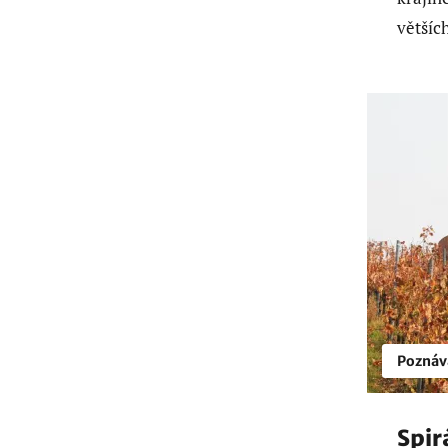
většíc
Poznáv
Spir