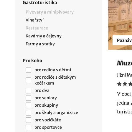
Gastroturistika
Pivovary a minipivovary
Vinařství
Restaurace
Kavárny a čajovny
Poznáv
Farmy a statky
Pro koho
Muze
pro rodiny s dětmi
Jižní M
pro rodiče s dětským
kočárkem
pro dva
V obci
pro seniory
jedna 
pro skupiny
turist
pro školy a organizace
pro vozíčkáře
pro sportovce