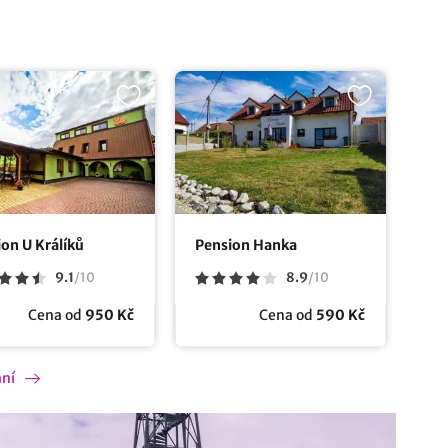
on U Králíků
Pension Hanka
9.1
/
10
8.9
/
10
Cena od
950 Kč
Cena od
590 Kč
ání