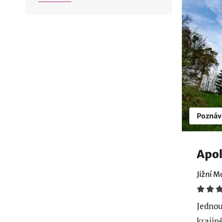
Poznáv
Apol
Jižní M
Jednou
krajin