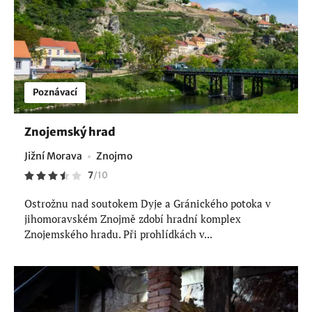
Poznávací
Znojemský hrad
Jižní Morava
Znojmo
7
/
10
Ostrožnu nad soutokem Dyje a Gránického potoka v
jihomoravském Znojmě zdobí hradní komplex
Znojemského hradu. Při prohlídkách v...