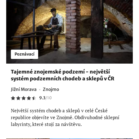
Poznávací
Tajemné znojemské podzemí - největší
systém podzemních chodeb a sklepů v ČR
Jižní Morava
Znojmo
9.3
/
10
Největší systém chodeb a sklepů v celé České
republice objevíte ve Znojmě. Obdivuhodné sklepní
labyrinty, které stojí za návštěvu.