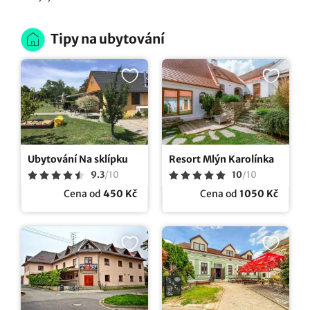
Tipy na ubytování
Ubytování Na sklípku
Resort Mlýn Karolínka
9.3
/
10
10
/
10
Cena od
450 Kč
Cena od
1050 Kč