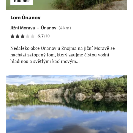
Rodinné
Lom Únanov
Jižní Morava
Únanov
(4 km)
6.7
/
10
Nedaleko obce Únanov u Znojma na jižní Moravě se
nachází zatopený lom, který zaujme čistou vodní
hladinou a světlými kaolinovým...