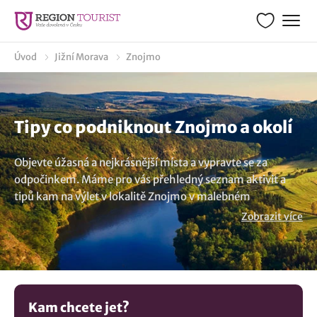
Úvod
Jižní Morava
Znojmo
Tipy co podniknout Znojmo a okolí
Objevte úžasná a nejkrásnější místa a vypravte se za
odpočinkem. Máme pro vás přehledný seznam aktivit a
tipů kam na výlet v lokalitě Znojmo v malebném
turistickém regionu Jižní Morava. Zajímá Vás co zde
Zobrazit více
navštívit a co vidět v okolí? Vytvořili jsme turistického
průvodce s tipy na výlety, co dělat a navštívit v okolí. Ze
seznamu výletních cílů, aktivit a památek jsme pro vás
vybrali mnoho parádních tipů. Poznejte zajímavá místa v
obci Znojmo a prohlédněte si tyto možnosti:
Pivní lázně
Kam chcete jet?
Znojmo
,
Sealsfieldův kámen v národním parku Podyjí
,