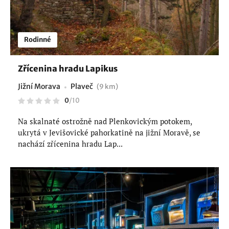
Rodinné
Zřícenina hradu Lapikus
Jižní Morava
Plaveč
(9 km)
0
/
10
Na skalnaté ostrožně nad Plenkovickým potokem,
ukrytá v Jevišovické pahorkatině na jižní Moravě, se
nachází zřícenina hradu Lap...