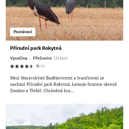
Poznávací
Přírodní park Rokytná
Vysočina
Přešovice
(21 km)
9
/
10
Mezi Moravskými Budějovicemi a Ivančicemi se
nachází Přírodní park Rokytná. Lemuje hranice okresů
Znojmo a Třebíč. Chráněná kra...