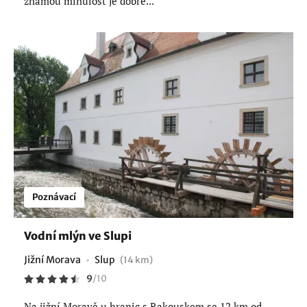
známou minulost je dobré...
Poznávací
Vodní mlýn ve Slupi
Jižní Morava
Slup
(14 km)
9
/
10
Na jižní Moravě u hranic s Rakouskem se 12 km od