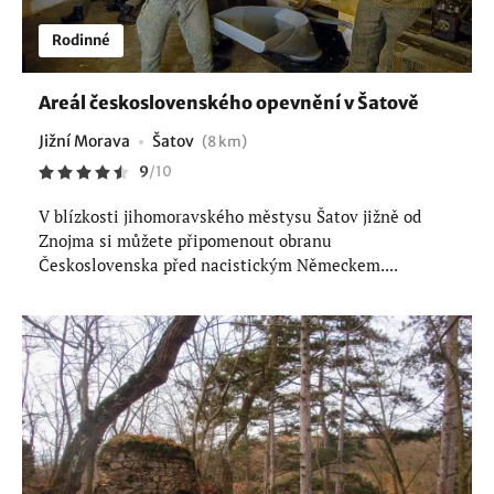
Rodinné
Areál československého opevnění v Šatově
Jižní Morava
Šatov
(8 km)
9
/
10
V blízkosti jihomoravského městysu Šatov jižně od
Znojma si můžete připomenout obranu
Československa před nacistickým Německem....