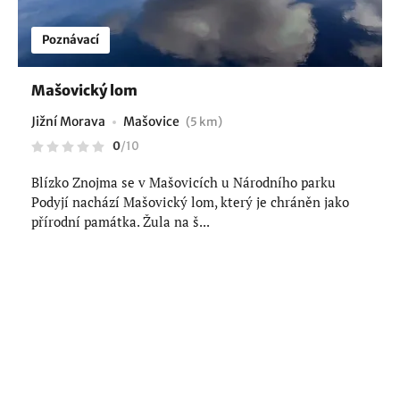
Poznávací
Mašovický lom
Jižní Morava
Mašovice
(5 km)
0
/
10
Blízko Znojma se v Mašovicích u Národního parku
Podyjí nachází Mašovický lom, který je chráněn jako
přírodní památka. Žula na š...