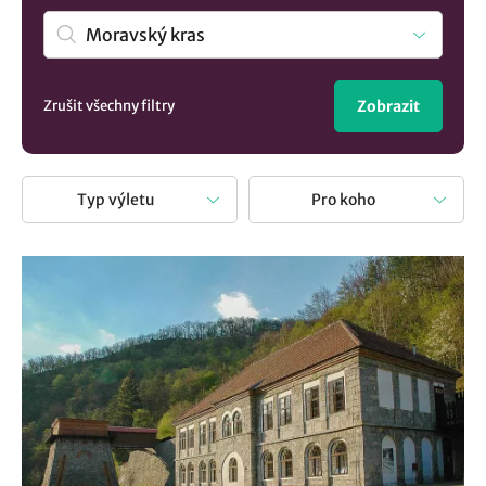
a zajímavosti tato oblast nabízí. Pokud si nejste jisti, kam
se vydat a co vidět, u nás najdete potřebnou inspiraci kudy
z nudy a kam vyrazit na výlet. A zde je pár rychlých tipů:
Lom Šošůvka
,
Muzeum Horní Smržov
,
Duchova
Zrušit všechny filtry
Zobrazit
rozhledna
. A pokud hledáte více možností, podívejte se i
do širšího okolí v regionu Jižní Morava a kraji
Jihomoravský kraj.
Typ výletu
Pro koho