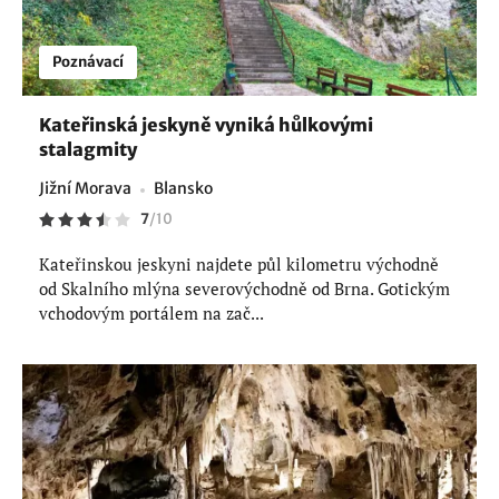
Poznávací
Kateřinská jeskyně vyniká hůlkovými
stalagmity
Jižní Morava
Blansko
7
/
10
Kateřinskou jeskyni najdete půl kilometru východně
od Skalního mlýna severovýchodně od Brna. Gotickým
vchodovým portálem na zač...