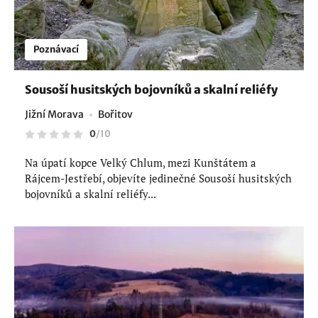
Poznávací
Sousoší husitských bojovníků a skalní reliéfy
Jižní Morava
Bořitov
0
/
10
Na úpatí kopce Velký Chlum, mezi Kunštátem a
Rájcem-Jestřebí, objevíte jedinečné Sousoší husitských
bojovníků a skalní reliéfy...