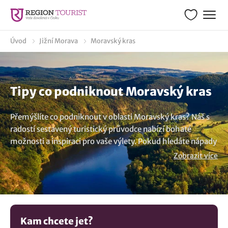
Úvod
Jižní Morava
Moravský kras
Tipy co podniknout Moravský kras
Přemýšlíte co podniknout v oblasti Moravský kras? Náš s
radostí sestavený turistický průvodce nabízí bohaté
možnosti a inspiraci pro vaše výlety. Pokud hledáte nápady
co dělat a místa co navštívit, máme pro vás to pravé. Ať už
Zobrazit více
vás láká objevování historických památek, návštěva
muzeí, procházky v přírodě, zábavné či sportovní aktivity,
Moravský kras je místem se spoustou možností. Ukážeme
vám známá, méně známá i neznámá místa, které stojí za
to navštívit. Ponořte se do našeho výběru a naplánujte si
Kam chcete jet?
váš výlet. S námi získáte přehled o tom, jaké turistické cíle