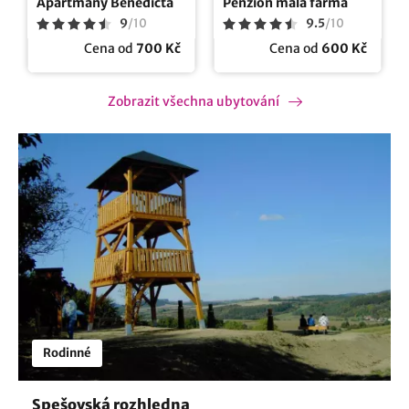
Apartmány Benedicta
Penzion malá farma
9
/
10
9.5
/
10
Cena od
700 Kč
Cena od
600 Kč
Zobrazit všechna ubytování
Rodinné
Spešovská rozhledna