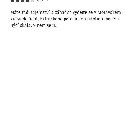
8.5
/
10
Máte rádi tajemství a záhady? Vydejte se v Moravském
krasu do údolí Křtinského potoka ke skalnímu masivu
Býčí skála. V něm se n...