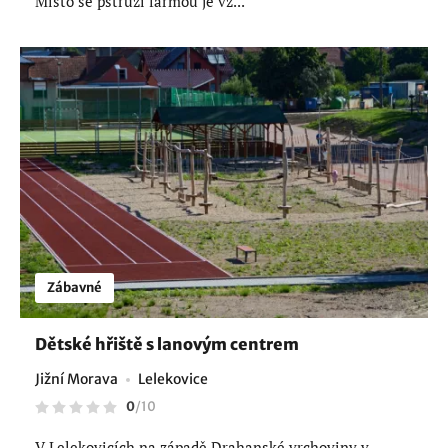
Místo se pstruží farmou je vz...
Zábavné
Dětské hřiště s lanovým centrem
Jižní Morava
Lelekovice
0
/
10
V Lelekovicích na západě Drahanské vrchoviny v