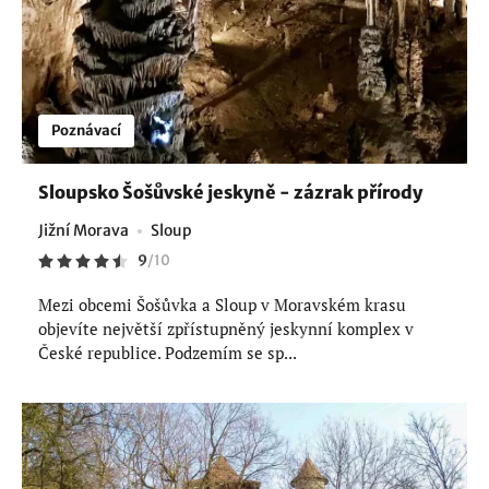
Poznávací
Sloupsko Šošůvské jeskyně - zázrak přírody
Jižní Morava
Sloup
9
/
10
Mezi obcemi Šošůvka a Sloup v Moravském krasu
objevíte největší zpřístupněný jeskynní komplex v
České republice. Podzemím se sp...