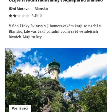
Jižní Morava
Blansko
4.5
/
10
V údolí řeky Svitavy v Jihomoravském kraji se nachází
Blansko, kde vás čeká parádní vodní svět ve zdejších
lázních. Mají tu kry...
Poznávací