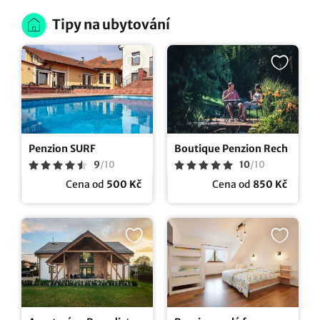
Tipy na ubytování
Penzion SURF
Boutique Penzion Rech
9
/
10
10
/
10
Cena od
500 Kč
Cena od
850 Kč