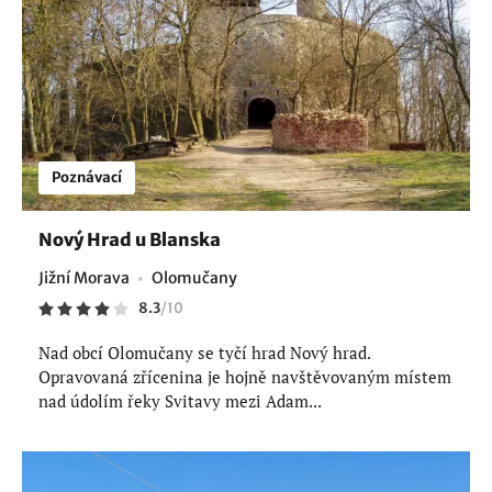
Poznávací
Nový Hrad u Blanska
Jižní Morava
Olomučany
8.3
/
10
Nad obcí Olomučany se tyčí hrad Nový hrad.
Opravovaná zřícenina je hojně navštěvovaným místem
nad údolím řeky Svitavy mezi Adam...