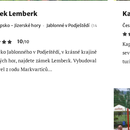
ek Lemberk
Ka
psko - Jizerské hory
Jablonné v Podještědí
Čes
(14
10
/
10
Kap
ko Jablonného v Podještědí, v krásné krajině
sev
ých hor, najdete zámek Lemberk. Vybudoval
tur
vel z rodu Markvarticů...