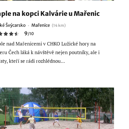
ple na kopci Kalvárie u Mařenic
ké Švýcarsko
Mařenice
(14 km)
9
/
10
le nad Mařenicemi v CHKO Lužické hory na
eru Čech láká k návštěvě nejen poutníky, ale i
isty, kteří se rádi rozhlédnou...