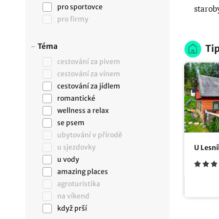
pro sportovce
starob
pro firmy
Téma
Tip
cestování za pivem
cestování za vínem
cestování za jídlem
romantické
wellness a relax
se psem
ubytování v přírodě
u sjezdovky
U Lesn
u vody
amazing places
agroturistika
na víkend
když prší