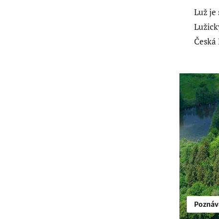
Luž je
Lužick
Česká 
Poznáv