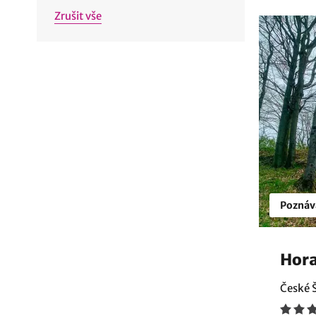
Zrušit vše
Poznáv
Hora
České 