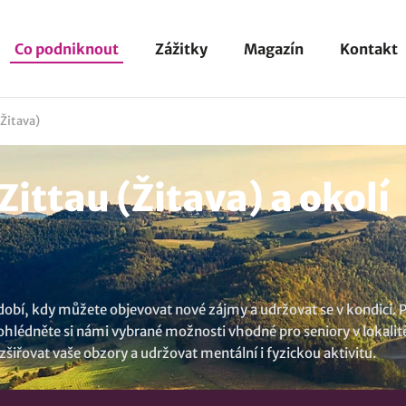
Co podniknout
Zážitky
Magazín
Kontakt
(Žitava)
ittau (Žitava) a okolí
dobí, kdy můžete objevovat nové zájmy a udržovat se v kondici. 
 Prohlédněte si námi vybrané možnosti vhodné pro seniory v lokalit
šiřovat vaše obzory a udržovat mentální i fyzickou aktivitu.