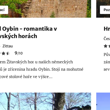
ací
Poz
 Oybin - romantika v
Hr
vských horách
Čes
Zittau
9
/
10
Pův
em Žitavských hor u našich německých
zám
ů je zřícenina hradu Oybin. Stojí na mohutné
sev
cové stolové hoře ve výšce...