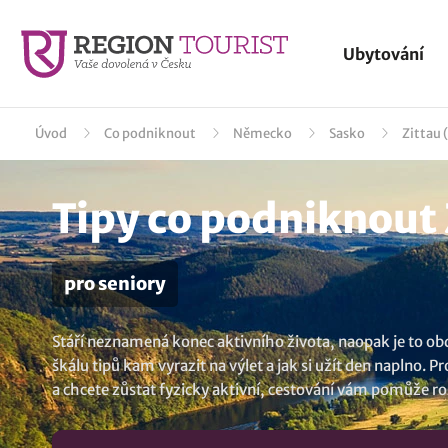
Ubytování
Úvod
Co podniknout
Německo
Sasko
Zittau 
Tipy co podniknout Z
pro seniory
Stáří neznamená konec aktivního života, naopak je to ob
škálu tipů kam vyrazit na výlet a jak si užít den naplno.
a chcete zůstat fyzicky aktivní, cestování vám pomůže roz