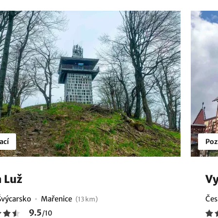
ací
Poz
 Luž
Vy
Švýcarsko
Mařenice
Čes
(13 km)
9.5
/
10