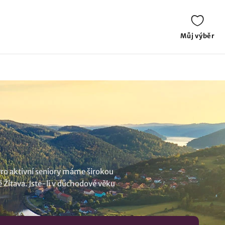
Můj výběr
Pro aktivní seniory máme širokou
ě Žitava. Jste-li v důchodové věku