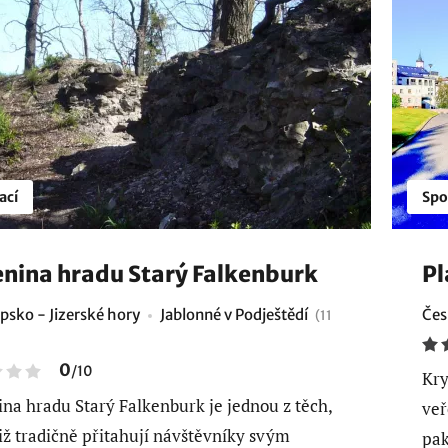
ací
Spo
enina hradu Starý Falkenburk
Pl
psko - Jizerské hory
Jablonné v Podještědí
Čes
(11
0
/
10
Kry
ina hradu Starý Falkenburk je jednou z těch,
veř
již tradičně přitahují návštěvníky svým
pak