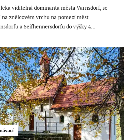
leka viditelná dominanta města Varnsdorf, se
í na znělcovém vrchu na pomezí měst
nsdorfu a Seifhennersdorfu do výšky 4...
návací