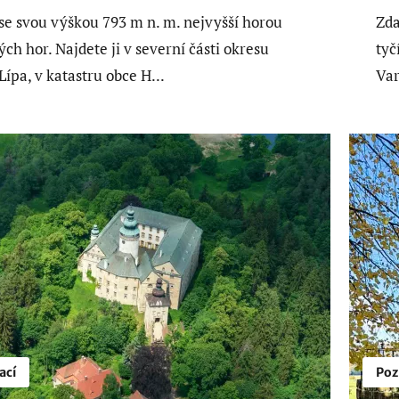
 se svou výškou 793 m n. m. nejvyšší horou
Zda
ých hor. Najdete ji v severní části okresu
tyč
Lípa, v katastru obce H...
Var
ací
Poz