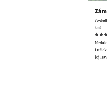
Zám
Českoli
km)
Nedale
Lužick
jej Ha