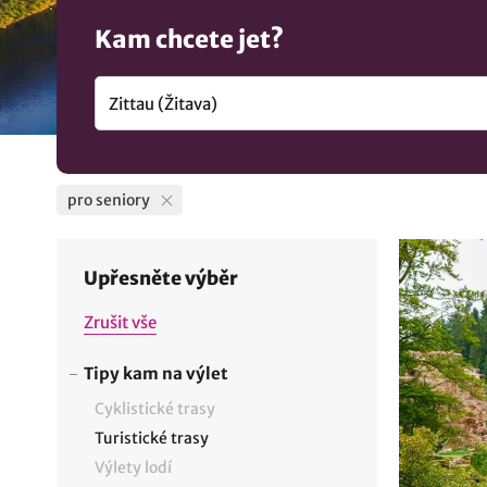
Kam chcete jet?
pro seniory
Upřesněte výběr
Zrušit vše
Tipy kam na výlet
Cyklistické trasy
Turistické trasy
Výlety lodí