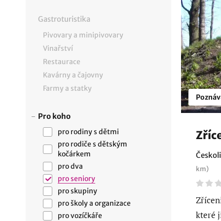
Gastroturistika
Pivovary a minipivovary
Vinařství
Restaurace
Kavárny a čajovny
Farmy a statky
Poznáv
Pro koho
pro rodiny s dětmi
Zříc
pro rodiče s dětským
kočárkem
Českoli
pro dva
km)
pro seniory
pro skupiny
Zřícen
pro školy a organizace
které 
pro vozíčkáře