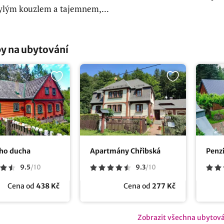
ylým kouzlem a tajemnem,...
y na ubytování
ího ducha
Apartmány Chřibská
Penzi
9.5
/
10
9.3
/
10
Cena od
438 Kč
Cena od
277 Kč
Zobrazit všechna ubytov