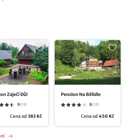
on Zaječí Důl
Penzion Na Bělidle
9
/
10
8
/
10
Cena od
383 Kč
Cena od
450 Kč
ání