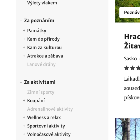
Výlety vlakem
Poznáv
Za poznáním
Památky
Hrad
Kam do přírody
Žita
Kam za kulturou
Atrakce a zábava
Sasko
Lanové dráhy
Lákadl
Za aktivitami
soused
Zimní sporty
pískov
Koupání
Adrenalinové aktivity
Wellness a relax
Sportovní aktivity
Volnočasové aktivity