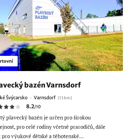
rtovní
avecký bazén Varnsdorf
ké Švýcarsko
Varnsdorf
(13 km)
8.2
/
10
tý plavecký bazén je určen pro širokou
ejnost, pro celé rodiny včetně prarodičů, dále
 pro výukové dětské a těhotenské...