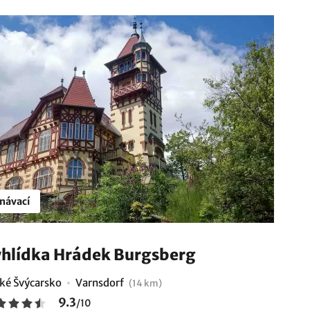
návací
hlídka Hrádek Burgsberg
ké Švýcarsko
Varnsdorf
(14 km)
9.3
/
10