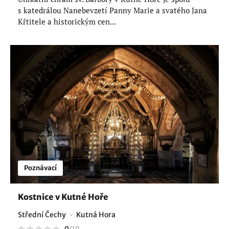
s katedrálou Nanebevzetí Panny Marie a svatého Jana
Křtitele a historickým cen...
Poznávací
Kostnice v Kutné Hoře
Střední Čechy
Kutná Hora
0
/
10