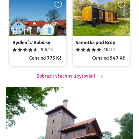
Bydlení U Babičky
Samotka pod Brdy
9.5
/
10
10
/
10
Cena od
775 Kč
Cena od
547 Kč
Zobrazit všechna ubytování