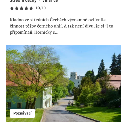
Střední Čechy
Vinařice
10
/
10
Kladno ve středních Čechách významně ovlivnila
činnost těžby černého uhlí. A tak není divu, že si ji tu
připomínají. Hornický s...
Poznávací