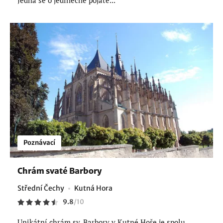
Jedná se o jedinečně pojaté...
Poznávací
Chrám svaté Barbory
Střední Čechy
Kutná Hora
9.8
/
10
Unikátní chrám sv. Barbory v Kutné Hoře je spolu