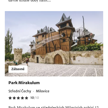
Zábavné
Park Mirakulum
Střední Čechy
Milovice
10
/
10
Park Mirakulum ve středočeských Milovicích nabízí 12