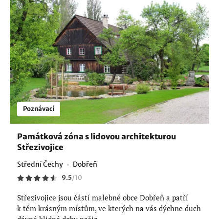
Poznávací
Památková zóna s lidovou architekturou
Střezivojice
Střední Čechy
Dobřeň
9.5
/
10
Střezivojice jsou částí malebné obce Dobřeň a patří
k těm krásným místům, ve kterých na vás dýchne duch
dávné klidné doby našic...