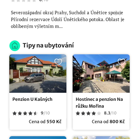
Severozápadní okraj Prahy, Suchdol a Únětice spojuje
Přírodní rezervace Údolí Únětického potoka. Oblast je
oblíbeným výletním m...
Tipy na ubytování
Penzion U Kašných
Hostinec a penzion Na
růžku Mořina
9
/
10
8.3
/
10
Cena od
550 Kč
Cena od
800 Kč