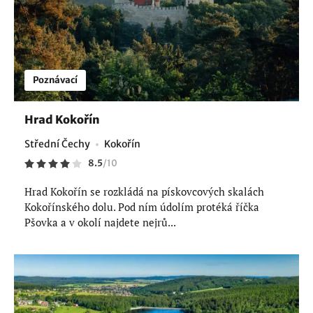
Poznávací
Hrad Kokořín
Střední Čechy
Kokořín
8.5
/
10
Hrad Kokořín se rozkládá na pískovcových skalách
Kokořínského dolu. Pod ním údolím protéká říčka
Pšovka a v okolí najdete nejrů...