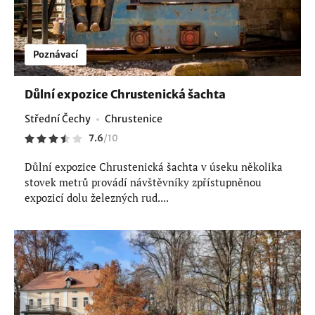
Poznávací
Důlní expozice Chrustenická šachta
Střední Čechy
Chrustenice
7.6
/
10
Důlní expozice Chrustenická šachta v úseku několika
stovek metrů provádí návštěvníky zpřístupněnou
expozicí dolu železných rud....