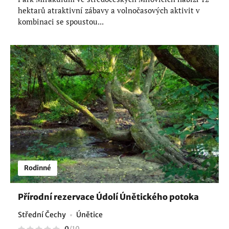
hektarů atraktivní zábavy a volnočasových aktivit v
kombinaci se spoustou...
Rodinné
Přírodní rezervace Údolí Únětického potoka
Střední Čechy
Únětice
0
/
10