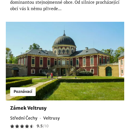
dominantou stejnojmenné obce. Od silnice procházející
obcí vás k němu přivede...
Poznávací
Zámek Veltrusy
Střední Čechy
Veltrusy
9.5
/
10