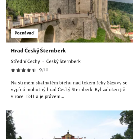
Poznávací
Hrad Český Šternberk
Střední Čechy
Český Šternberk
9
/
10
Na strmém skalnatém břehu nad tokem řeky Sázavy se
vypíná mohutný hrad Český Šternberk. Byl založen již
v roce 1241 a je právem...