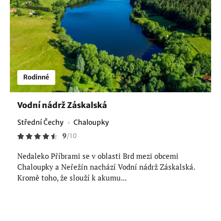
Rodinné
Vodní nádrž Záskalská
Střední Čechy
Chaloupky
9
/
10
Nedaleko Příbrami se v oblasti Brd mezi obcemi
Chaloupky a Neřežín nachází Vodní nádrž Záskalská.
Kromě toho, že slouží k akumu...