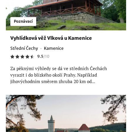
Poznávací
Vyhlídková věž Vlková u Kamenice
Střední Čechy
Kamenice
9.5
/
10
Za pěknými výhledy se dá ve středních Čechách
vyrazit i do blízkého okolí Prahy. Například
jihovýchodním směrem zhruba 20 km od...