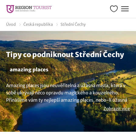
Úvod
Česká republika
Střední Čechy
Tipy co podniknout Střední Čechy
amazing places
Amazing places jsou neuvěřitelná a úžasná místa, která v
sobě ukrývají něco opravdu magického a kouzelného.
Přinášíme vám ty nejlepší amazing places, nebo-li úžasná
místa, v oblasti Střední Čechy a okolí. Tyto fascinující místa
Zobrazit více
vás nadchnou svou krásou a jedinečností, a jsou tak
perfektním místem pro výlety. Ale kde taková kouzelná
místa najdete? To vám rádi prozradíme.