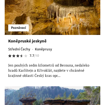
Poznávací
Koněpruské jeskyně
Střední Čechy
Koněprusy
7.7
/
10
Jen pouhých sedm kilometrů od Berouna, nedaleko
hradů Karlštejn a Křivoklát, najdete v chráněné
krajinné oblasti Český kras opr...