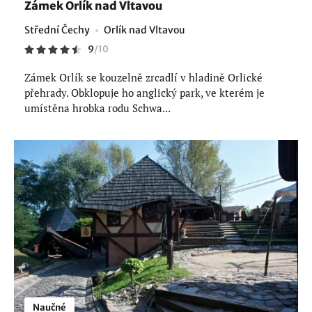
Zámek Orlík nad Vltavou
Střední Čechy
Orlík nad Vltavou
9
/
10
Zámek Orlík se kouzelně zrcadlí v hladině Orlické
přehrady. Obklopuje ho anglický park, ve kterém je
umístěna hrobka rodu Schwa...
Naučné