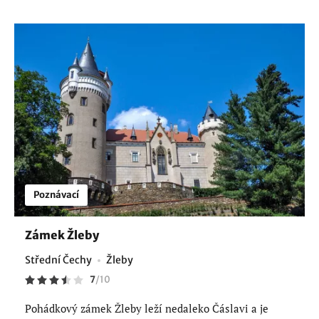
Poznávací
Zámek Žleby
Střední Čechy
Žleby
7
/
10
Pohádkový zámek Žleby leží nedaleko Čáslavi a je