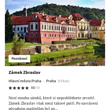
Poznávací
Zámek Zbraslav
Hlavní město Praha
Praha
(15 km)
10
/
10
Není mnoho zámků, které si neprohlédnete zevnitř.
Zámek Zbraslav však mezi takové patří. Po navrácení
původním majitelům byl zn...