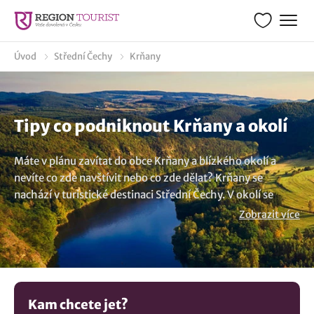
Úvod
Střední Čechy
Krňany
Tipy co podniknout Krňany a okolí
Máte v plánu zavítat do obce Krňany a blízkého okolí a
nevíte co zde navštívit nebo co zde dělat? Krňany se
nachází v turistické destinaci Střední Čechy. V okolí se
nabízí řada zajímavých míst a tipů kam na výlet. Pokud jste
Zobrazit více
zvědaví co zde uvidíte, kam se vydat na výlet a na
prohlídku, podívejte se na naši databázi aktivit, výletních
cílů a co navštívit, kterou jsme pro turisty vytvořili. Z
našich tipů kam na výlet namátkou představujeme tyto
články:
Smetanova vyhlídka
,
Vyhlídka Máj - za
Kam chcete jet?
nádhernými výhledy na Vltavu
. A víte, že obec spadá