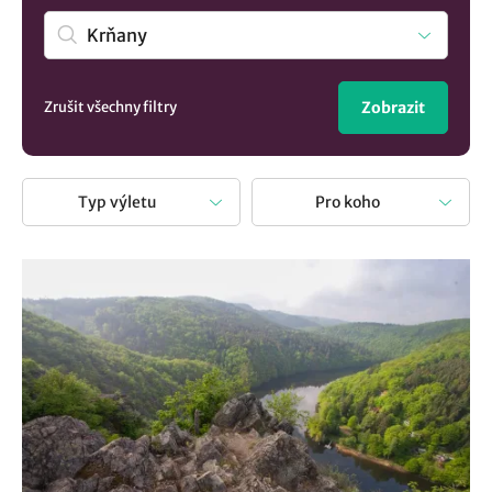
územně pod Středočeský kraj? Vypravit se na výlet
znamená obohatit svůj život. Každý výlet přináší nejen
odpočinek, ale i možnost objevit nová místa. Ať se vydáte
za poznáním přírodních krás nebo památek, výlet vás
Zrušit všechny filtry
Zobrazit
obohatí o nové poznatky.
Typ výletu
Pro koho