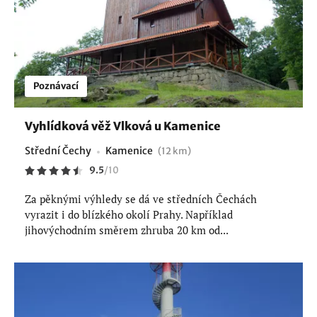
Poznávací
Vyhlídková věž Vlková u Kamenice
Střední Čechy
Kamenice
(12 km)
9.5
/
10
Za pěknými výhledy se dá ve středních Čechách
vyrazit i do blízkého okolí Prahy. Například
jihovýchodním směrem zhruba 20 km od...