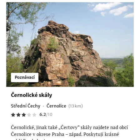
Poznávací
Černolické skály
Střední Čechy
Černolice
(13 km)
6.2
/
10
Černolické, jinak také „Čertovy“ skály najdete nad obcí
Černolice v okrese Praha – západ. Poskytují krásné