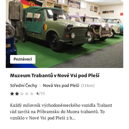
Poznávací
Muzeum Trabantů v Nové Vsi pod Pleší
Střední Čechy
Nová Ves pod Pleší
(13 km)
4
/
10
Každý milovník východoněmeckého vozidla Trabant
rád zavítá na Příbramsku do Muzea trabantů. To
vzniklo v Nové Vsi pod Pleší z b...