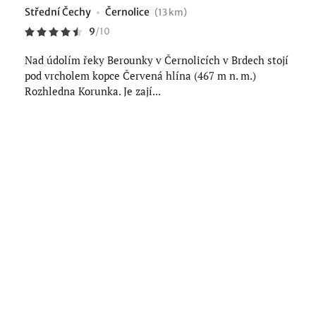
Střední Čechy
Černolice
(13 km)
9
/
10
Nad údolím řeky Berounky v Černolicích v Brdech stojí
pod vrcholem kopce Červená hlína (467 m n. m.)
Rozhledna Korunka. Je zají...