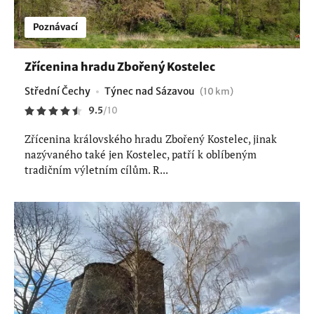
Poznávací
Zřícenina hradu Zbořený Kostelec
Střední Čechy
Týnec nad Sázavou
(10 km)
9.5
/
10
Zřícenina královského hradu Zbořený Kostelec, jinak
nazývaného také jen Kostelec, patří k oblíbeným
tradičním výletním cílům. R...