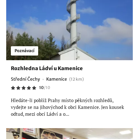
Poznávací
Rozhledna Ládví u Kamenice
Střední Čechy
Kamenice
(12 km)
10
/
10
Hledáte-li poblíž Prahy místo pěkných rozhledů,
vydejte se na jihovýchod k obci Kamenice. Jen kousek
odtud, mezi obcí Ládví a o...