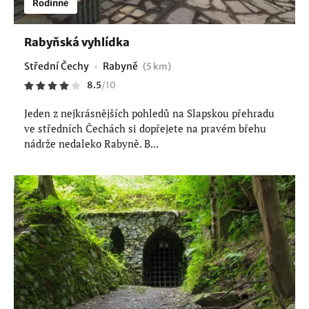
Rodinné
Rabyňská vyhlídka
Střední Čechy
Rabyně
(5 km)
8.5
/
10
Jeden z nejkrásnějších pohledů na Slapskou přehradu
ve středních Čechách si dopřejete na pravém břehu
nádrže nedaleko Rabyně. B...