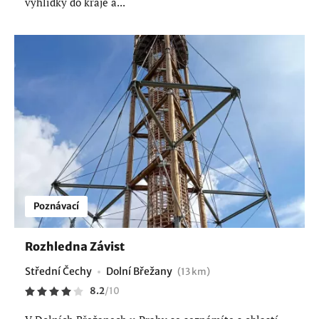
vyhlídky do kraje a...
Poznávací
Rozhledna Závist
Střední Čechy
Dolní Břežany
(13 km)
8.2
/
10