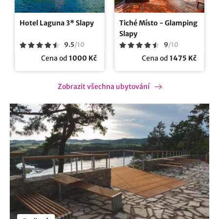
Hotel Laguna 3* Slapy
Tiché Místo - Glamping
Slapy
9.5
/
10
9
/
10
Cena od
1000 Kč
Cena od
1475 Kč
Zobrazit všechna ubytování