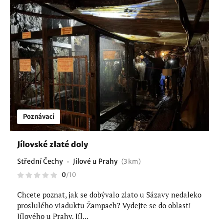
Poznávací
Jílovské zlaté doly
Střední Čechy
Jílové u Prahy
(3 km)
0
/
10
Chcete poznat, jak se dobývalo zlato u Sázavy nedaleko
proslulého viaduktu Žampach? Vydejte se do oblasti
Jílového u Prahy. Jíl...