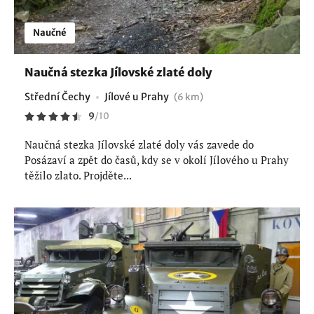
Naučné
Naučná stezka Jílovské zlaté doly
Střední Čechy
Jílové u Prahy
(6 km)
9
/
10
Naučná stezka Jílovské zlaté doly vás zavede do
Posázaví a zpět do časů, kdy se v okolí Jílového u Prahy
těžilo zlato. Projděte...