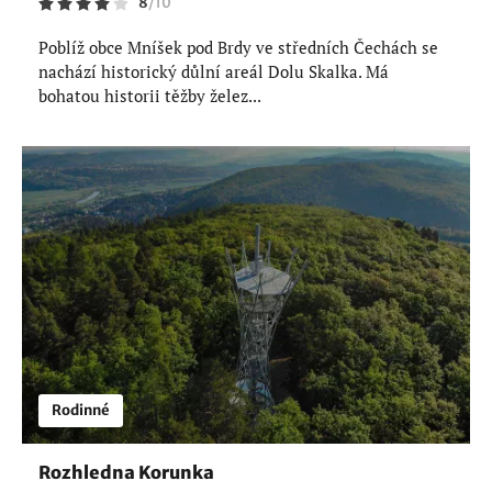
8
/
10
Poblíž obce Mníšek pod Brdy ve středních Čechách se
nachází historický důlní areál Dolu Skalka. Má
bohatou historii těžby želez...
Rodinné
Rozhledna Korunka