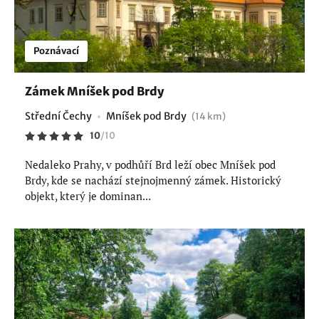
Poznávací
Zámek Mníšek pod Brdy
Střední Čechy
Mníšek pod Brdy
(14 km)
10
/
10
Nedaleko Prahy, v podhůří Brd leží obec Mníšek pod
Brdy, kde se nachází stejnojmenný zámek. Historický
objekt, který je dominan...