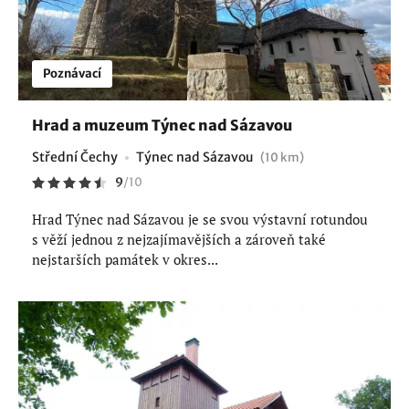
Poznávací
Hrad a muzeum Týnec nad Sázavou
Střední Čechy
Týnec nad Sázavou
(10 km)
9
/
10
Hrad Týnec nad Sázavou je se svou výstavní rotundou
s věží jednou z nejzajímavějších a zároveň také
nejstarších památek v okres...