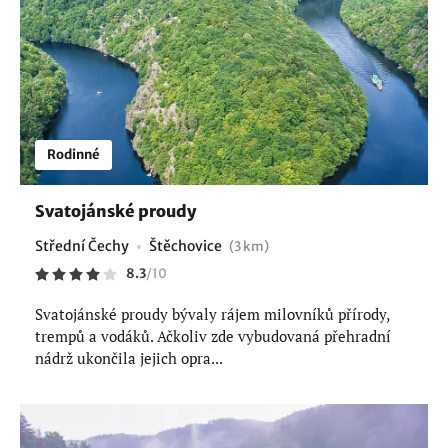
Rodinné
Svatojánské proudy
Střední Čechy
Štěchovice
(3 km)
8.3
/
10
Svatojánské proudy bývaly rájem milovníků přírody,
trempů a vodáků. Ačkoliv zde vybudovaná přehradní
nádrž ukončila jejich opra...