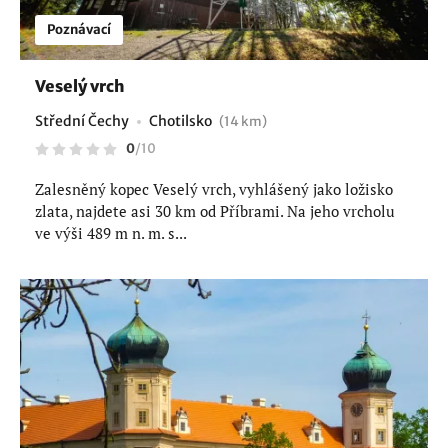
Poznávací
Veselý vrch
Střední Čechy
Chotilsko
(14 km)
0
/
10
Zalesněný kopec Veselý vrch, vyhlášený jako ložisko
zlata, najdete asi 30 km od Příbrami. Na jeho vrcholu
ve výši 489 m n. m. s...