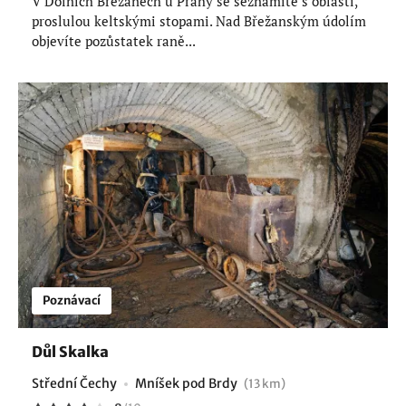
V Dolních Břežanech u Prahy se seznámíte s oblastí,
proslulou keltskými stopami. Nad Břežanským údolím
objevíte pozůstatek raně...
Poznávací
Důl Skalka
Střední Čechy
Mníšek pod Brdy
(13 km)