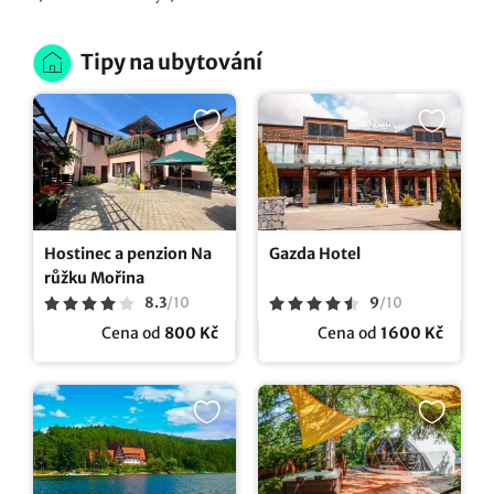
Tipy na ubytování
Hostinec a penzion Na
Gazda Hotel
růžku Mořina
8.3
/
10
9
/
10
Cena od
800 Kč
Cena od
1600 Kč