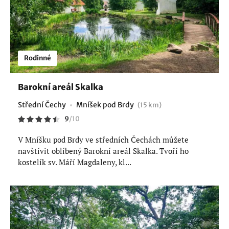
Rodinné
Barokní areál Skalka
Střední Čechy
Mníšek pod Brdy
(15 km)
9
/
10
V Mníšku pod Brdy ve středních Čechách můžete
navštívit oblíbený Barokní areál Skalka. Tvoří ho
kostelík sv. Máří Magdaleny, kl...