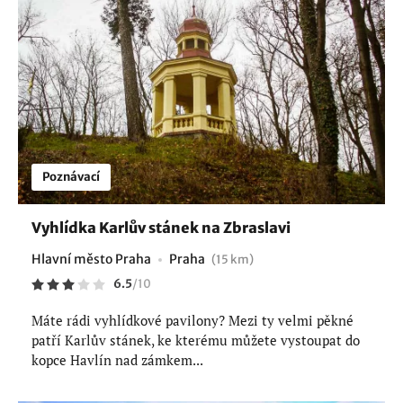
Poznávací
Vyhlídka Karlův stánek na Zbraslavi
Hlavní město Praha
Praha
(15 km)
6.5
/
10
Máte rádi vyhlídkové pavilony? Mezi ty velmi pěkné
patří Karlův stánek, ke kterému můžete vystoupat do
kopce Havlín nad zámkem...