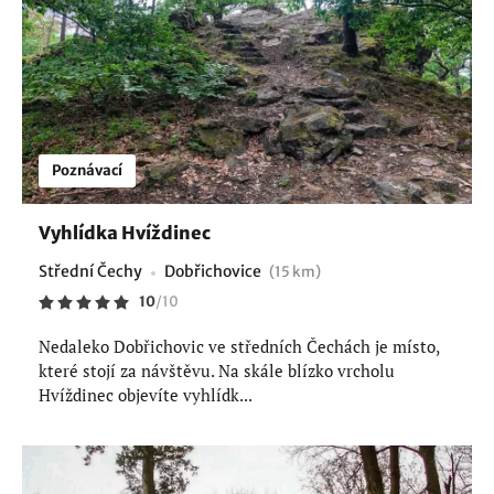
Poznávací
Vyhlídka Hvíždinec
Střední Čechy
Dobřichovice
(15 km)
10
/
10
Nedaleko Dobřichovic ve středních Čechách je místo,
které stojí za návštěvu. Na skále blízko vrcholu
Hvíždinec objevíte vyhlídk...