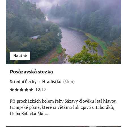
Naučné
Posázavská stezka
Střední Čechy
Hradištko
(3 km)
10
/
10
Při procházkách kolem řeky Sázavy člověku letí hlavou
trampské písně, které si většina lidí zpívá u táboráků,
třeba Babička Mar...