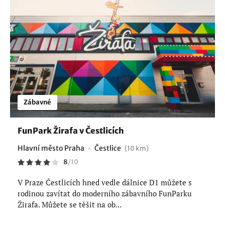
Zábavné
FunPark Žirafa v Čestlicích
Hlavní město Praha
Čestlice
(10 km)
8
/
10
V Praze Čestlicích hned vedle dálnice D1 můžete s
rodinou zavítat do moderního zábavního FunParku
Žirafa. Můžete se těšit na ob...