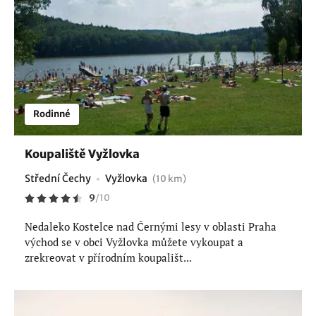
Rodinné
Koupaliště Vyžlovka
Střední Čechy
Vyžlovka
(10 km)
9
/
10
Nedaleko Kostelce nad Černými lesy v oblasti Praha
východ se v obci Vyžlovka můžete vykoupat a
zrekreovat v přírodním koupališt...