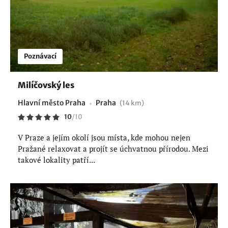
Poznávací
Milíčovský les
Hlavní město Praha
Praha
(14 km)
10
/
10
V Praze a jejím okolí jsou místa, kde mohou nejen
Pražané relaxovat a projít se úchvatnou přírodou. Mezi
takové lokality patří...