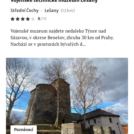
Střední Čechy
Lešany
(12 km)
8
/
10
Vojenské muzeum najdete nedaleko Týnce nad
Sázavou, v okrese Benešov, zhruba 30 km od Prahy.
Nachází se v prostorách bývalých d...
Poznávací