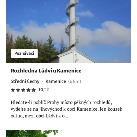
Poznávací
Rozhledna Ládví u Kamenice
Střední Čechy
Kamenice
(6 km)
10
/
10
Hledáte-li poblíž Prahy místo pěkných rozhledů,
vydejte se na jihovýchod k obci Kamenice. Jen kousek
odtud, mezi obcí Ládví a o...