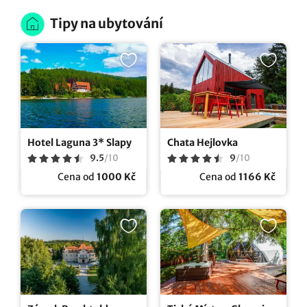
Tipy na ubytování
Hotel Laguna 3* Slapy
Chata Hejlovka
9.5
/
10
9
/
10
Cena od
1000 Kč
Cena od
1166 Kč