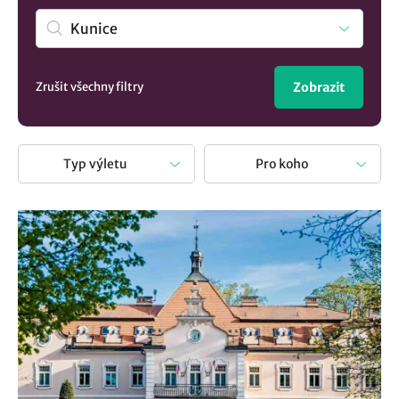
obec spadá územně pod Středočeský kraj? A proč vlastně
vyrazit na výlet? Je to pohodová aktivita u které si
odpočinete, strávíte čas s rodinou či přáteli a přitom
navštívíte krásná místa.
Zrušit všechny filtry
Zobrazit
Typ výletu
Pro koho