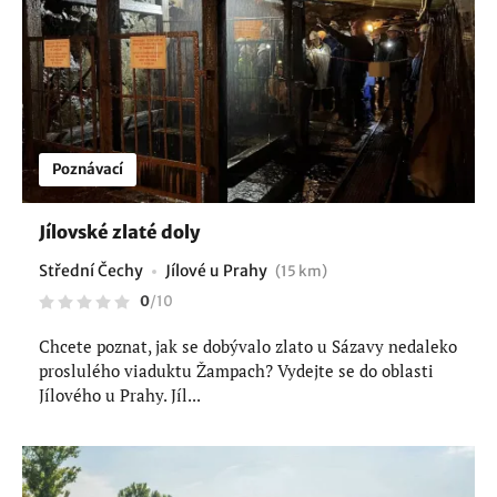
Poznávací
Jílovské zlaté doly
Střední Čechy
Jílové u Prahy
(15 km)
0
/
10
Chcete poznat, jak se dobývalo zlato u Sázavy nedaleko
proslulého viaduktu Žampach? Vydejte se do oblasti
Jílového u Prahy. Jíl...