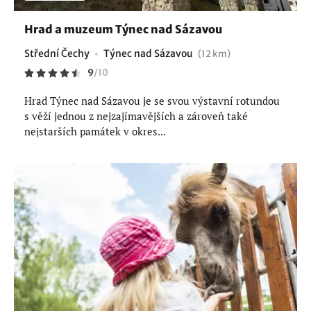
Hrad a muzeum Týnec nad Sázavou
Střední Čechy
Týnec nad Sázavou
(12 km)
9
/
10
Hrad Týnec nad Sázavou je se svou výstavní rotundou
s věží jednou z nejzajímavějších a zároveň také
nejstarších památek v okres...