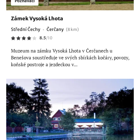
Poznávací
Zámek Vysoká Lhota
Střední Čechy
Čerčany
(8 km)
8.5
/
10
Muzeum na zámku Vysoká Lhota v Čerčanech u
Benešova soustřeďuje ve svých sbírkách kočáry, povozy,
koňské postroje a jezdeckou v...