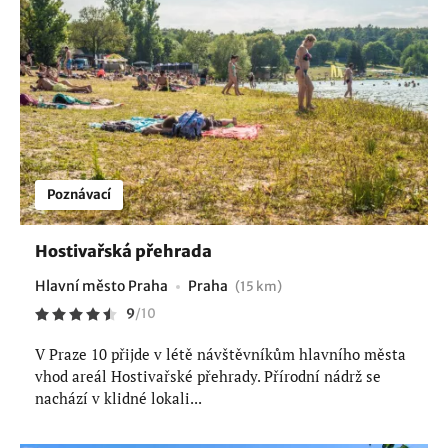
Poznávací
Hostivařská přehrada
Hlavní město Praha
Praha
(15 km)
9
/
10
V Praze 10 přijde v létě návštěvníkům hlavního města
vhod areál Hostivařské přehrady. Přírodní nádrž se
nachází v klidné lokali...