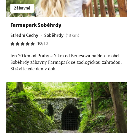
Zábavné
Farmapark Soběhrdy
Střední Čechy
Soběhrdy
(13 km)
10
/
10
Jen 30 km od Prahy a 7 km od Benešova najdete v obci
Soběhrdy zábavný Farmapark se zoologickou zahradou.
Strávíte zde den v dok...