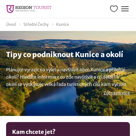
Úvod
Střední Čechy
Kunice
Tipy co podniknout Kunice a okolí
Plánujte vyrazit na výlet a navštívít obec Kunice a přilehlé
okolí? Hledáte informace co zde navštívit a co dělat? V
okolí se vyskytuje velká řada turistických cílů kam vyrazit
na výlet a co zde vidět. Destinace Kunice leží v malebné
Zobrazit více
turistické lokalitě Střední Čechy, která jistě stojí za
návštěvu. Zpracovali jsme pro turisty průvodce s
přehledem aktivit, výletních cílů a tipy kudy z nudy. Zajímá
Vás co v této lokalitě a blízkém okolí uvidíte, kam se vydat
na výlet a na prohlídku? Z našich tipů kam na výlet
Kam chcete jet?
namátkou představujeme:
Zámek Berchtold
. A víte, že