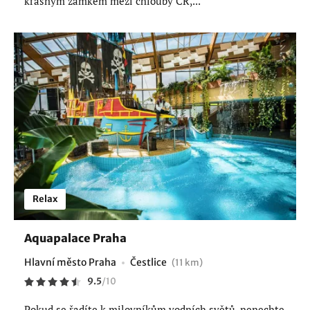
krásným zámkem mezi chlouby ČR,...
Relax
Aquapalace Praha
Hlavní město Praha
Čestlice
(11 km)
9.5
/
10
Pokud se řadíte k milovníkům vodních světů, nenechte