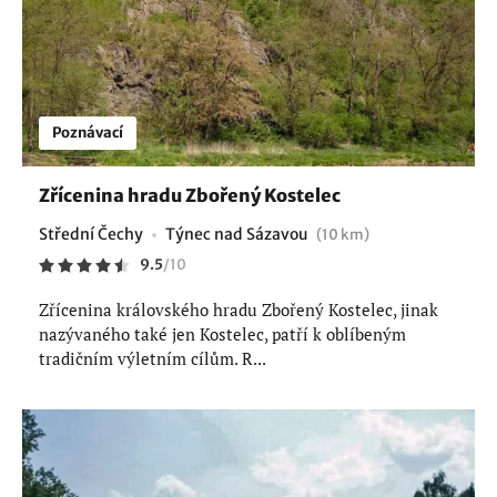
Poznávací
Zřícenina hradu Zbořený Kostelec
Střední Čechy
Týnec nad Sázavou
(10 km)
9.5
/
10
Zřícenina královského hradu Zbořený Kostelec, jinak
nazývaného také jen Kostelec, patří k oblíbeným
tradičním výletním cílům. R...