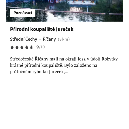
Poznávací
Přírodní koupaliště Jureček
Střední Čechy
Říčany
(8 km)
9
/
10
Středočeské Říčany mají na okraji lesa v údolí Rokytky
krásné přírodní koupaliště. Bylo založeno na
průtočném rybníku Jureček,...