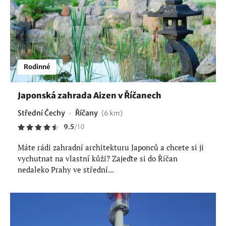
Rodinné
Japonská zahrada Aizen v Říčanech
Střední Čechy
Říčany
(6 km)
9.5
/
10
Máte rádi zahradní architekturu Japonců a chcete si ji
vychutnat na vlastní kůži? Zajeďte si do Říčan
nedaleko Prahy ve střední...