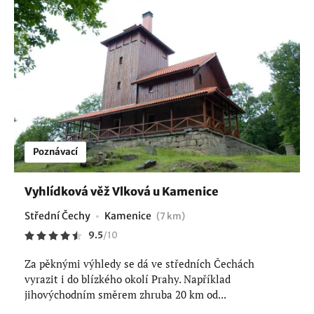
Poznávací
Vyhlídková věž Vlková u Kamenice
Střední Čechy
Kamenice
(7 km)
9.5
/
10
Za pěknými výhledy se dá ve středních Čechách
vyrazit i do blízkého okolí Prahy. Například
jihovýchodním směrem zhruba 20 km od...