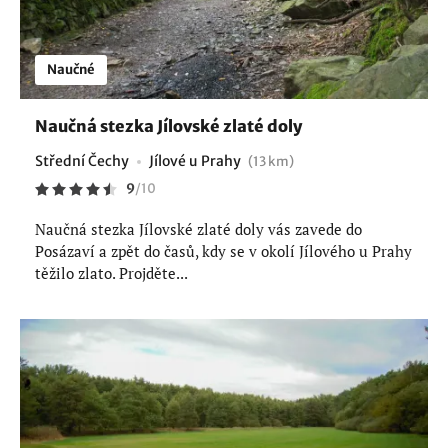
Naučné
Naučná stezka Jílovské zlaté doly
Střední Čechy
Jílové u Prahy
(13 km)
9
/
10
Naučná stezka Jílovské zlaté doly vás zavede do
Posázaví a zpět do časů, kdy se v okolí Jílového u Prahy
těžilo zlato. Projděte...