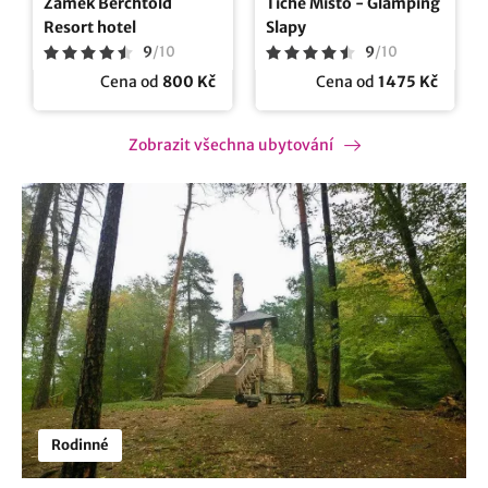
Zámek Berchtold
Tiché Místo - Glamping
Resort hotel
Slapy
9
/
10
9
/
10
Cena od
800 Kč
Cena od
1475 Kč
Zobrazit všechna ubytování
Rodinné