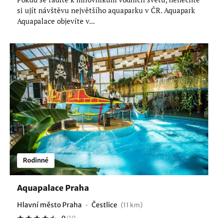
si ujít návštěvu největšího aquaparku v ČR. Aquapark
Aquapalace objevíte v...
Rodinné
Aquapalace Praha
Hlavní město Praha
Čestlice
(11 km)