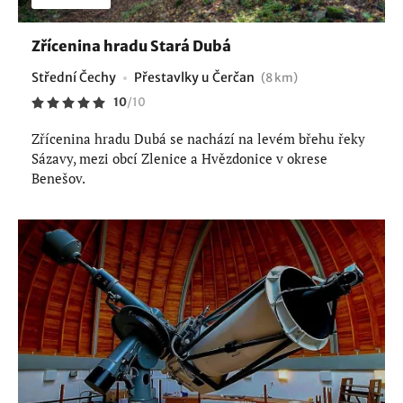
Zřícenina hradu Stará Dubá
Střední Čechy
Přestavlky u Čerčan
(8 km)
10
/
10
Zřícenina hradu Dubá se nachází na levém břehu řeky
Sázavy, mezi obcí Zlenice a Hvězdonice v okrese
Benešov.