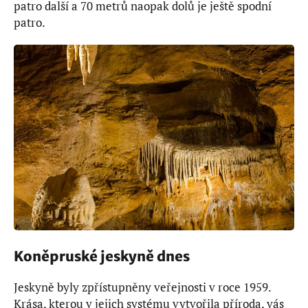
patro další a 70 metrů naopak dolů je ještě spodní
patro.
Koněpruské jeskyně dnes
Jeskyně byly zpřístupněny veřejnosti v roce 1959.
Krása, kterou v jejich systému vytvořila příroda, vás