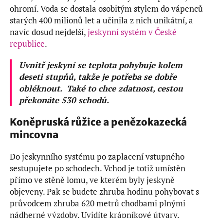
ohromí. Voda se dostala osobitým stylem do vápenců
starých 400 milionů let a učinila z nich unikátní, a
navíc dosud nejdelší,
jeskynní systém v České
republice
.
Uvnitř jeskyní se teplota pohybuje kolem
deseti stupňů, takže je potřeba se dobře
obléknout. Také to chce zdatnost, cestou
překonáte 530 schodů.
Koněpruská růžice a penězokazecká
mincovna
Do jeskynního systému po zaplacení vstupného
sestupujete po schodech. Vchod je totiž umístěn
přímo ve stěně lomu, ve kterém byly jeskyně
objeveny. Pak se budete zhruba hodinu pohybovat s
průvodcem zhruba 620 metrů chodbami plnými
nádherné výzdoby. Uvidíte krápníkové útvary,