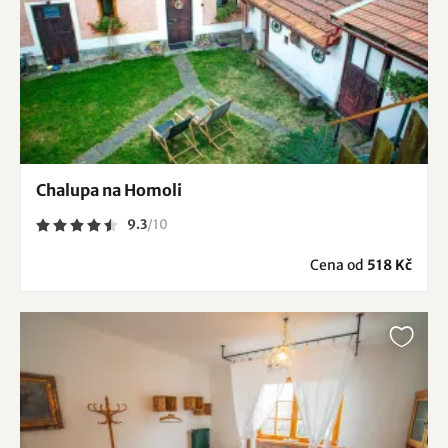
Chalupa na Homoli
9.3
/
10
Cena od
518 Kč