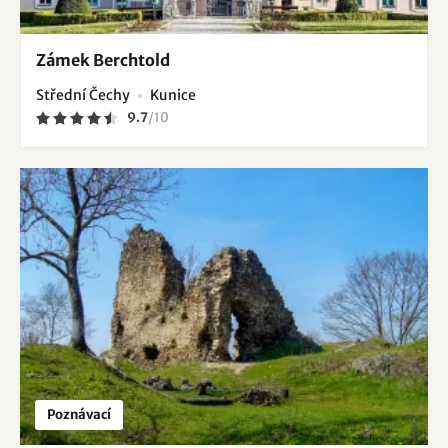
Zámek Berchtold
Střední Čechy
Kunice
9.7
/
10
Poznávací