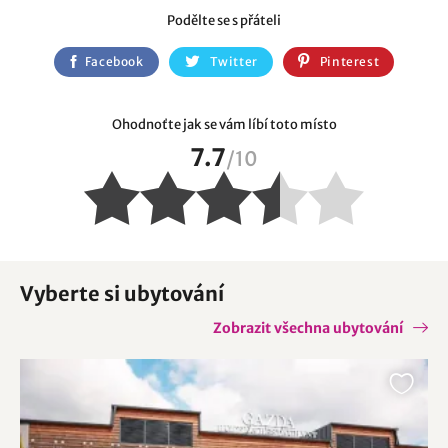
Podělte se s přáteli
Facebook
Twitter
Pinterest
Ohodnoťte jak se vám líbí toto místo
7.7
/
10
Vyberte si ubytování
Zobrazit všechna ubytování