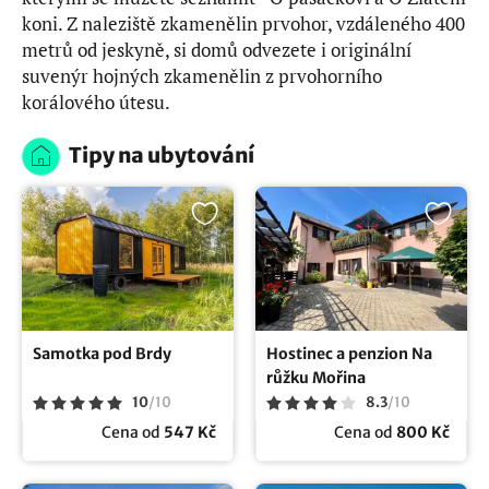
koni. Z naleziště zkamenělin prvohor, vzdáleného 400
metrů od jeskyně, si domů odvezete i originální
suvenýr hojných zkamenělin z prvohorního
korálového útesu.
Tipy na ubytování
Samotka pod Brdy
Hostinec a penzion Na
růžku Mořina
10
/
10
8.3
/
10
Cena od
547 Kč
Cena od
800 Kč