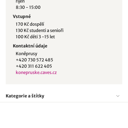
říjen
8:30 - 15:00
Vstupné
170 Kč dospělí
130 Kč studenti a senioři
100 Kč děti 3 -15 let
Kontaktní údaje
Koněprusy
+420 730 572 485
+420 311 622 405
konepruske.caves.cz
Kategorie a štítky