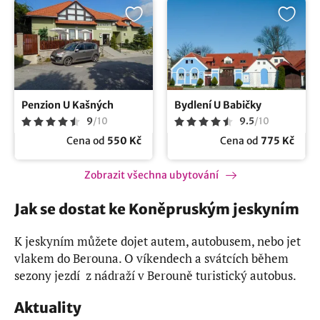
Penzion U Kašných
Bydlení U Babičky
9
/
10
9.5
/
10
Cena od
550 Kč
Cena od
775 Kč
Zobrazit všechna ubytování
Jak se dostat ke Koněpruským jeskyním
K jeskyním můžete dojet autem, autobusem, nebo jet
vlakem do Berouna. O víkendech a svátcích během
sezony jezdí z nádraží v Berouně turistický autobus.
Aktuality