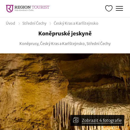
Úvod
Střední Čechy
Český Kras a Karlštejnsko
Koněpruské jeskyně
Koněprusy, Český Kras a Karlštejnsko, Střední Čechy
Zobrazit 4 fotografie