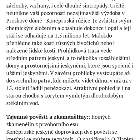
záclonky, varhany, i celé dlouhé sintropády. Určitě
neunikne vaší pozornosti nezajímavější výzdoba v
Proškově dómě - Koněpruská růžice. Je zvláštní svým
chemickým složením a obsahuje dokonce i opál a její
stáří se odhaduje na 1,5 milionu let. Málokdo
přehlédne také kosti různých živočichů nebo i
nalezené lidské kosti. Prohlídková trasa vede
středním patrem jeskyní, a to několika rozsáhlejšími
dómy a prostornějšími jeskyněmi, které jsou spojené i
užšími jeskyněmi. V závěru prohlídky vystoupáte až
do svrchního patra, kde můžete vidět dílnu, v níž už v
15. století řádili penězokazi. Atraktivní pohled je i na
starou chodbu s korytem vymletým dlouhodobým
stékáním vod.
Tajemné pověsti a zkameněliny:
: hojných
zkamenělin z prvohorního esu
Koněpruské jeskyně doprovázejí dvě pověsti se
kterými se můžete seznámit - O pasáčkovi a O Zlatém