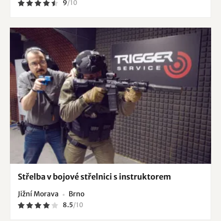
9
/
10
Střelba v bojové střelnici s instruktorem
Jižní Morava
Brno
8.5
/
10