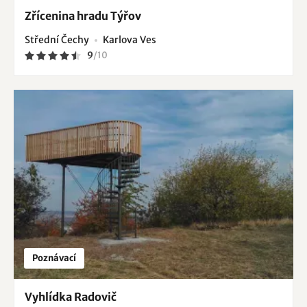
Zřícenina hradu Týřov
Střední Čechy
Karlova Ves
9
/
10
Poznávací
Vyhlídka Radovič