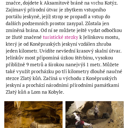
značce, dojdete k Aksamitově bráně na vrchu Kotýz.
Zajímavý přírodní útvar je zbytkem vstupního
portálu jeskyně, jejíž strop se propadl a vstup do
dalších podzemních prostor zasypal. Zůstala jen
zmíněná brána. Od ní se můžete ještě vydat odbočkou
ze žlutě značené
turistické stezky
k Jelínkovu mostu,
který je od Koněpruských jeskyní vzdálen zhruba
jeden kilometr. Uvidíte nevšední krasový skalní útvar.
Jelínkův most připomíná úzkou štěrbinu, vysokou
přibližně 9 metrů a širokou nanejvýš 1 metr. Můžete
také využít procházku po tři kilometry dlouhé naučné
stezce Zlatý kůň. Začíná u východu z Koněpruských
jeskyní a prochází národními přírodními památkami
Zlatý kůň a Lom na Kobyle.