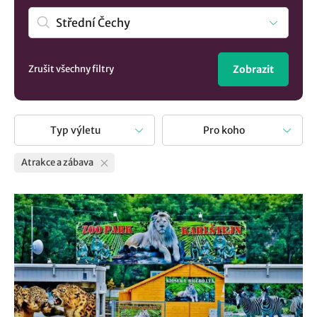
Zrušit všechny filtry
Zobrazit
Typ výletu
Pro koho
Atrakce a zábava