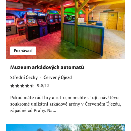
Poznávací
Muzeum arkádových automatů
Střední Čechy
Červený Újezd
9.5
/
10
Pokud máte rádi hry a retro, nenechte si ujít návštěvu
soukromé unikátní arkádové arény v Červeném Újezdu,
západně od Prahy. Na...