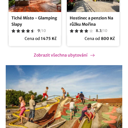
Tiché Místo - Glamping
Hostinec a penzion Na
Slapy
růžku Mořina
9
/
10
8.3
/
10
Cena od
1475 Kč
Cena od
800 Kč
Zobrazit všechna ubytování