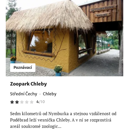
Poznávací
Zoopark Chleby
Střední Čechy
Chleby
4
/
10
Sedm kilometrů od Nymburka a stejnou vzdálenost od
Poděbrad leží vesnička Chleby. A v ní se rozprostírá
areál soukromé zoologic...