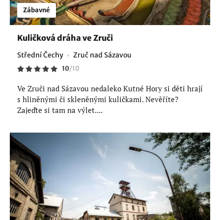
Zábavné
Kuličková dráha ve Zruči
Střední Čechy
Zruč nad Sázavou
10
/
10
Ve Zruči nad Sázavou nedaleko Kutné Hory si děti hrají
s hliněnými či skleněnými kuličkami. Nevěříte?
Zajeďte si tam na výlet....