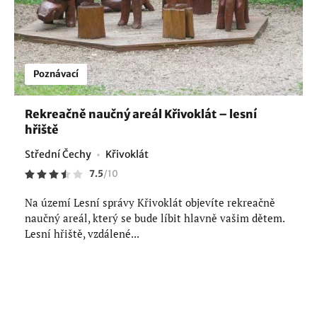
Poznávací
Rekreačně naučný areál Křivoklát – lesní
hřiště
Střední Čechy
Křivoklát
7.5
/
10
Na území Lesní správy Křivoklát objevíte rekreačně
naučný areál, který se bude líbit hlavně vašim dětem.
Lesní hřiště, vzdálené...