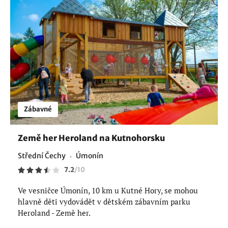
Zábavné
Země her Heroland na Kutnohorsku
Střední Čechy
Úmonín
7.2
/
10
Ve vesničce Úmonín, 10 km u Kutné Hory, se mohou
hlavně děti vydovádět v dětském zábavním parku
Heroland - Země her.