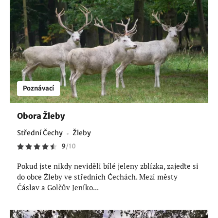
Poznávací
Obora Žleby
Střední Čechy
Žleby
9
/
10
Pokud jste nikdy neviděli bílé jeleny zblízka, zajeďte si
do obce Žleby ve středních Čechách. Mezi městy
Čáslav a Golčův Jeníko...