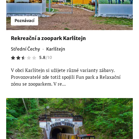
Poznávací
Rekreační a zoopark Karlštejn
Střední Čechy
Karlštejn
5.8
/
10
V obci Karlštejn si užijete různé varianty zábavy.
Provozovatelé zde totiž spojili Fun park a Relaxační
zónu se zooparkem. V re...