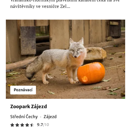
návštěvníky ve vesničce Zel...
Poznávací
Zoopark Zájezd
Střední Čechy
Zájezd
9.7
/
10