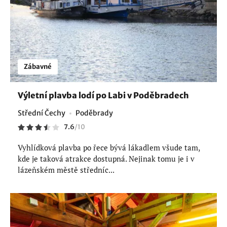
Zábavné
Výletní plavba lodí po Labi v Poděbradech
Střední Čechy
Poděbrady
7.6
/
10
Vyhlídková plavba po řece bývá lákadlem všude tam,
kde je taková atrakce dostupná. Nejinak tomu je i v
lázeňském městě středníc...