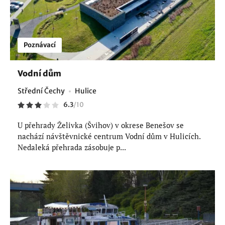
Poznávací
Vodní dům
Střední Čechy
Hulice
6.3
/
10
U přehrady Želivka (Švihov) v okrese Benešov se
nachází návštěvnické centrum Vodní dům v Hulicích.
Nedaleká přehrada zásobuje p...