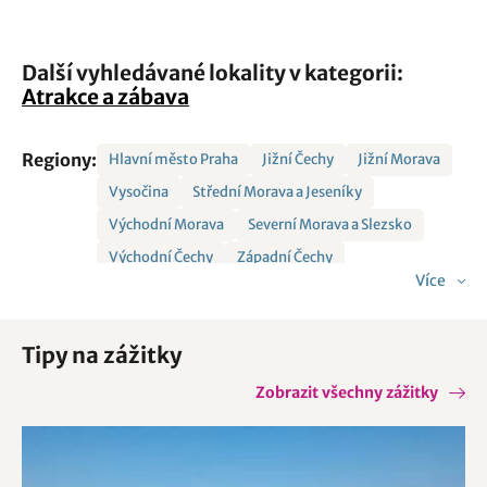
Další vyhledávané lokality v kategorii:
Atrakce a zábava
Regiony:
Hlavní město Praha
Jižní Čechy
Jižní Morava
Vysočina
Střední Morava a Jeseníky
Východní Morava
Severní Morava a Slezsko
Východní Čechy
Západní Čechy
Více
Šumava a Lipno
Královéhradecko
Českolipsko - Jizerské hory
Tipy na zážitky
Krušné hory a Podkrušnohoří
Krkonoše a Podkrkonoší
Zobrazit všechny zážitky
České Středohoří a Žatecko
České Švýcarsko
Český ráj
Sasko
Bavorsko
Orlické hory a Podorlicko
Střední Čechy