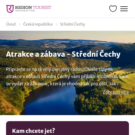
Úvod
Česká republika
Střední Čechy
Atrakce a zábava - Střední Čechy
Připravte se na skvělý den plný radosti! Naše tipy na
atrakce v oblasti Střední Čechy vám přiblíží možnosti, kam
se vydat za zábavou, která je vhodná jak pro děti, tak i
dospěláky. A jaké atrakce to mohou být? Děti mají
Zobrazit více
nejraději dětská hřiště, zábavní parky, vědecké parky,
vzdělávací centra, ale také třeba cirkusy a poutě. Tak a hurá
za vzrušením a zábavou! To vše zažijete prostřednictvím
atrakcí!
Kam chcete jet?