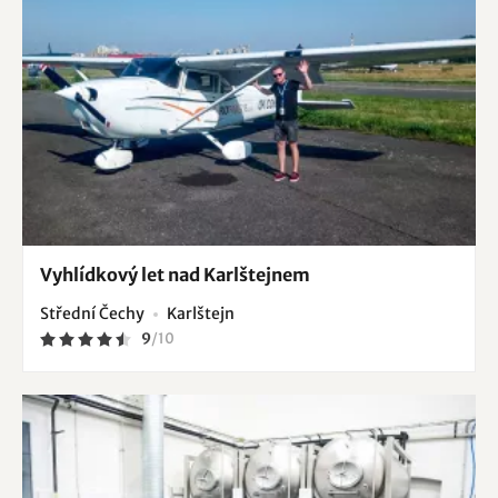
Vyhlídkový let nad Karlštejnem
Střední Čechy
Karlštejn
9
/
10