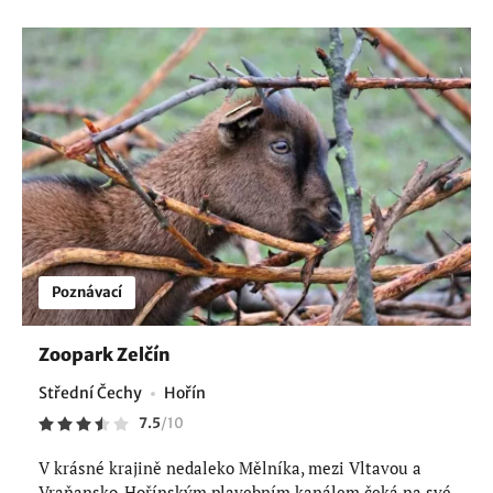
Poznávací
Zoopark Zelčín
Střední Čechy
Hořín
7.5
/
10
V krásné krajině nedaleko Mělníka, mezi Vltavou a
Vraňansko-Hořínským plavebním kanálem čeká na své