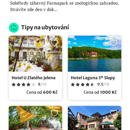
Soběhrdy zábavný Farmapark se zoologickou zahradou.
Strávíte zde den v dok...
Tipy na ubytování
Hotel U Zlatého jelena
Hotel Laguna 3* Slapy
8
/
10
9.5
/
10
Cena od
600 Kč
Cena od
1000 Kč