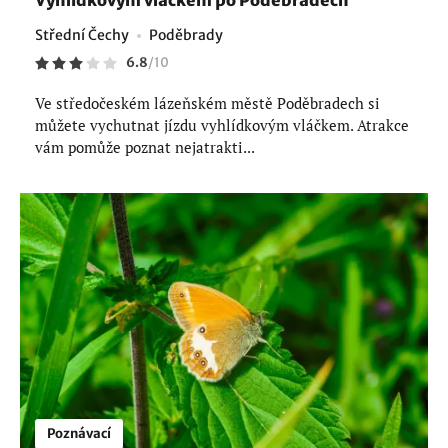
Vyhlídkovým vláčkem po Poděbradech
Střední Čechy
Poděbrady
6.8
/
10
Ve středočeském lázeňském městě Poděbradech si
můžete vychutnat jízdu vyhlídkovým vláčkem. Atrakce
vám pomůže poznat nejatrakti...
Poznávací