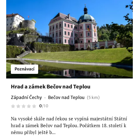
Poznávací
Hrad a zámek Bečov nad Teplou
Západní Čechy
Bečov nad Teplou
(5 km)
0
/
10
Na vysoké skále nad řekou se vypíná majestátní Státní
hrad a zámek Bečov nad Teplou. Počátkem 18. století k
němu přibyl ještě b...