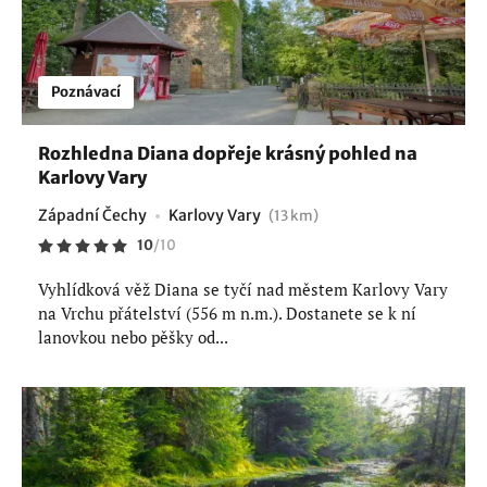
Poznávací
Rozhledna Diana dopřeje krásný pohled na
Karlovy Vary
Západní Čechy
Karlovy Vary
(13 km)
10
/
10
Vyhlídková věž Diana se tyčí nad městem Karlovy Vary
na Vrchu přátelství (556 m n.m.). Dostanete se k ní
lanovkou nebo pěšky od...