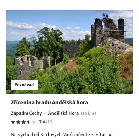
Poznávací
Zřícenina hradu Andělská hora
Západní Čechy
Andělská Hora
(16 km)
7.4
/
10
Na východ od Karlových Varů můžete zavítat na