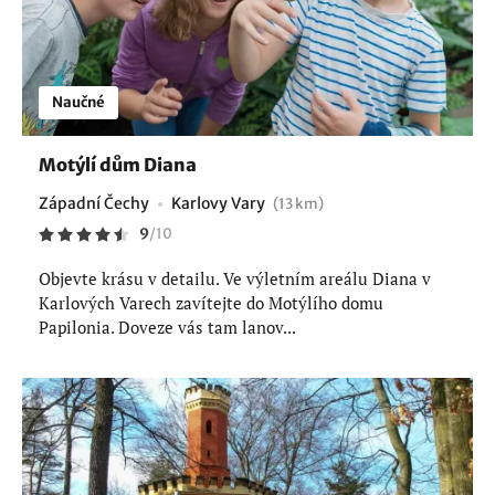
Naučné
Motýlí dům Diana
Západní Čechy
Karlovy Vary
(13 km)
9
/
10
Objevte krásu v detailu. Ve výletním areálu Diana v
Karlových Varech zavítejte do Motýlího domu
Papilonia. Doveze vás tam lanov...