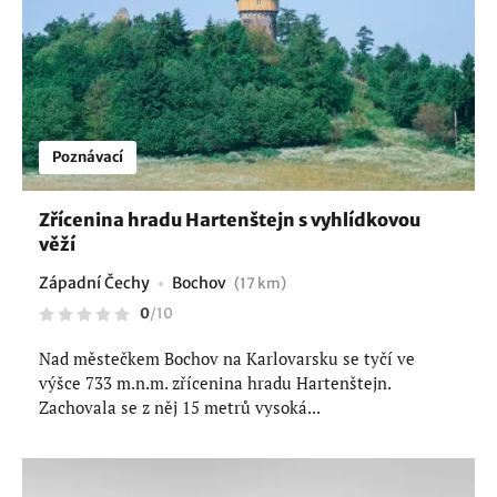
Poznávací
Zřícenina hradu Hartenštejn s vyhlídkovou
věží
Západní Čechy
Bochov
(17 km)
0
/
10
Nad městečkem Bochov na Karlovarsku se tyčí ve
výšce 733 m.n.m. zřícenina hradu Hartenštejn.
Zachovala se z něj 15 metrů vysoká...