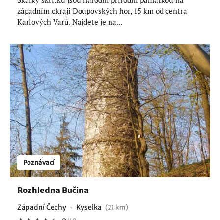
Skalky skřítků jsou národní přírodní památkou na
západním okraji Doupovských hor, 15 km od centra
Karlových Varů. Najdete je na...
Poznávací
Rozhledna Bučina
Západní Čechy
Kyselka
(21 km)