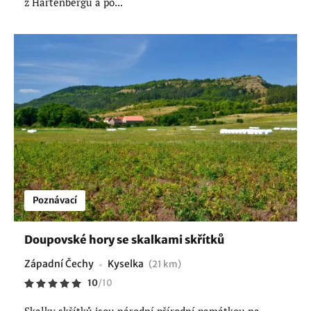
z Hartenbergu a po...
Poznávací
Doupovské hory se skalkami skřítků
Západní Čechy
Kyselka
(21 km)
10
/
10