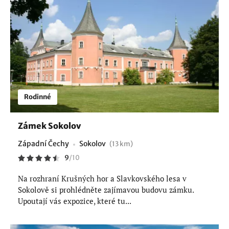
Rodinné
Zámek Sokolov
Západní Čechy
Sokolov
(13 km)
9
/
10
Na rozhraní Krušných hor a Slavkovského lesa v
Sokolově si prohlédněte zajímavou budovu zámku.
Upoutají vás expozice, které tu...