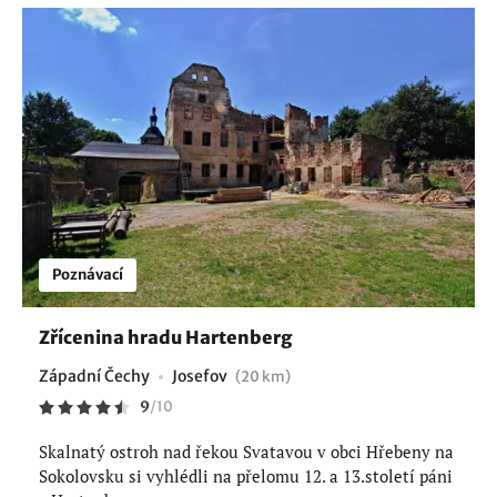
Poznávací
Zřícenina hradu Hartenberg
Západní Čechy
Josefov
(20 km)
9
/
10
Skalnatý ostroh nad řekou Svatavou v obci Hřebeny na
Sokolovsku si vyhlédli na přelomu 12. a 13.století páni