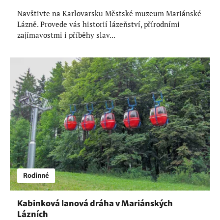
Navštivte na Karlovarsku Městské muzeum Mariánské
Lázně. Provede vás historií lázeňství, přírodními
zajímavostmi i příběhy slav...
Rodinné
Kabinková lanová dráha v Mariánských
Lázních