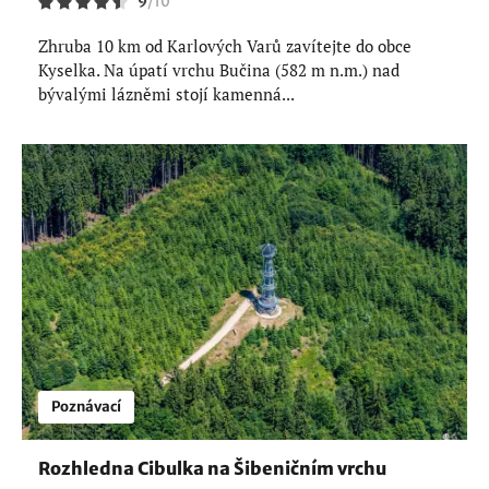
9
/
10
Zhruba 10 km od Karlových Varů zavítejte do obce
Kyselka. Na úpatí vrchu Bučina (582 m n.m.) nad
bývalými lázněmi stojí kamenná...
Poznávací
Rozhledna Cibulka na Šibeničním vrchu