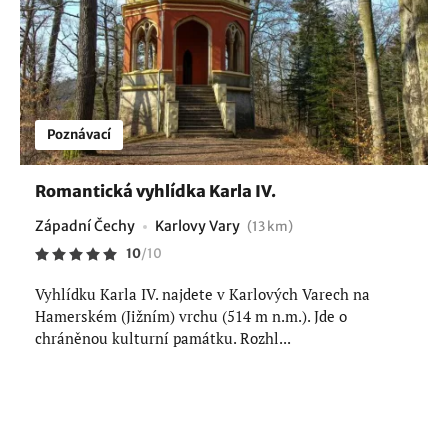
Poznávací
Romantická vyhlídka Karla IV.
Západní Čechy
Karlovy Vary
(13 km)
10
/
10
Vyhlídku Karla IV. najdete v Karlových Varech na
Hamerském (Jižním) vrchu (514 m n.m.). Jde o
chráněnou kulturní památku. Rozhl...