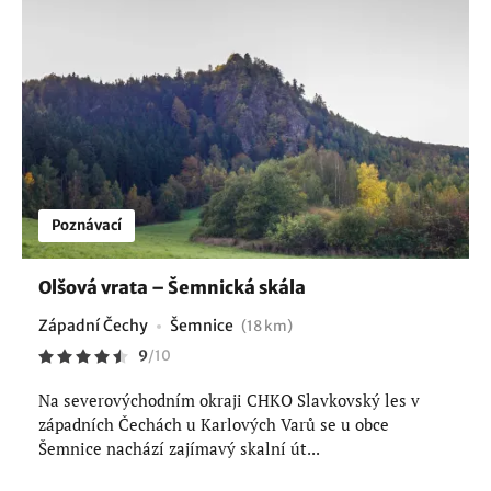
Poznávací
Olšová vrata – Šemnická skála
Západní Čechy
Šemnice
(18 km)
9
/
10
Na severovýchodním okraji CHKO Slavkovský les v
západních Čechách u Karlových Varů se u obce
Šemnice nachází zajímavý skalní út...