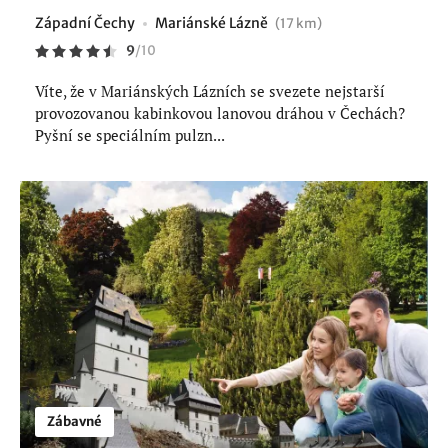
Západní Čechy
Mariánské Lázně
(17 km)
9
/
10
Víte, že v Mariánských Lázních se svezete nejstarší
provozovanou kabinkovou lanovou dráhou v Čechách?
Pyšní se speciálním pulzn...
Zábavné