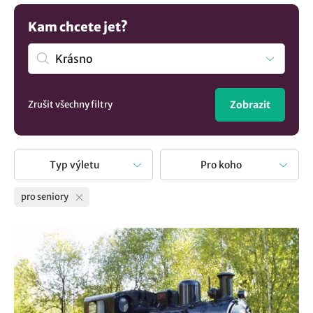
udržovat mentální i fyzickou aktivitu.
Kam chcete jet?
Zrušit všechny filtry
Zobrazit
Typ výletu
Pro koho
pro seniory