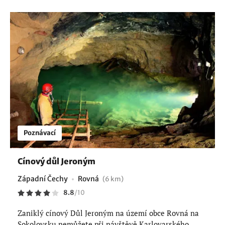
Poznávací
Cínový důl Jeroným
Západní Čechy
Rovná
(6 km)
8.8
/
10
Zaniklý cínový Důl Jeroným na území obce Rovná na
Sokolovsku nemůžete při návštěvě Karlovarského