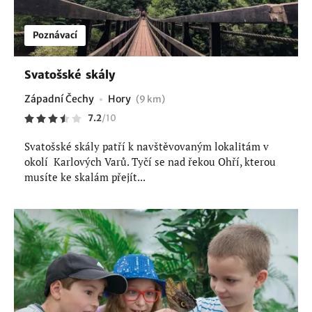
Poznávací
Svatošské skály
Západní Čechy
Hory
(9 km)
7.2
/
10
Svatošské skály patří k navštěvovaným lokalitám v
okolí Karlových Varů. Tyčí se nad řekou Ohří, kterou
musíte ke skalám přejít...