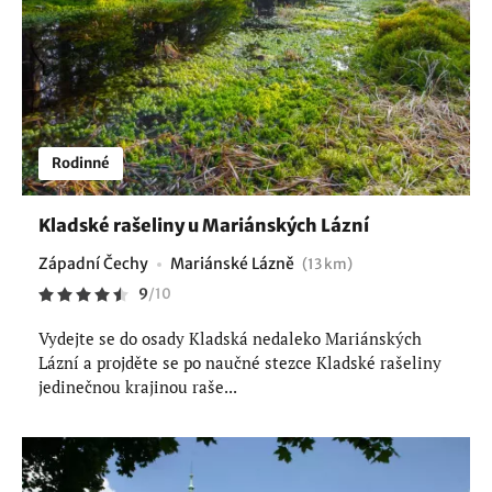
Rodinné
Kladské rašeliny u Mariánských Lázní
Západní Čechy
Mariánské Lázně
(13 km)
9
/
10
Vydejte se do osady Kladská nedaleko Mariánských
Lázní a projděte se po naučné stezce Kladské rašeliny
jedinečnou krajinou raše...