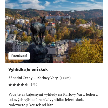
Poznávací
Vyhlídka Jelení skok
Západní Čechy
Karlovy Vary
(13 km)
9
/
10
Vydejte za báječnými výhledy na Karlovy Vary. Jeden z
takových výhledů nabízí vyhlídka Jelení skok.
Naleznete ji kousek od láze...