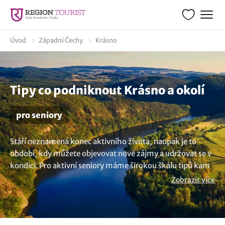
Úvod
Západní Čechy
Krásno
Tipy co podniknout Krásno a okolí
pro seniory
Stáří neznamená konec aktivního života, naopak je to
období, kdy můžete objevovat nové zájmy a udržovat se v
kondici. Pro aktivní seniory máme širokou škálu tipů kam
vyrazit na výlet a jak si užít den naplno. Prohlédněte si
Zobrazit více
námi vybrané možnosti vhodné pro seniory v lokalitě
Krásno. Jste-li v důchodové věku a chcete zůstat fyzicky
aktivní, cestování vám pomůže rozšiřovat vaše obzory a