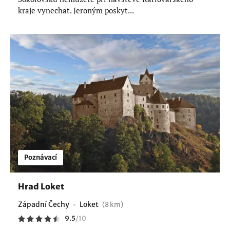
kraje vynechat. Jeroným poskyt...
Poznávací
Hrad Loket
Západní Čechy
Loket
(8 km)
9.5
/
10