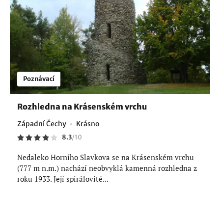
Poznávací
Rozhledna na Krásenském vrchu
Západní Čechy
Krásno
8.3
/
10
Nedaleko Horního Slavkova se na Krásenském vrchu
(777 m n.m.) nachází neobvyklá kamenná rozhledna z
roku 1933. Její spirálovité...