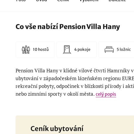
Co vše nabízí Pension Villa Hany
10 hostů
4 pokoje
5 ložnic
Pension Villa Hany v klidné vilové čtvrti Hamrníky 
ubytování v západočeském lázeňském regionu EURE
rekreační pobyty, odpočinek v blízkosti přírody i akt
nebo zimními sporty v okolí města.
celý popis
Ceník ubytování