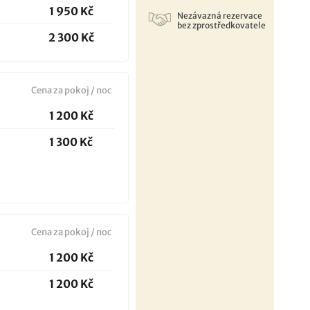
1 950 Kč
Nezávazná rezervace
bez zprostředkovatele
2 300 Kč
Cena za pokoj / noc
1 200 Kč
1 300 Kč
Cena za pokoj / noc
1 200 Kč
1 200 Kč