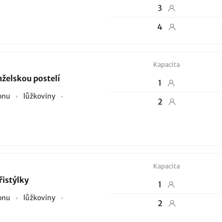
3
4
Kapacita
želskou postelí
1
ionu
lůžkoviny
2
Kapacita
řistýlky
1
ionu
lůžkoviny
2