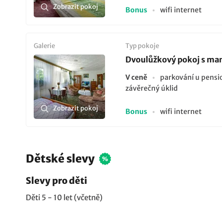
Zobrazit pokoj
Bonus
wifi internet
Galerie
Typ pokoje
Dvoulůžkový pokoj s man
V ceně
parkování u pens
závěrečný úklid
Zobrazit pokoj
Bonus
wifi internet
Dětské slevy
Slevy pro děti
Děti 5 - 10 let (včetně)