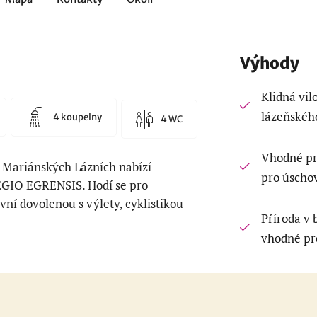
Výhody
Klidná vil
lázeňského
4 koupelny
4 WC
Vhodné pr
v Mariánských Lázních nabízí
pro úschov
GIO EGRENSIS. Hodí se pro
ivní dovolenou s výlety, cyklistikou
Příroda v 
vhodné pro