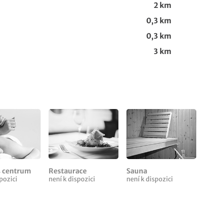
2 km
0,3 km
0,3 km
3 km
s centrum
Restaurace
Sauna
pozici
není k dispozici
není k dispozici