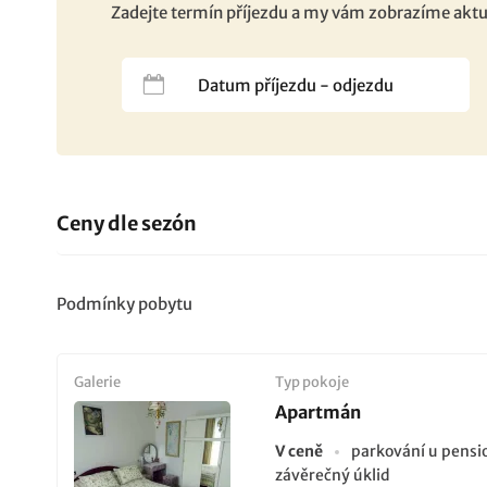
Zadejte termín příjezdu a my vám zobrazíme aktu
Ceny dle sezón
Podmínky pobytu
Galerie
Typ pokoje
Apartmán
V ceně
parkování u pens
závěrečný úklid