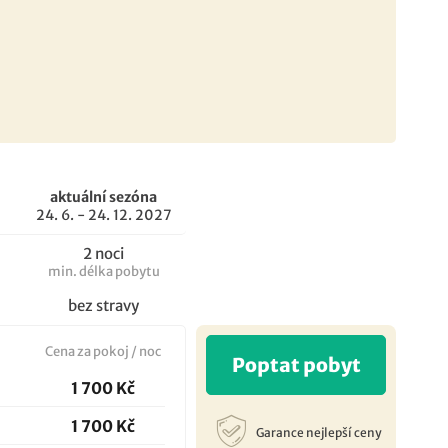
aktuální sezóna
24. 6. - 24. 12. 2027
2 noci
min. délka pobytu
bez stravy
Cena za pokoj / noc
Poptat pobyt
1 700 Kč
1 700 Kč
Garance nejlepší ceny