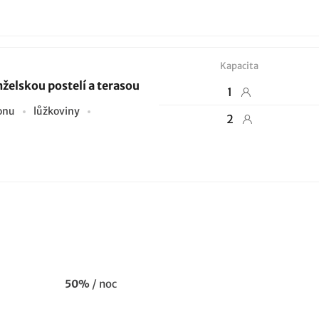
Kapacita
želskou postelí a terasou
1
ionu
lůžkoviny
2
50%
/ noc