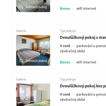
Zobrazit pokoj
Bonus
wifi internet
Galerie
Typ pokoje
Dvoulůžkový pokoj s man
V ceně
parkování u pens
závěrečný úklid
Zobrazit pokoj
Bonus
wifi internet
Galerie
Typ pokoje
Dvoulůžkový pokoj bez p
V ceně
parkování u pens
závěrečný úklid