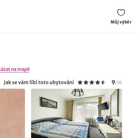
Můj výběr
kázat na mapě
9
Jak se vám líbí toto ubytování
/
10