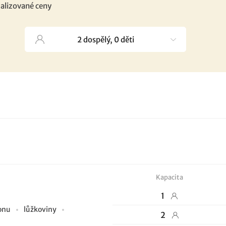
alizované ceny
Kapacita
1
ionu
lůžkoviny
2