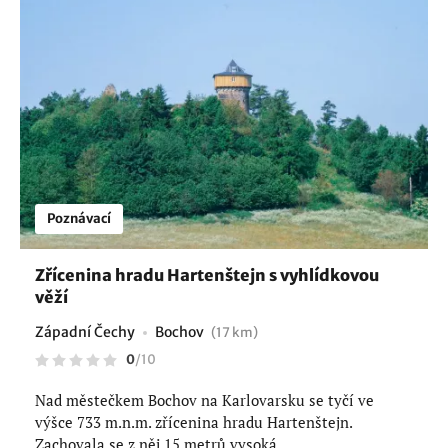
Poznávací
Zřícenina hradu Hartenštejn s vyhlídkovou
věží
Západní Čechy
Bochov
(17 km)
0
/
10
Nad městečkem Bochov na Karlovarsku se tyčí ve
výšce 733 m.n.m. zřícenina hradu Hartenštejn.
Zachovala se z něj 15 metrů vysoká...