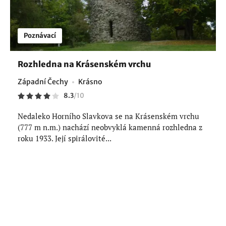
Poznávací
Rozhledna na Krásenském vrchu
Západní Čechy
Krásno
8.3
/
10
Nedaleko Horního Slavkova se na Krásenském vrchu
(777 m n.m.) nachází neobvyklá kamenná rozhledna z
roku 1933. Její spirálovité...