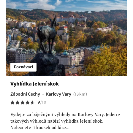
Poznávací
Vyhlídka Jelení skok
Západní Čechy
Karlovy Vary
(13 km)
9
/
10
Vydejte za báječnými výhledy na Karlovy Vary. Jeden z
takových výhledů nabízí vyhlídka Jelení skok.
Naleznete ji kousek od láze...