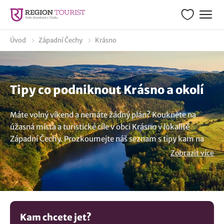
Úvod
Západní Čechy
Krásno
Tipy co podniknout Krásno a okolí
Máte volný víkend a nemáte žádný plán? Koukněte na
úžasná místa a turistické cíle v obci Krásno v lokalitě
Západní Čechy. Prozkoumejte náš seznam s tipy kam na
výlet, navštivte jedinečné výletní cíle, objevte nevšední tipy
Zobrazit více
co navštívit a prožijte nezapomenutelný víkend. Napsali
jsme pro vás mnoho výletů s inspirací co vidět a nápadů
kudy z nudy. Prostudujte si našeho průvodce s tipy co dělat
ve volném dni v lokalitě Krásno a nudit se nebudete. Z
databáze tipů na kouzelná místa a kam na výlet jsme pro
Kam chcete jet?
vás náhodně vybrali:
Hornické muzeum Krásno
,