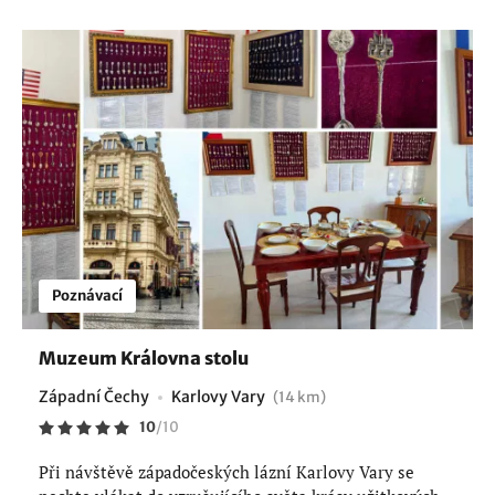
Poznávací
Muzeum Královna stolu
Západní Čechy
Karlovy Vary
(14 km)
10
/
10
Při návštěvě západočeských lázní Karlovy Vary se