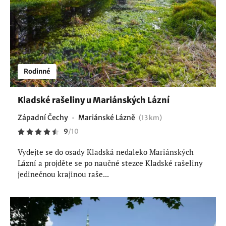
Rodinné
Kladské rašeliny u Mariánských Lázní
Západní Čechy
Mariánské Lázně
(13 km)
9
/
10
Vydejte se do osady Kladská nedaleko Mariánských
Lázní a projděte se po naučné stezce Kladské rašeliny
jedinečnou krajinou raše...