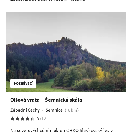
Poznávací
Olšová vrata – Šemnická skála
Západní Čechy
Šemnice
(18 km)
9
/
10
Na severovýchodním okraji CHKO Slavkovský les v