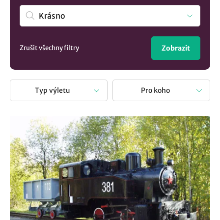
Rozhledna na Krásenském vrchu
. Nebo je snazší
procestovat celý Karlovarský kraj. Není nad to si odpočinek
spojit s výletem a poznat nová místa.
Zrušit všechny filtry
Zobrazit
Typ výletu
Pro koho