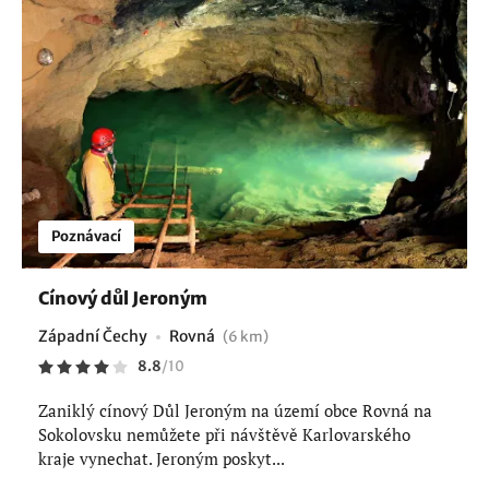
Poznávací
Cínový důl Jeroným
Západní Čechy
Rovná
(6 km)
8.8
/
10
Zaniklý cínový Důl Jeroným na území obce Rovná na
Sokolovsku nemůžete při návštěvě Karlovarského
kraje vynechat. Jeroným poskyt...