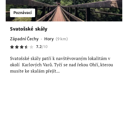
Poznávací
Svatošské skály
Západní Čechy
Hory
(9 km)
7.2
/
10
Svatošské skály patří k navštěvovaným lokalitám v
okolí Karlových Varů. Tyčí se nad řekou Ohří, kterou
musíte ke skalám přejít...