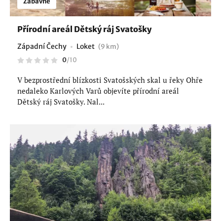
Zábavné
Přírodní areál Dětský ráj Svatošky
Západní Čechy
Loket
(9 km)
0
/
10
V bezprostřední blízkosti Svatošských skal u řeky Ohře
nedaleko Karlových Varů objevíte přírodní areál
Dětský ráj Svatošky. Nal...