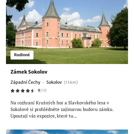
Rodinné
Zámek Sokolov
Západní Čechy
Sokolov
(13 km)
9
/
10
Na rozhraní Krušných hor a Slavkovského lesa v
Sokolově si prohlédněte zajímavou budovu zámku.
Upoutají vás expozice, které tu...