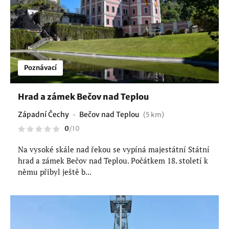
Poznávací
Hrad a zámek Bečov nad Teplou
Západní Čechy
Bečov nad Teplou
(5 km)
0
/
10
Na vysoké skále nad řekou se vypíná majestátní Státní
hrad a zámek Bečov nad Teplou. Počátkem 18. století k
němu přibyl ještě b...