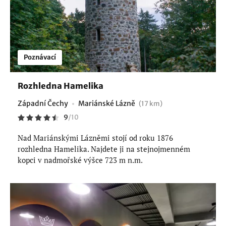
Poznávací
Rozhledna Hamelika
Západní Čechy
Mariánské Lázně
(17 km)
9
/
10
Nad Mariánskými Lázněmi stojí od roku 1876
rozhledna Hamelika. Najdete ji na stejnojmenném
kopci v nadmořské výšce 723 m n.m.