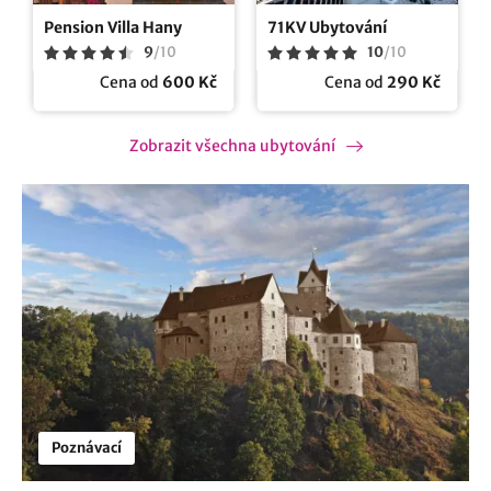
Pension Villa Hany
71KV Ubytování
9
/
10
10
/
10
Cena od
600 Kč
Cena od
290 Kč
Zobrazit všechna ubytování
Poznávací