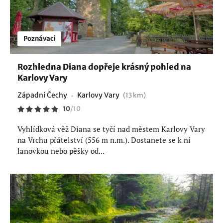
Poznávací
Rozhledna Diana dopřeje krásný pohled na
Karlovy Vary
Západní Čechy
Karlovy Vary
(13 km)
10
/
10
Vyhlídková věž Diana se tyčí nad městem Karlovy Vary
na Vrchu přátelství (556 m n.m.). Dostanete se k ní
lanovkou nebo pěšky od...