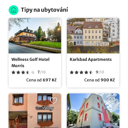
Tipy na ubytování
Wellness Golf Hotel
Karlsbad Apartments
Morris
7
/
10
9
/
10
Cena od
697 Kč
Cena od
900 Kč