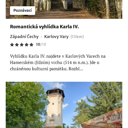
Poznávací
Romantická vyhlídka Karla IV.
Západní Čechy
Karlovy Vary
(13 km)
10
/
10
Vyhlídku Karla IV. najdete v Karlových Varech na
Hamerském (Jižním) vrchu (514 m n.m.). Jde o
chráněnou kulturní památku. Rozhl...