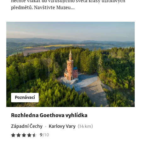
nechte vlákat do vzrušujícího světa krásy užitkových
předmětů. Navštivte Muzeu...
Poznávací
Rozhledna Goethova vyhlídka
Západní Čechy
Karlovy Vary
(14 km)
9
/
10