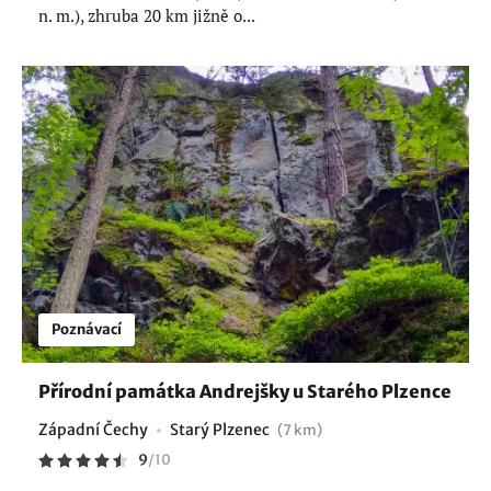
n. m.), zhruba 20 km jižně o...
Poznávací
Přírodní památka Andrejšky u Starého Plzence
Západní Čechy
Starý Plzenec
(7 km)
9
/
10