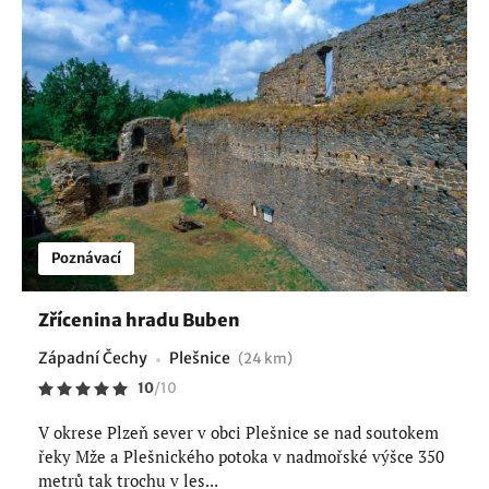
Poznávací
Zřícenina hradu Buben
Západní Čechy
Plešnice
(24 km)
10
/
10
V okrese Plzeň sever v obci Plešnice se nad soutokem
řeky Mže a Plešnického potoka v nadmořské výšce 350
metrů tak trochu v les...