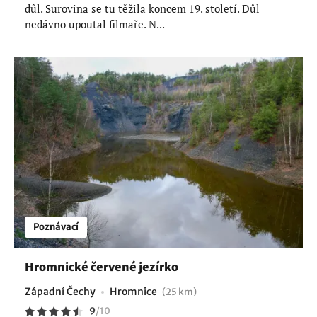
důl. Surovina se tu těžila koncem 19. století. Důl
nedávno upoutal filmaře. N...
Poznávací
Hromnické červené jezírko
Západní Čechy
Hromnice
(25 km)
9
/
10