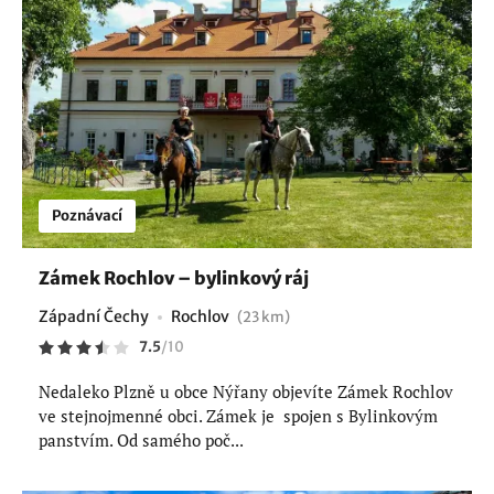
Poznávací
Zámek Rochlov – bylinkový ráj
Západní Čechy
Rochlov
(23 km)
7.5
/
10
Nedaleko Plzně u obce Nýřany objevíte Zámek Rochlov
ve stejnojmenné obci. Zámek je spojen s Bylinkovým
panstvím. Od samého poč...