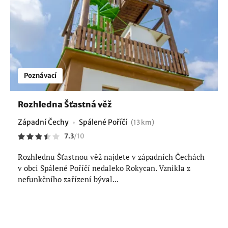
Poznávací
Rozhledna Šťastná věž
Západní Čechy
Spálené Poříčí
(13 km)
7.3
/
10
Rozhlednu Šťastnou věž najdete v západních Čechách
v obci Spálené Poříčí nedaleko Rokycan. Vznikla z
nefunkčního zařízení býval...