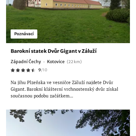
Poznávací
Barokní statek Dvůr Gigant v Záluží
Západní Čechy
Kotovice
(22 km)
9
/
10
Na jihu Plzeňska ve vesničce Záluží najdete Dvůr
Gigant. Barokní klášterní vrchnostenský dvůr získal
současnou podobu začátkem...