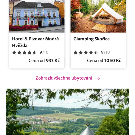
Hotel & Pivovar Modrá
Glamping Skořice
Hvěžda
9
/
10
9
/
10
Cena od
933 Kč
Cena od
1050 Kč
Zobrazit všechna ubytování