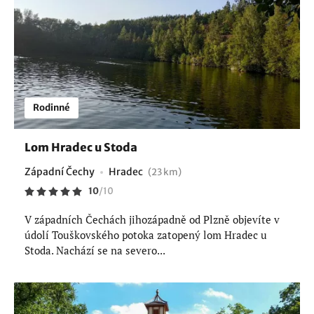
Rodinné
Lom Hradec u Stoda
Západní Čechy
Hradec
(23 km)
10
/
10
V západních Čechách jihozápadně od Plzně objevíte v
údolí Touškovského potoka zatopený lom Hradec u
Stoda. Nachází se na severo...