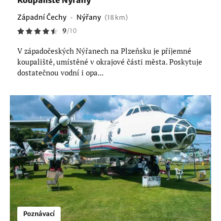
Koupaliště Nýřany
Západní Čechy
Nýřany
(18 km)
9
/
10
V západočeských Nýřanech na Plzeňsku je příjemné
koupaliště, umístěné v okrajové části města. Poskytuje
dostatečnou vodní i opa...
Poznávací