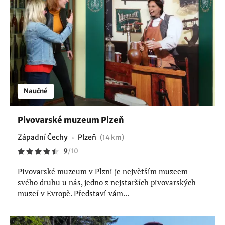
Naučné
Pivovarské muzeum Plzeň
Západní Čechy
Plzeň
(14 km)
9
/
10
Pivovarské muzeum v Plzni je největším muzeem
svého druhu u nás, jedno z nejstarších pivovarských
muzeí v Evropě. Představí vám...