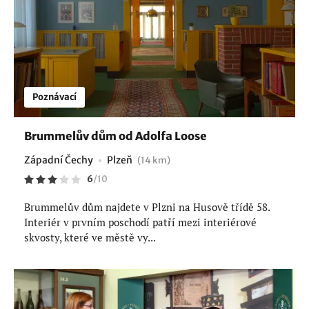
Poznávací
Brummelův dům od Adolfa Loose
Západní Čechy
Plzeň
(14 km)
6
/
10
Brummelův dům najdete v Plzni na Husově třídě 58.
Interiér v prvním poschodí patří mezi interiérové
skvosty, které ve městě vy...