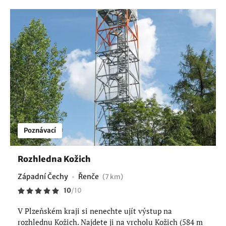
Poznávací
Rozhledna Kožich
Západní Čechy
Řenče
(7 km)
10
/
10
V Plzeňském kraji si nenechte ujít výstup na
rozhlednu Kožich. Najdete ji na vrcholu Kožich (584 m