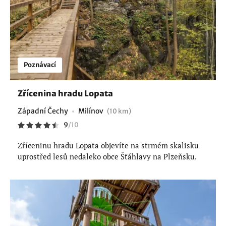
Poznávací
Zřícenina hradu Lopata
Západní Čechy
Milínov
(10 km)
9
/
10
Zříceninu hradu Lopata objevíte na strmém skalisku
uprostřed lesů nedaleko obce Šťáhlavy na Plzeňsku.