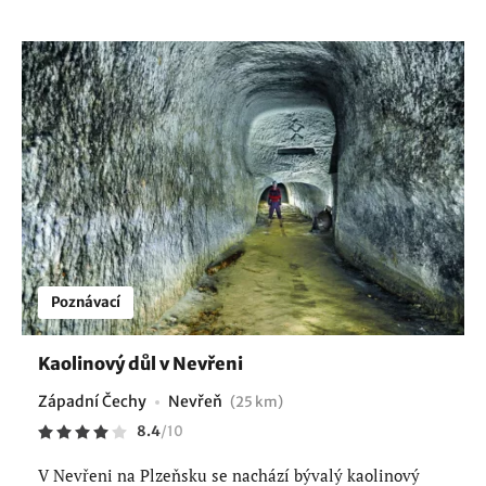
Poznávací
Kaolinový důl v Nevřeni
Západní Čechy
Nevřeň
(25 km)
8.4
/
10
V Nevřeni na Plzeňsku se nachází bývalý kaolinový