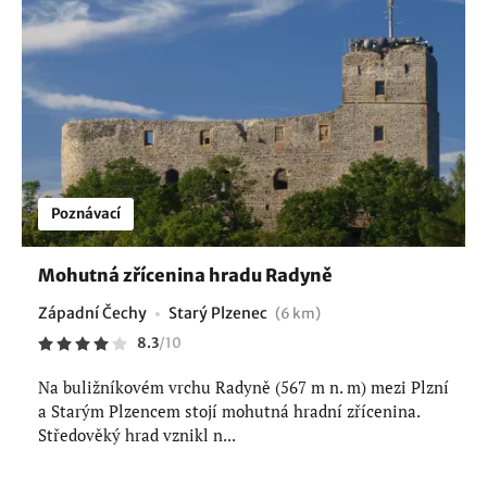
Poznávací
Mohutná zřícenina hradu Radyně
Západní Čechy
Starý Plzenec
(6 km)
8.3
/
10
Na buližníkovém vrchu Radyně (567 m n. m) mezi Plzní
a Starým Plzencem stojí mohutná hradní zřícenina.
Středověký hrad vznikl n...