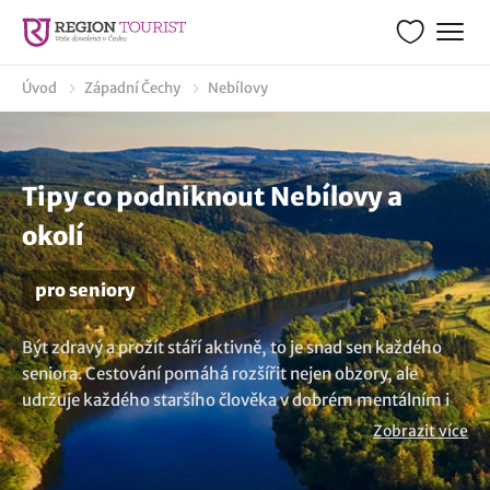
Úvod
Západní Čechy
Nebílovy
Tipy co podniknout Nebílovy a
okolí
pro seniory
Být zdravý a prožít stáří aktivně, to je snad sen každého
seniora. Cestování pomáhá rozšířit nejen obzory, ale
udržuje každého staršího člověka v dobrém mentálním i
fyzickém stavu. A právě pro všechny aktivní důchodce a
Zobrazit více
seniory, kteří chtějí prožít každý den aktivně jsme
připravili zajímavé tipy na výlety v obci Nebílovy. Mrkněte