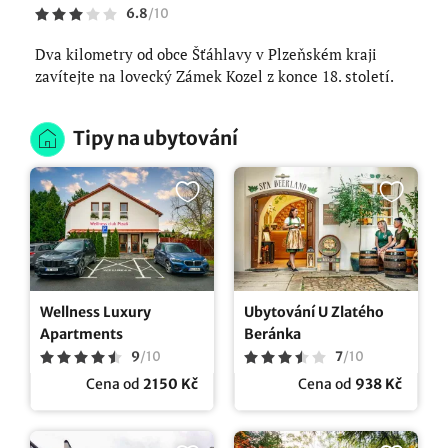
6.8
/
10
Dva kilometry od obce Šťáhlavy v Plzeňském kraji
zavítejte na lovecký Zámek Kozel z konce 18. století.
Tipy na ubytování
Wellness Luxury
Ubytování U Zlatého
Apartments
Beránka
9
/
10
7
/
10
Cena od
2150 Kč
Cena od
938 Kč