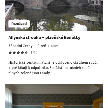
Poznávací
Mlýnská strouha – plzeňské Benátky
Západní Čechy
Plzeň
(14 km)
9
/
10
Historické centrum Plzně je obklopeno okruhem sadů,
které lákají k odpočinku. Součástí okružních sadů
plných zeleně jsou i Sady...