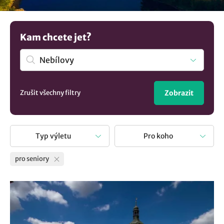
se na naše inspirativní náměty pro lidi v důchodovém věku
a těšte se na nové zážitky.
Kam chcete jet?
Zrušit všechny filtry
Zobrazit
Typ výletu
Pro koho
pro seniory