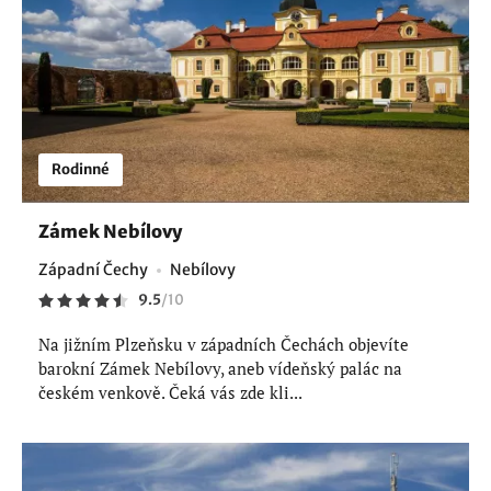
Rodinné
Zámek Nebílovy
Západní Čechy
Nebílovy
9.5
/
10
Na jižním Plzeňsku v západních Čechách objevíte
barokní Zámek Nebílovy, aneb vídeňský palác na
českém venkově. Čeká vás zde kli...