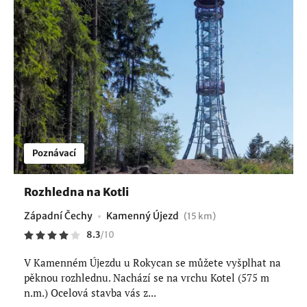
Poznávací
Rozhledna na Kotli
Západní Čechy
Kamenný Újezd
(15 km)
8.3
/
10
V Kamenném Újezdu u Rokycan se můžete vyšplhat na
pěknou rozhlednu. Nachází se na vrchu Kotel (575 m
n.m.) Ocelová stavba vás z...