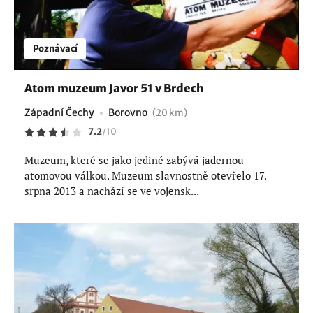
Poznávací
Atom muzeum Javor 51 v Brdech
Západní Čechy
Borovno
(20 km)
7.2
/
10
Muzeum, které se jako jediné zabývá jadernou
atomovou válkou. Muzeum slavnostně otevřelo 17.
srpna 2013 a nachází se ve vojensk...