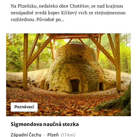
Na Plzeňsku, nedaleko obce Chotěšov, se nad krajinou
nenápadně zvedá kopec Křížový vrch se stejnojmennou
rozhlednou. Původně po...
Poznávací
Sigmondova naučná stezka
Západní Čechy
Plzeň
(17 km)