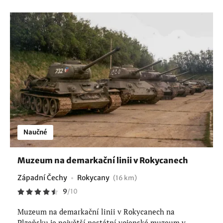
Naučné
Muzeum na demarkační linii v Rokycanech
Západní Čechy
Rokycany
(16 km)
9
/
10
Muzeum na demarkační linii v Rokycanech na
Plzeňsku je největší nestátní vojenské muzeum v