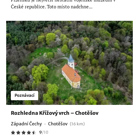
České republice. Toto místo nadchne...
Poznávací
Rozhledna Křížový vrch – Chotěšov
Západní Čechy
Chotěšov
(16 km)
9
/
10