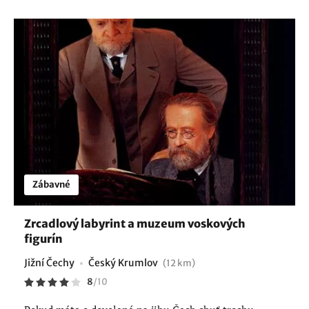
Zábavné
Zrcadlový labyrint a muzeum voskových
figurín
Jižní Čechy
Český Krumlov
(12 km)
8
/
10