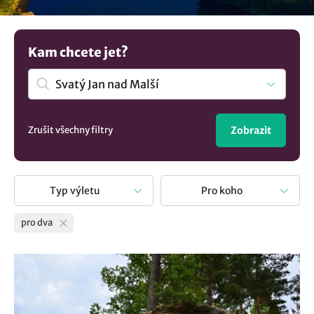
doporučeními.
Kam chcete jet?
Zrušit všechny filtry
Zobrazit
Typ výletu
Pro koho
pro dva