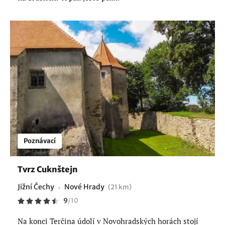
Poznávací
Tvrz Cuknštejn
Jižní Čechy
Nové Hrady
(21 km)
9
/
10
Na konci Terčina údolí v Novohradských horách stojí