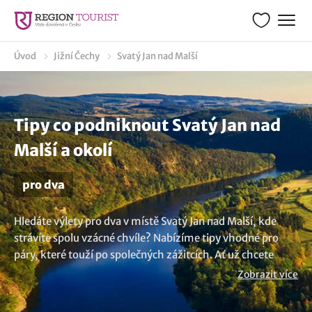
Úvod
Jižní Čechy
Svatý Jan nad Malší
Tipy co podniknout Svatý Jan nad
Malší a okolí
pro dva
Hledáte výlety pro dva v místě Svatý Jan nad Malší, kde
strávíte spolu vzácné chvíle? Nabízíme tipy vhodné pro
páry, které touží po společných zážitcích. Ať už chcete
objevit nová místa nebo si užít klidné chvíle ve dvou, naše
Zobrazit více
rady vám ukážou, co dělat a kam se vydat. Plánujte
romantické a nezapomenutelné okamžiky s našimi