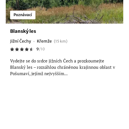
Poznávací
Blanský les
Jižní Čechy
Křemže
(15 km)
9
/
10
Vydejte se do srdce jižních Čech a prozkoumejte
Blanský les – rozsáhlou chráněnou krajinnou oblast v
Pošumaví, jejímž nejvyšším...