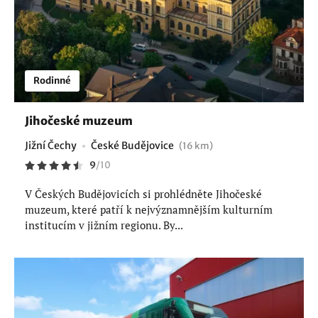
Rodinné
Jihočeské muzeum
Jižní Čechy
České Budějovice
(16 km)
9
/
10
V Českých Budějovicích si prohlédněte Jihočeské
muzeum, které patří k nejvýznamnějším kulturním
institucím v jižním regionu. By...