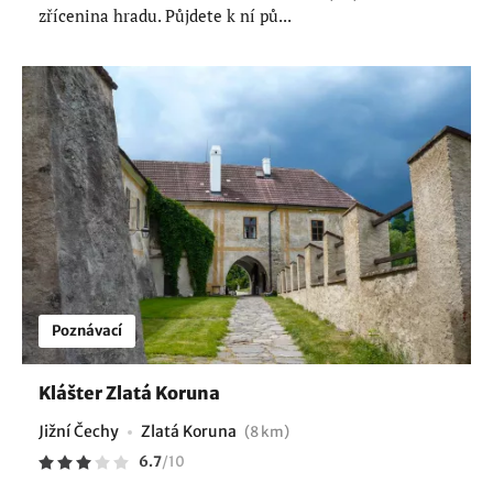
zřícenina hradu. Půjdete k ní pů...
Poznávací
Klášter Zlatá Koruna
Jižní Čechy
Zlatá Koruna
(8 km)
6.7
/
10