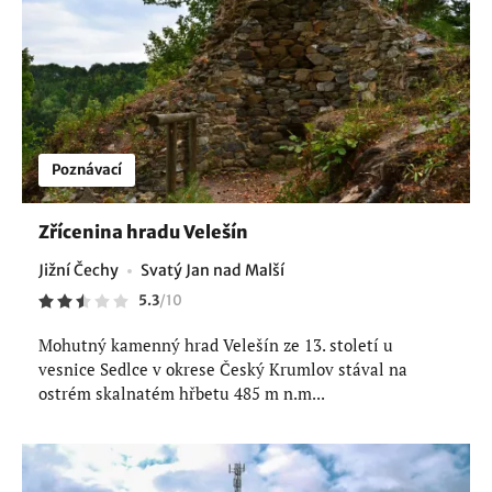
Poznávací
Zřícenina hradu Velešín
Jižní Čechy
Svatý Jan nad Malší
5.3
/
10
Mohutný kamenný hrad Velešín ze 13. století u
vesnice Sedlce v okrese Český Krumlov stával na
ostrém skalnatém hřbetu 485 m n.m...