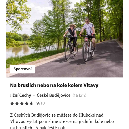
Sportovní
Na bruslích nebo na kole kolem Vltavy
Jižní Čechy
České Budějovice
(16 km)
9
/
10
Z Českých Budějovic se můžete do Hluboké nad
Vltavou vydat po in-line stezce na jízdním kole nebo
na bruslích. A pak ještě pok...