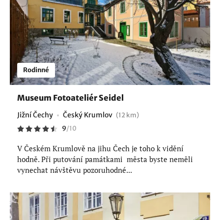
Rodinné
Museum Fotoateliér Seidel
Jižní Čechy
Český Krumlov
(12 km)
9
/
10
V Českém Krumlově na jihu Čech je toho k vidění
hodně. Při putování památkami města byste neměli
vynechat návštěvu pozoruhodné...