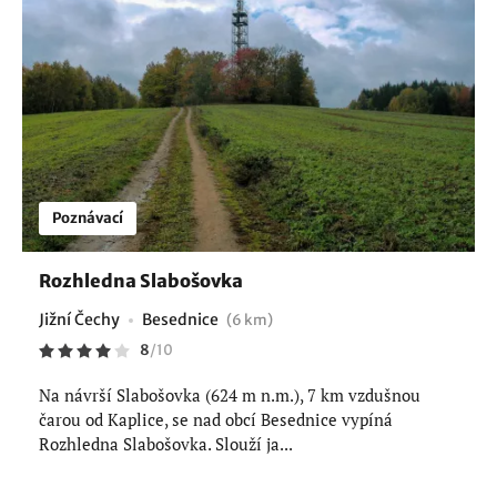
Poznávací
Rozhledna Slabošovka
Jižní Čechy
Besednice
(6 km)
8
/
10
Na návrší Slabošovka (624 m n.m.), 7 km vzdušnou
čarou od Kaplice, se nad obcí Besednice vypíná
Rozhledna Slabošovka. Slouží ja...