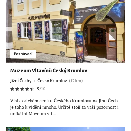
Poznávací
Muzeum Vltavínů Český Krumlov
Jižní Čechy
Český Krumlov
(12 km)
9
/
10
V historickém centru Českého Krumlova na jihu Čech
je toho k vidění mnoho. Určitě stojí za vaši pozornost i
unikátní Muzeum vlt...