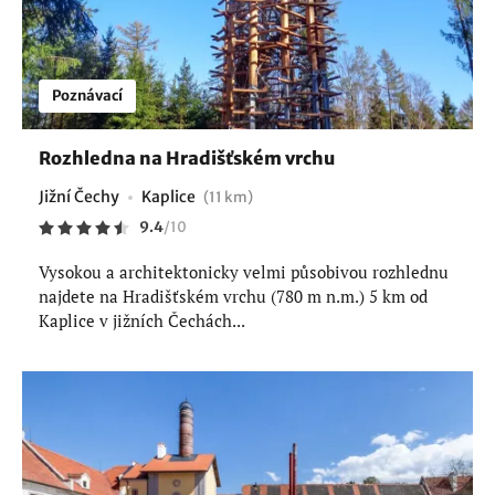
Poznávací
Rozhledna na Hradišťském vrchu
Jižní Čechy
Kaplice
(11 km)
9.4
/
10
Vysokou a architektonicky velmi působivou rozhlednu
najdete na Hradišťském vrchu (780 m n.m.) 5 km od
Kaplice v jižních Čechách...