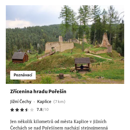
Poznávací
Zřícenina hradu Pořešín
Jižní Čechy
Kaplice
(7 km)
7.8
/
10
Jen několik kilometrů od města Kaplice v jižních
Čechách se nad Pořešínem nachází stejnojmenná