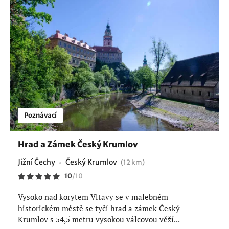
Poznávací
Hrad a Zámek Český Krumlov
Jižní Čechy
Český Krumlov
(12 km)
10
/
10
Vysoko nad korytem Vltavy se v malebném
historickém městě se tyčí hrad a zámek Český
Krumlov s 54,5 metru vysokou válcovou věží...