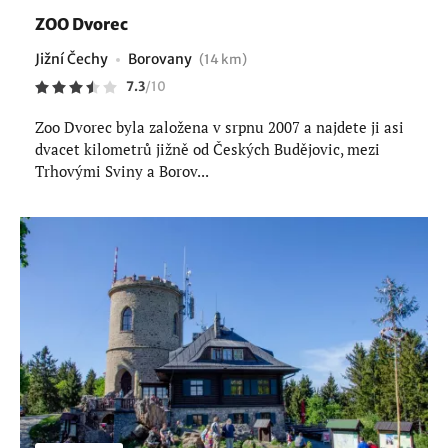
ZOO Dvorec
Jižní Čechy
Borovany
(14 km)
7.3
/
10
Zoo Dvorec byla založena v srpnu 2007 a najdete ji asi
dvacet kilometrů jižně od Českých Budějovic, mezi
Trhovými Sviny a Borov...