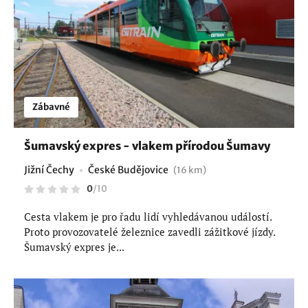
Zábavné
Šumavský expres - vlakem přírodou Šumavy
Jižní Čechy
České Budějovice
(16 km)
0
/
10
Cesta vlakem je pro řadu lidí vyhledávanou událostí.
Proto provozovatelé železnice zavedli zážitkové jízdy.
Šumavský expres je...