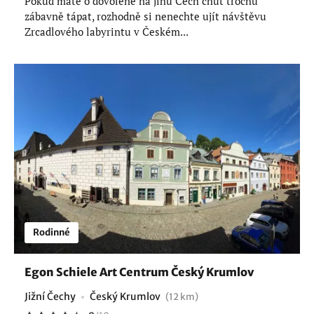
Pokud máte o dovolené na jihu Čech chuť trochu
zábavně tápat, rozhodně si nenechte ujít návštěvu
Zrcadlového labyrintu v Českém...
Rodinné
Egon Schiele Art Centrum Český Krumlov
Jižní Čechy
Český Krumlov
(12 km)