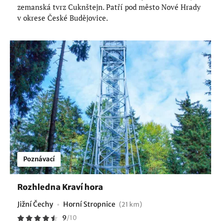
zemanská tvrz Cuknštejn. Patří pod město Nové Hrady
v okrese České Budějovice.
Poznávací
Rozhledna Kraví hora
Jižní Čechy
Horní Stropnice
(21 km)
9
/
10