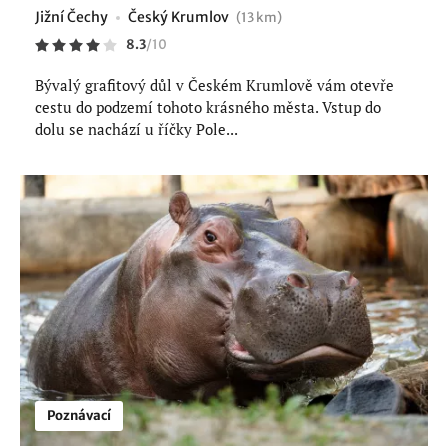
Jižní Čechy
Český Krumlov
(13 km)
8.3
/
10
Bývalý grafitový důl v Českém Krumlově vám otevře
cestu do podzemí tohoto krásného města. Vstup do
dolu se nachází u říčky Pole...
Poznávací