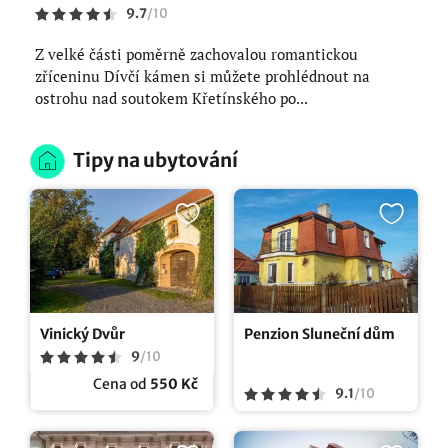
9.7
/
10
Z velké části poměrně zachovalou romantickou
zříceninu Dívčí kámen si můžete prohlédnout na
ostrohu nad soutokem Křetínského po...
Tipy na ubytování
Vinický Dvůr
Penzion Sluneční dům
9
/
10
Cena od
550 Kč
9.1
/
10