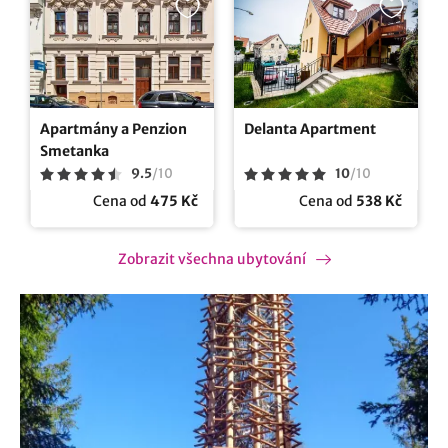
Apartmány a Penzion
Delanta Apartment
Smetanka
9.5
/
10
10
/
10
Cena od
475 Kč
Cena od
538 Kč
Zobrazit všechna ubytování