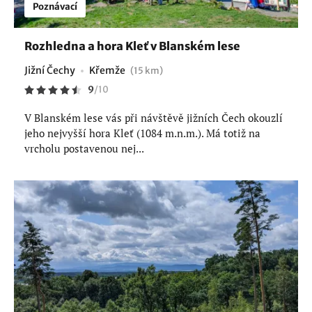
Poznávací
Rozhledna a hora Kleť v Blanském lese
Jižní Čechy
Křemže
(15 km)
9
/
10
V Blanském lese vás při návštěvě jižních Čech okouzlí
jeho nejvyšší hora Kleť (1084 m.n.m.). Má totiž na
vrcholu postavenou nej...