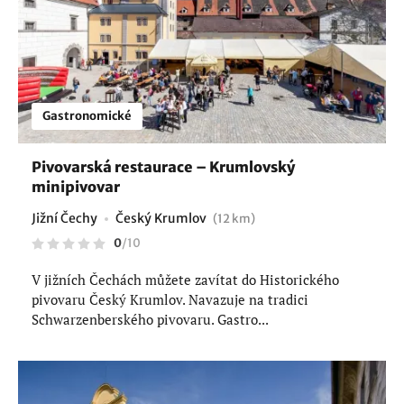
Gastronomické
Pivovarská restaurace – Krumlovský
minipivovar
Jižní Čechy
Český Krumlov
(12 km)
0
/
10
V jižních Čechách můžete zavítat do Historického
pivovaru Český Krumlov. Navazuje na tradici
Schwarzenberského pivovaru. Gastro...