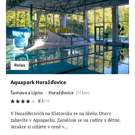
Relax
Aquapark Horažďovice
Šumava a Lipno
Horažďovice
(11 km)
8.1
/
10
V Horažďovicích na Klatovsku se na břehu Otavy
zabavíte v Aquaparku. Zaměřuje se na rodiny s dětmi.
Atrakce si užijete v ceně v...