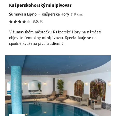
Kašperskohorský minipivovar
Šumava a Lipno
Kašperské Hory
(19 km)
8.5
/
10
V šumavském městečku Kašperské Hory na náměstí
objevíte řemeslný minipivovar. Specializuje se na
spodně kvašená piva tradiční č...