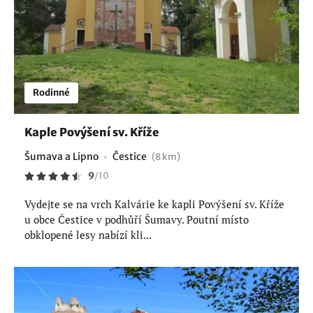
Rodinné
Kaple Povýšení sv. Kříže
Šumava a Lipno
Čestice
(8 km)
9
/
10
Vydejte se na vrch Kalvárie ke kapli Povýšení sv. Kříže
u obce Čestice v podhůří Šumavy. Poutní místo
obklopené lesy nabízí kli...