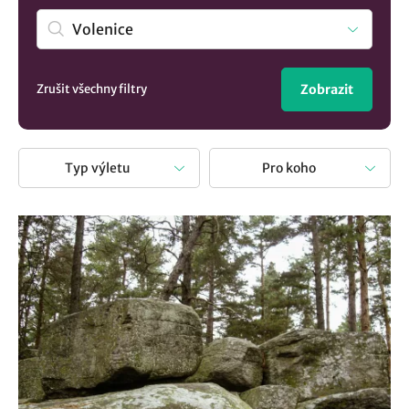
spadá územně pod Jihočeský kraj? A proč vlastně vyrazit
na výlet? Je to pohodová aktivita u které si odpočinete,
strávíte čas s rodinou či přáteli a přitom navštívíte krásná
místa.
Zrušit všechny filtry
Zobrazit
Typ výletu
Pro koho