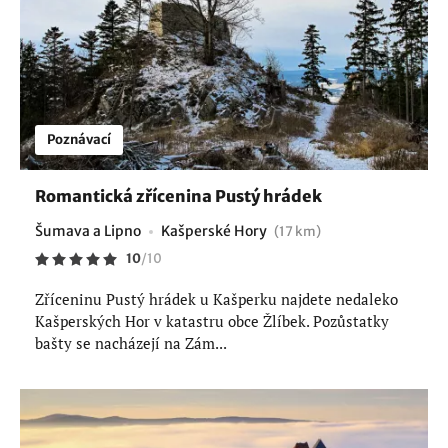
Poznávací
Romantická zřícenina Pustý hrádek
Šumava a Lipno
Kašperské Hory
(17 km)
10
/
10
Zříceninu Pustý hrádek u Kašperku najdete nedaleko
Kašperských Hor v katastru obce Žlíbek. Pozůstatky
bašty se nacházejí na Zám...