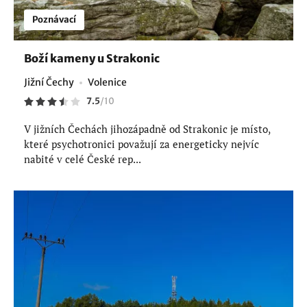
Poznávací
Boží kameny u Strakonic
Jižní Čechy
Volenice
7.5
/
10
V jižních Čechách jihozápadně od Strakonic je místo,
které psychotronici považují za energeticky nejvíc
nabité v celé České rep...