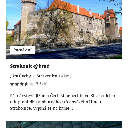
Poznávací
Strakonický hrad
Jižní Čechy
Strakonice
(9 km)
7.5
/
10
Při návštěvě jižních Čech si nenechte ve Strakonicích
ujít prohlídku mohutného středověkého Hradu
Strakonice. Vypíná se na kame...