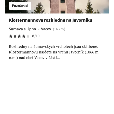
Poznávací
Klostermannova rozhledna na Javorníku
Šumava a Lipno
Vacov
(14 km)
8
/
10
Rozhledny na šumavských vrcholech jsou oblíbené.
Klostermannovu najdete na vrchu Javorník (1066 m
n.m.) nad obcí Vacov v části...