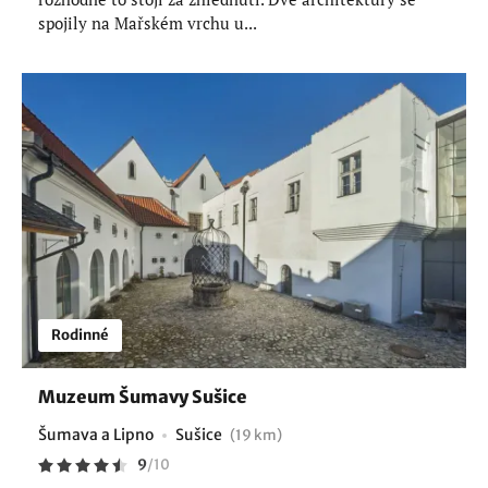
spojily na Mařském vrchu u...
Rodinné
Muzeum Šumavy Sušice
Šumava a Lipno
Sušice
(19 km)
9
/
10