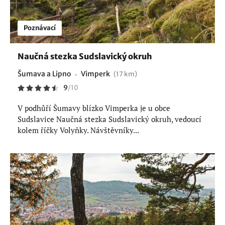
Poznávací
Naučná stezka Sudslavický okruh
Šumava a Lipno
Vimperk
(17 km)
9
/
10
V podhůří Šumavy blízko Vimperka je u obce
Sudslavice Naučná stezka Sudslavický okruh, vedoucí
kolem říčky Volyňky. Návštěvníky...