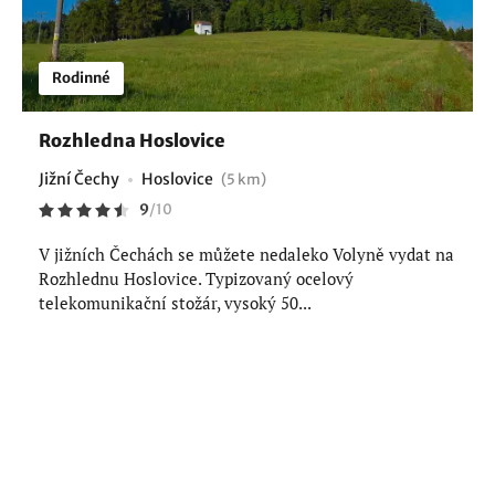
Rodinné
Rozhledna Hoslovice
Jižní Čechy
Hoslovice
(5 km)
9
/
10
V jižních Čechách se můžete nedaleko Volyně vydat na
Rozhlednu Hoslovice. Typizovaný ocelový
telekomunikační stožár, vysoký 50...