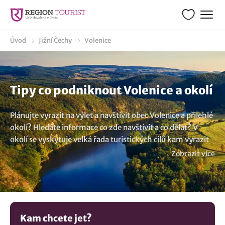
Úvod
Jižní Čechy
Volenice
Tipy co podniknout Volenice a okolí
Plánujte vyrazit na výlet a navštívít obec Volenice a přilehlé
okolí? Hledáte informace co zde navštívit a co dělat? V
okolí se vyskytuje velká řada turistických cílů kam vyrazit
na výlet a co zde vidět. Destinace Volenice leží v malebné
Zobrazit více
turistické lokalitě Jižní Čechy, která jistě stojí za návštěvu.
Zpracovali jsme pro turisty průvodce s přehledem aktivit,
výletních cílů a tipy kudy z nudy. Zajímá Vás co v této
lokalitě a blízkém okolí uvidíte, kam se vydat na výlet a na
prohlídku? Z našich tipů kam na výlet namátkou
Kam chcete jet?
představujeme:
Boží kameny u Strakonic
. A víte, že obec