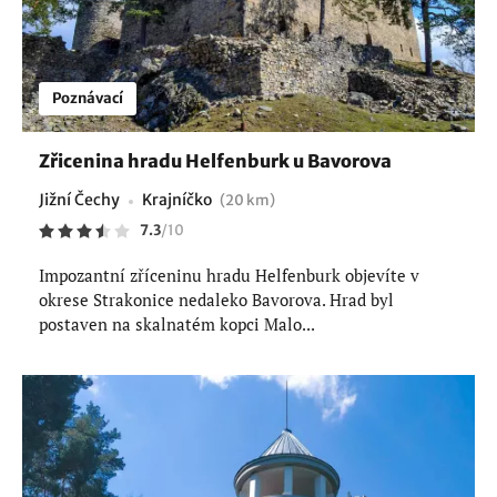
Poznávací
Zřicenina hradu Helfenburk u Bavorova
Jižní Čechy
Krajníčko
(20 km)
7.3
/
10
Impozantní zříceninu hradu Helfenburk objevíte v
okrese Strakonice nedaleko Bavorova. Hrad byl
postaven na skalnatém kopci Malo...