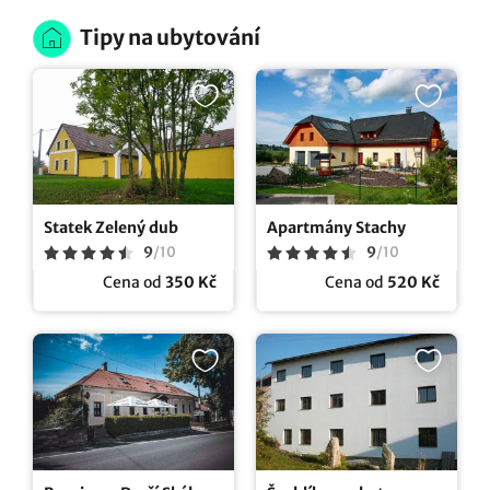
Tipy na ubytování
Statek Zelený dub
Apartmány Stachy
9
/
10
9
/
10
Cena od
350 Kč
Cena od
520 Kč