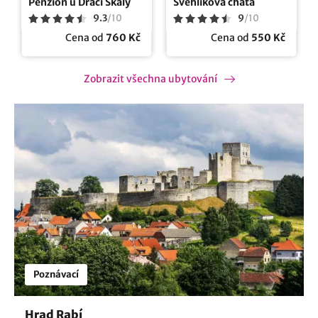
Penzion u Dračí Skály
Švehlíkova chata
9.3
/
10
9
/
10
Cena od
760 Kč
Cena od
550 Kč
Zobrazit všechna ubytování
Poznávací
Hrad Rabí