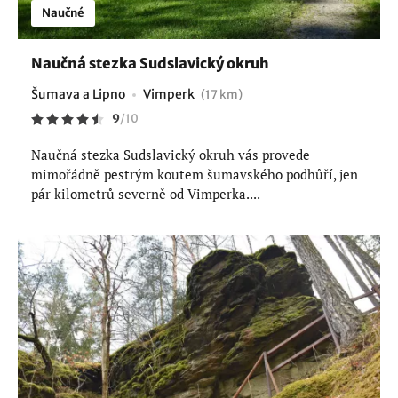
Naučné
Naučná stezka Sudslavický okruh
Šumava a Lipno
Vimperk
(17 km)
9
/
10
Naučná stezka Sudslavický okruh vás provede
mimořádně pestrým koutem šumavského podhůří, jen
pár kilometrů severně od Vimperka....