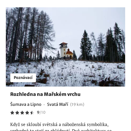
Poznávací
Rozhledna na Mařském vrchu
Šumava a Lipno
Svatá Maří
(19 km)
9
/
10
Když se skloubí světská a náboženská symbolika,
rozhodně to stojí za zhlédnutí. Dvě architektury se