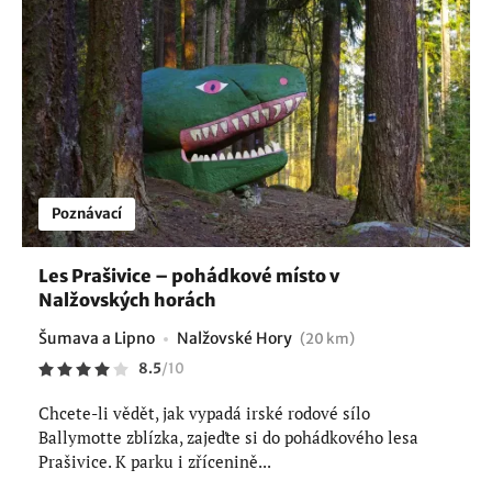
Poznávací
Les Prašivice – pohádkové místo v
Nalžovských horách
Šumava a Lipno
Nalžovské Hory
(20 km)
8.5
/
10
Chcete-li vědět, jak vypadá irské rodové sílo
Ballymotte zblízka, zajeďte si do pohádkového lesa
Prašivice. K parku i zřícenině...