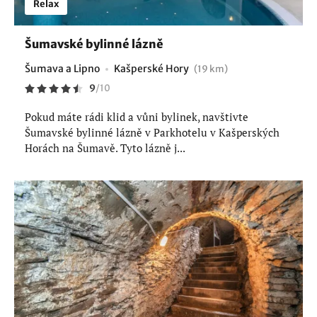
Relax
Šumavské bylinné lázně
Šumava a Lipno
Kašperské Hory
(19 km)
9
/
10
Pokud máte rádi klid a vůni bylinek, navštivte
Šumavské bylinné lázně v Parkhotelu v Kašperských
Horách na Šumavě. Tyto lázně j...