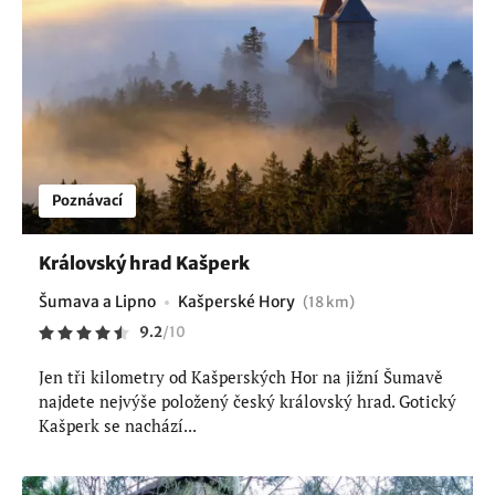
Poznávací
Královský hrad Kašperk
Šumava a Lipno
Kašperské Hory
(18 km)
9.2
/
10
Jen tři kilometry od Kašperských Hor na jižní Šumavě
najdete nejvýše položený český královský hrad. Gotický
Kašperk se nachází...