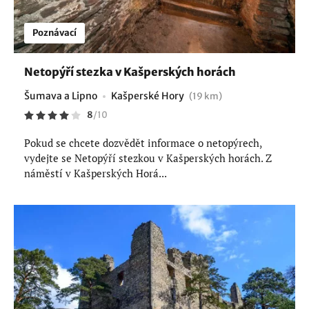
Poznávací
Netopýří stezka v Kašperských horách
Šumava a Lipno
Kašperské Hory
(19 km)
8
/
10
Pokud se chcete dozvědět informace o netopýrech,
vydejte se Netopýří stezkou v Kašperských horách. Z
náměstí v Kašperských Horá...