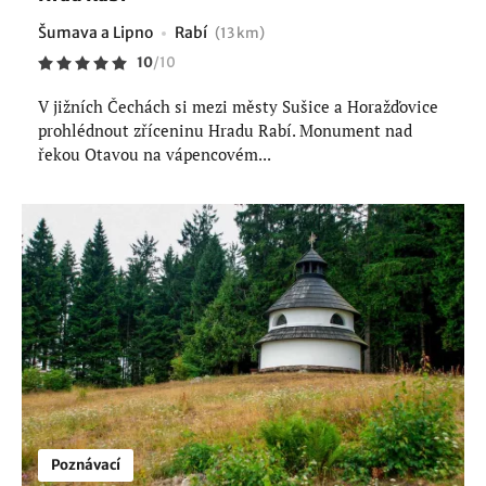
Šumava a Lipno
Rabí
(13 km)
10
/
10
V jižních Čechách si mezi městy Sušice a Horažďovice
prohlédnout zříceninu Hradu Rabí. Monument nad
řekou Otavou na vápencovém...
Poznávací