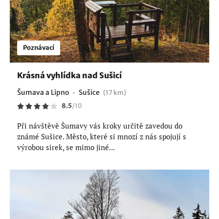
Poznávací
Krásná vyhlídka nad Sušicí
Šumava a Lipno
Sušice
(17 km)
8.5
/
10
Při návštěvě Šumavy vás kroky určitě zavedou do
známé Sušice. Město, které si mnozí z nás spojují s
výrobou sirek, se mimo jiné...