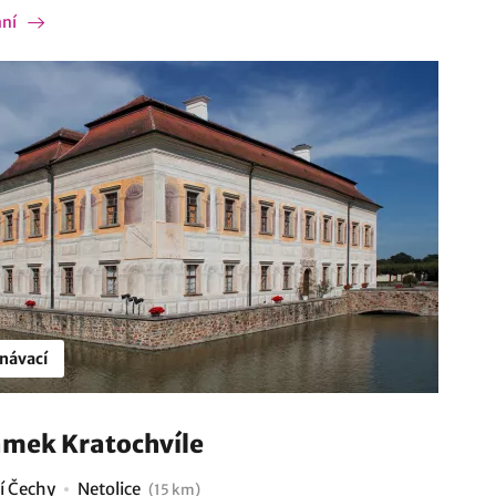
ání
návací
mek Kratochvíle
ní Čechy
Netolice
(15 km)