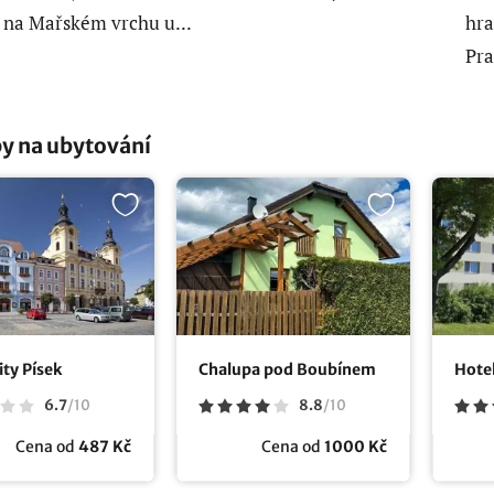
y na Mařském vrchu u...
hra
Pra
y na ubytování
ity Písek
Chalupa pod Boubínem
Hotel
6.7
/
10
8.8
/
10
Cena od
487 Kč
Cena od
1000 Kč