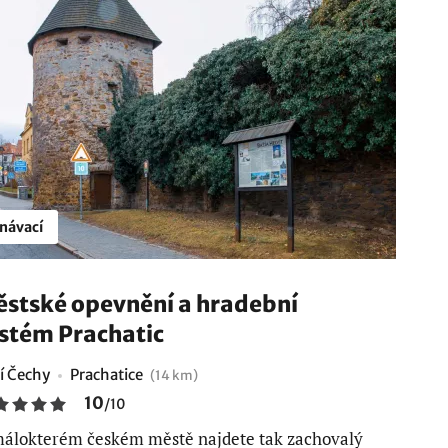
návací
stské opevnění a hradební
stém Prachatic
ní Čechy
Prachatice
(14 km)
10
/
10
álokterém českém městě najdete tak zachovalý