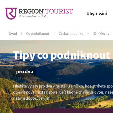
Ubytování
Úvod
Co podniknout
Česká republika
Jižní Čechy
Tipy co podniknout 
pro dva
Hledáte výlety pro dva v místě Krajníčko, kde strávíte sp
objevit nová místa nebo si užít klidné chvíle ve dvou, n
našimi doporučeními.