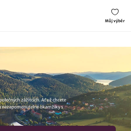
Můj výběr
polečných zážitcích. Ať už chcete
ké a nezapomenutelné okamžiky s