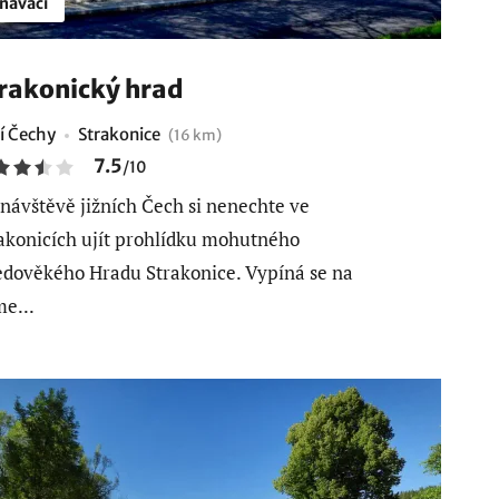
návací
rakonický hrad
ní Čechy
Strakonice
(16 km)
7.5
/
10
 návštěvě jižních Čech si nenechte ve
akonicích ujít prohlídku mohutného
edověkého Hradu Strakonice. Vypíná se na
e...