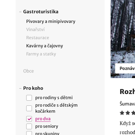
Gastroturistika
Pivovary a minipivovary
Vinařství
Restaurace
Kavárny a čajovny
Farmy a statky
Poznáv
Obce
Pro koho
Rozh
pro rodiny s dětmi
Šumava
pro rodiče s dětským
kočárkem
pro dva
Když s
pro seniory
rozhod
pro skupiny