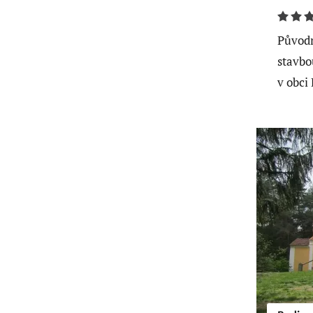
Původn
stavbo
v obci 