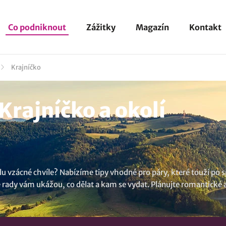
Co podniknout
Zážitky
Magazín
Kontakt
Krajníčko
Krajníčko a okolí
olu vzácné chvíle? Nabízíme tipy vhodné pro páry, které touží po s
aše rady vám ukážou, co dělat a kam se vydat. Plánujte romantic