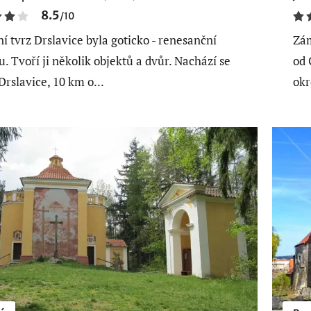
8.5
/
10
í tvrz Drslavice byla goticko - renesanční
Zám
u. Tvoří ji několik objektů a dvůr. Nachází se
od 
Drslavice, 10 km o...
okr