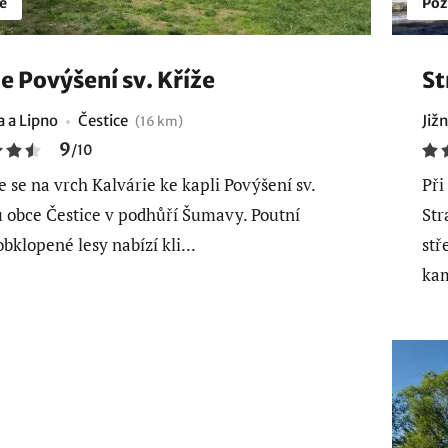
é
Poz
e Povýšení sv. Kříže
St
 a Lipno
Čestice
Již
(16 km)
9
/
10
e se na vrch Kalvárie ke kapli Povýšení sv.
Při
u obce Čestice v podhůří Šumavy. Poutní
Str
bklopené lesy nabízí kli...
stř
kam