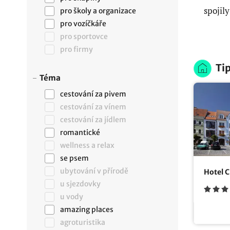
spojil
pro školy a organizace
pro vozíčkáře
pro sportovce
pro firmy
Tip
Téma
cestování za pivem
cestování za vínem
cestování za jídlem
romantické
wellness a relax
se psem
ubytování v přírodě
Hotel C
u sjezdovky
u vody
amazing places
agroturistika