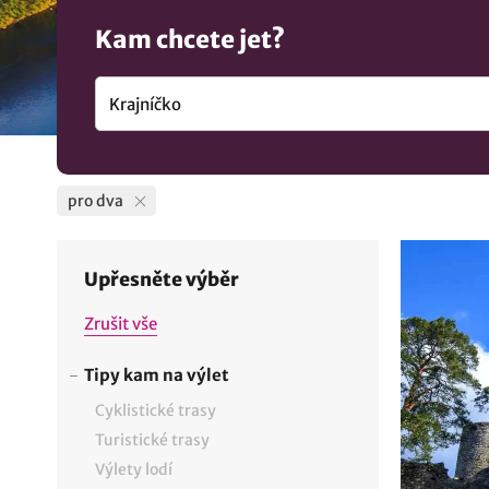
Kam chcete jet?
pro dva
Upřesněte výběr
Zrušit vše
Tipy kam na výlet
Cyklistické trasy
Turistické trasy
Výlety lodí