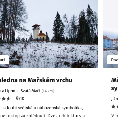
ací
Poz
ledna na Mařském vrchu
Mě
sy
 a Lipno
Svatá Maří
(14 km)
9
/
10
Již
e skloubí světská a náboženská symbolika,
ně to stojí za zhlédnutí. Dvě architektury se
V m