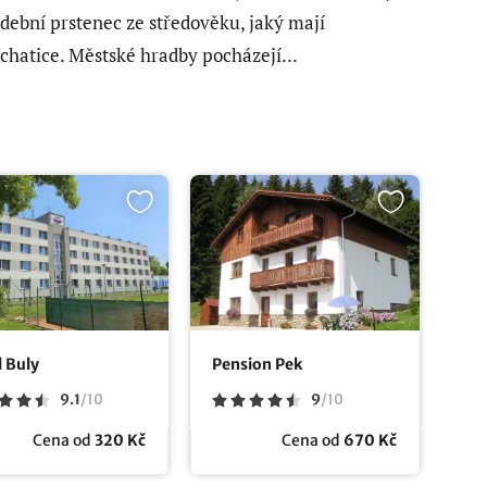
dební prstenec ze středověku, jaký mají
chatice. Městské hradby pocházejí...
 Buly
Pension Pek
9.1
/
10
9
/
10
Cena od
320 Kč
Cena od
670 Kč