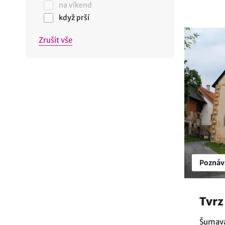
na víkend
když prší
Zrušit vše
Poznáv
Tvrz
Šumava