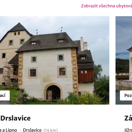
Zobrazit všechna ubytov
ací
Poz
 Drslavice
Zá
 a Lipno
Drslavice
Již
(14 km)