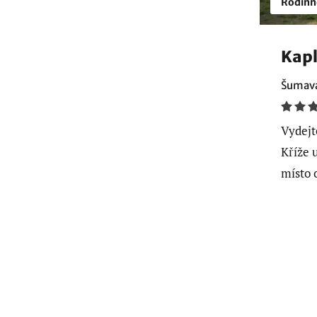
Rodinn
Kapl
Šumava
Vydejt
Kříže 
místo o