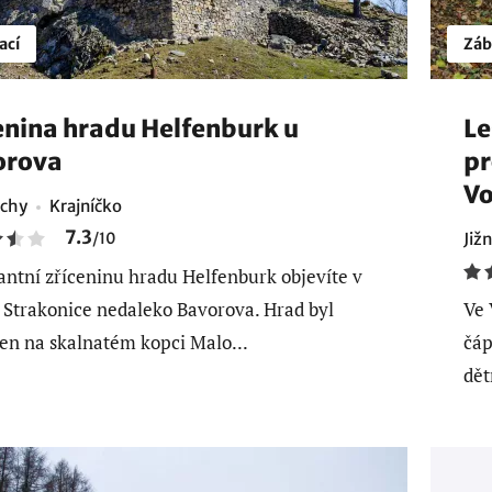
ací
Záb
enina hradu Helfenburk u
Le
orova
pr
V
echy
Krajníčko
7.3
/
10
Již
ntní zříceninu hradu Helfenburk objevíte v
 Strakonice nedaleko Bavorova. Hrad byl
Ve 
en na skalnatém kopci Malo...
čáp
dět