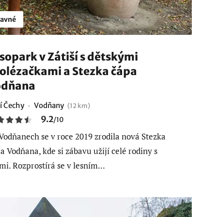
avné
sopark v Zátiší s dětskými
olézačkami a Stezka čápa
odňana
ní Čechy
Vodňany
(12 km)
9.2
/
10
Vodňanech se v roce 2019 zrodila nová Stezka
a Vodňana, kde si zábavu užijí celé rodiny s
mi. Rozprostírá se v lesním...