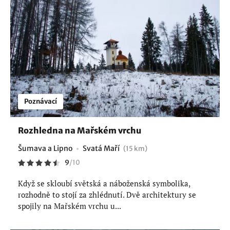
Poznávací
Rozhledna na Mařském vrchu
Šumava a Lipno
Svatá Maří
(15 km)
9
/
10
Když se skloubí světská a náboženská symbolika,
rozhodně to stojí za zhlédnutí. Dvě architektury se
spojily na Mařském vrchu u...