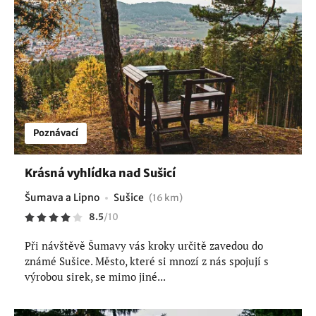
Poznávací
Krásná vyhlídka nad Sušicí
Šumava a Lipno
Sušice
(16 km)
8.5
/
10
Při návštěvě Šumavy vás kroky určitě zavedou do
známé Sušice. Město, které si mnozí z nás spojují s
výrobou sirek, se mimo jiné...