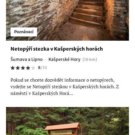
Poznávací
Netopýří stezka v Kašperských horách
Šumava a Lipno
Kašperské Hory
(16 km)
8
/
10
Pokud se chcete dozvědět informace o netopýrech,
vydejte se Netopýří stezkou v Kašperských horách. Z
náměstí v Kašperských Horá...