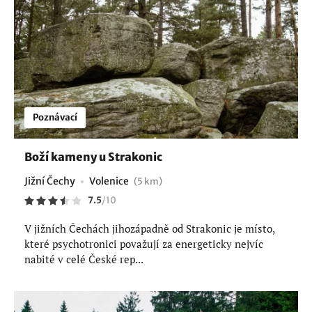
Poznávací
Boží kameny u Strakonic
Jižní Čechy
Volenice
(5 km)
7.5
/
10
V jižních Čechách jihozápadně od Strakonic je místo,
které psychotronici považují za energeticky nejvíc
nabité v celé České rep...