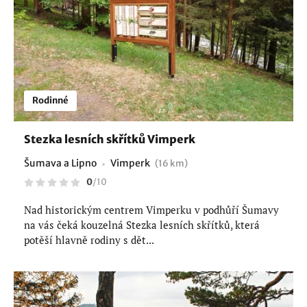
Rodinné
Stezka lesních skřítků Vimperk
Šumava a Lipno
Vimperk
(16 km)
0
/
10
Nad historickým centrem Vimperku v podhůří Šumavy
na vás čeká kouzelná Stezka lesních skřítků, která
potěší hlavně rodiny s dět...