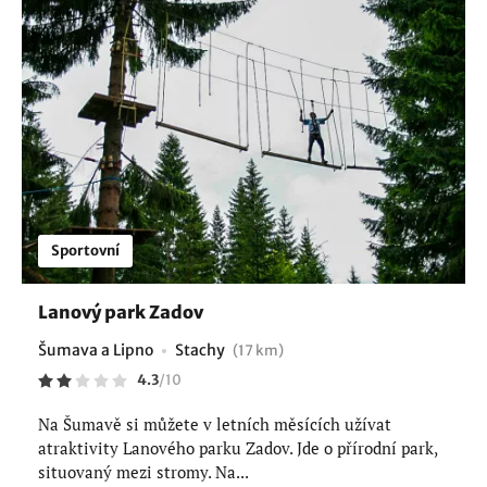
Sportovní
Lanový park Zadov
Šumava a Lipno
Stachy
(17 km)
4.3
/
10
Na Šumavě si můžete v letních měsících užívat
atraktivity Lanového parku Zadov. Jde o přírodní park,
situovaný mezi stromy. Na...