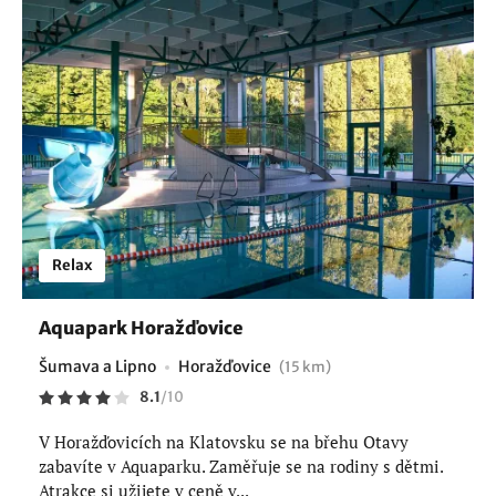
Relax
Aquapark Horažďovice
Šumava a Lipno
Horažďovice
(15 km)
8.1
/
10
V Horažďovicích na Klatovsku se na břehu Otavy
zabavíte v Aquaparku. Zaměřuje se na rodiny s dětmi.
Atrakce si užijete v ceně v...