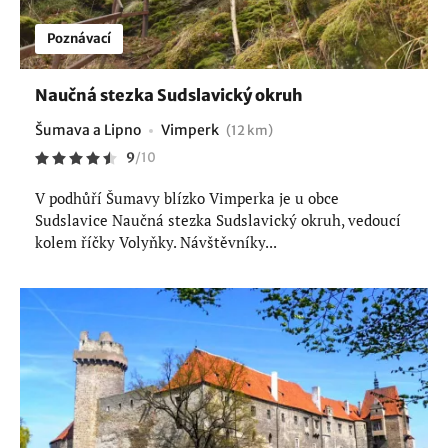
Poznávací
Naučná stezka Sudslavický okruh
Šumava a Lipno
Vimperk
(12 km)
9
/
10
V podhůří Šumavy blízko Vimperka je u obce
Sudslavice Naučná stezka Sudslavický okruh, vedoucí
kolem říčky Volyňky. Návštěvníky...