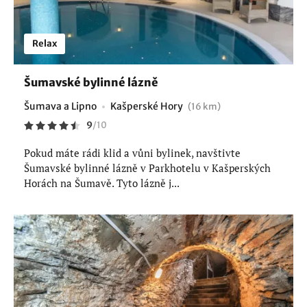
Relax
Šumavské bylinné lázně
Šumava a Lipno
Kašperské Hory
(16 km)
9
/
10
Pokud máte rádi klid a vůni bylinek, navštivte
Šumavské bylinné lázně v Parkhotelu v Kašperských
Horách na Šumavě. Tyto lázně j...