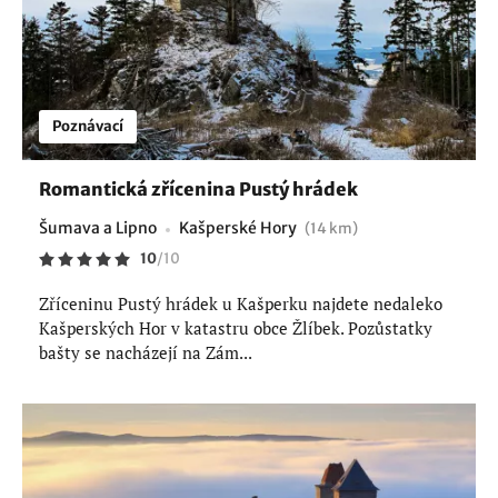
Poznávací
Romantická zřícenina Pustý hrádek
Šumava a Lipno
Kašperské Hory
(14 km)
10
/
10
Zříceninu Pustý hrádek u Kašperku najdete nedaleko
Kašperských Hor v katastru obce Žlíbek. Pozůstatky
bašty se nacházejí na Zám...