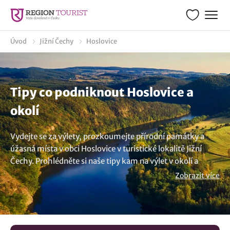
Úvod
Jižní Čechy
Hoslovice
Tipy co podniknout Hoslovice a
okolí
Vydejte se za výlety, prozkoumejte přírodní památky a
úžasná místa v obci Hoslovice v turistické lokalitě Jižní
Čechy. Prohlédněte si naše tipy kam na výlet v okolí a
zjistíte kudy z nudy. Objevte výletní cíle, tipy co navštívit a
Zobrazit více
zažijte prima den. Zpracovali jsme pro vás řadu poutavých
článků s inspirací co vidět a co dělat v této překrásné
lokalitě. Z našich tipů na zajímavá místa a kam na výlet v
lokalitě Hoslovice jsme vybrali následující tipy:
Rozhledna