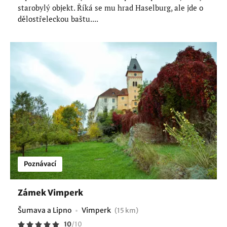
starobylý objekt. Říká se mu hrad Haselburg, ale jde o
dělostřeleckou baštu....
Poznávací
Zámek Vimperk
Šumava a Lipno
Vimperk
(15 km)
10
/
10