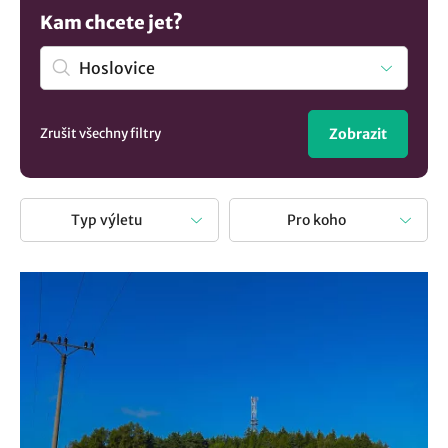
Hoslovice
. A víte, že obec leží v kraji Jihočeský kraj? Není
Kam chcete jet?
nad to si odpočinout na výletě s rodinou či přáteli. Stačí
zvolit turistický cíl a vydat se za poznáním naší krajiny a
památek.
Zrušit všechny filtry
Zobrazit
Typ výletu
Pro koho