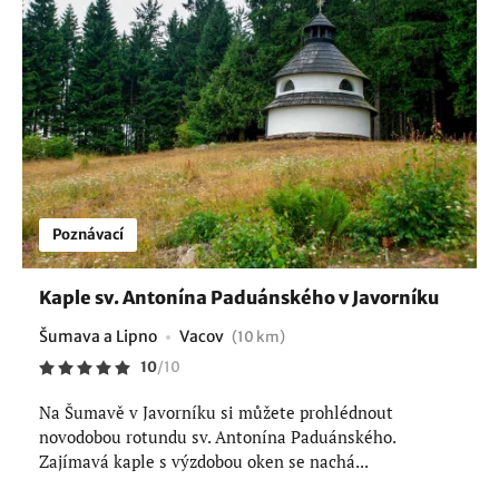
Poznávací
Kaple sv. Antonína Paduánského v Javorníku
Šumava a Lipno
Vacov
(10 km)
10
/
10
Na Šumavě v Javorníku si můžete prohlédnout
novodobou rotundu sv. Antonína Paduánského.
Zajímavá kaple s výzdobou oken se nachá...