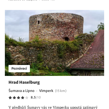
Poznávací
Hrad Haselburg
Šumava a Lipno
Vimperk
(15 km)
8.5
/
10
V předhůří Šumavy vás ve Vimperku upoutá zajímavý