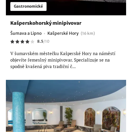
Gastronomické
Kašperskohorský minipivovar
Šumava a Lipno
Kašperské Hory
(16 km)
8.5
/
10
V šumavském městečku Kašperské Hory na náměstí
objevíte řemeslný minipivovar. Specializuje se na
spodně kvašená piva tradiční č...