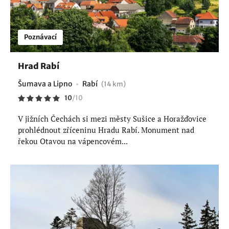
Poznávací
Hrad Rabí
Šumava a Lipno
Rabí
(14 km)
10
/
10
V jižních Čechách si mezi městy Sušice a Horažďovice
prohlédnout zříceninu Hradu Rabí. Monument nad
řekou Otavou na vápencovém...