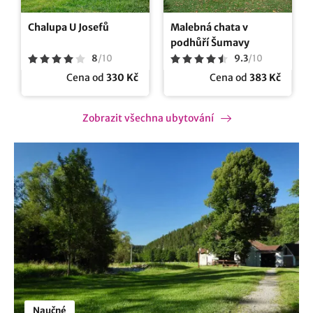
Chalupa U Josefů
Malebná chata v
podhůří Šumavy
8
/
10
9.3
/
10
Cena od
330 Kč
Cena od
383 Kč
Zobrazit všechna ubytování
Naučné