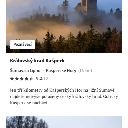
Poznávací
Královský hrad Kašperk
Šumava a Lipno
Kašperské Hory
(14 km)
9.2
/
10
Jen tři kilometry od Kašperských Hor na jižní Šumavě
najdete nejvýše položený český královský hrad. Gotický
Kašperk se nachází...