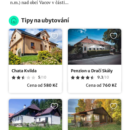
n.m.) nad obcí Vacov v části...
Tipy na ubytování
Chata Kvilda
Penzion u Dračí Skály
5
/
10
9.3
/
10
Cena od
580 Kč
Cena od
760 Kč