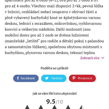
pro až 4 osoby. Všechny mají dispozici 2+kk, pevná lůžka
v ložnici, rozkládací sedací soupravu v obývací části a
plně vybavený kuchyňský kout se 4plotýnkovou varnou
deskou, lednicí s mrazákem, mikrovlnkou, rychlovarnou
konvicí a veškerým nádobím. Další možností jsou
mobilní domy pro až 5 osob se dvěma ložnicemi
(manželské „letiště“ pro rodiče a dětský pokoj s palandou
a samostatným lůžkem), společnou obytnou místností s
kuchyňkou, plynovou varnou deskou, tekoucí teplou
vodou a vlastním sociálním zařízením se sprchou,
Zobrazit více
umyvadlem a WC.
Podělte se s přáteli
Milovníci klasického kempování ocení 70 kempových
Facebook
Twitter
Pinterest
míst o velikosti cca 70–100 m² s elektrickou přípojkou
10 A, vhodných pro stany, karavany i obytné vozy. Pro
karavanisty je k dispozici výlevka chemického WC a
Jak se vám líbí toto ubytování
možnost doplnění pitné vody. Celý areál je oplocený a
9.5
/
10
osvětlený, sociální zařízení je moderní, vytápěné,