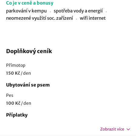
Co je v ceně a bonusy
parkování v kempu
spotřeba vody a energií
neomezené využití soc. zařízení
wifi internet
Doplňkový ceník
Přímotop
150 Kč
/
den
Ubytování se psem
Pes
100 Kč
/
den
Příplatky
Zobrazit více