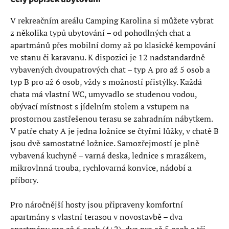
V rekreačním areálu Camping Karolina si můžete vybrat
z několika typů ubytování – od pohodlných chat a
apartmánů přes mobilní domy až po klasické kempování
ve stanu či karavanu. K dispozici je 12 nadstandardně
vybavených dvoupatrových chat – typ A pro až 5 osob a
typ B pro až 6 osob, vždy s možností přistýlky. Každá
chata má vlastní WC, umyvadlo se studenou vodou,
obývací místnost s jídelním stolem a vstupem na
prostornou zastřešenou terasu se zahradním nábytkem.
V patře chaty A je jedna ložnice se čtyřmi lůžky, v chatě B
jsou dvě samostatné ložnice. Samozřejmostí je plně
vybavená kuchyně – varná deska, lednice s mrazákem,
mikrovlnná trouba, rychlovarná konvice, nádobí a
příbory.
Pro náročnější hosty jsou připraveny komfortní
apartmány s vlastní terasou v novostavbě – dva
apartmány pro až 6 osob (4+2), dva pro až 5 osob a tři