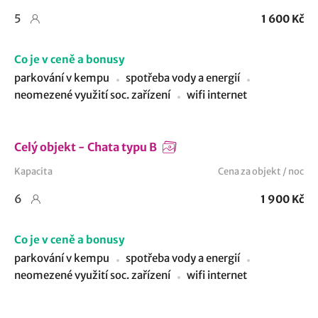
5
1 600 Kč
Co je v ceně a bonusy
parkování v kempu
spotřeba vody a energií
neomezené využití soc. zařízení
wifi internet
Celý objekt - Chata typu B
Kapacita
Cena za objekt / noc
6
1 900 Kč
Co je v ceně a bonusy
parkování v kempu
spotřeba vody a energií
neomezené využití soc. zařízení
wifi internet