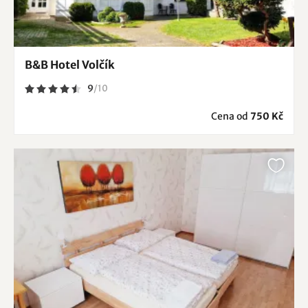
B&B Hotel Volčík
9
/
10
Cena od
750 Kč