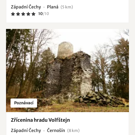
Západní Čechy
Planá
(5 km)
10
/
10
Poznávací
Zřícenina hradu Volfštejn
Západní Čechy
Černošín
(8 km)