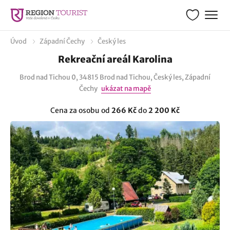
Úvod
Západní Čechy
Český les
Rekreační areál Karolina
Brod nad Tichou 0, 34815 Brod nad Tichou, Český les, Západní
Čechy
ukázat na mapě
Cena za osobu od
266 Kč
do
2 200 Kč