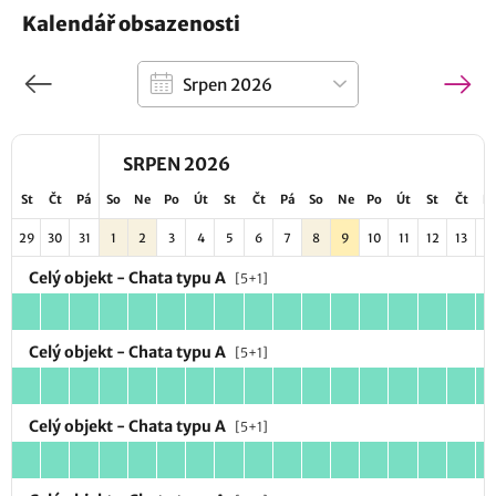
Kalendář obsazenosti
SRPEN 2026
St
Čt
Pá
So
Ne
Po
Út
St
Čt
Pá
So
Ne
Po
Út
St
Čt
P
29
30
31
1
2
3
4
5
6
7
8
9
10
11
12
13
1
Celý objekt - Chata typu A
[5+1]
Celý objekt - Chata typu A
[5+1]
Celý objekt - Chata typu A
[5+1]