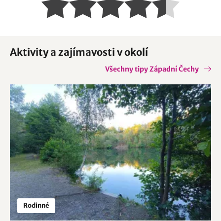
přístupné 24/7 a bez žetonů – k dispozici jsou sprchy v
samostatných kójích, uzavíratelné koupelny s WC,
sprchou a umyvadlem, bezbariérová koupelna / baby
room, prostor na mytí nádobí a pračka pro hosty.
Aktivity a zajímavosti v okolí
Pro detailnější náhled do interiéru ubytování můžete
Všechny tipy Západní Čechy
navštívit přímo stránky ubytovatele, kde je k dispozici
také Google View:
https://www.camping-
karolina.cz/ubytovani.html
Okolí kempu tvoří klidné údolí říčky Tichá (Hamerský
potok), obklopené zalesněnými svahy a loukami na
rozhraní Slavkovského lesa a Českého lesa. Je to jedna z
nejméně obydlených oblastí západních Čech, takže tu
opravdu zažijete ticho, čistý vzduch a přírodu doslova „za
plotem“ – ideální na procházky, houbaření, koupání v
bazénu v kempu a relax u vody. Díky položenému údolí je
tu v létě příjemněji než ve městech, večer se stmívá v
Rodinné
klidu a bez ruchu.