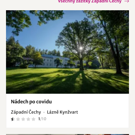
Všechny zážitky Západní Čechy
Nádech po covidu
Západní Čechy
Lázně Kynžvart
1
/
10