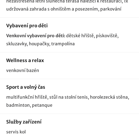
nezastřešená letní slunečná terasa náležící k restauraci
1x
udržovaná zahrada s ohništěm a posezením
parkování
Vybavení pro děti
Venkovní vybavení pro děti:
dětské hřiště
pískoviště
skluzavky
houpačky
trampolína
Wellness a relax
venkovní bazén
Sport a volný čas
multifunkční hřiště, stůl na stolní tenis, horolezecká stěna,
badminton, petanque
Služby zařízení
servis kol