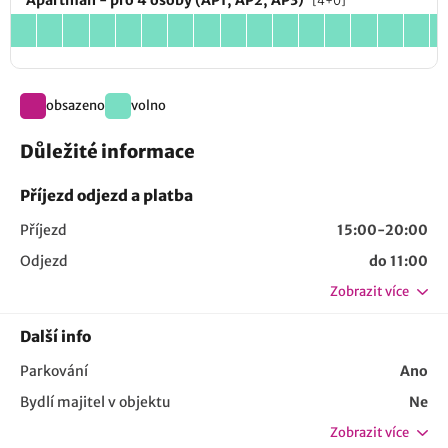
Apartmán - pro 4 osoby (AP1, AP2, AP3)
[4+0]
obsazeno
volno
Důležité informace
Příjezd odjezd a platba
Příjezd
15:00-20:00
Odjezd
do 11:00
Zobrazit více
Další info
Parkování
Ano
Bydlí majitel v objektu
Ne
Zobrazit více