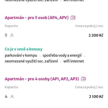
Apartmán - pro 5 osob (AP4, APV)
Kapacita
Cena za pokoj / noc
5
2 200 Kč
Co je v ceně a bonusy
parkování v kempu
spotřeba vody a energií
neomezené využití soc. zařízení
wifi internet
Apartmán - pro 4 osoby (AP1, AP2, AP3)
Kapacita
Cena za pokoj / noc
4
2 100 Kč