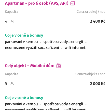
Apartmán - pro 6 osob (APS, APJ)
Kapacita
Cena za pokoj / noc
4
2 400 Kč
Co je v ceně a bonusy
parkování v kempu
spotřeba vody a energií
neomezené využití soc. zařízení
wifi internet
Celý objekt - Mobilní dům
Kapacita
Cena za objekt / noc
5
2 000 Kč
Co je v ceně a bonusy
parkování v kempu
spotřeba vody a energií
neomezené využití soc. zařízení
wifi internet