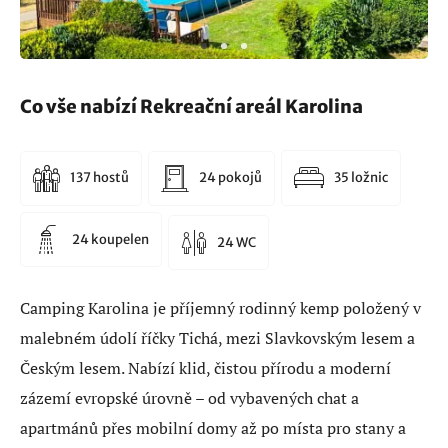
Co vše nabízí Rekreační areál Karolina
137 hostů
24 pokojů
35 ložnic
24 koupelen
24 WC
Camping Karolina je příjemný rodinný kemp položený v
malebném údolí říčky Tichá, mezi Slavkovským lesem a
Českým lesem. Nabízí klid, čistou přírodu a moderní
zázemí evropské úrovně – od vybavených chat a
apartmánů přes mobilní domy až po místa pro stany a