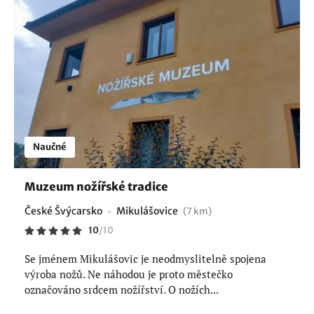
Naučné
Muzeum nožířské tradice
České Švýcarsko
Mikulášovice
(7 km)
10
/
10
Se jménem Mikulášovic je neodmyslitelně spojena
výroba nožů. Ne náhodou je proto městečko
označováno srdcem nožířství. O nožích...