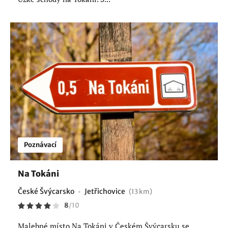
Poznávací
Na Tokáni
České Švýcarsko
Jetřichovice
(13 km)
8
/
10
Malebné místo Na Tokáni v Českém Švýcarsku se