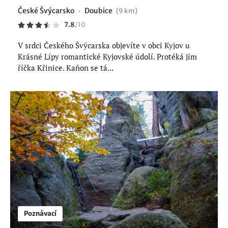
České Švýcarsko
Doubice
(9 km)
7.8
/
10
V srdci Českého Švýcarska objevíte v obci Kyjov u
Krásné Lípy romantické Kyjovské údolí. Protéká jím
říčka Křinice. Kaňon se tá...
Poznávací