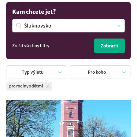
nudy. Výlety s dětmi jsou skvělou příležitostí jak si užít
jejich přítomnosti a radosti z poznávání nových míst. S
Kam chcete jet?
našimi tipy na výlety a aktivitami pro děti zažijete
nezapomenutelné chvíle plné zábavy a objevů.
Zrušit všechny filtry
Zobrazit
Typ výletu
Pro koho
pro rodiny s dětmi