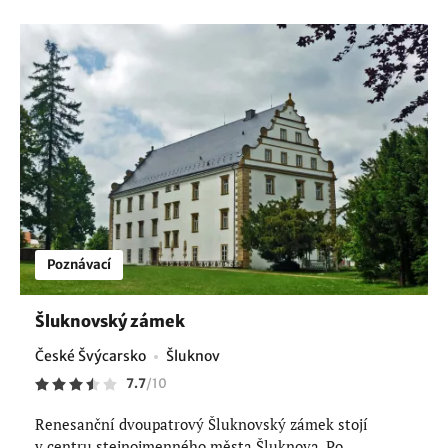
Poznávací
Šluknovský zámek
České Švýcarsko
Šluknov
7.7
/
10
Renesanční dvoupatrový Šluknovský zámek stojí
v centru stejnojmenného města Šluknova. Po