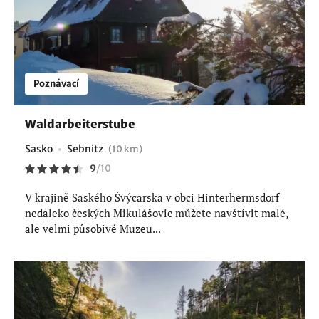
Poznávací
Waldarbeiterstube
Sasko
Sebnitz
(10 km)
9
/
10
V krajině Saského Švýcarska v obci Hinterhermsdorf
nedaleko českých Mikulášovic můžete navštívit malé,
ale velmi působivé Muzeu...