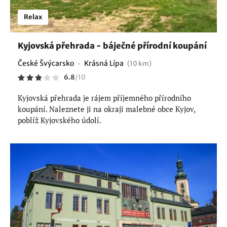
Relax
Kyjovská přehrada - báječné přírodní koupání
České Švýcarsko
Krásná Lípa
(10 km)
6.8
/
10
Kyjovská přehrada je rájem příjemného přírodního
koupání. Naleznete ji na okraji malebné obce Kyjov,
poblíž Kyjovského údolí.