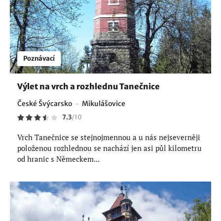
Poznávací
Výlet na vrch a rozhlednu Tanečnice
České Švýcarsko
Mikulášovice
7.3
/
10
Vrch Tanečnice se stejnojmennou a u nás nejseverněji
položenou rozhlednou se nachází jen asi půl kilometru
od hranic s Německem...