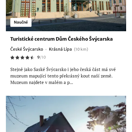
Naučné
Turistické centrum Dům Českého Švýcarska
České Švýcarsko
Krásná Lípa
(10 km)
9
/
10
Stejně jako Saské Švýcarsko i jeho česká část má své
muzeum mapující tento překrásný kout naší země.
Muzeum najdete v malém a p...