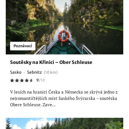
Poznávací
Soutěsky na Křinici – Ober Schleuse
Sasko
Sebnitz
(10 km)
9
/
10
V lesích na hranici Česka a Německa se skrývá jedno z
nejromantičtějších míst Saského Švýcarska – soutěska
Obere Schleuse. Zave...