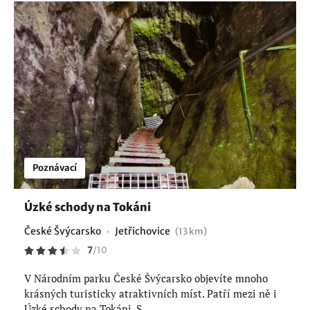
Poznávací
Úzké schody na Tokáni
České Švýcarsko
Jetřichovice
(13 km)
7
/
10
V Národním parku České Švýcarsko objevíte mnoho
krásných turisticky atraktivních míst. Patří mezi ně i
Úzké schody na Tokáni. S...