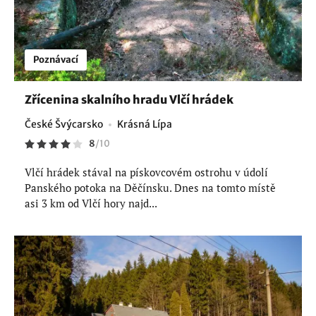
Poznávací
Zřícenina skalního hradu Vlčí hrádek
České Švýcarsko
Krásná Lípa
8
/
10
Vlčí hrádek stával na pískovcovém ostrohu v údolí
Panského potoka na Děčínsku. Dnes na tomto místě
asi 3 km od Vlčí hory najd...