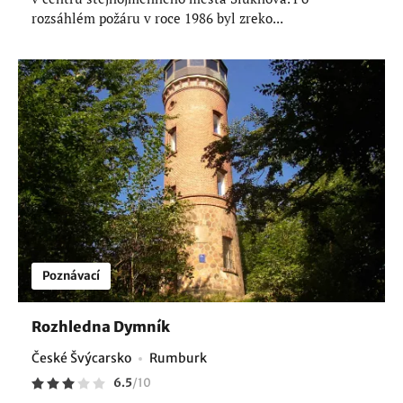
rozsáhlém požáru v roce 1986 byl zreko...
Poznávací
Rozhledna Dymník
České Švýcarsko
Rumburk
6.5
/
10