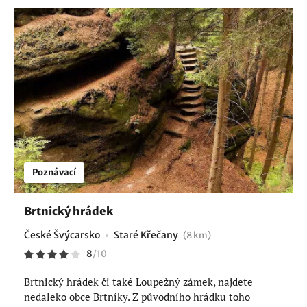
Poznávací
Brtnický hrádek
České Švýcarsko
Staré Křečany
(8 km)
8
/
10
Brtnický hrádek či také Loupežný zámek, najdete
nedaleko obce Brtníky. Z původního hrádku toho