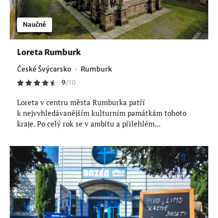
Naučné
Loreta Rumburk
České Švýcarsko
Rumburk
9
/
10
Loreta v centru města Rumburka patří
k nejvyhledávanějším kulturním památkám tohoto
kraje. Po celý rok se v ambitu a přilehlém...