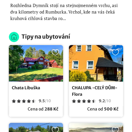
Rozhledna Dymník stojí na stejnojmenném vrchu, asi
dva kilometry od Rumburka. Vrchol, kde na vás čeká
kruhová cihlová stavba ro...
Tipy na ubytování
Chata Libuška
CHALUPA -CELÝ DŮM-
Flora
9.5
/
10
9.2
/
10
Cena od
288 Kč
Cena od
500 Kč