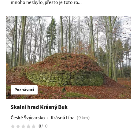
mnoho nezbylo, přesto je toto ro...
Poznávací
Skalní hrad Krásný Buk
České Švýcarsko
Krásná Lípa
(9 km)
0
/
10