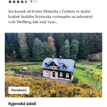
9
/
10
Jen kousek od hranic Německa s Českem ve skalní
krajině Saského Švýcarska vystoupáte na zalesněný
vrch Weifberg, kde stojí vyso...
Poznávací
Kyjovské údolí