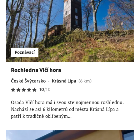
Poznávací
Rozhledna Vlčí hora
České Švýcarsko
Krásná Lípa
(6 km)
10
/
10
Osada Vlčí hora má i svou stejnojmennou rozhlednu.
Nachází se asi 6 kilometrů od města Krásná Lípa a
patří k tradičně oblíbeným...