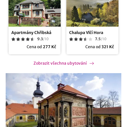
Apartmány Chřibská
Chalupa Vlčí Hora
9.3
/
10
7.5
/
10
Cena od
277 Kč
Cena od
321 Kč
Zobrazit všechna ubytování