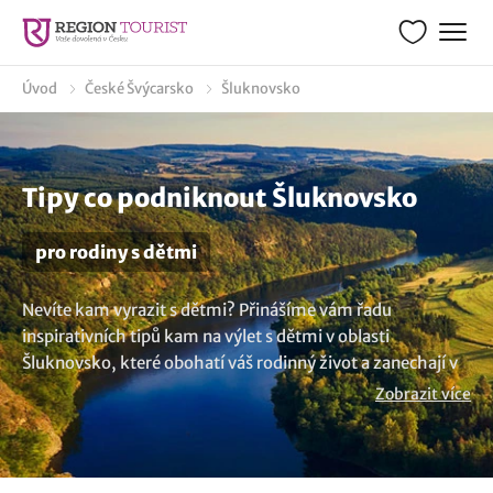
Úvod
České Švýcarsko
Šluknovsko
Tipy co podniknout Šluknovsko
pro rodiny s dětmi
Nevíte kam vyrazit s dětmi? Přinášíme vám řadu
inspirativních tipů kam na výlet s dětmi v oblasti
Šluknovsko, které obohatí váš rodinný život a zanechají v
srdcích vašich dětí nezapomenutelné vzpomínky. Naše
Zobrazit více
stránka je plná nápadů co dělat jak s malými, tak i velkými
dětmi. Tipy jak trávit aktivně a zábavně volný čas.
Ukážeme vám tipy na aktivity, co podniknout a kudy z