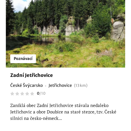
Poznávací
Zadní Jetřichovice
České Švýcarsko
Jetřichovice
(13 km)
0
/
10
Zaniklá obec Zadní Jetřichovice stávala nedaleko
Jetřichovic a obce Doubice na staré stezce, tzv. České
silnici na česko-německ...