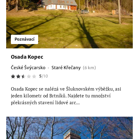
Poznávací
Osada Kopec
České Švýcarsko
Staré Křečany
(6 km)
5
/
10
Osada Kopec se nalézá ve Šluknovském výběžku, asi
jeden kilometr od Brtníků. Najdete tu množství
překrásných stavení lidové arc...