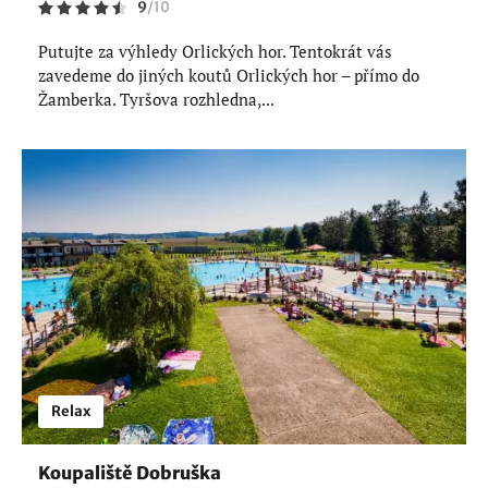
9
/
10
Putujte za výhledy Orlických hor. Tentokrát vás
zavedeme do jiných koutů Orlických hor – přímo do
Žamberka. Tyršova rozhledna,...
Relax
Koupaliště Dobruška