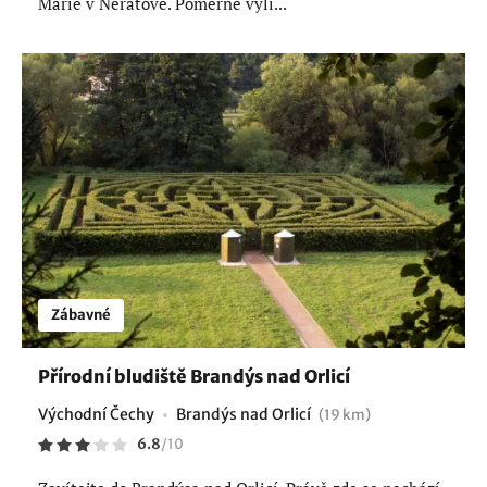
Marie v Neratově. Poměrně vyli...
Zábavné
Přírodní bludiště Brandýs nad Orlicí
Východní Čechy
Brandýs nad Orlicí
(19 km)
6.8
/
10