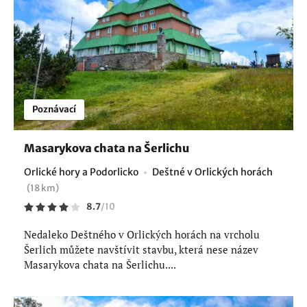
Poznávací
Masarykova chata na Šerlichu
Orlické hory a Podorlicko
Deštné v Orlických horách
(18 km)
8.7
/
10
Nedaleko Deštného v Orlických horách na vrcholu
Šerlich můžete navštívit stavbu, která nese název
Masarykova chata na Šerlichu....