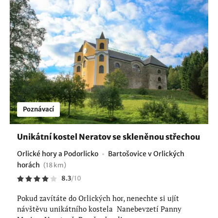
Poznávací
Unikátní kostel Neratov se skleněnou střechou
Orlické hory a Podorlicko
Bartošovice v Orlických
horách
(18 km)
8.3
/
10
Pokud zavítáte do Orlických hor, nenechte si ujít
návštěvu unikátního kostela Nanebevzetí Panny