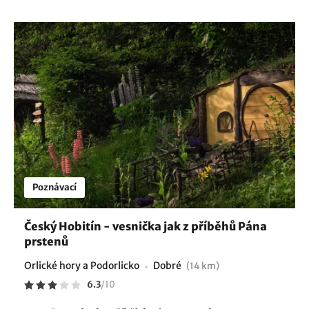
Poznávací
Český Hobitín - vesnička jak z příběhů Pána
prstenů
Orlické hory a Podorlicko
Dobré
(14 km)
6.3
/
10