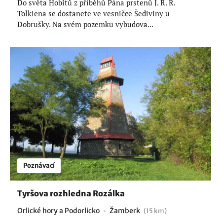
Do světa Hobitů z příběhů Pána prstenů J. R. R.
Tolkiena se dostanete ve vesničce Šediviny u
Dobrušky. Na svém pozemku vybudova...
Poznávací
Tyršova rozhledna Rozálka
Orlické hory a Podorlicko
Žamberk
(15 km)