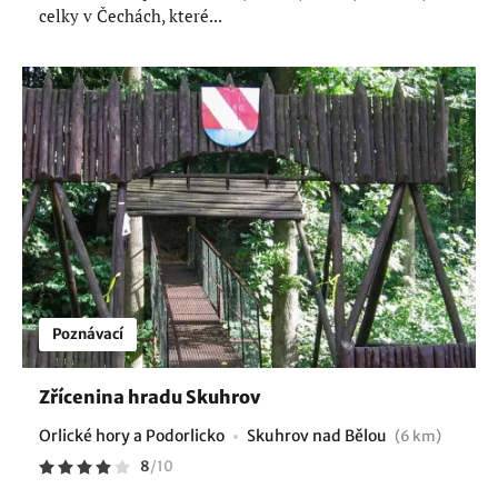
celky v Čechách, které...
Poznávací
Zřícenina hradu Skuhrov
Orlické hory a Podorlicko
Skuhrov nad Bělou
(6 km)
8
/
10