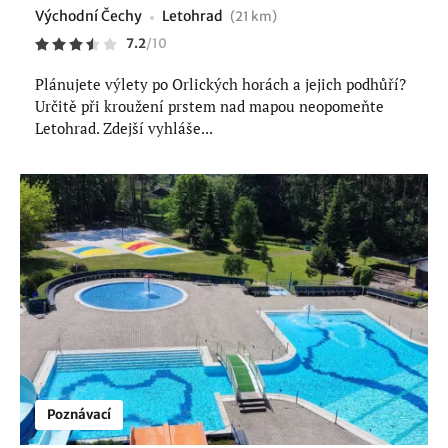
Východní Čechy
Letohrad
(21 km)
7.2
/
10
Plánujete výlety po Orlických horách a jejich podhůří?
Určitě při kroužení prstem nad mapou neopomeňte
Letohrad. Zdejší vyhláše...
Poznávací