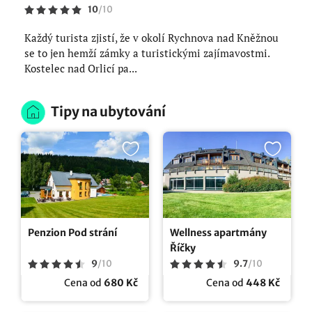
10
/
10
Každý turista zjistí, že v okolí Rychnova nad Kněžnou
se to jen hemží zámky a turistickými zajímavostmi.
Kostelec nad Orlicí pa...
Tipy na ubytování
Penzion Pod strání
Wellness apartmány
Říčky
9
/
10
9.7
/
10
Cena od
680 Kč
Cena od
448 Kč