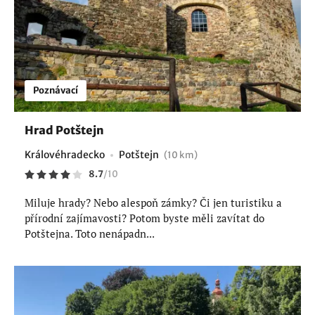
Poznávací
Hrad Potštejn
Královéhradecko
Potštejn
(10 km)
8.7
/
10
Miluje hrady? Nebo alespoň zámky? Či jen turistiku a
přírodní zajímavosti? Potom byste měli zavítat do
Potštejna. Toto nenápadn...