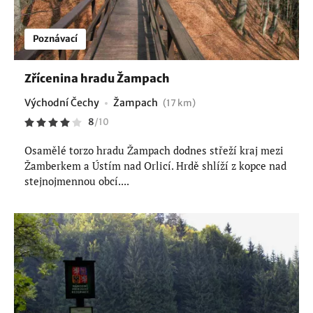
Poznávací
Zřícenina hradu Žampach
Východní Čechy
Žampach
(17 km)
8
/
10
Osamělé torzo hradu Žampach dodnes střeží kraj mezi
Žamberkem a Ústím nad Orlicí. Hrdě shlíží z kopce nad
stejnojmennou obcí....