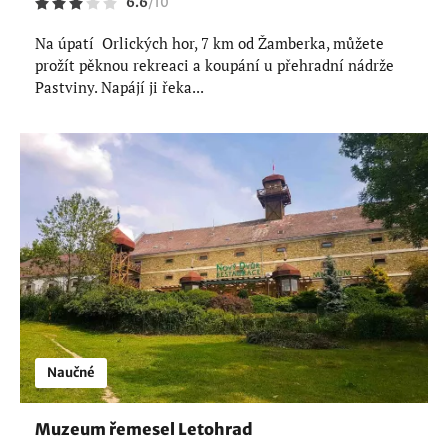
6.6
/
10
Na úpatí Orlických hor, 7 km od Žamberka, můžete
prožít pěknou rekreaci a koupání u přehradní nádrže
Pastviny. Napájí ji řeka...
Naučné
Muzeum řemesel Letohrad