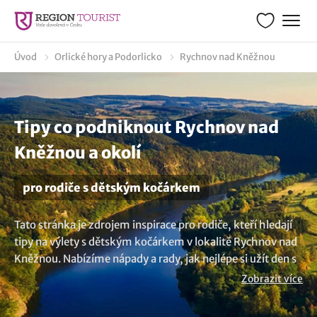
Úvod
Orlické hory a Podorlicko
Rychnov nad Kněžnou
Tipy co podniknout Rychnov nad
Kněžnou a okolí
pro rodiče s dětským kočárkem
Tato stránka je zdrojem inspirace pro rodiče, kteří hledají
tipy na výlety s dětským kočárkem v lokalitě Rychnov nad
Kněžnou. Nabízíme nápady a rady, jak nejlépe si užít den s
miminkem nebo batoletem v kočárku. Zjistěte, kam
Zobrazit více
vyrazit, co dělat a jaká zajímavá místa navštívit. Všechny
naše tipy jsou navrženy tak, aby vyhovovaly potřebám