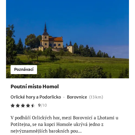
Poznávací
Poutní místo Homol
Orlické hory a Podorlicko
Borovnice
(13 km)
9
/
10
V podhůří Orlických hor, mezi Borovnicí a Lhotami u
Potštejna, se na kopci Homole ukrývá jedno z
nejvýznamnějších barokních pou...