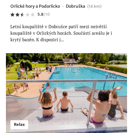
Orlické hory a Podorlicko
Dobruška
(16 km)
5.8
/
10
Letní koupaliště v Dobrušce patří mezi největší
koupaliště v Orlických horách. Součástí areálu je i
krytý bazén. K dispozici j...
Relax