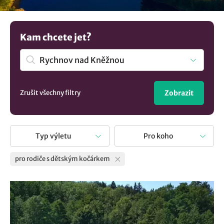
vašeho dítěte a zároveň poskytovaly zábavu a pohodlí pro
celou rodinu. Místa, kam se dostanete i s kočárkem nebo
popřípadě s dětsku krosničkou.
Kam chcete jet?
Zrušit všechny filtry
Zobrazit
Typ výletu
Pro koho
pro rodiče s dětským kočárkem