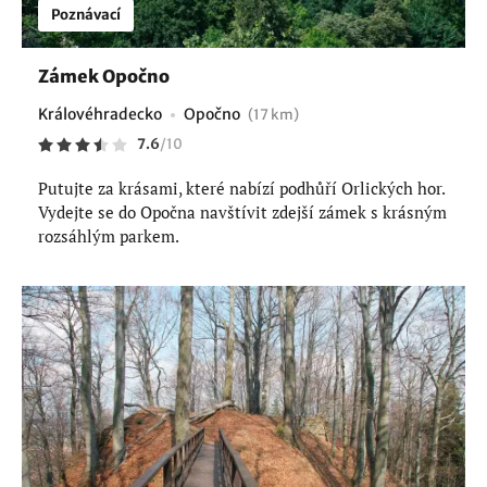
Poznávací
Zámek Opočno
Královéhradecko
Opočno
(17 km)
7.6
/
10
Putujte za krásami, které nabízí podhůří Orlických hor.
Vydejte se do Opočna navštívit zdejší zámek s krásným
rozsáhlým parkem.