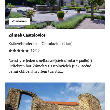
Poznávací
Zámek Častolovice
Královéhradecko
Častolovice
(9 km)
10
/
10
Navštivte jeden z nejkrásnějších zámků v podhůří
Orlických hor. Zámek v Častolovicích je skutečně
velmi oblíbeným cílem turistů...