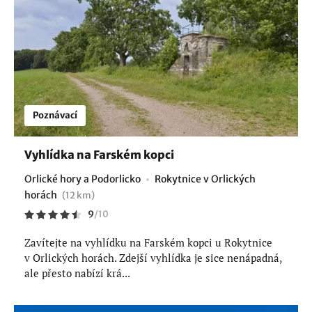
Poznávací
Vyhlídka na Farském kopci
Orlické hory a Podorlicko
Rokytnice v Orlických
horách
(12 km)
9
/
10
Zavítejte na vyhlídku na Farském kopci u Rokytnice
v Orlických horách. Zdejší vyhlídka je sice nenápadná,
ale přesto nabízí krá...