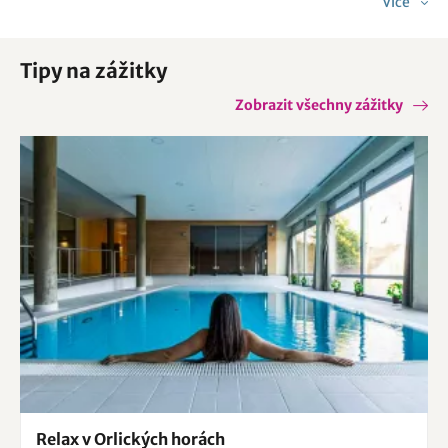
Více
Bartošovice v Orlických horách
Orličky
Žamberk
Orlické Záhoří
Dobruška
Tipy na zážitky
Borovnice
Dobré
Jestřebí
Pastviny
Zobrazit všechny zážitky
Relax v Orlických horách