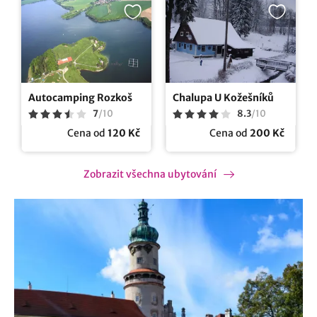
Autocamping Rozkoš
Chalupa U Kožešníků
7
/
10
8.3
/
10
Cena od
120 Kč
Cena od
200 Kč
Zobrazit všechna ubytování