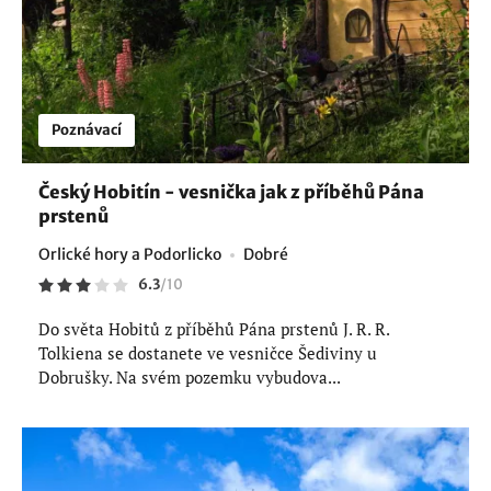
Poznávací
Český Hobitín - vesnička jak z příběhů Pána
prstenů
Orlické hory a Podorlicko
Dobré
6.3
/
10
Do světa Hobitů z příběhů Pána prstenů J. R. R.
Tolkiena se dostanete ve vesničce Šediviny u
Dobrušky. Na svém pozemku vybudova...