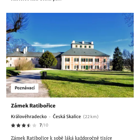
Poznávací
Zámek Ratibořice
Královéhradecko
Česká Skalice
(22 km)
7
/
10
Zámek Ratibořice k sobě láká každoročně tisíce