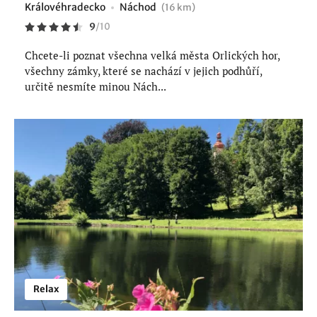
Královéhradecko
Náchod
(16 km)
9
/
10
Chcete-li poznat všechna velká města Orlických hor,
všechny zámky, které se nachází v jejich podhůří,
určitě nesmíte minou Nách...
Relax