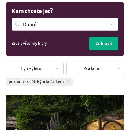
celou rodinu. Místa, kam se dostanete i s kočárkem nebo
popřípadě s dětsku krosničkou.
Kam chcete jet?
Zrušit všechny filtry
Zobrazit
Typ výletu
Pro koho
pro rodiče s dětským kočárkem