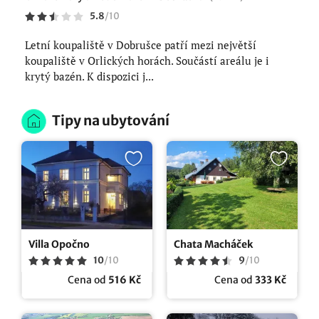
5.8
/
10
Letní koupaliště v Dobrušce patří mezi největší
koupaliště v Orlických horách. Součástí areálu je i
krytý bazén. K dispozici j...
Tipy na ubytování
Villa Opočno
Chata Macháček
10
/
10
9
/
10
Cena od
516 Kč
Cena od
333 Kč