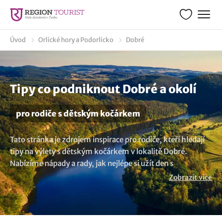
Úvod
Orlické hory a Podorlicko
Dobré
Tipy co podniknout Dobré a okolí
pro rodiče s dětským kočárkem
Tato stránka je zdrojem inspirace pro rodiče, kteří hledají
tipy na výlety s dětským kočárkem v lokalitě Dobré.
Nabízíme nápady a rady, jak nejlépe si užít den s
miminkem nebo batoletem v kočárku. Zjistěte, kam
Zobrazit více
vyrazit, co dělat a jaká zajímavá místa navštívit. Všechny
naše tipy jsou navrženy tak, aby vyhovovaly potřebám
vašeho dítěte a zároveň poskytovaly zábavu a pohodlí pro