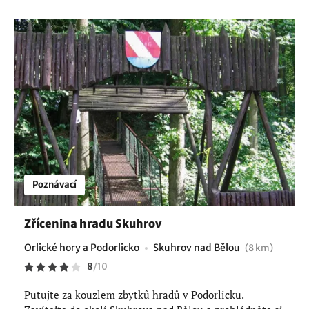
Poznávací
Zřícenina hradu Skuhrov
Orlické hory a Podorlicko
Skuhrov nad Bělou
(8 km)
8
/
10
Putujte za kouzlem zbytků hradů v Podorlicku.