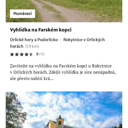
Poznávací
Vyhlídka na Farském kopci
Orlické hory a Podorlicko
Rokytnice v Orlických
horách
(19 km)
9
/
10
Zavítejte na vyhlídku na Farském kopci u Rokytnice
v Orlických horách. Zdejší vyhlídka je sice nenápadná,
ale přesto nabízí krá...