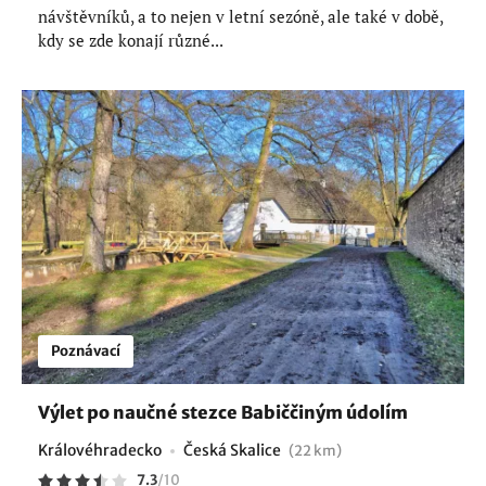
návštěvníků, a to nejen v letní sezóně, ale také v době,
kdy se zde konají různé...
Poznávací
Výlet po naučné stezce Babiččiným údolím
Královéhradecko
Česká Skalice
(22 km)
7.3
/
10