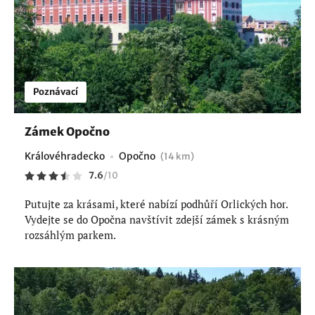
Poznávací
Zámek Opočno
Královéhradecko
Opočno
(14 km)
7.6
/
10
Putujte za krásami, které nabízí podhůří Orlických hor.
Vydejte se do Opočna navštívit zdejší zámek s krásným
rozsáhlým parkem.