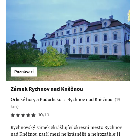
Poznávací
Zámek Rychnov nad Kněžnou
Orlické hory a Podorlicko
Rychnov nad Kněžnou
(15
km)
10
/
10
Rychnovský zámek zkrášlující okresní město Rychnov
nad Kněžnou patří mezi nejkrásnější a nejrozsáhlejší