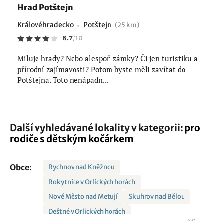
Hrad Potštejn
Královéhradecko
Potštejn
(25 km)
8.7
/
10
Miluje hrady? Nebo alespoň zámky? Či jen turistiku a
přírodní zajímavosti? Potom byste měli zavítat do
Potštejna. Toto nenápadn...
Další vyhledávané lokality v kategorii:
pro
rodiče s dětským kočárkem
Obce:
Rychnov nad Kněžnou
Rokytnice v Orlických horách
Nové Město nad Metují
Skuhrov nad Bělou
Deštné v Orlických horách