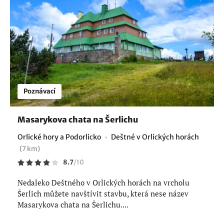
Poznávací
Masarykova chata na Šerlichu
Orlické hory a Podorlicko
Deštné v Orlických horách
(7 km)
8.7
/
10
Nedaleko Deštného v Orlických horách na vrcholu
Šerlich můžete navštívit stavbu, která nese název
Masarykova chata na Šerlichu....