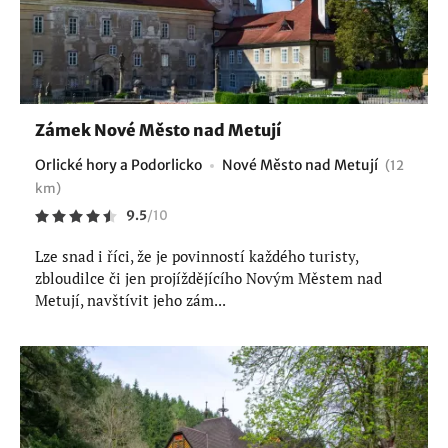
Zámek Nové Město nad Metují
Orlické hory a Podorlicko
Nové Město nad Metují
(12
km)
9.5
/
10
Lze snad i říci, že je povinností každého turisty,
zbloudilce či jen projíždějícího Novým Městem nad
Metují, navštívit jeho zám...