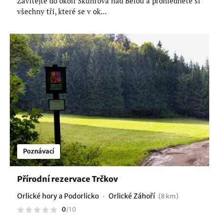
Zavítejte do okolí Skuhrova nad Bělou a prohlédněte si
všechny tři, které se v ok...
Poznávací
Přírodní rezervace Trčkov
Orlické hory a Podorlicko
Orlické Záhoří
(8 km)
0
/
10