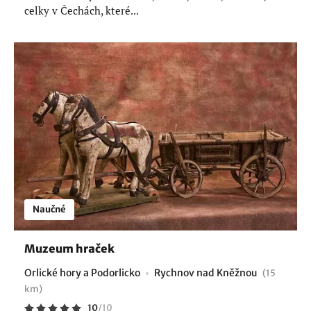
celky v Čechách, které...
Naučné
Muzeum hraček
Orlické hory a Podorlicko
Rychnov nad Kněžnou
(15
km)
10
/
10