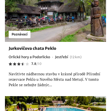
Poznávací
Jurkovičova chata Peklo
Orlické hory a Podorlicko
Jestřebí
(12 km)
7.8
/
10
Navštivte nádhernou stavbu v krásné přírodě Přírodní
rezervace Peklo u Nového Města nad Metují. V tomto
Pekle se nebojte žádnýc...