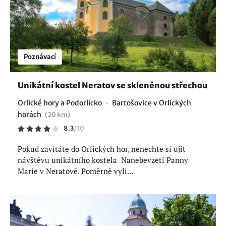
Poznávací
Unikátní kostel Neratov se skleněnou střechou
Orlické hory a Podorlicko
Bartošovice v Orlických
horách
(20 km)
8.3
/
10
Pokud zavítáte do Orlických hor, nenechte si ujít
návštěvu unikátního kostela Nanebevzetí Panny
Marie v Neratově. Poměrně vyli...