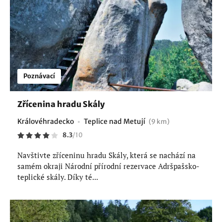
Poznávací
Zřícenina hradu Skály
Královéhradecko
Teplice nad Metují
(9 km)
8.3
/
10
Navštivte zříceninu hradu Skály, která se nachází na
samém okraji Národní přírodní rezervace Adršpašsko-
teplické skály. Díky té...