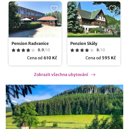
Pension Radvanice
Penzion Skály
8.9
/
10
8
/
10
Cena od
610 Kč
Cena od
595 Kč
Zobrazit všechna ubytování