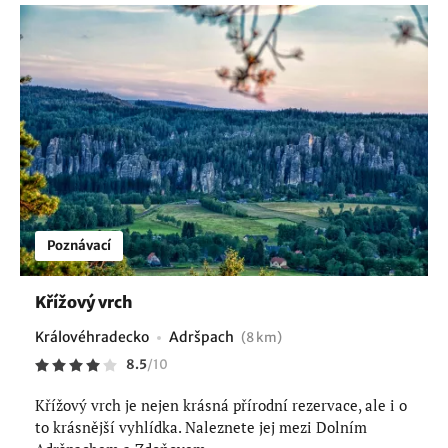
Poznávací
Křížový vrch
Královéhradecko
Adršpach
(8 km)
8.5
/
10
Křížový vrch je nejen krásná přírodní rezervace, ale i o
to krásnější vyhlídka. Naleznete jej mezi Dolním