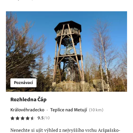
Poznávací
Rozhledna Čáp
Královéhradecko
Teplice nad Metují
(10 km)
9.5
/
10
Nenechte si ujít výhled z nejvyššího vrchu Aršpašsko-