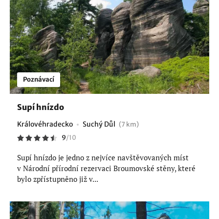
Poznávací
Supí hnízdo
Královéhradecko
Suchý Důl
(7 km)
9
/
10
Supí hnízdo je jedno z nejvíce navštěvovaných míst
v Národní přírodní rezervaci Broumovské stěny, které
bylo zpřístupněno již v...