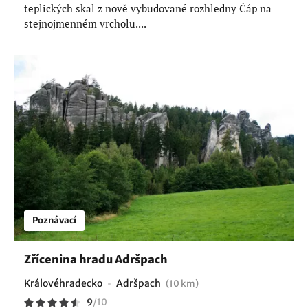
teplických skal z nově vybudované rozhledny Čáp na
stejnojmenném vrcholu....
Poznávací
Zřícenina hradu Adršpach
Královéhradecko
Adršpach
(10 km)
9
/
10