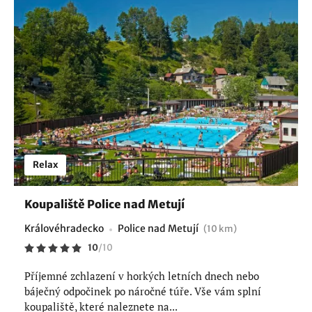
Relax
Koupaliště Police nad Metují
Královéhradecko
Police nad Metují
(10 km)
10
/
10
Příjemné zchlazení v horkých letních dnech nebo
báječný odpočinek po náročné túře. Vše vám splní
koupaliště, které naleznete na...