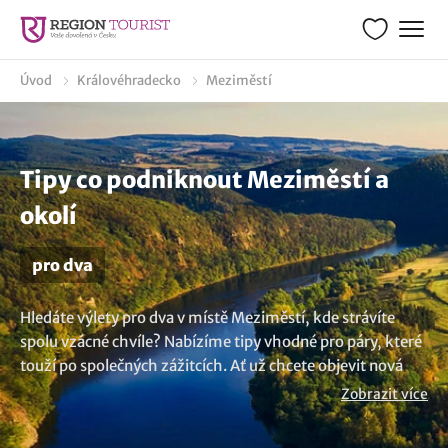
Úvod
Královéhradecko
Meziměstí
Tipy co podniknout Meziměstí a
okolí
pro dva
Hledáte výlety pro dva v místě Meziměstí, kde strávíte
spolu vzácné chvíle? Nabízíme tipy vhodné pro páry, které
touží po společných zážitcích. Ať už chcete objevit nová
místa nebo si užít klidné chvíle ve dvou, naše rady vám
Zobrazit více
ukážou, co dělat a kam se vydat. Plánujte romantické a
nezapomenutelné okamžiky s našimi doporučeními.