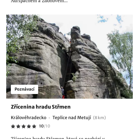
Adršpachem a Zdoňovem...
Poznávací
Zřícenina hradu Střmen
Královéhradecko
Teplice nad Metují
(8 km)
10
/
10
Zřícenina hradu Střemen, která se nachází v