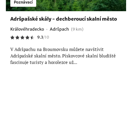
Poznávací
Adršpašské skály - dechberoucí skalní město
Královéhradecko
Adršpach
(9 km)
9.3
/
10
V Adršpachu na Broumovsku můžete navštívit
Adršpašské skalní město. Pískovcové skalní bludiště
fascinuje turisty a horolezce už...