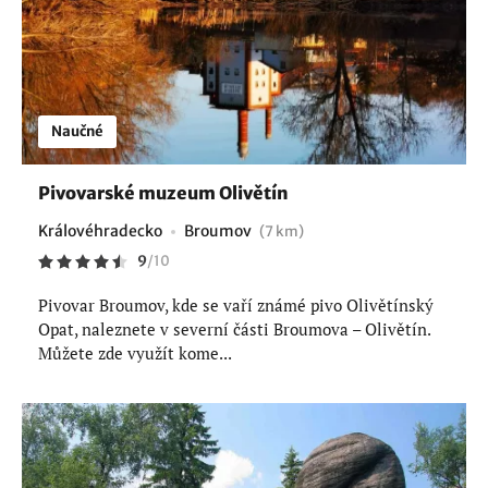
Naučné
Pivovarské muzeum Olivětín
Královéhradecko
Broumov
(7 km)
9
/
10
Pivovar Broumov, kde se vaří známé pivo Olivětínský
Opat, naleznete v severní části Broumova – Olivětín.
Můžete zde využít kome...