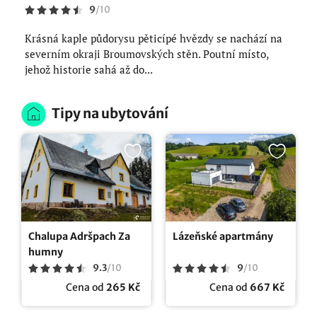
9
/
10
Krásná kaple půdorysu pěticípé hvězdy se nachází na
severním okraji Broumovských stěn. Poutní místo,
jehož historie sahá až do...
Tipy na ubytování
Chalupa Adršpach Za
Lázeňské apartmány
humny
9.3
/
10
9
/
10
Cena od
265 Kč
Cena od
667 Kč