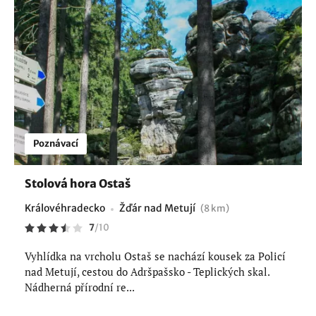
Poznávací
Stolová hora Ostaš
Královéhradecko
Žďár nad Metují
(8 km)
7
/
10
Vyhlídka na vrcholu Ostaš se nachází kousek za Policí
nad Metují, cestou do Adršpašsko - Teplických skal.
Nádherná přírodní re...