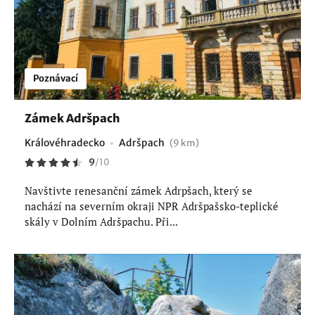
Poznávací
Zámek Adršpach
Královéhradecko
Adršpach
(9 km)
9
/
10
Navštivte renesanční zámek Adrpšach, který se
nachází na severním okraji NPR Adršpašsko-teplické
skály v Dolním Adršpachu. Při...