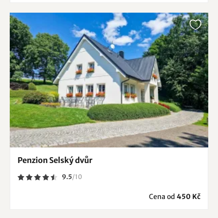
Penzion Selský dvůr
9.5
/
10
Cena od
450 Kč