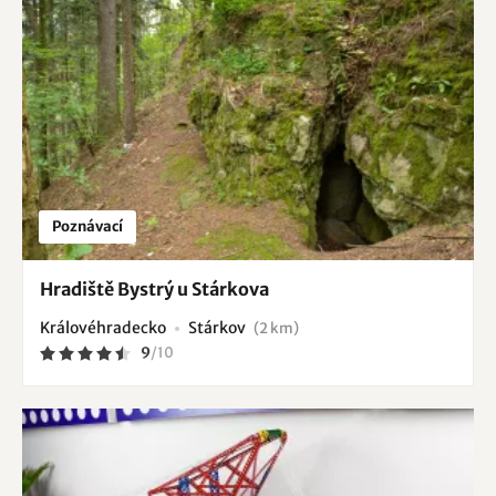
Poznávací
Hradiště Bystrý u Stárkova
Královéhradecko
Stárkov
(2 km)
9
/
10