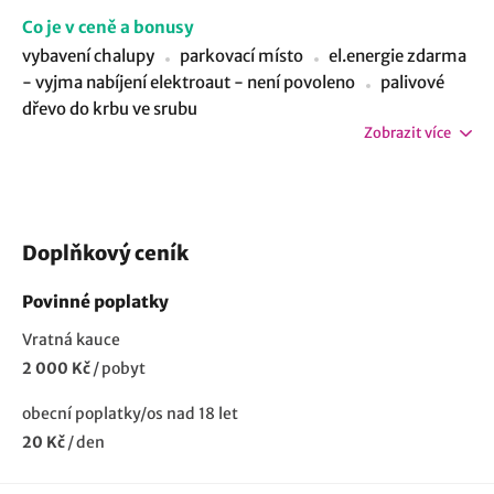
Co je v ceně a bonusy
vybavení chalupy
parkovací místo
el.energie zdarma
- vyjma nabíjení elektroaut - není povoleno
palivové
dřevo do krbu ve srubu
Zobrazit více
Doplňkový ceník
Povinné poplatky
Vratná kauce
2 000 Kč
/
pobyt
obecní poplatky/os nad 18 let
20 Kč
/
den