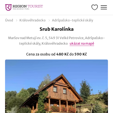
Úvod
Královéhradecko
Adršpašsko-teplické skály
Srub Karolínka
Maršov nad Metují ev. č. 5, 549 31 Velké Petrovice, Adršpašsko-
teplické skály, Královéhradecko
ukázat na mapě
Cena za osobu od
480 Kč
do
590 Kč