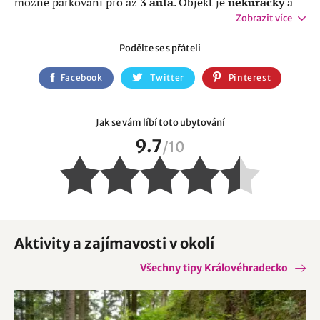
možné parkování pro až
3 auta
. Objekt je
nekuřácký
a
bez možnosti ubytování domácích mazlíčků
.
Zobrazit více
Podělte se s přáteli
Facebook
Twitter
Pinterest
Jak se vám líbí toto ubytování
9.7
/
10
Aktivity a zajímavosti v okolí
Všechny tipy Královéhradecko