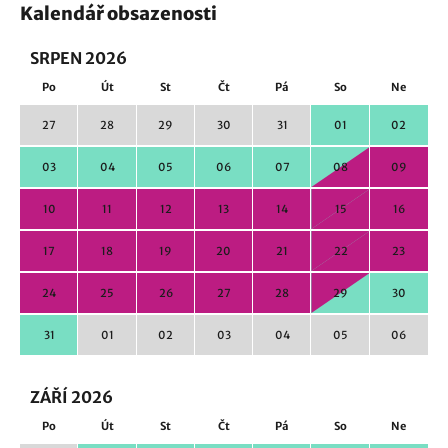
Kalendář obsazenosti
SRPEN 2026
Po
Út
St
Čt
Pá
So
Ne
27
28
29
30
31
01
02
03
04
05
06
07
08
09
10
11
12
13
14
15
16
17
18
19
20
21
22
23
24
25
26
27
28
29
30
31
01
02
03
04
05
06
ZÁŘÍ 2026
Po
Út
St
Čt
Pá
So
Ne