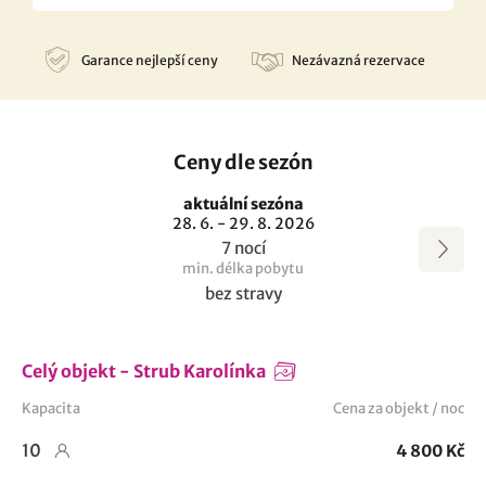
Garance nejlepší ceny
Nezávazná rezervace
Ceny dle sezón
aktuální sezóna
28. 6. - 29. 8. 2026
7 nocí
min. délka pobytu
bez stravy
Celý objekt - Strub Karolínka
Kapacita
Cena za objekt / noc
10
4 800 Kč