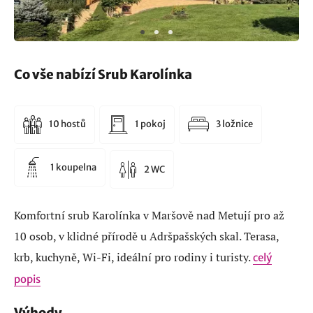
Co vše nabízí Srub Karolínka
10 hostů
1 pokoj
3 ložnice
1 koupelna
2 WC
Komfortní srub Karolínka v Maršově nad Metují pro až
10 osob, v klidné přírodě u Adršpašských skal. Terasa,
krb, kuchyně, Wi-Fi, ideální pro rodiny i turisty.
celý
popis
Výhody