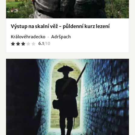
Výstup na skalní věž - půldenní kurz lezení
Královéhradecko
Adršpach
6.1
/
10