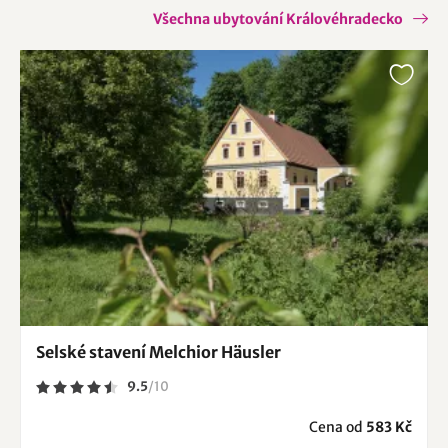
Všechna ubytování Královéhradecko
Selské stavení Melchior Häusler
9.5
/
10
Cena od
583 Kč