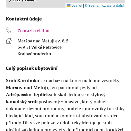
Leaflet
|
© Seznam.cz a.s. a další
Kontaktní údaje
Zobrazit telefon
Maršov nad Metují ev. č. 5
549 31 Velké Petrovice
Královéhradecko
Celý popisek ubytování
Srub Karolínka
se nachází na konci malebné vesničky
Maršov nad Metují
, jen pár minut jízdy od
Adršpašsko-teplických skal
. Jedná se o stylový
kanadský srub
postavený z masivu, který nabízí
dokonalé zázemí pro rodiny, přátele i milovníky turistiky
hledající klid, soukromí a komfortní ubytování v srdci
přírody. Díky své poloze v údolí řeky Metuje je srub
ideální základnou pro výlety do přírodních a historických