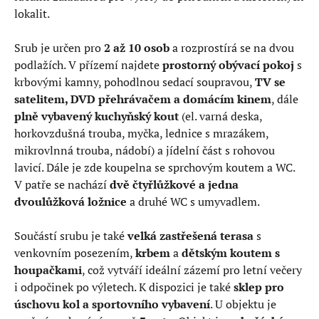
lokalit.
Srub je určen pro
2 až 10 osob
a rozprostírá se na dvou
podlažích. V přízemí najdete
prostorný obývací pokoj
s
krbovými kamny, pohodlnou sedací soupravou,
TV se
satelitem, DVD přehrávačem a domácím kinem
, dále
plně vybavený kuchyňský kout
(el. varná deska,
horkovzdušná trouba, myčka, lednice s mrazákem,
mikrovlnná trouba, nádobí) a jídelní část s rohovou
lavicí. Dále je zde koupelna se sprchovým koutem a WC.
V patře se nachází
dvě čtyřlůžkové a jedna
dvoulůžková ložnice
a druhé WC s umyvadlem.
Součástí srubu je také
velká zastřešená terasa
s
venkovním posezením,
krbem
a
dětským koutem s
houpačkami
, což vytváří ideální zázemí pro letní večery
i odpočinek po výletech. K dispozici je také
sklep pro
úschovu kol a sportovního vybavení
. U objektu je