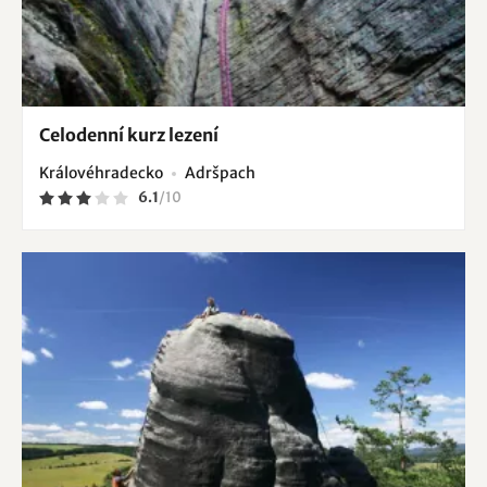
Celodenní kurz lezení
Královéhradecko
Adršpach
6.1
/
10