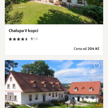
Chalupa V kopci
9
/
10
Cena od
204 Kč