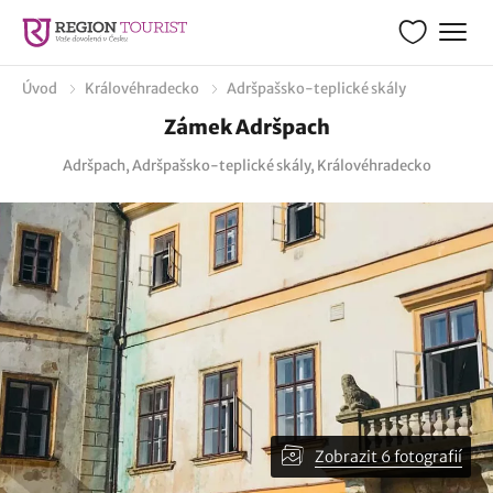
Úvod
Královéhradecko
Adršpašsko-teplické skály
Zámek Adršpach
Adršpach, Adršpašsko-teplické skály, Královéhradecko
Zobrazit 6 fotografií