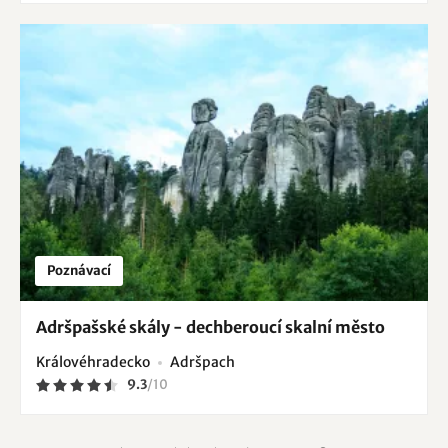
Poznávací
Adršpašské skály - dechberoucí skalní město
Královéhradecko
Adršpach
9.3
/
10