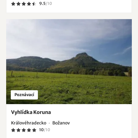
9.5
/
10
Poznávací
Vyhlídka Koruna
Královéhradecko
Božanov
10
/
10