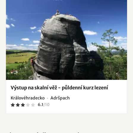
Výstup na skalní věž - půldenní kurz lezení
Královéhradecko
Adršpach
6.1
/
10