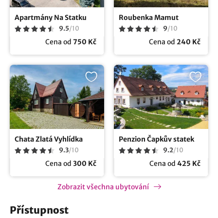
Apartmány Na Statku
Roubenka Mamut
9.5
/
10
9
/
10
Cena od
750 Kč
Cena od
240 Kč
Chata Zlatá Vyhlídka
Penzion Čapkův statek
9.3
/
10
9.2
/
10
Cena od
300 Kč
Cena od
425 Kč
Zobrazit všechna ubytování
Přístupnost