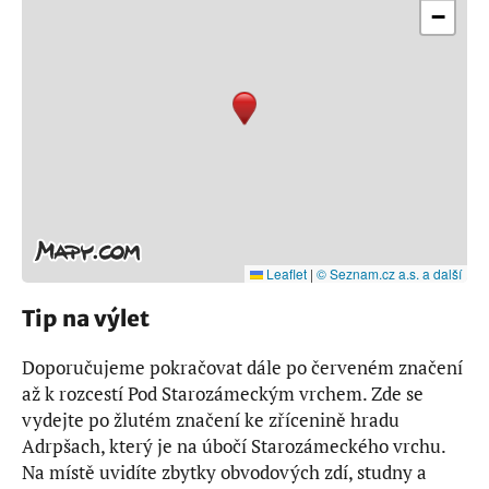
−
Leaflet
|
© Seznam.cz a.s. a další
Tip na výlet
Doporučujeme pokračovat dále po červeném značení
až k rozcestí Pod Starozámeckým vrchem. Zde se
vydejte po žlutém značení ke zřícenině hradu
Adrpšach, který je na úbočí Starozámeckého vrchu.
Na místě uvidíte zbytky obvodových zdí, studny a