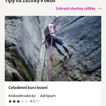
Tipy na zážitky v okolí
Zobrazit všechny zážitky
Celodenní kurz lezení
Královéhradecko
Adršpach
6.1
/
10