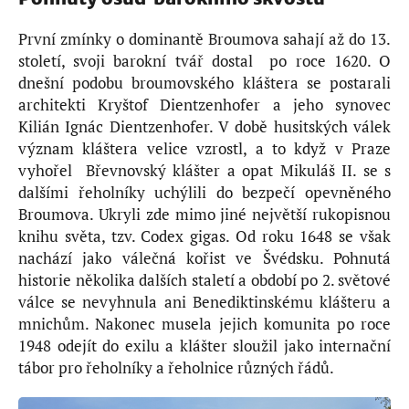
První zmínky o dominantě Broumova sahají až do 13.
století, svoji barokní tvář dostal po roce 1620. O
dnešní podobu broumovského kláštera se postarali
architekti Kryštof Dientzenhofer a jeho synovec
Kilián Ignác Dientzenhofer. V době husitských válek
význam kláštera velice vzrostl, a to když v Praze
vyhořel Břevnovský klášter a opat Mikuláš II. se s
dalšími řeholníky uchýlili do bezpečí opevněného
Broumova. Ukryli zde mimo jiné největší rukopisnou
knihu světa, tzv. Codex gigas. Od roku 1648 se však
nachází jako válečná kořist ve Švédsku. Pohnutá
historie několika dalších staletí a období po 2. světové
válce se nevyhnula ani Benediktinskému klášteru a
mnichům. Nakonec musela jejich komunita po roce
1948 odejít do exilu a klášter sloužil jako internační
tábor pro řeholníky a řeholnice různých řádů.