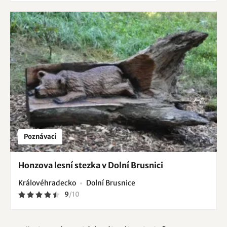
Poznávací
Honzova lesní stezka v Dolní Brusnici
Královéhradecko
Dolní Brusnice
9
/
10