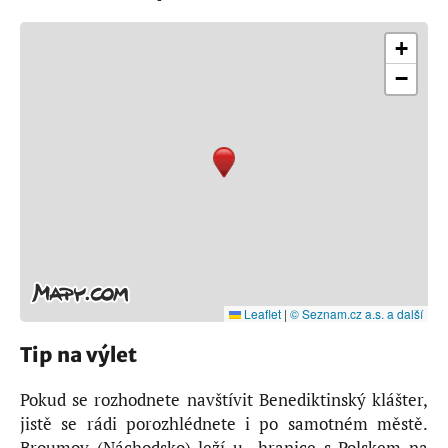
+
−
Leaflet
|
© Seznam.cz a.s. a další
Tip na výlet
Pokud se rozhodnete navštívit Benediktinský klášter,
jistě se rádi porozhlédnete i po samotném městě.
Broumov (Náchodsko) leží u hranice s Polskem na