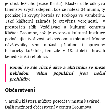
je otisk ležícího Ježíše Krista). Klášter dále odkrývá
tajemství svých sklepení, kde se nalézá 34 mumií, ty
pocházejí z krypty kostela sv. Prokopa ve Vamberku.
Také klášterní zahrada je otevřena veřejnosti, v
prostorách sídlí Vzdělávací a kulturní centrum
Klášter Broumov, což je evropská kulturní instituce
podněcující tvořivost, sebevědomí a toleranci. Mnohé
návštěvníky sem možná přitáhne i opravený
historický kuželník, ten zde v 18. století hrávali
benediktinští řeholníci.
Konají se zde různé akce a aktivitám se meze
nekladou. Velmi populární jsou noční
prohlídky.
Občerstvení
V areálu kláštera můžete posedět v místní kavárně.
Další možnosti občerstvení v centru Broumova.