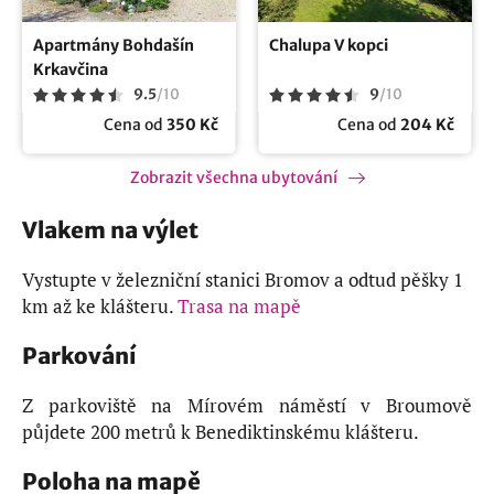
Apartmány Bohdašín
Chalupa V kopci
Krkavčina
9.5
/
10
9
/
10
Cena od
350 Kč
Cena od
204 Kč
Zobrazit všechna ubytování
Vlakem na výlet
Vystupte v železniční stanici Bromov a odtud pěšky 1
km až ke klášteru.
Trasa na mapě
Parkování
Z parkoviště na Mírovém náměstí v Broumově
půjdete 200 metrů k Benediktinskému klášteru.
Poloha na mapě