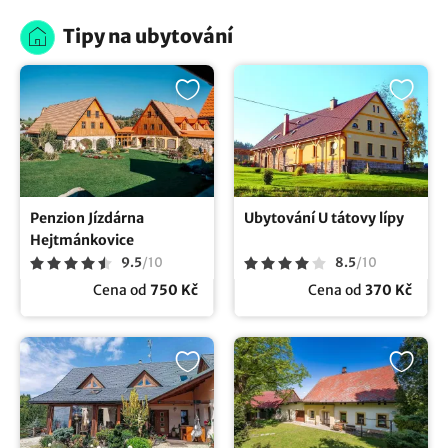
Tipy na ubytování
Penzion Jízdárna
Ubytování U tátovy lípy
Hejtmánkovice
9.5
/
10
8.5
/
10
Cena od
750 Kč
Cena od
370 Kč