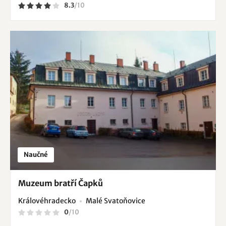
8.3
/
10
Naučné
Muzeum bratří Čapků
Královéhradecko
Malé Svatoňovice
0
/
10