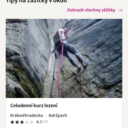
Tipy na zážitky v okolí
Zobrazit všechny zážitky
Celodenní kurz lezení
Královéhradecko
Adršpach
6.1
/
10