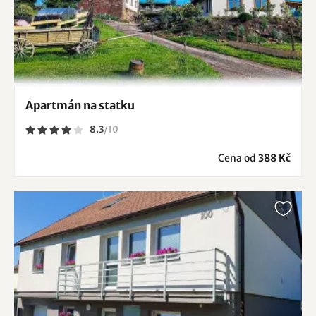
Apartmán na statku
8.3
/
10
Cena od
388 Kč