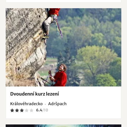
Dvoudenní kurz lezení
Královéhradecko
Adršpach
6.4
/
10