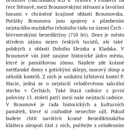
řece Stěnavě, mezi Broumovskými stěnami a Javořími
horami v chráněné krajinné oblasti Broumovska.
Počátky Broumova jsou spojeny s působením
nejstaršího mužského řeholního řádu na území Čech -
břevnovskými benediktýny (750 let). Dnes je město
středem zájmu nejen českých turistů, ale také
polských z oblastí Dolního Slezska a Kladska. V
Broumově vás jistě zaujme historické jádro města,
které je památkovou zónou. Najdete zde krásné
měšťanské domy s gotickými sklepy, morový sloup a
několik kostelů. Z nich je unikátní hřbitovní kostel P.
Marie, jedná se o nejstarší celodřevěnou sakrální
stavbu v Čechách. Také Stará radnice z první
poloviny 13. století patří mezi naše nejstarší radnice.
V Broumově je řada historických a kulturních
památek, které si rozhodně nenechte ujít. Pokud
budete chtít navštívit kromě Benediktinského
kláštera alespoň část z nich, počítejte s celodenním