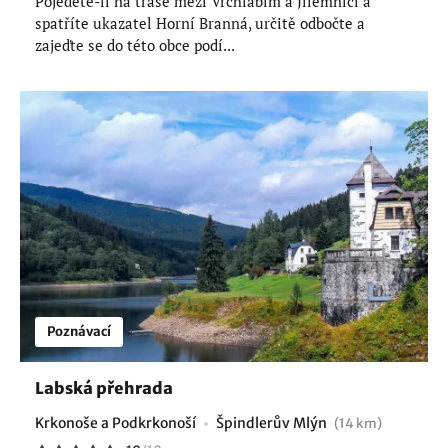
Pojedete-li na trase mezi Vrchlabím a Jilemnicí a
spatříte ukazatel Horní Branná, určitě odbočte a
zajeďte se do této obce podí...
Poznávací
Labská přehrada
Krkonoše a Podkrkonoší
Špindlerův Mlýn
(14 km)