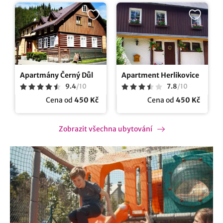
Apartmány Černý Důl
Apartment Herlikovice
9.4
/
10
7.8
/
10
Cena od
450 Kč
Cena od
450 Kč
Zobrazit všechna ubytování