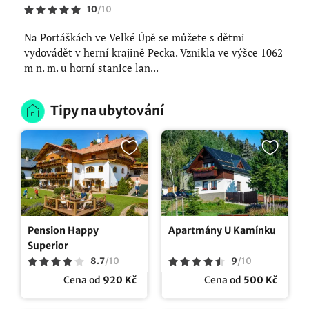
10
/
10
Na Portáškách ve Velké Úpě se můžete s dětmi
vydovádět v herní krajině Pecka. Vznikla ve výšce 1062
m n. m. u horní stanice lan...
Tipy na ubytování
Pension Happy
Apartmány U Kamínku
Superior
8.7
/
10
9
/
10
Cena od
920 Kč
Cena od
500 Kč