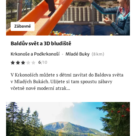
Zábavné
Baldův svět a 3D bludiště
Krkonoše a Podkrkonoší
Mladé Buky
(8 km)
6
/
10
V Krkonoších můžete s dětmi zavítat do Baldova světa
v Mladých Bukách. Užijete si tam spoustu zábavy
včetně nové moderní atrak...