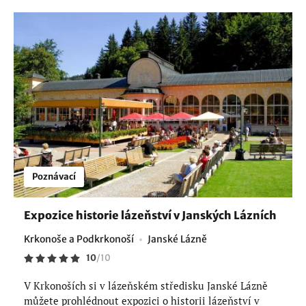
Poznávací
Expozice historie lázeňství v Janských Lázních
Krkonoše a Podkrkonoší
Janské Lázně
10
/
10
V Krkonoších si v lázeňském středisku Janské Lázně
můžete prohlédnout expozici o historii lázeňství v