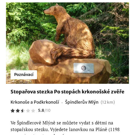
Poznávací
Stopařova stezka Po stopách krkonošské zvěře
Krkonoše a Podkrkonoší
Špindlerův Mlýn
(12 km)
5.8
/
10
Ve Špindlerově Mlýně se můžete vydat s dětmi na
stopařskou stezku. Vyjedete lanovkou na Pláně (1198