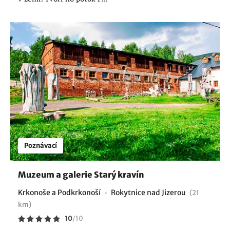
Poznávací
Muzeum a galerie Starý kravín
Krkonoše a Podkrkonoší
Rokytnice nad Jizerou
(21
km)
10
/
10