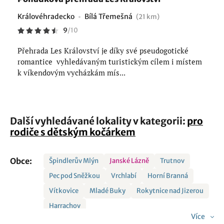
Královéhradecko
Bílá Třemešná
(21 km)
9
/
10
Přehrada Les Království je díky své pseudogotické
romantice vyhledávaným turistickým cílem i místem
k víkendovým vycházkám mís...
Další vyhledávané lokality v kategorii:
pro
rodiče s dětským kočárkem
Obce:
Špindlerův Mlýn
Janské Lázně
Trutnov
Pec pod Sněžkou
Vrchlabí
Horní Branná
Vítkovice
Mladé Buky
Rokytnice nad Jizerou
Harrachov
Více