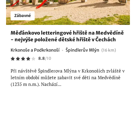
Zábavné
Měďánkovo letteringové hřiště na Medvědíně
- nejvýše položené dětské hřiště v Čechách
Krkonoše a Podkrkonoší
Špindlerův Mlýn
(16 km)
8.8
/
10
Při návštěvě Špindlerova Mlýna v Krkonoších zvláště v
letním období můžete zabavit své děti na Medvědíně
(1235 m n.m.). Nachází...