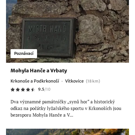
Poznávací
Mohyla Hanče a Vrbaty
Krkonoše a Podkrkonoší
Vítkovice
(18 km)
9.5
/
10
Dva významné památníčky „synů hor“ a historický
odkaz na počátky lyžařského sportu v Krkonoších jsou
bezesporu Mohyla Hanče a V...