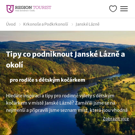
Úvod
Krkonoše a Podkrkonoší
Janské Lázně
Tipy co podniknout Janské Lázně a
okolí
pro rodiče s dětským kočárkem
Hledáte inspiraci a tipy pro rodinné výlety s dětským
kočárkem v místě Janské Lázně? Zaměřili jsme se na
nejmenší a připravili jsme seznam míst, která jsou vhodná
pro výlety s miminkem nebo batoletem v kočárku. Naše
Zobrazit více
nápady vám poradí kam vyrazit, co podniknout a jak
zajistit, aby byla cesta pohodlná i zábavná pro vás i vaše