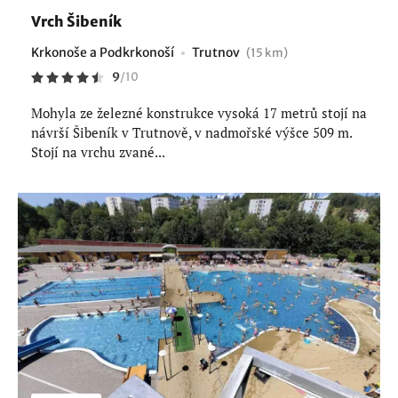
Vrch Šibeník
Krkonoše a Podkrkonoší
Trutnov
(15 km)
9
/
10
Mohyla ze železné konstrukce vysoká 17 metrů stojí na
návrší Šibeník v Trutnově, v nadmořské výšce 509 m.
Stojí na vrchu zvané...