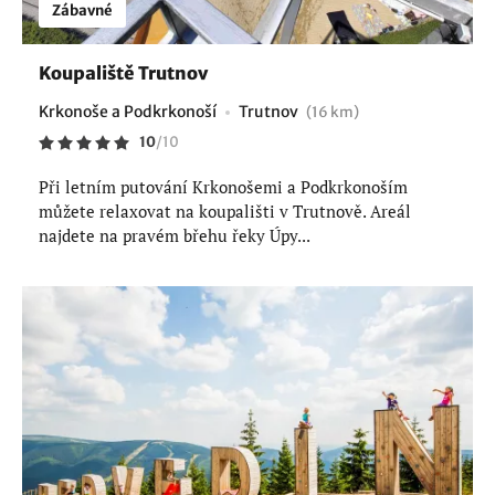
Zábavné
Koupaliště Trutnov
Krkonoše a Podkrkonoší
Trutnov
(16 km)
10
/
10
Při letním putování Krkonošemi a Podkrkonoším
můžete relaxovat na koupališti v Trutnově. Areál
najdete na pravém břehu řeky Úpy...