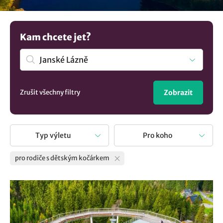
dítě. Naše tipy co navštívit s dětským kočárkem zahrnují
řadu míst, které jsou přístupné i pro ty nejmenší
cestovatele. A pokud kočárek nevyhovuje, vezměte s
Kam chcete jet?
sebou dětskou krosničku.
Zrušit všechny filtry
Zobrazit
Typ výletu
Pro koho
pro rodiče s dětským kočárkem