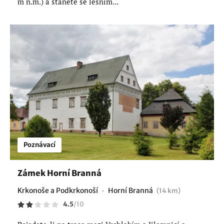
m n.m.) a stanete se lesním...
Poznávací
Zámek Horní Branná
Krkonoše a Podkrkonoší
Horní Branná
(14 km)
4.5
/
10