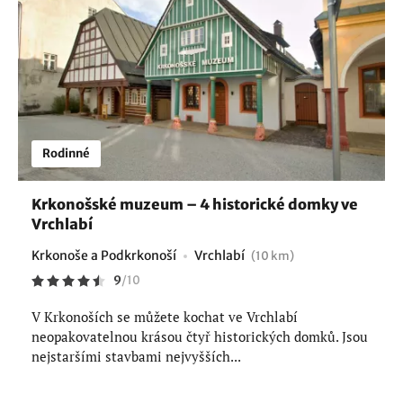
Rodinné
Krkonošské muzeum – 4 historické domky ve
Vrchlabí
Krkonoše a Podkrkonoší
Vrchlabí
(10 km)
9
/
10
V Krkonoších se můžete kochat ve Vrchlabí
neopakovatelnou krásou čtyř historických domků. Jsou
nejstaršími stavbami nejvyšších...