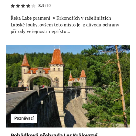
8.5
/
10
Řeka Labe pramení v Krkonoších v rašeliništích
Labské louky, ovšem toto místo je z důvodu ochrany
přírody veřejnosti nepřístu...
Poznávací
Pohádková přehrada Les Království