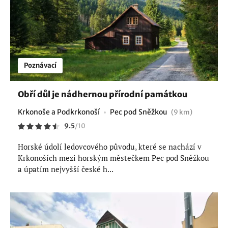
Poznávací
Obří důl je nádhernou přírodní památkou
Krkonoše a Podkrkonoší
Pec pod Sněžkou
(9 km)
9.5
/
10
Horské údolí ledovcového původu, které se nachází v
Krkonoších mezi horským městečkem Pec pod Sněžkou
a úpatím nejvyšší české h...