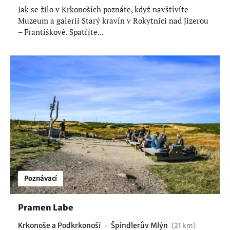
Jak se žilo v Krkonoších poznáte, když navštívíte
Muzeum a galerii Starý kravín v Rokytnici nad Jizerou
– Františkově. Spatříte...
Poznávací
Pramen Labe
Krkonoše a Podkrkonoší
Špindlerův Mlýn
(21 km)