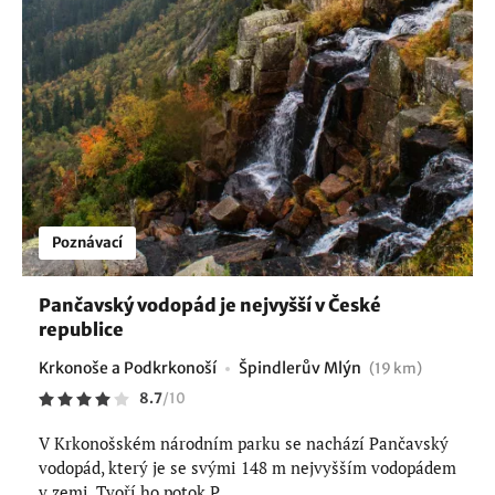
Poznávací
Pančavský vodopád je nejvyšší v České
republice
Krkonoše a Podkrkonoší
Špindlerův Mlýn
(19 km)
8.7
/
10
V Krkonošském národním parku se nachází Pančavský
vodopád, který je se svými 148 m nejvyšším vodopádem
v zemi. Tvoří ho potok P...