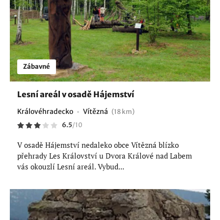
Zábavné
Lesní areál v osadě Hájemství
Královéhradecko
Vítězná
(18 km)
6.5
/
10
V osadě Hájemství nedaleko obce Vítězná blízko
přehrady Les Království u Dvora Králové nad Labem
vás okouzlí Lesní areál. Vybud...