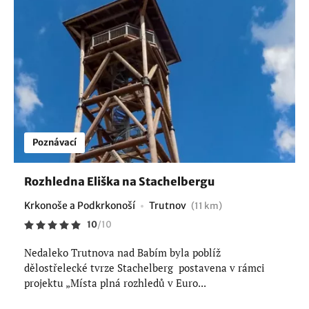
Poznávací
Rozhledna Eliška na Stachelbergu
Krkonoše a Podkrkonoší
Trutnov
(11 km)
10
/
10
Nedaleko Trutnova nad Babím byla poblíž
dělostřelecké tvrze Stachelberg postavena v rámci
projektu „Místa plná rozhledů v Euro...