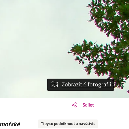
Zobrazit 6 fotografií
Sdílet
dmořské
Tipy co podniknout a navštívit