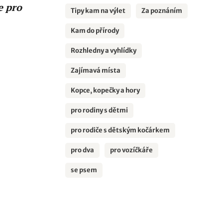
e pro
Tipy kam na výlet
Za poznáním
Kam do přírody
Rozhledny a vyhlídky
Zajímavá místa
Kopce, kopečky a hory
pro rodiny s dětmi
pro rodiče s dětským kočárkem
pro dva
pro vozíčkáře
se psem