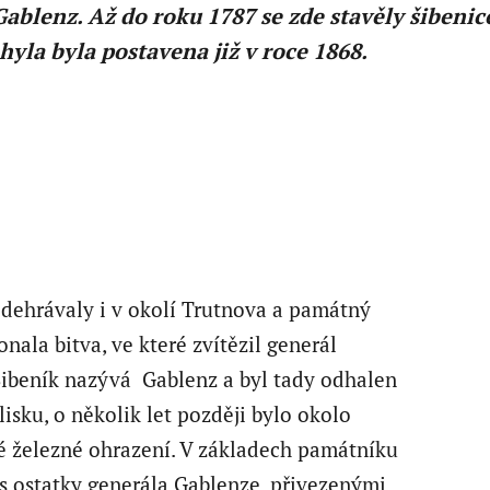
ablenz. Až do roku 1787 se zde stavěly šibenic
yla byla postavena již v roce 1868.
odehrávaly i v okolí Trutnova a památný
nala bitva, ve které zvítězil generál
Šibeník nazývá Gablenz a byl tady odhalen
isku, o několik let později bylo okolo
 železné ohrazení. V základech památníku
 s ostatky generála Gablenze, přivezenými