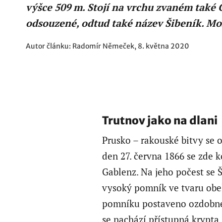
výšce 509 m. Stojí na vrchu zvaném také G
odsouzené, odtud také název Šibeník. Moh
Autor článku: Radomír Němeček, 8. května 2020
Trutnov jako na dlani
Prusko – rakouské bitvy se 
den 27. června 1866 se zde ko
Gablenz. Na jeho počest se 
vysoký pomník ve tvaru obel
pomníku postaveno ozdobné
se nachází přístupná krypta