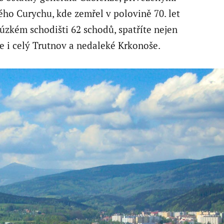
ého Curychu, kde zemřel v polovině 70. let
o úzkém schodišti 62 schodů, spatříte nejen
le i celý Trutnov a nedaleké Krkonoše.