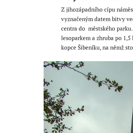
Z jihozápadního cípu náměst
vyznačeným datem bitvy vede
centra do městského parku.
lesoparkem a zhruba po 1,5
kopce Šibeníku, na němž sto