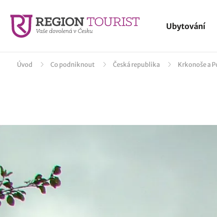
Ubytování
Úvod
Co podniknout
Česká republika
Krkonoše a 