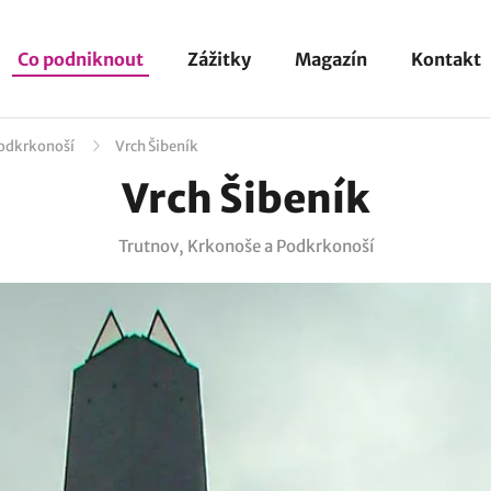
Co podniknout
Zážitky
Magazín
Kontakt
Podkrkonoší
Vrch Šibeník
Vrch Šibeník
Trutnov, Krkonoše a Podkrkonoší