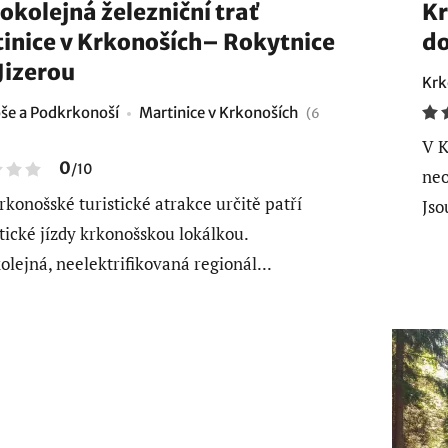
okolejná železniční trať
Kr
inice v Krkonoších– Rokytnice
do
Jizerou
Krk
še a Podkrkonoší
Martinice v Krkonoších
(6
V K
0
/
10
neo
rkonošské turistické atrakce určitě patří
Jso
ické jízdy krkonošskou lokálkou.
olejná, neelektrifikovaná regionál...