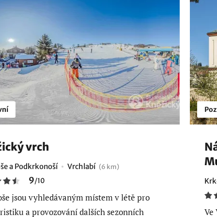
vní
Poz
ický vrch
Ná
M
še a Podkrkonoší
Vrchlabí
(6 km)
9
/
10
Krk
še jsou vyhledávaným místem v létě pro
uristiku a provozování dalších sezonních
Ve 