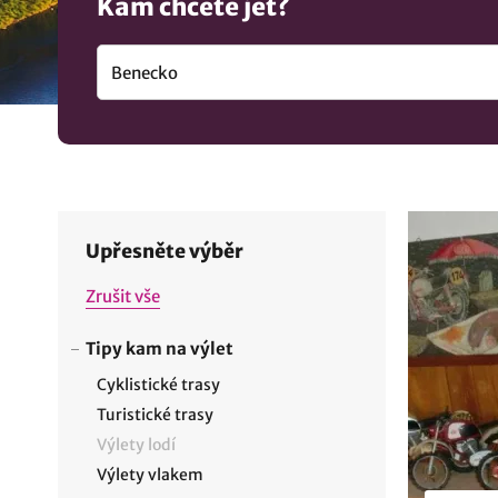
Kam chcete jet?
Upřesněte výběr
Zrušit vše
Tipy kam na výlet
Cyklistické trasy
Turistické trasy
Výlety lodí
Výlety vlakem