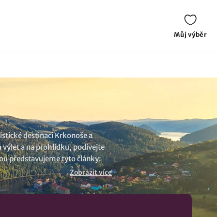
Můj výběr
istické destinaci Krkonoše a
 výlet a na prohlídku, podívejte
átkou představujeme tyto články:
 znamená obohatit svůj život.
Zobrazit více
átek, výlet vás obohatí o nové