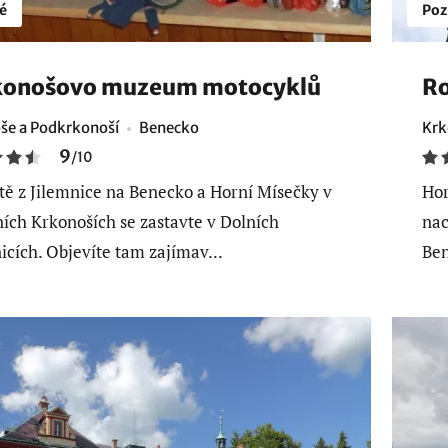
é
Poz
konošovo muzeum motocyklů
Ro
še a Podkrkonoší
Benecko
Krk
9
/
10
stě z Jilemnice na Benecko a Horní Mísečky v
Hor
ích Krkonoších se zastavte v Dolních
nac
icích. Objevíte tam zajímav...
Ben