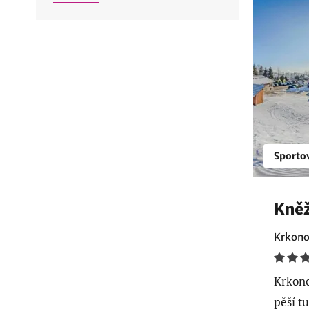
Sporto
Kněž
Krkono
Krkono
pěší t