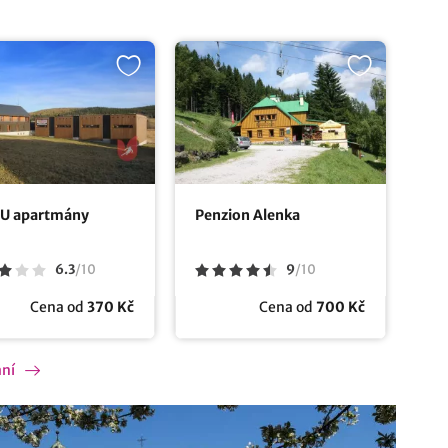
U apartmány
Penzion Alenka
6.3
/
10
9
/
10
Cena od
370 Kč
Cena od
700 Kč
ání