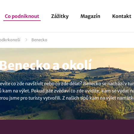
Co podniknout
Zážitky
Magazín
Kontakt
Podkrkonoší
Benecko
Benecko a okolí
evíte co zde navštívit nebo co zde dělat? Benecko se nachází v tur
ů kam na výlet. Pokud jste zvědaví co zde uvidíte, kam se vydat na
 kterou jsme pro turisty vytvořili. Z našich tipů kam na výlet nam
te, že obec spadá územně pod Liberecký kraj? Vypravit se na výlet
it nová místa. Ať se vydáte za poznáním přírodních krás nebo pam