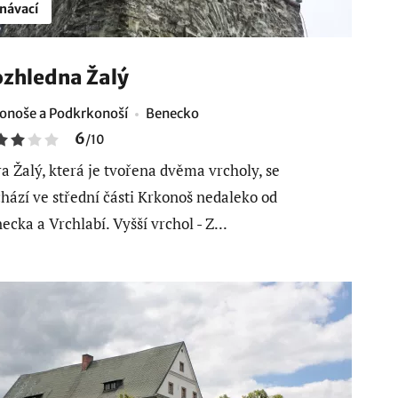
návací
zhledna Žalý
onoše a Podkrkonoší
Benecko
6
/
10
a Žalý, která je tvořena dvěma vrcholy, se
hází ve střední části Krkonoš nedaleko od
ecka a Vrchlabí. Vyšší vrchol - Z...