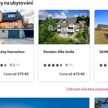
y na ubytování
ány Harrachov
Penzion Villa Stella
SKIM
9.2
/
10
9
/
10
Cena od
275 Kč
Cena od
472 Kč
Zobrazit všechna ubytov