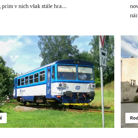
, prim v nich však stále hra...
nov
nár
é
Rod