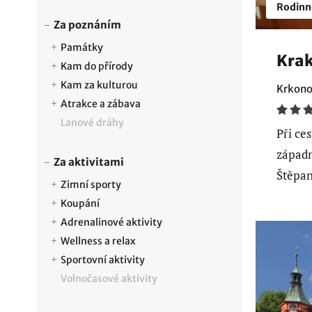
Rodinn
Za poznáním
Památky
Kra
Kam do přírody
Kam za kulturou
Krkono
Atrakce a zábava
Lanové dráhy
Při ce
západn
Za aktivitami
Štěpan
Zimní sporty
Koupání
Adrenalinové aktivity
Wellness a relax
Sportovní aktivity
Volnočasové aktivity