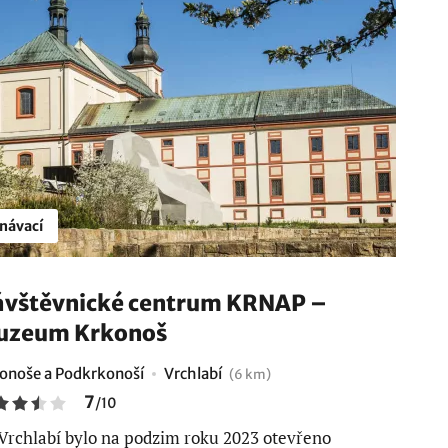
návací
vštěvnické centrum KRNAP –
uzeum Krkonoš
onoše a Podkrkonoší
Vrchlabí
(6 km)
7
/
10
Vrchlabí bylo na podzim roku 2023 otevřeno