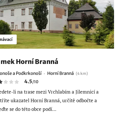
návací
mek Horní Branná
onoše a Podkrkonoší
Horní Branná
(4 km)
4.5
/
10
edete-li na trase mezi Vrchlabím a Jilemnicí a
tříte ukazatel Horní Branná, určitě odbočte a
eďte se do této obce podí...