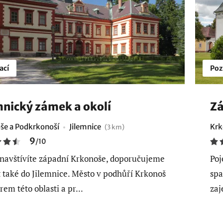
ací
Poz
mnický zámek a okolí
Zá
še a Podkrkonoší
Jilemnice
Krk
(3 km)
9
/
10
navštívíte západní Krkonoše, doporučujeme
Poj
t také do Jilemnice. Město v podhůří Krkonoš
spa
rem této oblasti a pr...
zaj