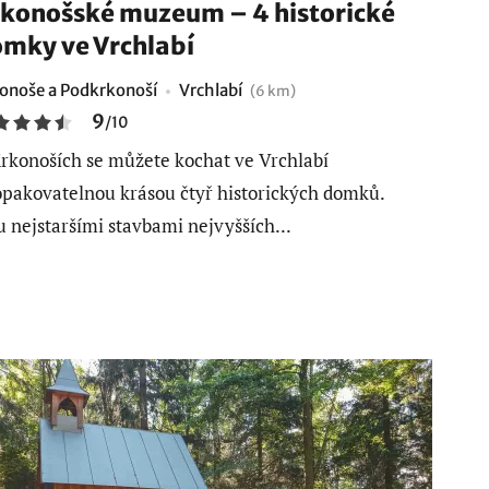
konošské muzeum – 4 historické
mky ve Vrchlabí
onoše a Podkrkonoší
Vrchlabí
(6 km)
9
/
10
rkonoších se můžete kochat ve Vrchlabí
pakovatelnou krásou čtyř historických domků.
u nejstaršími stavbami nejvyšších...