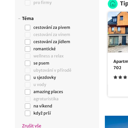
pro firmy
Tip
Téma
cestování za pivem
cestování za vínem
cestování za jídlem
romantické
wellness a relax
Apartm
se psem
702
ubytování v přírodě
u sjezdovky
u vody
amazing places
agroturistika
na víkend
když prší
Zrušit vše