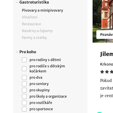
Gastroturistika
Pivovary a minipivovary
Vinařství
Restaurace
Kavárny a čajovny
Poznáv
Farmy a statky
Pro koho
Jile
pro rodiny s dětmi
Krkono
pro rodiče s dětským
kočárkem
pro dva
Pokud 
pro seniory
zavíta
pro skupiny
je cent
pro školy a organizace
pro vozíčkáře
pro sportovce