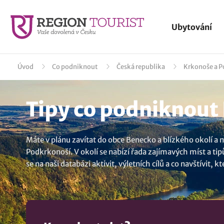
Ubytování
Úvod
Co podniknout
Česká republika
Krkonoše a 
Tipy co podniknout 
Máte v plánu zavítat do obce Benecko a blízkého okolí a n
Podkrkonoší. V okolí se nabízí řada zajímavých míst a tip
se na naši databázi aktivit, výletních cílů a co navštívit,
Krakonošovo muzeum motocyklů
,
Rozhledna Žalý
. A ví
Každý výlet přináší nejen odpočinek, ale i možnost objev
poznatky.