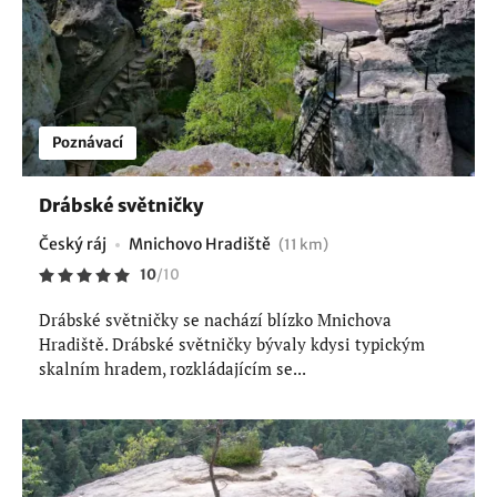
Poznávací
Drábské světničky
Český ráj
Mnichovo Hradiště
(11 km)
10
/
10
Drábské světničky se nachází blízko Mnichova
Hradiště. Drábské světničky bývaly kdysi typickým
skalním hradem, rozkládajícím se...