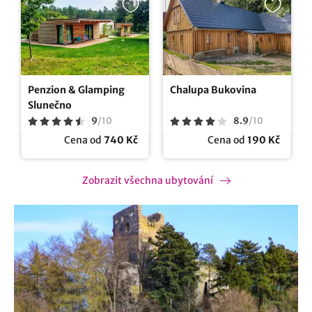
Penzion & Glamping
Chalupa Bukovina
Slunečno
9
/
10
8.9
/
10
Cena od
740 Kč
Cena od
190 Kč
Zobrazit všechna ubytování