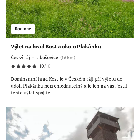
Rodinné
Výlet na hrad Kost a okolo Plakánku
Český ráj
Libošovice
(16 km)
10
/
10
Dominantní hrad Kost je v Českém ráji při výletu do
údolí Plakánku nepřehlédnutelný a je jen na vás, jestli
tento výlet spojíte...