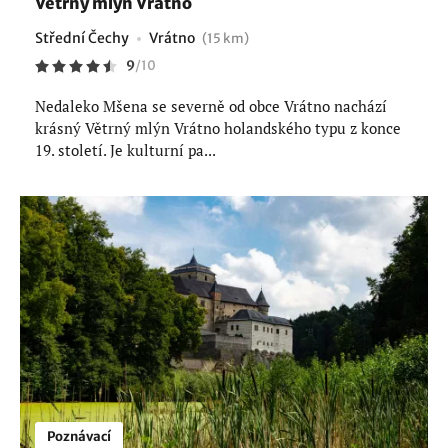
Větrný mlýn Vrátno
Střední Čechy
Vrátno
(15 km)
9
/
10
Nedaleko Mšena se severně od obce Vrátno nachází
krásný Větrný mlýn Vrátno holandského typu z konce
19. století. Je kulturní pa...
Poznávací