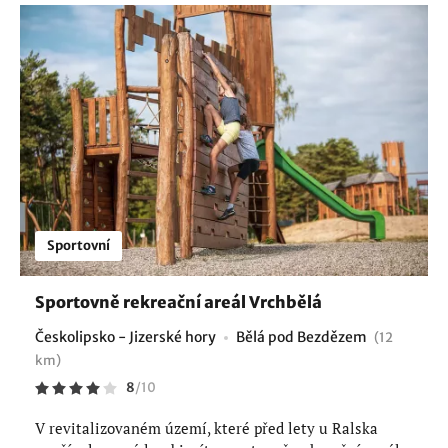
Sportovní
Sportovně rekreační areál Vrchbělá
Českolipsko - Jizerské hory
Bělá pod Bezdězem
(12
km)
8
/
10
V revitalizovaném území, které před lety u Ralska