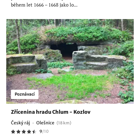
během let 1666 – 1668 jako lo...
Poznávací
Zřícenina hradu Chlum - Kozlov
Český ráj
Olešnice
(18 km)
9
/
10