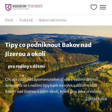
Úvod
Český ráj
Bakov nad Jizerou
Tipy co podniknout Bakov nad
Jizerou a okolí
pro rodiny s dětmi
Chcete zažít nezapomenutelné chvíle s vašimi dětmi?
Seznamte se s našimi tipy kam na výlet s dětmi v obci
Bakov nad Jizerou a jejím okolí, které jsou jako stvořené
pro rodinnou zábavu. Naleznete zde široký výběr aktivit a
Zobrazit více
inspirací co dělat a co navštívit jak s malými, tak i velkými
dětmi. Naše tipy vám pomohou objevit ty nejzajímavější