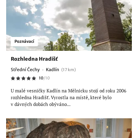
Poznávací
Rozhledna Hradišť
Střední Čechy
Kadlín
(17 km)
10
/
10
U malé vesničky Kadlín na Mělnicku stojí od roku 2006
rozhledna Hradišť. Vyrostla na místě, které bylo
v dávných dobách obýváno...