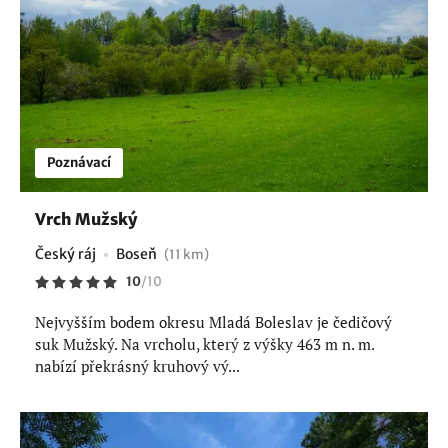
Poznávací
Vrch Mužský
Český ráj
Boseň
(11 km)
10
/
10
Nejvyšším bodem okresu Mladá Boleslav je čedičový
suk Mužský. Na vrcholu, který z výšky 463 m n. m.
nabízí překrásný kruhový vý...