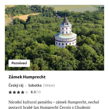
Poznávací
Zámek Humprecht
Český ráj
Sobotka
(18 km)
8.5
/
10
Národní kulturní památku – zámek Humprecht, nechal
postavit hrabě Jan Humprecht Černín z Chudenic