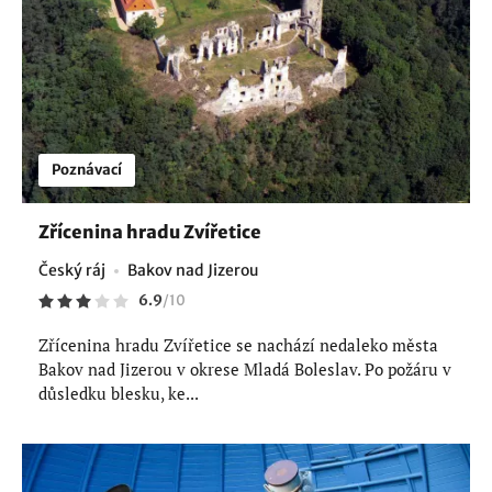
Poznávací
Zřícenina hradu Zvířetice
Český ráj
Bakov nad Jizerou
6.9
/
10
Zřícenina hradu Zvířetice se nachází nedaleko města
Bakov nad Jizerou v okrese Mladá Boleslav. Po požáru v
důsledku blesku, ke...