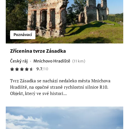
Poznávací
Zřícenina tvrze Zásadka
Český ráj
Mnichovo Hradiště
(11 km)
9.7
/
10
Tvrz Zásadka se nachází nedaleko města Mnichova
Hradiště, na opačné straně rychlostní silnice R10.
Objekt, který ve své histori...