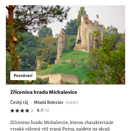
Poznávací
Zřícenina hradu Michalovice
Český ráj
Mladá Boleslav
(4 km)
8.7
/
10
Zříceninu hradu Michalovice, kterou charakterizuje
vysoká válcová věž zvaná Putna, najdete na okraji