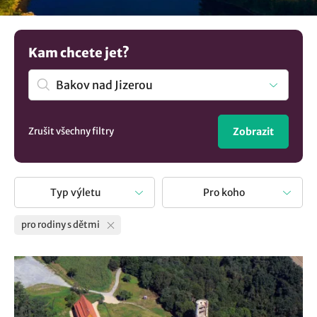
místa pro rodinné výlety, které děti zaujmou a užijete si
tak spolu příjemně strávené chvíle. Hledáte inspiraci pro
jednodenní výlet nebo plánujete celý víkend? Naše stránka
Kam chcete jet?
vám nabídne řadu nápadů co podniknout s dětmi v lokalitě
Bakov nad Jizerou. Objevte s námi výlety kudy z nudy s
dětmi.
Zrušit všechny filtry
Zobrazit
Typ výletu
Pro koho
pro rodiny s dětmi