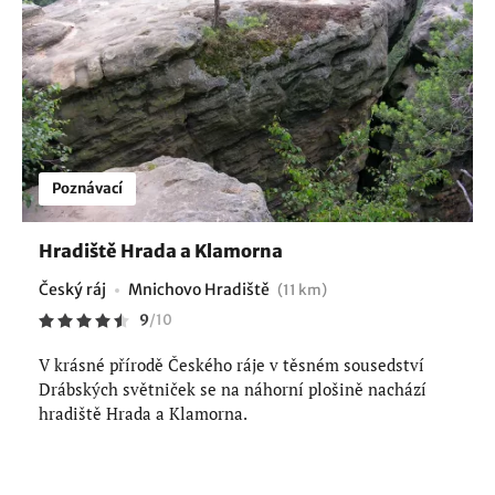
Poznávací
Hradiště Hrada a Klamorna
Český ráj
Mnichovo Hradiště
(11 km)
9
/
10
V krásné přírodě Českého ráje v těsném sousedství
Drábských světniček se na náhorní plošině nachází
hradiště Hrada a Klamorna.