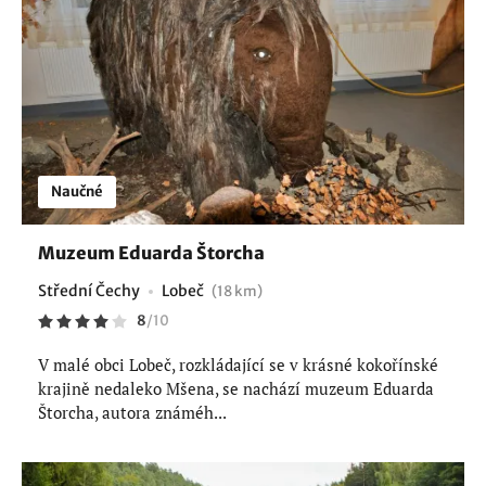
Naučné
Muzeum Eduarda Štorcha
Střední Čechy
Lobeč
(18 km)
8
/
10
V malé obci Lobeč, rozkládající se v krásné kokořínské
krajině nedaleko Mšena, se nachází muzeum Eduarda
Štorcha, autora známéh...