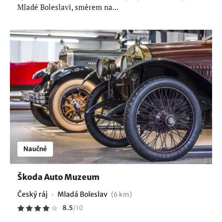
Mladé Boleslavi, směrem na...
Naučné
Škoda Auto Muzeum
Český ráj
Mladá Boleslav
(6 km)
8.5
/
10