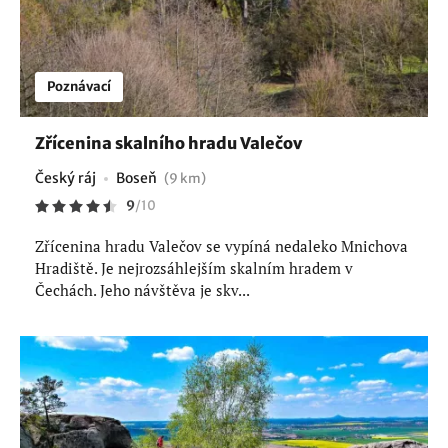
Poznávací
Zřícenina skalního hradu Valečov
Český ráj
Boseň
(9 km)
9
/
10
Zřícenina hradu Valečov se vypíná nedaleko Mnichova
Hradiště. Je nejrozsáhlejším skalním hradem v
Čechách. Jeho návštěva je skv...