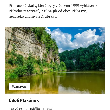
Příhrazské skály, které byly v červnu 1999 vyhlášeny
Přírodní rezervací, leží na jih od obce Příhrazy,
nedaleko známých Drábský...
Poznávací
Údolí Plakánek
Český ráj
Dobšín
(15 km)