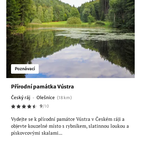
Poznávací
Přírodní památka Vústra
Český ráj
Olešnice
(18 km)
9
/
10
Vydejte se k přírodní památce Vústra v Českém ráji a
objevte kouzelné místo s rybníkem, slatinnou loukou a
pískovcovými skalami...