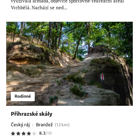
využívala armáda, objevíte sportovně-rekreační areál
Vrchbělá. Nachází se ned...
Rodinné
Příhrazské skály
Český ráj
Branžež
(12 km)
8.3
/
10