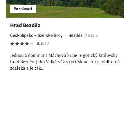
Poznávací
Hrad Bezděz
Českolipsko - Jizerské hory
Bezděz
(16 km)
8.8
/
10
Jednou z dominant Máchova kraje je gotický královský
hrad Bezděz. Jeho Velká věž s rytířskou síní je viditelná
zdaleka a je tak...