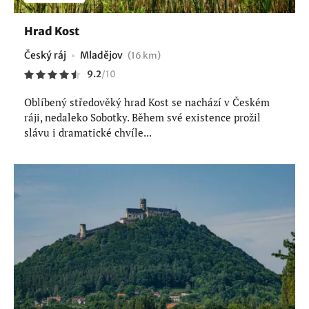
Hrad Kost
Český ráj
Mladějov
(16 km)
9.2
/
10
Oblíbený středověký hrad Kost se nachází v Českém
ráji, nedaleko Sobotky. Během své existence prožil
slávu i dramatické chvíle...