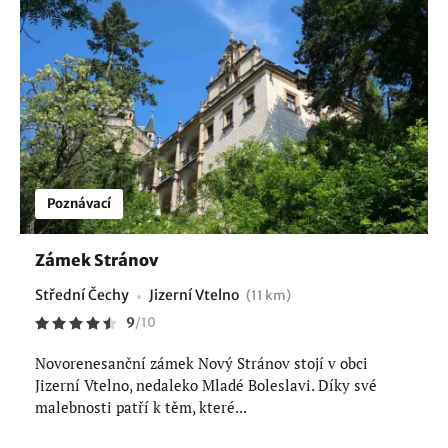
Poznávací
Zámek Stránov
Střední Čechy
Jizerní Vtelno
(11 km)
9
/
10
Novorenesanční zámek Nový Stránov stojí v obci
Jizerní Vtelno, nedaleko Mladé Boleslavi. Díky své
malebnosti patří k těm, které...