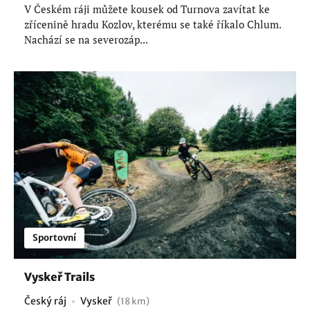
V Českém ráji můžete kousek od Turnova zavítat ke
zřícenině hradu Kozlov, kterému se také říkalo Chlum.
Nachází se na severozáp...
Sportovní
Vyskeř Trails
Český ráj
Vyskeř
(18 km)