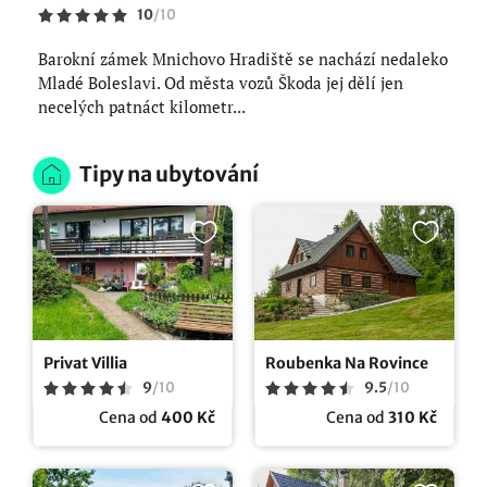
10
/
10
Barokní zámek Mnichovo Hradiště se nachází nedaleko
Mladé Boleslavi. Od města vozů Škoda jej dělí jen
necelých patnáct kilometr...
Tipy na ubytování
Privat Villia
Roubenka Na Rovince
9
/
10
9.5
/
10
Cena od
400 Kč
Cena od
310 Kč