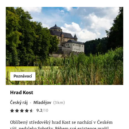
Poznávací
Hrad Kost
Český ráj
Mladějov
(3 km)
9.2
/
10
Oblíbený středověký hrad Kost se nachází v Českém
ráji, nedaleko Sobotky. Během své existence prožil