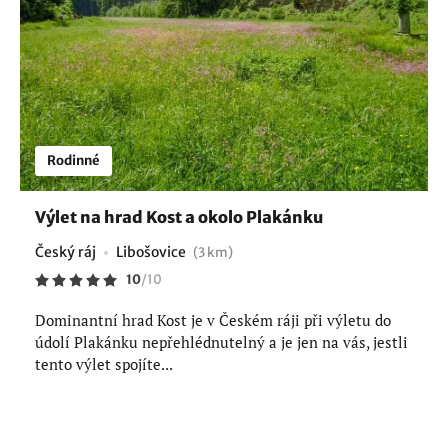
Rodinné
Výlet na hrad Kost a okolo Plakánku
Český ráj
Libošovice
(3 km)
10
/
10
Dominantní hrad Kost je v Českém ráji při výletu do
údolí Plakánku nepřehlédnutelný a je jen na vás, jestli
tento výlet spojíte...