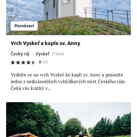
Poznávací
Vrch Vyskeř a kaple sv. Anny
Český ráj
Vyskeř
(7 km)
9
/
10
Vydejte se na vrch Vyskeř ke kapli sv. Anny a poznejte
jedno z nejkrásnějších vyhlídkových míst Českého ráje.
Čeká vás krátký v...