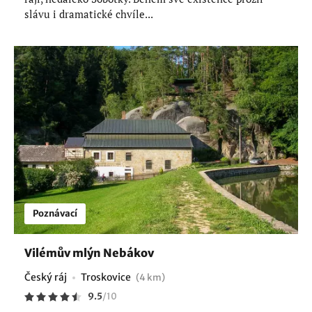
slávu i dramatické chvíle...
Poznávací
Vilémův mlýn Nebákov
Český ráj
Troskovice
(4 km)
9.5
/
10