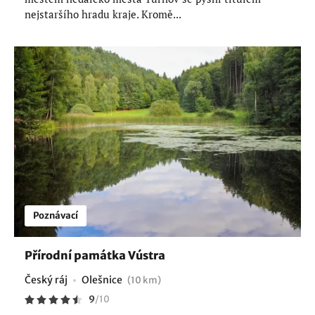
nejstaršího hradu kraje. Kromě...
Poznávací
Přírodní památka Vústra
Český ráj
Olešnice
(10 km)
9
/
10