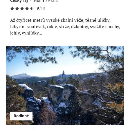
Český ráj
Holín
(9 km)
9
/
10
Až čtyřicet metrů vysoké skalní věže, těsné uličky,
labyrint soutěsek, rokle, strže, úžlabiny, svažité chodby,
jehly, vyhlídky...
Rodinné