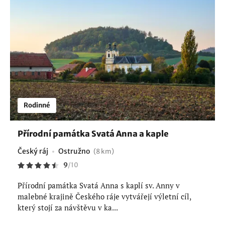
Rodinné
Přírodní památka Svatá Anna a kaple
Český ráj
Ostružno
(8 km)
9
/
10
Přírodní památka Svatá Anna s kaplí sv. Anny v
malebné krajině Českého ráje vytvářejí výletní cíl,
který stojí za návštěvu v ka...