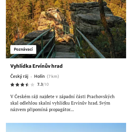
Poznávací
Vyhlídka Ervínův hrad
Český ráj
Holín
(7 km)
7.3
/
10
V Českém ráji najdete v západní části Prachovských
skal odlehlou skalní vyhlídku Ervínův hrad. Svým
názvem připomíná propagátor...