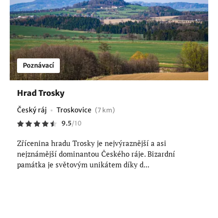
Poznávací
Hrad Trosky
Český ráj
Troskovice
(7 km)
9.5
/
10
Zřícenina hradu Trosky je nejvýraznější a asi
nejznámější dominantou Českého ráje. Bizardní
památka je světovým unikátem díky d...