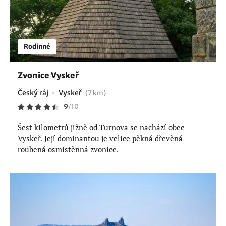
Rodinné
Zvonice Vyskeř
Český ráj
Vyskeř
(7 km)
9
/
10
Šest kilometrů jižně od Turnova se nachází obec
Vyskeř. Její dominantou je velice pěkná dřevěná
roubená osmistěnná zvonice.