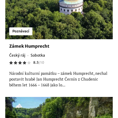
Poznávací
Zámek Humprecht
Český ráj
Sobotka
8.5
/
10
Národní kulturní památku – zámek Humprecht, nechal
postavit hrabě Jan Humprecht Černín z Chudenic
během let 1666 – 1668 jako lo...