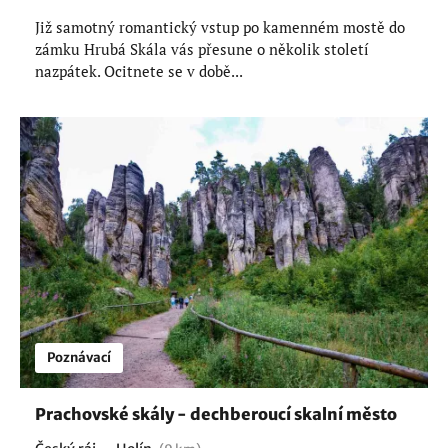
Již samotný romantický vstup po kamenném mostě do
zámku Hrubá Skála vás přesune o několik století
nazpátek. Ocitnete se v době...
Poznávací
Prachovské skály - dechberoucí skalní město