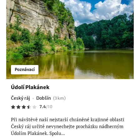
Poznávací
Údolí Plakánek
Český ráj
Dobšín
(3 km)
7.4
/
10
Při návštěvě naší nejstarší chráněné krajinné oblasti
Český ráj určitě nevynechejte procházku nádherným
Údolím Plakánek. Spolu...