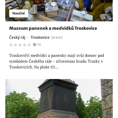
Naučné
Muzeum panenek a medvídků Troskovice
Český ráj
Troskovice
(6 km)
0
/
10
Troskovičtí medvídci a panenky mají svůj domov pod
symbolem Českého ráje – zříceninou hradu Trosky v
Troskovicích. Na ploše tří...