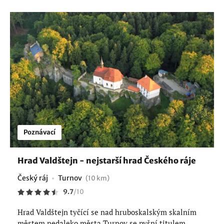
Poznávací
Hrad Valdštejn - nejstarší hrad Českého ráje
Český ráj
Turnov
(10 km)
9.7
/
10
Hrad Valdštejn tyčící se nad hruboskalským skalním
městem nedaleko města Turnov se pyšní titulem