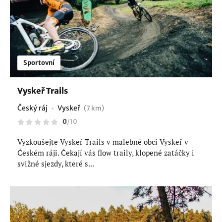
Sportovní
Vyskeř Trails
Český ráj
Vyskeř
(7 km)
0
/
10
Vyzkoušejte Vyskeř Trails v malebné obci Vyskeř v
Českém ráji. Čekají vás flow traily, klopené zatáčky i
svižné sjezdy, které s...