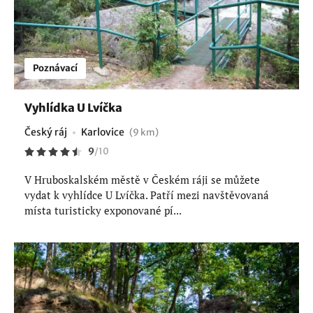
Poznávací
Vyhlídka U Lvíčka
Český ráj
Karlovice
(9 km)
9
/
10
V Hruboskalském městě v Českém ráji se můžete
vydat k vyhlídce U Lvíčka. Patří mezi navštěvovaná
místa turisticky exponované pí...