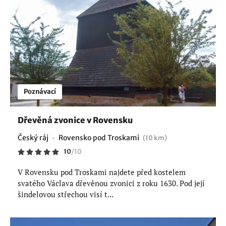
Poznávací
Dřevěná zvonice v Rovensku
Český ráj
Rovensko pod Troskami
(10 km)
10
/
10
V Rovensku pod Troskami najdete před kostelem
svatého Václava dřevěnou zvonici z roku 1630. Pod její
šindelovou střechou visí t...