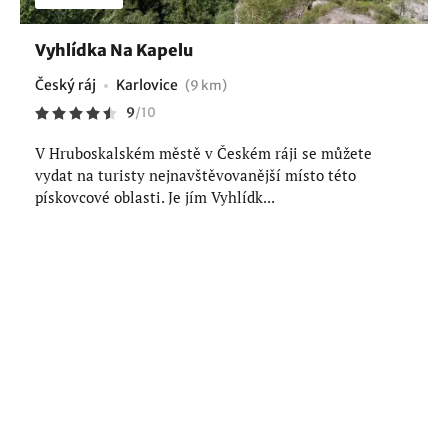
Vyhlídka Na Kapelu
Český ráj
Karlovice
(9 km)
9
/
10
V Hruboskalském městě v Českém ráji se můžete
vydat na turisty nejnavštěvovanější místo této
pískovcové oblasti. Je jím Vyhlídk...