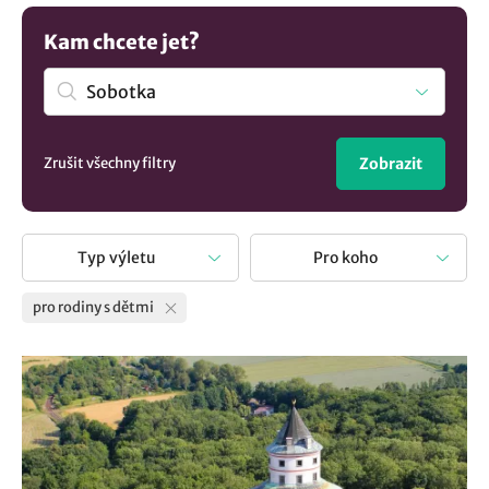
tak spolu příjemně strávené chvíle. Hledáte inspiraci pro
jednodenní výlet nebo plánujete celý víkend? Naše stránka
Kam chcete jet?
vám nabídne řadu nápadů co podniknout s dětmi v lokalitě
Sobotka. Objevte s námi výlety kudy z nudy s dětmi.
Zrušit všechny filtry
Zobrazit
Typ výletu
Pro koho
pro rodiny s dětmi