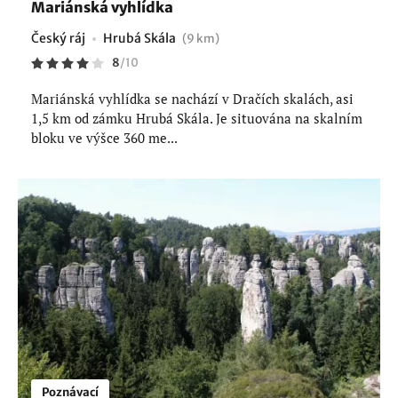
Mariánská vyhlídka
Český ráj
Hrubá Skála
(9 km)
8
/
10
Mariánská vyhlídka se nachází v Dračích skalách, asi
1,5 km od zámku Hrubá Skála. Je situována na skalním
bloku ve výšce 360 me...
Poznávací