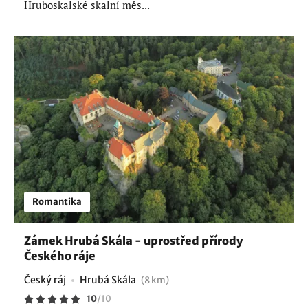
Hruboskalské skalní měs...
Romantika
Zámek Hrubá Skála - uprostřed přírody
Českého ráje
Český ráj
Hrubá Skála
(8 km)
10
/
10