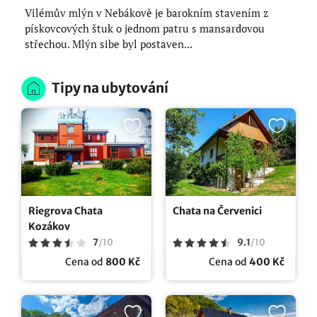
Vilémův mlýn v Nebákově je barokním stavením z
pískovcových štuk o jednom patru s mansardovou
střechou. Mlýn sibe byl postaven...
Tipy na ubytování
Riegrova Chata
Chata na Červenici
Kozákov
7
/
10
9.1
/
10
Cena od
800 Kč
Cena od
400 Kč