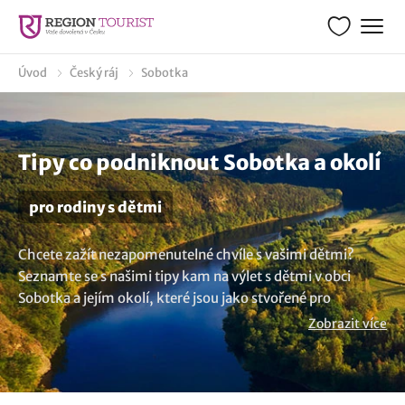
Úvod
Český ráj
Sobotka
Tipy co podniknout Sobotka a okolí
pro rodiny s dětmi
Chcete zažít nezapomenutelné chvíle s vašimi dětmi?
Seznamte se s našimi tipy kam na výlet s dětmi v obci
Sobotka a jejím okolí, které jsou jako stvořené pro
rodinnou zábavu. Naleznete zde široký výběr aktivit a
Zobrazit více
inspirací co dělat a co navštívit jak s malými, tak i velkými
dětmi. Naše tipy vám pomohou objevit ty nejzajímavější
místa pro rodinné výlety, které děti zaujmou a užijete si