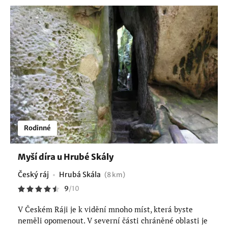
Rodinné
Myší díra u Hrubé Skály
Český ráj
Hrubá Skála
(8 km)
9
/
10
V Českém Ráji je k vidění mnoho míst, která byste
neměli opomenout. V severní části chráněné oblasti je