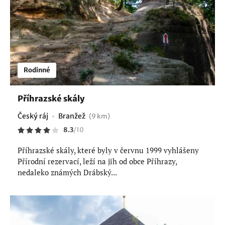
Rodinné
Příhrazské skály
Český ráj
Branžež
(9 km)
8.3
/
10
Příhrazské skály, které byly v červnu 1999 vyhlášeny
Přírodní rezervací, leží na jih od obce Příhrazy,
nedaleko známých Drábský...