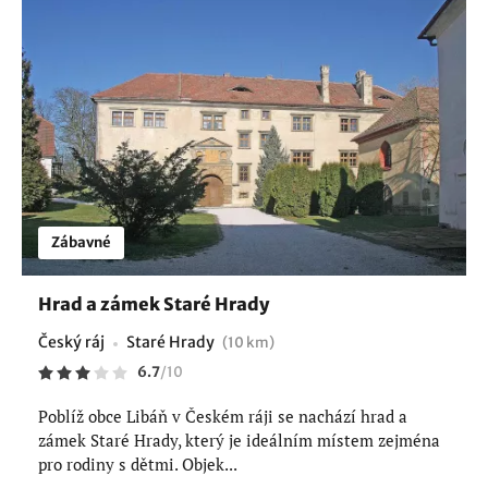
Zábavné
Hrad a zámek Staré Hrady
Český ráj
Staré Hrady
(10 km)
6.7
/
10
Poblíž obce Libáň v Českém ráji se nachází hrad a
zámek Staré Hrady, který je ideálním místem zejména
pro rodiny s dětmi. Objek...