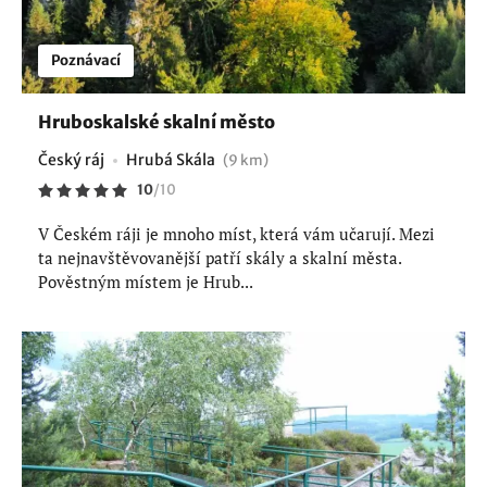
Poznávací
Hruboskalské skalní město
Český ráj
Hrubá Skála
(9 km)
10
/
10
V Českém ráji je mnoho míst, která vám učarují. Mezi
ta nejnavštěvovanější patří skály a skalní města.
Pověstným místem je Hrub...