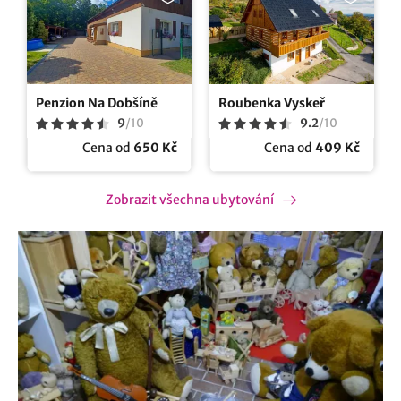
Penzion Na Dobšíně
Roubenka Vyskeř
9
/
10
9.2
/
10
Cena od
650 Kč
Cena od
409 Kč
Zobrazit všechna ubytování