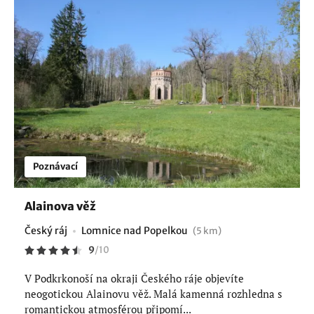
Poznávací
Alainova věž
Český ráj
Lomnice nad Popelkou
(5 km)
9
/
10
V Podkrkonoší na okraji Českého ráje objevíte
neogotickou Alainovu věž. Malá kamenná rozhledna s
romantickou atmosférou připomí...