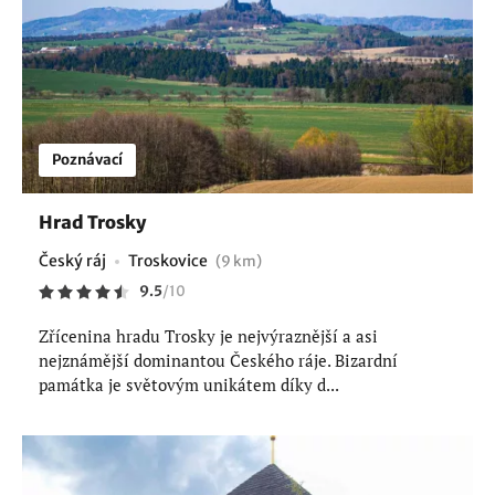
Poznávací
Hrad Trosky
Český ráj
Troskovice
(9 km)
9.5
/
10
Zřícenina hradu Trosky je nejvýraznější a asi
nejznámější dominantou Českého ráje. Bizardní
památka je světovým unikátem díky d...