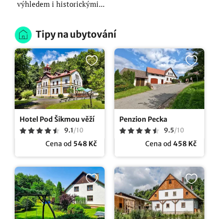
výhledem i historickými...
Tipy na ubytování
Hotel Pod Šikmou věží
Penzion Pecka
9.1
/
10
9.5
/
10
Cena od
548 Kč
Cena od
458 Kč