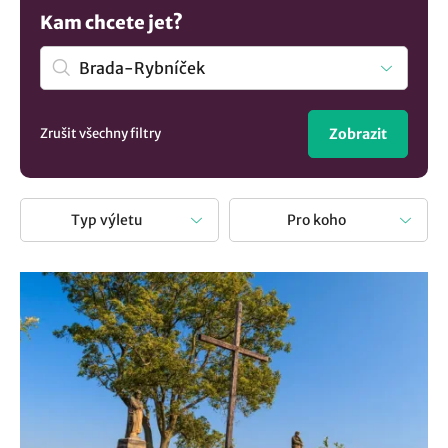
kam na výlet:
Vyhlídka a vrch Brada
. Nebo navštivte
Kam chcete jet?
Královéhradecký kraj s hodně báječnými báječnými místy.
Nebuďte jako pecky a neseďte doma. Venku je krásně a
není nad to prožít den na výletě. Při každé takové cestě
nejenže obohatíte své obzory, ale prožijete čas se svýmí
blízkými. Ať už se rozhodnete pro objevování přírodních
Zrušit všechny filtry
Zobrazit
skvostů nebo historických pamětihodností, výlet vám
vždy přinese bohatství v podobě nových zážitků.
Typ výletu
Pro koho