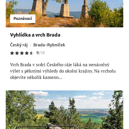
Poznávací
Vyhlídka a vrch Brada
Český ráj
Brada-Rybníček
9
/
10
Vrch Brada v srdci Českého ráje láká na nenáročný
výlet s pěknými výhledy do okolní krajiny. Na vrcholu
objevíte několik kamenn...