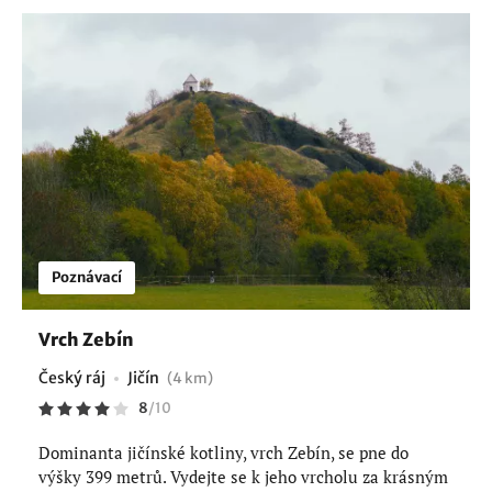
Poznávací
Vrch Zebín
Český ráj
Jičín
(4 km)
8
/
10
Dominanta jičínské kotliny, vrch Zebín, se pne do
výšky 399 metrů. Vydejte se k jeho vrcholu za krásným