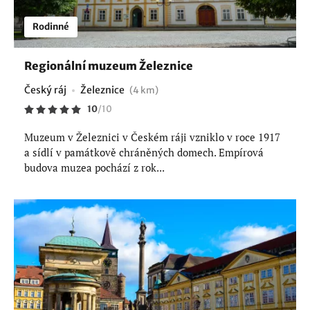
Rodinné
Regionální muzeum Železnice
Český ráj
Železnice
(4 km)
10
/
10
Muzeum v Železnici v Českém ráji vzniklo v roce 1917
a sídlí v památkově chráněných domech. Empírová
budova muzea pochází z rok...