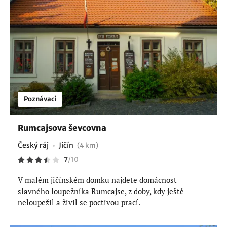
Poznávací
Rumcajsova ševcovna
Český ráj
Jičín
(4 km)
7
/
10
V malém jičínském domku najdete domácnost
slavného loupežníka Rumcajse, z doby, kdy ještě
neloupežil a živil se poctivou prací.