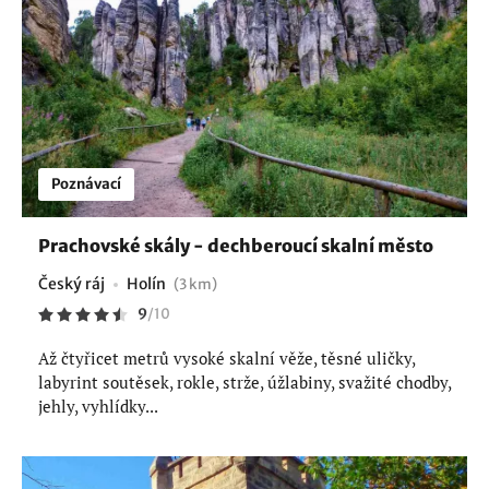
Poznávací
Prachovské skály - dechberoucí skalní město
Český ráj
Holín
(3 km)
9
/
10
Až čtyřicet metrů vysoké skalní věže, těsné uličky,
labyrint soutěsek, rokle, strže, úžlabiny, svažité chodby,
jehly, vyhlídky...