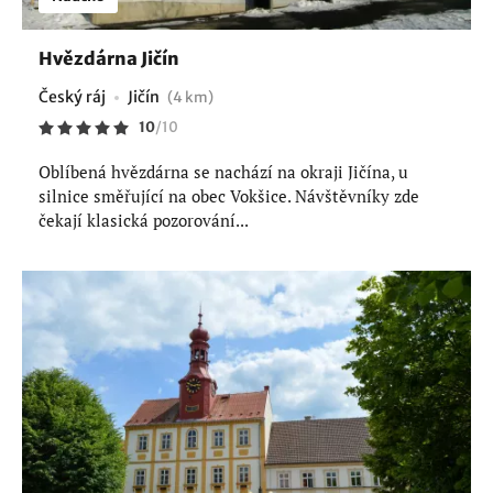
Hvězdárna Jičín
Český ráj
Jičín
(4 km)
10
/
10
Oblíbená hvězdárna se nachází na okraji Jičína, u
silnice směřující na obec Vokšice. Návštěvníky zde
čekají klasická pozorování...