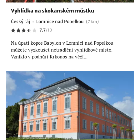
Vyhlídka na skokanském můstku
Český ráj
Lomnice nad Popelkou
(7 km)
7.7
/
10
Na úpatí kopce Babylon v Lomnici nad Popelkou
můžete vyzkoušet netradiční vyhlídkové místo.
Vzniklo v podhůří Krkonoš na věži...