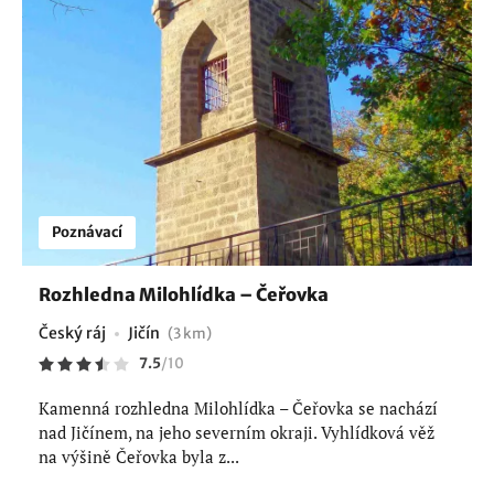
Poznávací
Rozhledna Milohlídka – Čeřovka
Český ráj
Jičín
(3 km)
7.5
/
10
Kamenná rozhledna Milohlídka – Čeřovka se nachází
nad Jičínem, na jeho severním okraji. Vyhlídková věž
na výšině Čeřovka byla z...