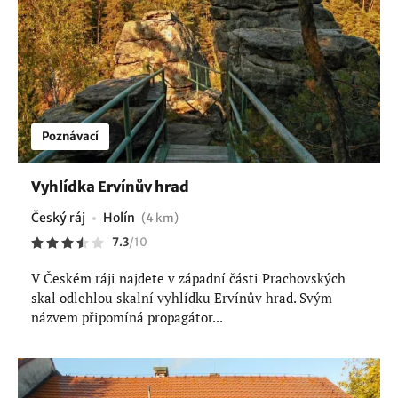
Poznávací
Vyhlídka Ervínův hrad
Český ráj
Holín
(4 km)
7.3
/
10
V Českém ráji najdete v západní části Prachovských
skal odlehlou skalní vyhlídku Ervínův hrad. Svým
názvem připomíná propagátor...