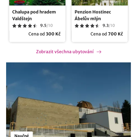
Chalupa pod hradem
Penzion Hostinec
Valdštejn
Ábelův mlýn
9.5
/
10
9.3
/
10
Cena od
300 Kč
Cena od
700 Kč
Zobrazit všechna ubytování
Naučné