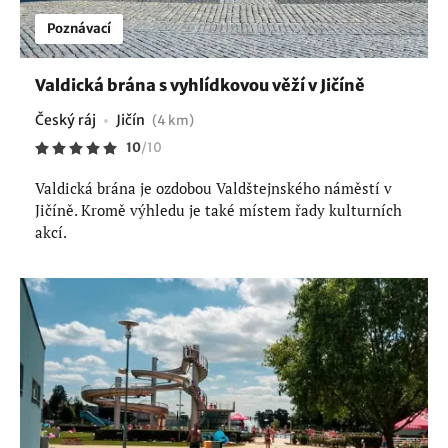
Poznávací
Valdická brána s vyhlídkovou věží v Jičíně
Český ráj
Jičín
(4 km)
10
/
10
Valdická brána je ozdobou Valdštejnského náměstí v
Jičíně. Kromě výhledu je také místem řady kulturních
akcí.