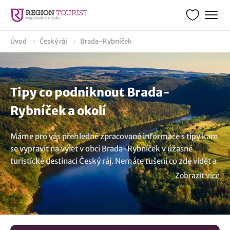
Úvod
Český ráj
Brada-Rybníček
Tipy co podniknout Brada-
Rybníček a okolí
Máme pro vás přehledně zpracované informace s tipy kam
se vypravit na výlet v obci Brada-Rybníček v úžasné
turistické destinaci Český ráj. Nemáte tušení co zde vidět a
navštívit? Prostudujte si našeho turistického průvodce s
Zobrazit více
tipy na výlet, co dělat a kudy z nudy v okolí obce Brada-
Rybníček. Z databáze turistických cílů, volnočasových
aktivit, muzeí a památek jsme vyhledali několik málo tipů.
Podívejte se na navštěvovaná místa s konkrétními tipy