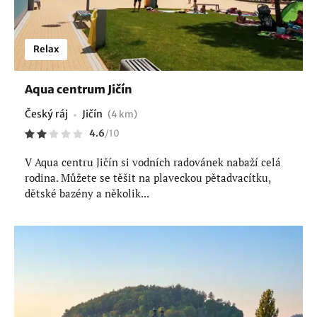
Relax
Aqua centrum Jičín
Český ráj
Jičín
(4 km)
4.6
/
10
V Aqua centru Jičín si vodních radovánek nabaží celá
rodina. Můžete se těšit na plaveckou pětadvacítku,
dětské bazény a několik...