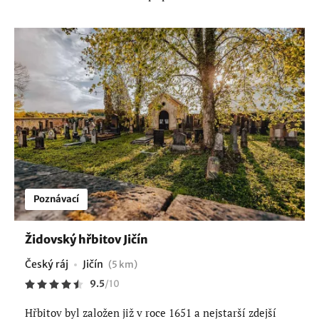
Poznávací
Židovský hřbitov Jičín
Český ráj
Jičín
(5 km)
9.5
/
10
Hřbitov byl založen již v roce 1651 a nejstarší zdejší