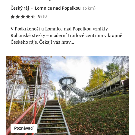
Český ráj
Lomnice nad Popelkou
(6 km)
9
/
10
V Podkrkonoší u Lomnice nad Popelkou vznikly
Rohanské stezky – moderní trailové centrum v krajině
Českého ráje. Čekají vás hrav...
Poznávací