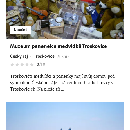
Naučné
Muzeum panenek a medvídků Troskovice
Český ráj
Troskovice
(9 km)
0
/
10
Troskovičtí medvídci a panenky mají svůj domov pod
symbolem Českého ráje – zříceninou hradu Trosky v
Troskovicích. Na ploše tří...