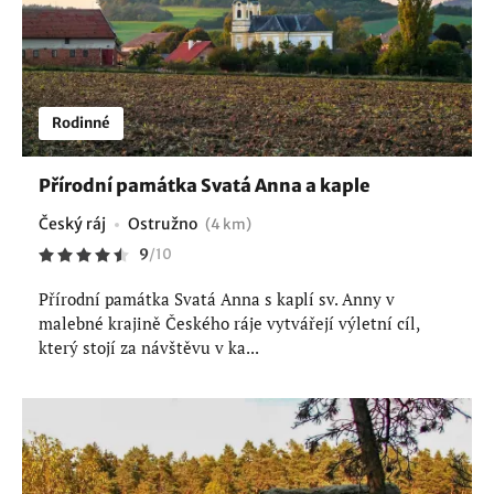
Rodinné
Přírodní památka Svatá Anna a kaple
Český ráj
Ostružno
(4 km)
9
/
10
Přírodní památka Svatá Anna s kaplí sv. Anny v
malebné krajině Českého ráje vytvářejí výletní cíl,
který stojí za návštěvu v ka...