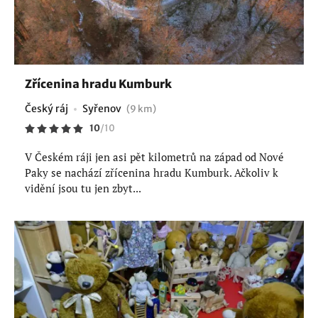
Zřícenina hradu Kumburk
Český ráj
Syřenov
(9 km)
10
/
10
V Českém ráji jen asi pět kilometrů na západ od Nové
Paky se nachází zřícenina hradu Kumburk. Ačkoliv k
vidění jsou tu jen zbyt...