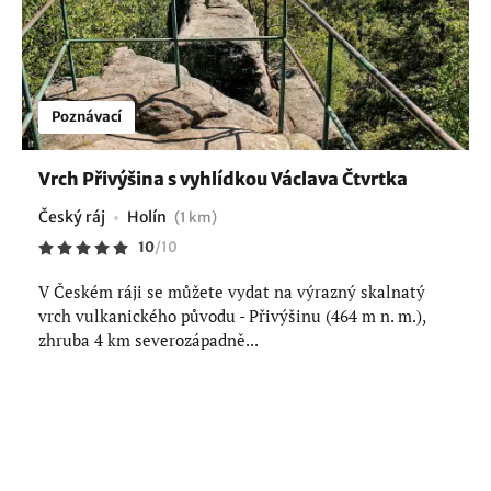
Poznávací
Vrch Přivýšina s vyhlídkou Václava Čtvrtka
Český ráj
Holín
(1 km)
10
/
10
V Českém ráji se můžete vydat na výrazný skalnatý
vrch vulkanického původu - Přivýšinu (464 m n. m.),
zhruba 4 km severozápadně...