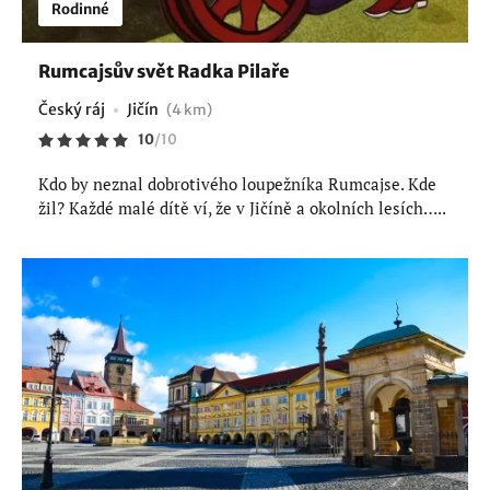
Rodinné
Rumcajsův svět Radka Pilaře
Český ráj
Jičín
(4 km)
10
/
10
Kdo by neznal dobrotivého loupežníka Rumcajse. Kde
žil? Každé malé dítě ví, že v Jičíně a okolních lesích…..