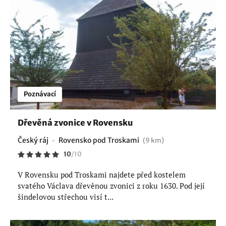
Poznávací
Dřevěná zvonice v Rovensku
Český ráj
Rovensko pod Troskami
(9 km)
10
/
10
V Rovensku pod Troskami najdete před kostelem
svatého Václava dřevěnou zvonici z roku 1630. Pod její
šindelovou střechou visí t...