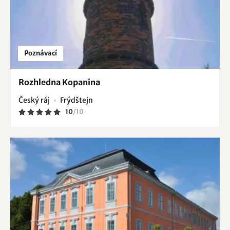
Poznávací
Rozhledna Kopanina
Český ráj
Frýdštejn
10
/
10