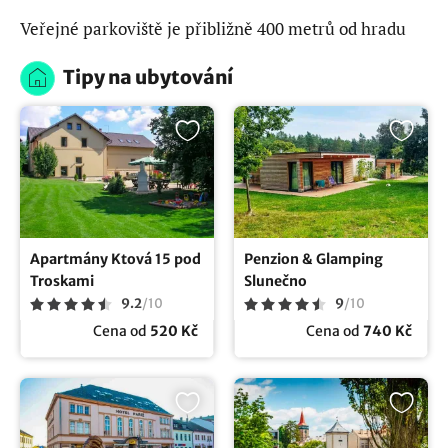
Veřejné parkoviště je přibližně 400 metrů od hradu
Tipy na ubytování
Apartmány Ktová 15 pod
Penzion & Glamping
Troskami
Slunečno
9.2
/
10
9
/
10
Cena od
520 Kč
Cena od
740 Kč