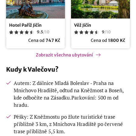
Hotel Paříž Jičín
Věž Jičín
9.5
/
10
9
/
10
Cena od
747 Kč
Cena od
1800 Kč
Zobrazit všechna ubytování
Kudy k Valečovu?
Autem: Z dálnice Mladá Boleslav - Praha na
Mnichovo Hradiště, odtud na Kněžmost a Boseň,
kde odbočíte na Zásadku.Parkování: 500 m od
hradu.
Pěšky: Z Kněžmostu po žlute turistické trase
přibližně 3 km, z Mnichova Hradiště po červené
trase přibližně 5,5 km.