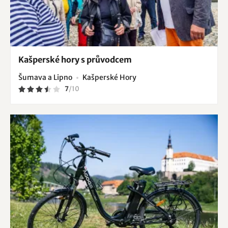
Kašperské hory s průvodcem
Šumava a Lipno
Kašperské Hory
7
/
10