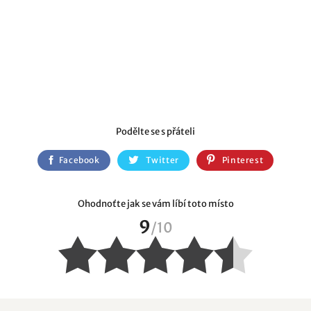
Podělte se s přáteli
Facebook
Twitter
Pinterest
Ohodnoťte jak se vám líbí toto místo
9
/
10