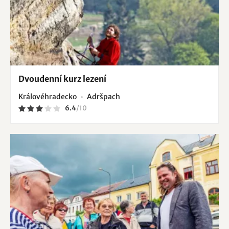
Dvoudenní kurz lezení
Královéhradecko
Adršpach
6.4
/
10