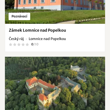
Poznávací
Zámek Lomnice nad Popelkou
Český ráj
Lomnice nad Popelkou
0
/
10