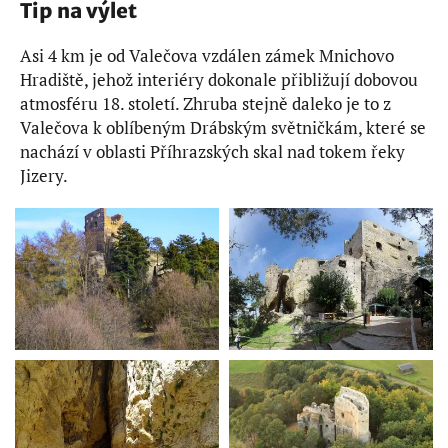
Tip na výlet
Asi 4 km je od Valečova vzdálen zámek Mnichovo
Hradiště, jehož interiéry dokonale přibližují dobovou
atmosféru 18. století. Zhruba stejně daleko je to z
Valečova k oblíbeným Drábským světničkám, které se
nachází v oblasti Příhrazských skal nad tokem řeky
Jizery.