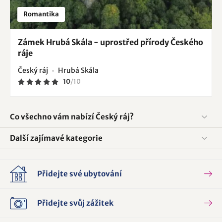
Romantika
Zámek Hrubá Skála - uprostřed přírody Českého
ráje
Český ráj
Hrubá Skála
10
/
10
Co všechno vám nabízí Český ráj?
Další zajímavé kategorie
Přidejte své ubytování
Přidejte svůj zážitek