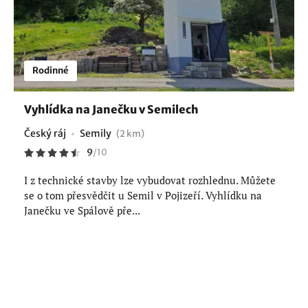
Rodinné
Vyhlídka na Janečku v Semilech
Český ráj
Semily
(2 km)
9
/
10
I z technické stavby lze vybudovat rozhlednu. Můžete
se o tom přesvědčit u Semil v Pojizeří. Vyhlídku na
Janečku ve Spálově pře...