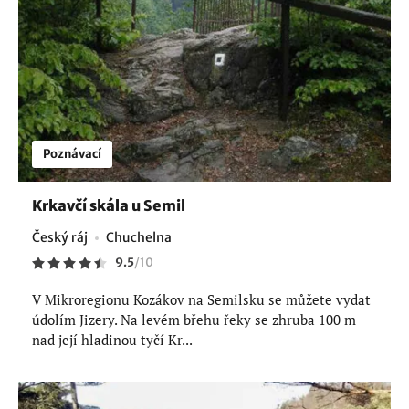
Poznávací
Krkavčí skála u Semil
Český ráj
Chuchelna
9.5
/
10
V Mikroregionu Kozákov na Semilsku se můžete vydat
údolím Jizery. Na levém břehu řeky se zhruba 100 m
nad její hladinou tyčí Kr...