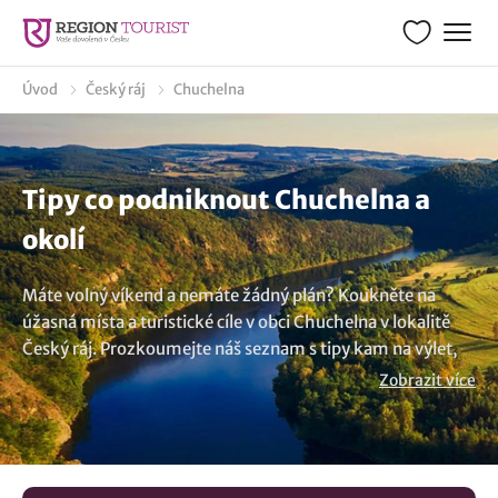
Úvod
Český ráj
Chuchelna
Tipy co podniknout Chuchelna a
okolí
Máte volný víkend a nemáte žádný plán? Koukněte na
úžasná místa a turistické cíle v obci Chuchelna v lokalitě
Český ráj. Prozkoumejte náš seznam s tipy kam na výlet,
navštivte jedinečné výletní cíle, objevte nevšední tipy co
Zobrazit více
navštívit a prožijte nezapomenutelný víkend. Napsali jsme
pro vás mnoho výletů s inspirací co vidět a nápadů kudy z
nudy. Prostudujte si našeho průvodce s tipy co dělat ve
volném dni v lokalitě Chuchelna a nudit se nebudete. Z