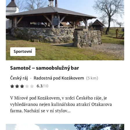
Sportovní
Samotoč – samoobslužný bar
Český ráj
Radostná pod Kozákovem
(5 km)
6.3
/
10
V Mírové pod Kozákovem, v srdci Českého ráje, je
vyhledávanou nejen kulinářskou atrakcí Otakarova
farma. Nachází se v ní stylov...