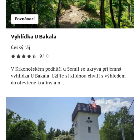
Poznávací
Vyhlídka U Bakala
Český ráj
9
/
10
V Krkonošském podhůří u Semil se ukrývá příjemná
vyhlídka U Bakala. Užijte si klidnou chvíli s výhledem
do otevřené krajiny a n...