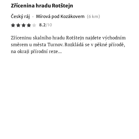
Zřícenina hradu Rotštejn
Český ráj
Mírová pod Kozákovem
(6 km)
8.2
/
10
Zříceninu skalního hradu Rotštejn najdete východním
směrem u města Turnov. Rozkládá se v pěkné přírodě,
na okraji přírodní reze...