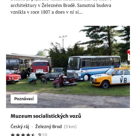
architektury v Železném Brodě. Samotná budova
vznikla v roce 1807 a dnes v ní sí...
Poznávací
Muzeum socialistických vozů
Český ráj
Železný Brod
(5 km)
9
/
10