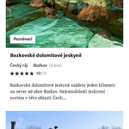
Poznávací
Bozkovské dolomitové jeskyně
Český ráj
Bozkov
(4 km)
10
/
10
Bozkovské dolomitové jeskyně najdete jeden kilometr
na sever od obce Bozkov. Nejrozsáhlejší jeskynní
systém v této oblasti Čech...