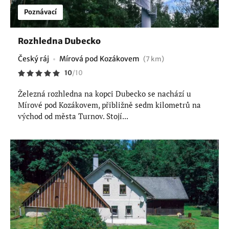
Poznávací
Rozhledna Dubecko
Český ráj
Mírová pod Kozákovem
(7 km)
10
/
10
Železná rozhledna na kopci Dubecko se nachází u
Mírové pod Kozákovem, přibližně sedm kilometrů na
východ od města Turnov. Stojí...