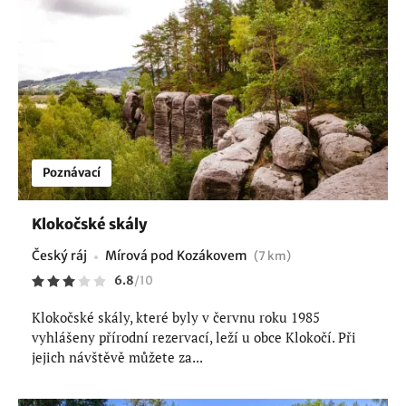
Poznávací
Klokočské skály
Český ráj
Mírová pod Kozákovem
(7 km)
6.8
/
10
Klokočské skály, které byly v červnu roku 1985
vyhlášeny přírodní rezervací, leží u obce Klokočí. Při
jejich návštěvě můžete za...