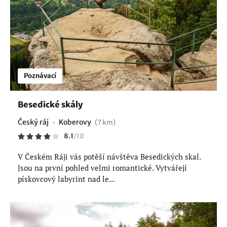
Poznávací
Besedické skály
Český ráj
Koberovy
(7 km)
8.1
/
10
V Českém Ráji vás potěší návštěva Besedických skal.
Jsou na první pohled velmi romantické. Vytvářejí
pískovcový labyrint nad le...