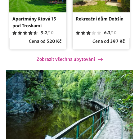
Apartmány Ktová 15
Rekreační dům Dobšín
pod Troskami
9.2
/
10
6.3
/
10
Cena od
520 Kč
Cena od
397 Kč
Zobrazit všechna ubytování