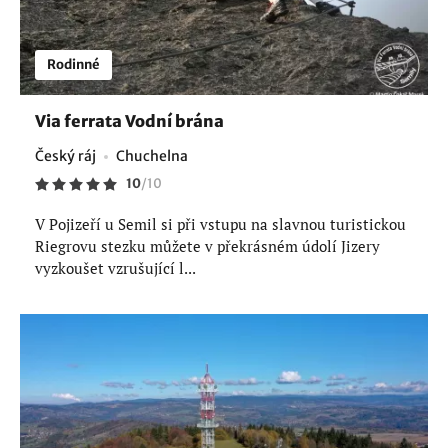
Rodinné
Via ferrata Vodní brána
Český ráj
Chuchelna
10
/
10
V Pojizeří u Semil si při vstupu na slavnou turistickou
Riegrovu stezku můžete v překrásném údolí Jizery
vyzkoušet vzrušující l...