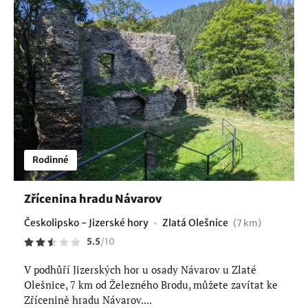
Rodinné
Zřícenina hradu Návarov
Českolipsko - Jizerské hory
Zlatá Olešnice
(7 km)
5.5
/
10
V podhůří Jizerských hor u osady Návarov u Zlaté
Olešnice, 7 km od Železného Brodu, můžete zavítat ke
Zřícenině hradu Návarov....