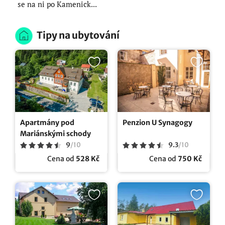
se na ni po Kamenick...
Tipy na ubytování
Apartmány pod
Penzion U Synagogy
Mariánskými schody
9
/
10
9.3
/
10
Cena od
528 Kč
Cena od
750 Kč