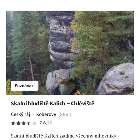
Poznávací
Skalní bludiště Kalich – Chléviště
Český ráj
Koberovy
(8 km)
7.8
/
10
Skalní bludiště Kalich zaujme všechny milovníky