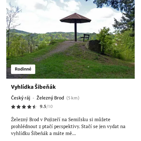
Rodinné
Vyhlídka Šibeňák
Český ráj
Železný Brod
(5 km)
9.5
/
10
Železný Brod v Pojizeří na Semilsku si můžete
prohlédnout z ptačí perspektivy. Stačí se jen vydat na
vyhlídku Šibeňák a máte mě...