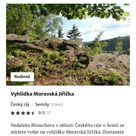
Rodinné
Vyhlídka Moravská Jiřička
Český ráj
Semily
(1 km)
9.5
/
10
Nedaleko Bítouchova v oblasti Českého ráje u Semil se
můžete vydat na vyhlídku Moravská Jiřička. Dostanete