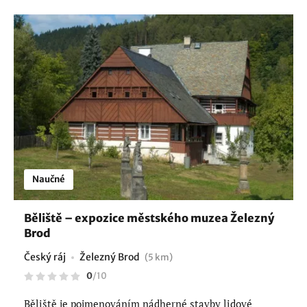
Naučné
Běliště – expozice městského muzea Železný
Brod
Český ráj
Železný Brod
(5 km)
0
/
10
Běliště je pojmenováním nádherné stavby lidové