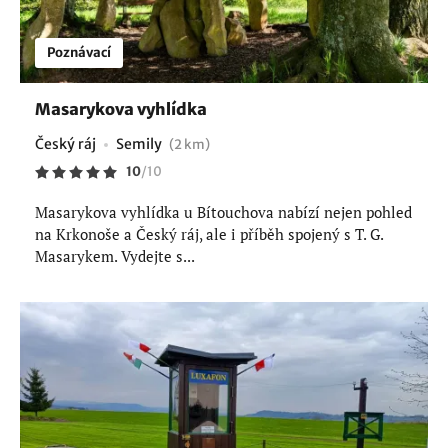
Poznávací
Masarykova vyhlídka
Český ráj
Semily
(2 km)
10
/
10
Masarykova vyhlídka u Bítouchova nabízí nejen pohled
na Krkonoše a Český ráj, ale i příběh spojený s T. G.
Masarykem. Vydejte s...