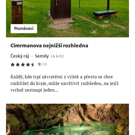
Poznávací
Cimrmanova nejnižší rozhledna
Český ráj
Semily
(4 km)
9
/
10
Každý, kdo trpí závratěmi z výšek a přesto se chce
rozhlížet do kraje, může navštívit rozhlednu, na jejíž
vrchol sestoupí jeden...