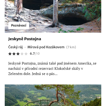
Poznávací
Jeskyně Postojna
Český ráj
Mírová pod Kozákovem
(7 km)
6.7
/
10
Jeskyně Postojna, známá také pod jménem Amerika, se
nachází v přírodní rezervaci Klokočské skály v
Zeleném dole. Jedná se o pás...