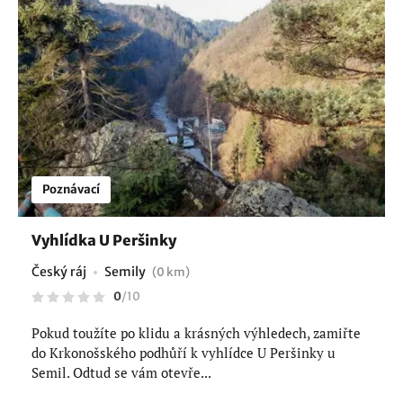
Poznávací
Vyhlídka U Peršinky
Český ráj
Semily
(0 km)
0
/
10
Pokud toužíte po klidu a krásných výhledech, zamiřte
do Krkonošského podhůří k vyhlídce U Peršinky u
Semil. Odtud se vám otevře...