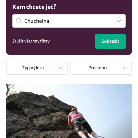
databáze tipů na kouzelná místa a kam na výlet jsme pro
Kam chcete jet?
vás náhodně vybrali:
Krkavčí skála u Semil
,
Via ferrata
Vodní brána
,
Koza dala název hoře Kozákov
. Nebo je snazší
procestovat celý Liberecký kraj. Není nad to si odpočinek
spojit s výletem a poznat nová místa.
Zrušit všechny filtry
Zobrazit
Typ výletu
Pro koho