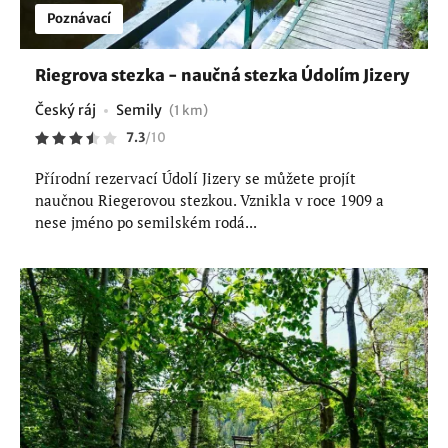
Poznávací
Riegrova stezka - naučná stezka Údolím Jizery
Český ráj
Semily
(1 km)
7.3
/
10
Přírodní rezervací Údolí Jizery se můžete projít
naučnou Riegerovou stezkou. Vznikla v roce 1909 a
nese jméno po semilském rodá...