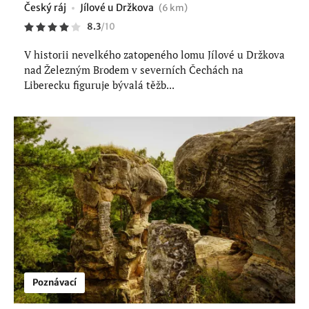
Český ráj
Jílové u Držkova
(6 km)
8.3
/
10
V historii nevelkého zatopeného lomu Jílové u Držkova
nad Železným Brodem v severních Čechách na
Liberecku figuruje bývalá těžb...
Poznávací