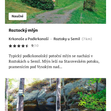
Naučné
Roztocký mlýn
Krkonoše a Podkrkonoší
Roztoky u Semil
(7 km)
9
/
10
Typický podkrkonošský potoční mlýn se nachází v
Roztokách u Semil. Mlýn leží na Staroveském potoku,
pramenícím pod Vysokým nad...