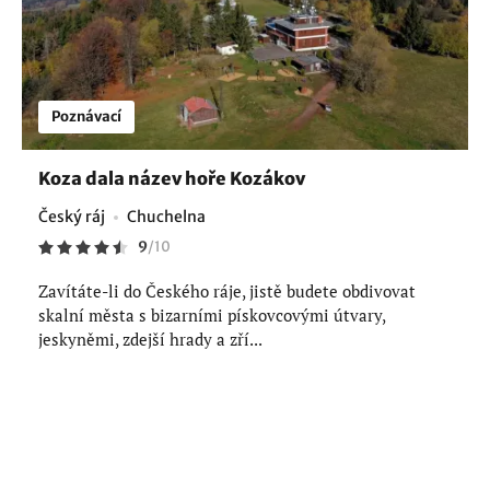
Poznávací
Koza dala název hoře Kozákov
Český ráj
Chuchelna
9
/
10
Zavítáte-li do Českého ráje, jistě budete obdivovat
skalní města s bizarními pískovcovými útvary,
jeskyněmi, zdejší hrady a zří...