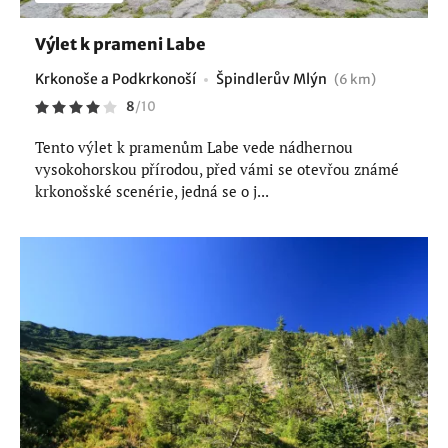
Výlet k prameni Labe
Krkonoše a Podkrkonoší
Špindlerův Mlýn
(6 km)
8
/
10
Tento výlet k pramenům Labe vede nádhernou
vysokohorskou přírodou, před vámi se otevřou známé
krkonošské scenérie, jedná se o j...