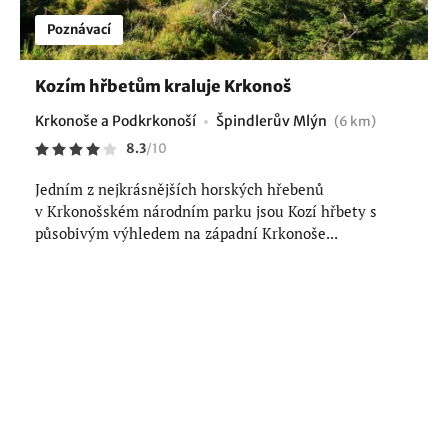
Poznávací
Kozím hřbetům kraluje Krkonoš
Krkonoše a Podkrkonoší
Špindlerův Mlýn
(6 km)
8.3
/
10
Jedním z nejkrásnějších horských hřebenů
v Krkonošském národním parku jsou Kozí hřbety s
působivým výhledem na západní Krkonoše...