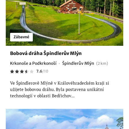
Zábavné
Bobová dráha Špindlerův Mlýn
Krkonoše a Podkrkonoší
Špindlerův Mlýn
(2 km)
7.6
/
10
Ve Špindlerově Mlýně v Královéhradeckém kraji si
užijete bobovou dráhu. Byla postavena unikátní
technologií v oblasti Bedřichov...