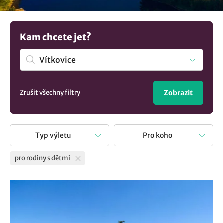
aktivity, co podniknout a kudy z nudy. Výlety s dětmi jsou
skvělou příležitostí jak si užít jejich přítomnosti a radosti z
poznávání nových míst. S našimi tipy na výlety a aktivitami
Kam chcete jet?
pro děti zažijete nezapomenutelné chvíle plné zábavy a
objevů.
Zrušit všechny filtry
Zobrazit
Typ výletu
Pro koho
pro rodiny s dětmi