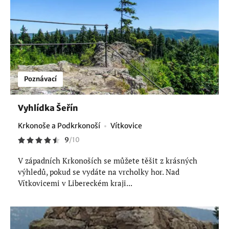
Poznávací
Vyhlídka Šeřín
Krkonoše a Podkrkonoší
Vítkovice
9
/
10
V západních Krkonoších se můžete těšit z krásných
výhledů, pokud se vydáte na vrcholky hor. Nad
Vítkovicemi v Libereckém kraji...