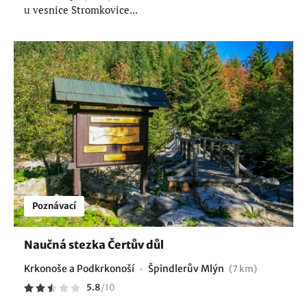
u vesnice Stromkovice...
Poznávací
Naučná stezka Čertův důl
Krkonoše a Podkrkonoší
Špindlerův Mlýn
(7 km)
5.8
/
10