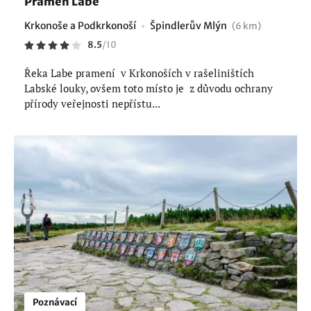
Pramen Labe
Krkonoše a Podkrkonoší
Špindlerův Mlýn
(6 km)
8.5
/
10
Řeka Labe pramení v Krkonoších v rašeliništích
Labské louky, ovšem toto místo je z důvodu ochrany
přírody veřejnosti nepřístu...
Poznávací