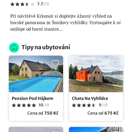
7.7
/
10
Při návštěvě Krkonoš si dopřejte úžasný výhled na
horské panorama ze Šmídovy vyhlídky. Vystoupáte k ní
nejlépe od horní stanice...
Tipy na ubytování
Penzion Pod Hájkem
Chata Na Vyhlídce
10
/
10
9
/
10
Cena od
750 Kč
Cena od
675 Kč