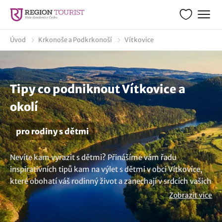
Úvod
Krkonoše a Podkrkonoší
Vítkovice
Tipy co podniknout Vítkovice a
okolí
pro rodiny s dětmi
Nevíte kam vyrazit s dětmi? Přinášíme vám řadu
inspirativních tipů kam na výlet s dětmi v obci Vítkovice,
které obohatí váš rodinný život a zanechají v srdcích vašich
dětí nezapomenutelné vzpomínky. Naše stránka je plná
Zobrazit více
nápadů co dělat jak s malými, tak i velkými dětmi. Tipy jak
trávit aktivně a zábavně volný čas. Ukážeme vám tipy na