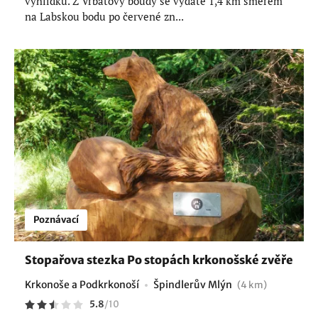
vyhlídku. Z Vrbatovy boudy se vydáte 1,4 km směrem
na Labskou bodu po červené zn...
Poznávací
Stopařova stezka Po stopách krkonošské zvěře
Krkonoše a Podkrkonoší
Špindlerův Mlýn
(4 km)
5.8
/
10