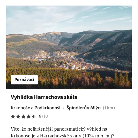
Poznávací
Vyhlídka Harrachova skála
Krkonoše a Podkrkonoší
Špindlerův Mlýn
(1 km)
9
/
10
Víte, že nejkrásnější panoramatický výhled na
Krkonoše je z Harrachovské skály (1034 m n. m.)?