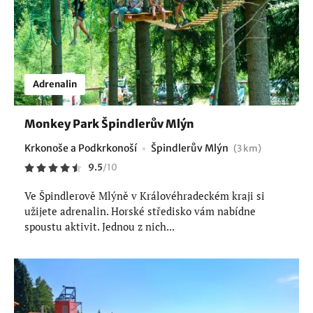
Adrenalin
Monkey Park Špindlerův Mlýn
Krkonoše a Podkrkonoší
Špindlerův Mlýn
(3 km)
9.5
/
10
Ve Špindlerově Mlýně v Královéhradeckém kraji si
užijete adrenalin. Horské středisko vám nabídne
spoustu aktivit. Jednou z nich...