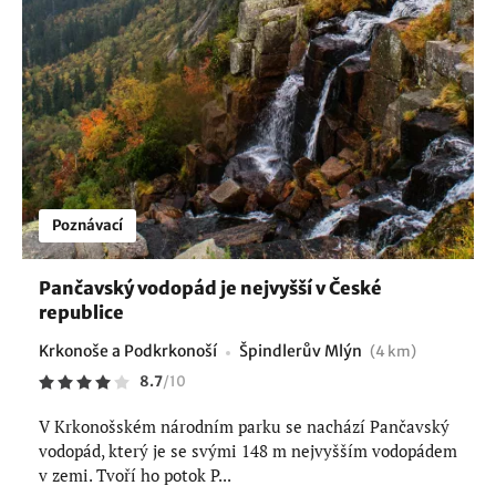
Poznávací
Pančavský vodopád je nejvyšší v České
republice
Krkonoše a Podkrkonoší
Špindlerův Mlýn
(4 km)
8.7
/
10
V Krkonošském národním parku se nachází Pančavský
vodopád, který je se svými 148 m nejvyšším vodopádem
v zemi. Tvoří ho potok P...