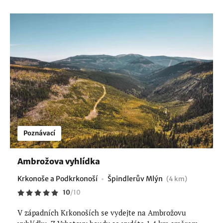
Poznávací
Ambrožova vyhlídka
Krkonoše a Podkrkonoší
Špindlerův Mlýn
(4 km)
10
/
10
V západních Krkonoších se vydejte na Ambrožovu