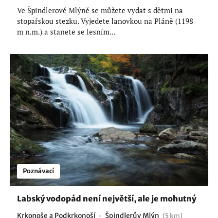
Ve Špindlerově Mlýně se můžete vydat s dětmi na
stopařskou stezku. Vyjedete lanovkou na Pláně (1198
m n.m.) a stanete se lesním...
Poznávací
Labský vodopád není největší, ale je mohutný
Krkonoše a Podkrkonoší
Špindlerův Mlýn
(5 km)