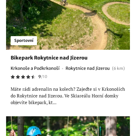
Sportovní
Bikepark Rokytnice nad Jizerou
Krkonoše a Podkrkonoší
Rokytnice nad Jizerou
(6 km)
9
/
10
Máte rádi adrenalin na kolech? Zajeďte si v Krkonoších
do Rokytnice nad Jizerou. Ve Skiareálu Horní domky
objevíte bikepark, kt...