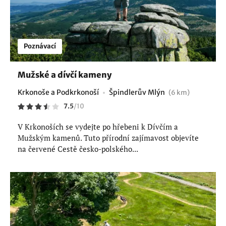
Poznávací
Mužské a dívčí kameny
Krkonoše a Podkrkonoší
Špindlerův Mlýn
(6 km)
7.5
/
10
V Krkonoších se vydejte po hřebeni k Dívčím a
Mužským kamenů. Tuto přírodní zajímavost objevíte
na červené Cestě česko-polského...