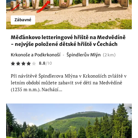
Zábavné
Měďánkovo letteringové hřiště na Medvědíně
- nejvýše položené dětské hřiště v Čechách
Krkonoše a Podkrkonoší
Špindlerův Mlýn
(2 km)
8.8
/
10
Při návštěvě Špindlerova Mlýna v Krkonoších zvláště v
letním období můžete zabavit své děti na Medvědíně
(1235 m n.m.). Nachází...