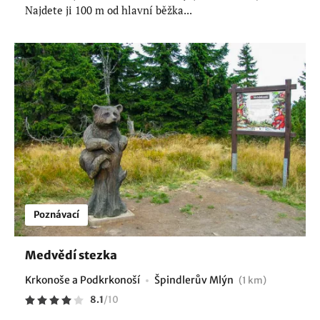
Najdete ji 100 m od hlavní běžka...
Poznávací
Medvědí stezka
Krkonoše a Podkrkonoší
Špindlerův Mlýn
(1 km)
8.1
/
10