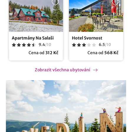
Apartmány Na Salaši
Hotel Svornost
9.4
/
10
6.5
/
10
Cena od
312 Kč
Cena od
568 Kč
Zobrazit všechna ubytování