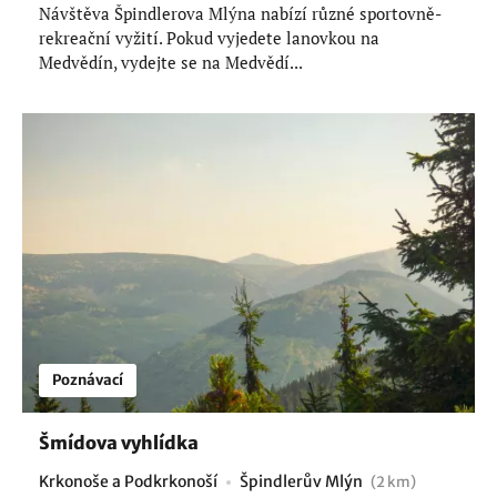
Návštěva Špindlerova Mlýna nabízí různé sportovně-
rekreační vyžití. Pokud vyjedete lanovkou na
Medvědín, vydejte se na Medvědí...
Poznávací
Šmídova vyhlídka
Krkonoše a Podkrkonoší
Špindlerův Mlýn
(2 km)