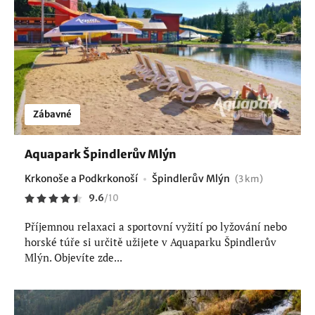
Zábavné
Aquapark Špindlerův Mlýn
Krkonoše a Podkrkonoší
Špindlerův Mlýn
(3 km)
9.6
/
10
Příjemnou relaxaci a sportovní vyžití po lyžování nebo
horské túře si určitě užijete v Aquaparku Špindlerův
Mlýn. Objevíte zde...