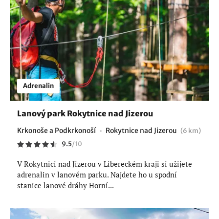
Adrenalin
Lanový park Rokytnice nad Jizerou
Krkonoše a Podkrkonoší
Rokytnice nad Jizerou
(6 km)
9.5
/
10
V Rokytnici nad Jizerou v Libereckém kraji si užijete
adrenalin v lanovém parku. Najdete ho u spodní
stanice lanové dráhy Horní...