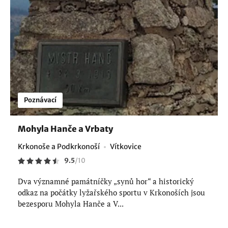
Poznávací
Mohyla Hanče a Vrbaty
Krkonoše a Podkrkonoší
Vítkovice
9.5
/
10
Dva významné památníčky „synů hor“ a historický
odkaz na počátky lyžařského sportu v Krkonoších jsou
bezesporu Mohyla Hanče a V...