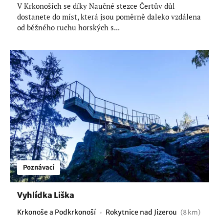
V Krkonoších se díky Naučné stezce Čertův důl
dostanete do míst, která jsou poměrně daleko vzdálena
od běžného ruchu horských s...
Poznávací
Vyhlídka Liška
Krkonoše a Podkrkonoší
Rokytnice nad Jizerou
(8 km)