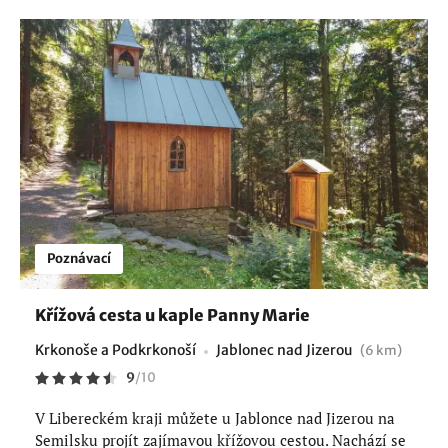
Poznávací
Křížová cesta u kaple Panny Marie
Krkonoše a Podkrkonoší
Jablonec nad Jizerou
(6 km)
9
/
10
V Libereckém kraji můžete u Jablonce nad Jizerou na
Semilsku projít zajímavou křížovou cestou. Nachází se