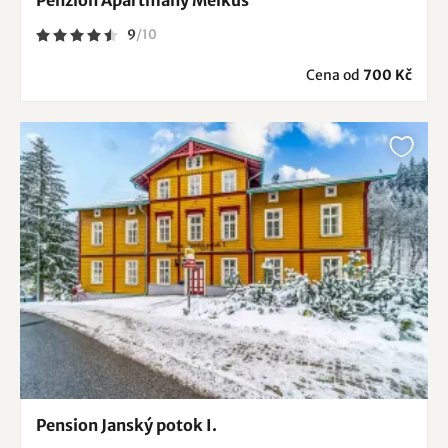
Penzion Apartmány Melkus
9
/
10
Cena od
700 Kč
Pension Janský potok I.