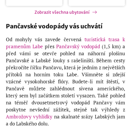
Zobrazit všechna ubytování
Pančavské vodopády vás uchvátí
Od mohyly vás zavede červená
turistická trasa k
pramenům Labe
přes
Pančavský vodopád
(1,5 km) a
před vámi se otevře pohled na náhorní plošinu
Pančavské a Labské louky s rašeliništi. Během cesty
překročíte říčku Pančavu, která je jedním z největších
přítoků na horním toku Labe. Všimněte si zdejší
vzácné vysokohorské flóry. Budete-li mít štěstí, v
Pančavě můžete zahlédnout sivena amerického,
který sem byl začátkem století vysazen. Také pohled
na téměř dvousetmetrový vodopád Pančavy vám
poskytne nevšední zážitek, stejně tak výhledy z
Ambrožovy vyhlídky
na skalnaté srázy Labských jam
a do Labského dolu.