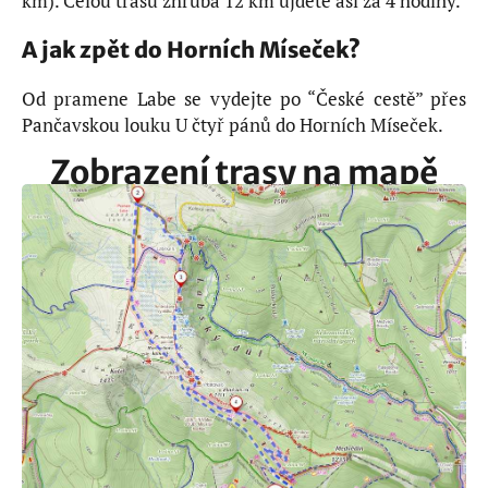
km). Celou trasu zhruba 12 km ujdete asi za 4 hodiny.
A jak zpět do Horních Míseček?
Od pramene Labe se vydejte po “České cestě” přes
Pančavskou louku U čtyř pánů do Horních Míseček.
Zobrazení trasy na mapě