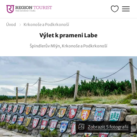
Úvod
Krkonoše a Podkrkonoší
Výlet k prameni Labe
Špindlerův Mlýn, Krkonoše a Podkrkonoší
Zobrazit 5 fotografií