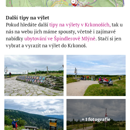
Další tipy na výlet
Pokud hledáte další
tipy na výlety v Krkonoších,
tak u
nás na webu jich máme spousty, včetně i zajímavé
nabídky
ubytování ve Špindlerově Mlýně
. Stačí si jen
vybrat a vyrazit na výlet do Krkonoš.
+ 1 fotografie