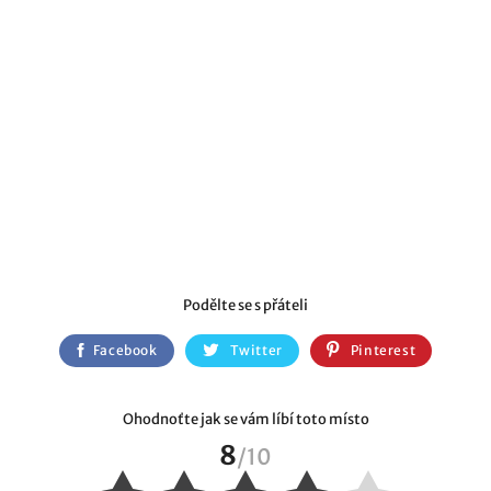
Podělte se s přáteli
Facebook
Twitter
Pinterest
Ohodnoťte jak se vám líbí toto místo
8
/
10