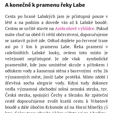
A konečně k pramenu řeky Labe
Cesta po hraně Labských jam je přístupná pouze v
létě a na podzim a dovede vás až k Labské boudě.
Cestou se určitě stavte na
Ambrožově vyhlídce
. Pokud
máte chuť na oběd či větší občerstvení, doporučujeme
se zastavit právě zde. Odtud dojdete po červené trase
asi po 1 km k pramenu Labe. Řeka pramení v
rašeliništích Labské louky, ovšem toto místo je
veřejnosti nepřístupné. Je zde však symbolické
prameniště, kde jsou umístěné skruže s přítokem i
odtokem vody a kamenná stěna s barevnými erby 26
významných měst, jimiž Labe protéká. Místo zdobí i
dřevěná socha alegorie vody. Kdysi tudy dokonce
vedla významná obchodní solná zemská stezka, tzv.
Česká stezka, spojující Čechy a Slezsko. Ke zpáteční
cestě doporučujeme zvolit kratší cestu k Vrbatově
boudě a dále úbočím Krkonoše až na Horní Mísečky (5