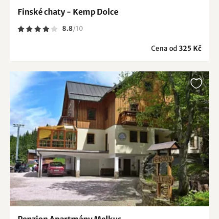
Finské chaty - Kemp Dolce
8.8
/
10
Cena od
325 Kč