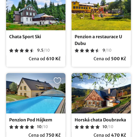
Chata Sport Ski
Penzion a restaurace U
Dubu
9.5
/
10
9
/
10
Cena od
610 Kč
Cena od
500 Kč
Penzion Pod Hájkem
Horská chata Doubravka
10
/
10
10
/
10
Cena od
750 Kč
Cena od
470 Kč