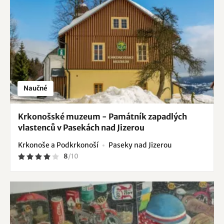
Naučné
Krkonošské muzeum - Památník zapadlých
vlastenců v Pasekách nad Jizerou
Krkonoše a Podkrkonoší
Paseky nad Jizerou
8
/
10