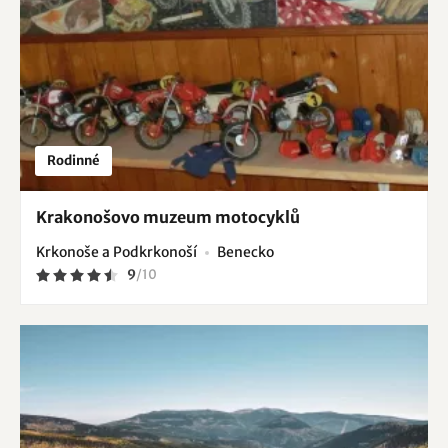
Rodinné
Krakonošovo muzeum motocyklů
Krkonoše a Podkrkonoší
Benecko
9
/
10