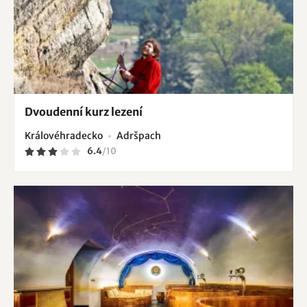
Dvoudenní kurz lezení
Královéhradecko
Adršpach
6.4
/
10