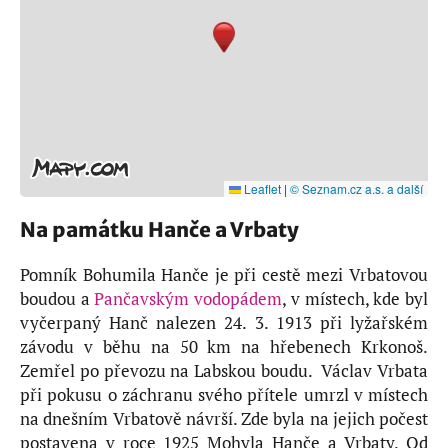
Leaflet
|
© Seznam.cz a.s. a další
Na památku Hanče a Vrbaty
Pomník Bohumila Hanče je při cestě mezi Vrbatovou
boudou a
Pančavským vodopádem
, v místech, kde byl
vyčerpaný Hanč nalezen 24. 3. 1913 při lyžařském
závodu v běhu na 50 km na hřebenech Krkonoš.
Zemřel po převozu na Labskou boudu. Václav Vrbata
při pokusu o záchranu svého přítele umrzl v místech
na dnešním Vrbatově návrší. Zde byla na jejich počest
postavena v roce 1925 Mohyla Hanče a Vrbaty. Od