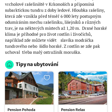
vrcholové rašeliniště v Krkonoších a připomíná
subarktickou tundru z doby ledové. Hloubka rašeliny,
která zde vznikla před téměř 6 000 lety postupným
odumíráním mechu rašeliníku, lišejníků a různých
trav, je na některých místech až 1,20 m. Drsné horské
klima je příhodné pro život rostlin i živočichů,
například zde můžete vidět slavíka modráčka
tundrového nebo šídlo horské. Z rostlin se zde pak
uchoval třeba malý ostružiník moruška.
Tipy na ubytování
Pension Pohoda
Pension Relax