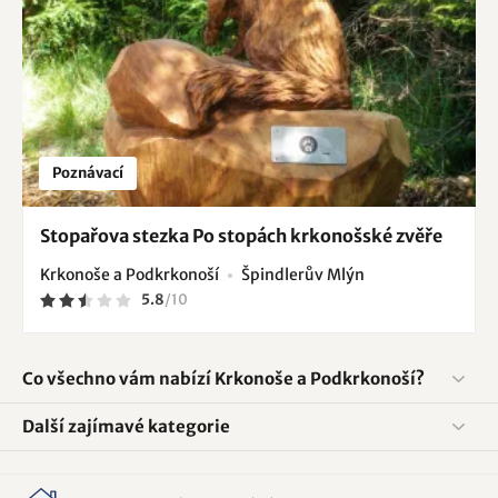
Poznávací
Stopařova stezka Po stopách krkonošské zvěře
Krkonoše a Podkrkonoší
Špindlerův Mlýn
5.8
/
10
Co všechno vám nabízí Krkonoše a Podkrkonoší?
Další zajímavé kategorie