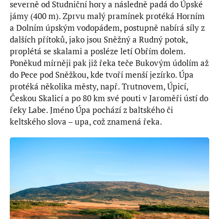
severně od Studniční hory a následně padá do Úpské
jámy (400 m). Zprvu malý pramínek protéká Horním
a Dolním úpským vodopádem, postupně nabírá síly z
dalších přítoků, jako jsou Sněžný a Rudný potok,
proplétá se skalami a posléze letí Obřím dolem.
Poněkud mírněji pak již řeka teče Bukovým údolím až
do Pece pod Sněžkou, kde tvoří menší jezírko. Úpa
protéká několika městy, např. Trutnovem, Úpicí,
Českou Skalicí a po 80 km své pouti v Jaroměři ústí do
řeky Labe. Jméno Úpa pochází z baltského či
keltského slova – upa, což znamená řeka.