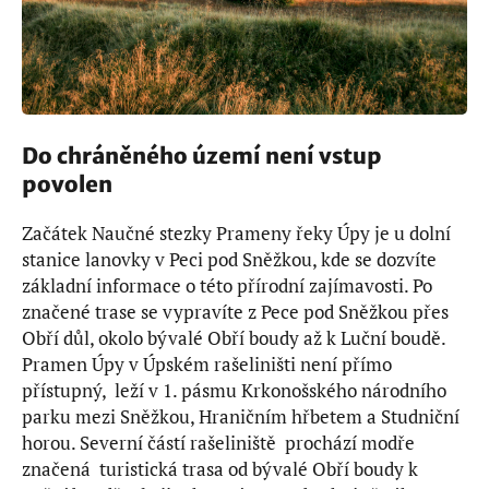
Do chráněného území není vstup
povolen
Začátek Naučné stezky Prameny řeky Úpy je u dolní
stanice lanovky v Peci pod Sněžkou, kde se dozvíte
základní informace o této přírodní zajímavosti. Po
značené trase se vypravíte z Pece pod Sněžkou přes
Obří důl, okolo bývalé Obří boudy až k Luční boudě.
Pramen Úpy v Úpském rašeliništi není přímo
přístupný, leží v 1. pásmu Krkonošského národního
parku mezi Sněžkou, Hraničním hřbetem a Studniční
horou. Severní částí rašeliniště prochází modře
značená turistická trasa od bývalé Obří boudy k