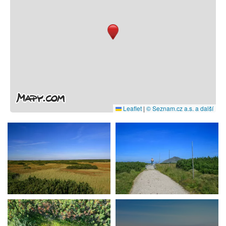
Leaflet
|
© Seznam.cz a.s. a další