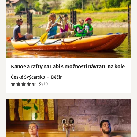
Kanoe a rafty na Labi s možností návratu na kole
České Švýcarsko
Děčín
9
/
10