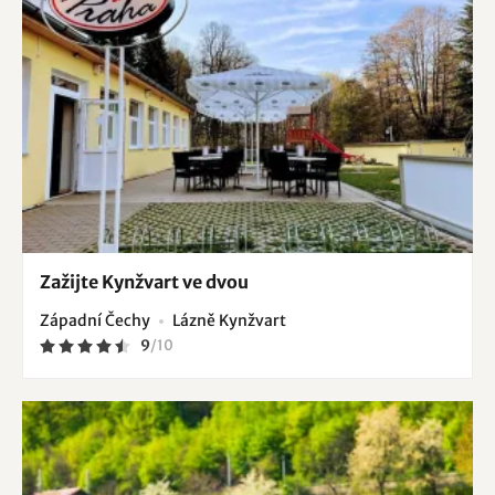
Zažijte Kynžvart ve dvou
Západní Čechy
Lázně Kynžvart
9
/
10