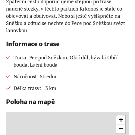
Zpáteční cestu doporučujeme stejnou po trase
naučné stezky, v těchto partiích Krkonoš je stále co
objevovat a obdivovat. Nebo si ještě vyšlápněte na
Sněžku a odtud se nechte do Pece pod Sněžkou svézt
lanovkou.
Informace o trase
Trasa: Pec pod Sněžkou, Obří důl, bývalá Obří
bouda, Luční bouda
Náročnost: Střední
Délka trasy: 13 km
Poloha na mapě
+
−