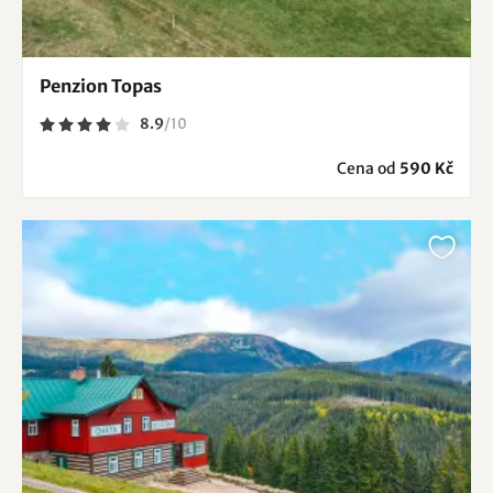
Penzion Topas
8.9
/
10
Cena od
590 Kč