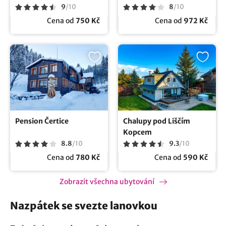
9
/
10
8
/
10
Cena od
750 Kč
Cena od
972 Kč
Pension Čertice
Chalupy pod Liščím
Kopcem
8.8
/
10
9.3
/
10
Cena od
780 Kč
Cena od
590 Kč
Zobrazit všechna ubytování
Nazpátek se svezte lanovkou