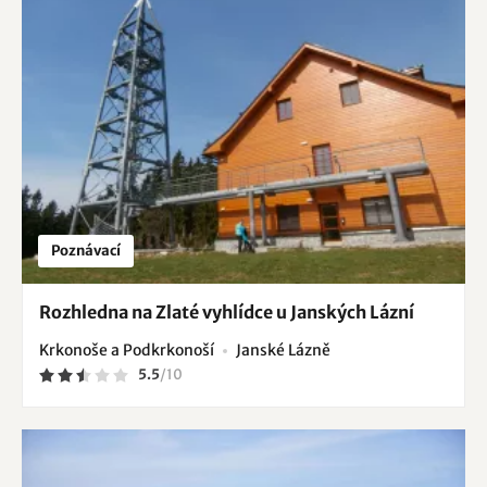
Poznávací
Rozhledna na Zlaté vyhlídce u Janských Lázní
Krkonoše a Podkrkonoší
Janské Lázně
5.5
/
10