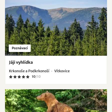
Poznávací
Jáji vyhlídka
Krkonoše a Podkrkonoší
Vítkovice
10
/
10