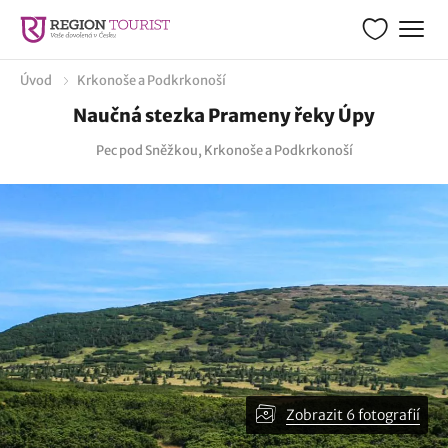
Úvod
Krkonoše a Podkrkonoší
Naučná stezka Prameny řeky Úpy
Pec pod Sněžkou, Krkonoše a Podkrkonoší
Zobrazit 6 fotografií