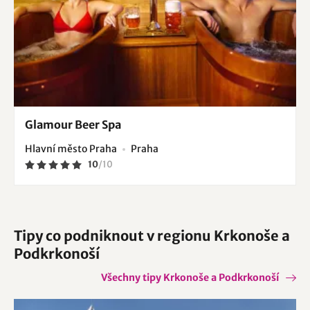
Glamour Beer Spa
Hlavní město Praha
Praha
10
/
10
Tipy co podniknout v regionu Krkonoše a
Podkrkonoší
Všechny tipy Krkonoše a Podkrkonoší