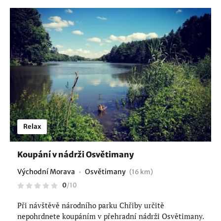
Relax
Koupání v nádrži Osvětimany
Východní Morava
Osvětimany
(16 km)
0
/
10
Při návštěvě národního parku Chřiby určitě
nepohrdnete koupáním v přehradní nádrži Osvětimany.