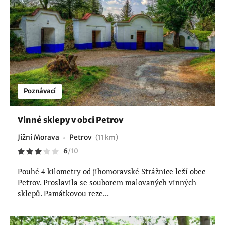
Poznávací
Vinné sklepy v obci Petrov
Jižní Morava
Petrov
(11 km)
6
/
10
Pouhé 4 kilometry od jihomoravské Strážnice leží obec
Petrov. Proslavila se souborem malovaných vinných
sklepů. Památkovou reze...