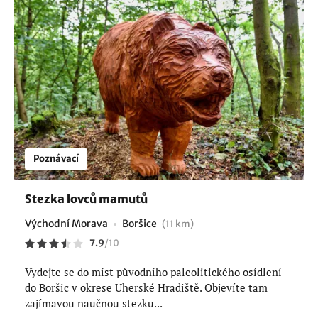
Poznávací
Stezka lovců mamutů
Východní Morava
Boršice
(11 km)
7.9
/
10
Vydejte se do míst původního paleolitického osídlení
do Boršic v okrese Uherské Hradiště. Objevíte tam
zajímavou naučnou stezku...