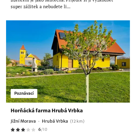
super zážitek a nebudete li...
Poznávací
Horňácká farma Hrubá Vrbka
Jižní Morava
Hrubá Vrbka
(12 km)
6
/
10