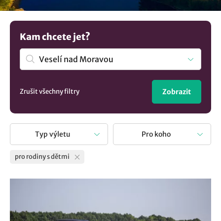
skryté kouty vhodná pro rodinné výpravy a najděte tipy
kudy z nudy s dětmi. Přinášíme vám nejen inspiraci, co
vidět a co dělat, ale i rady, jak udělat každý rodinný výlet
Kam chcete jet?
nezapomenutelným. Obohaťte svůj volný čas s našimi tipy
na výlet a užijte si ho s vašimi dětmi na plno!
Zrušit všechny filtry
Zobrazit
Typ výletu
Pro koho
pro rodiny s dětmi