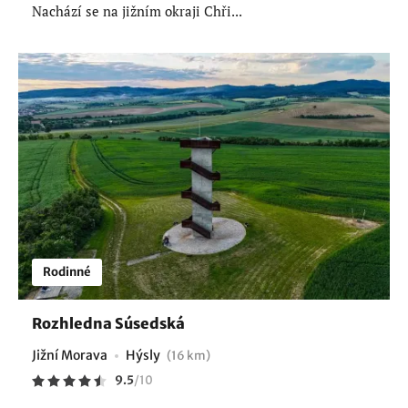
Nachází se na jižním okraji Chři...
Rodinné
Rozhledna Súsedská
Jižní Morava
Hýsly
(16 km)
9.5
/
10