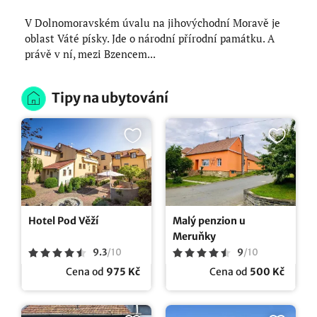
V Dolnomoravském úvalu na jihovýchodní Moravě je
oblast Váté písky. Jde o národní přírodní památku. A
právě v ní, mezi Bzencem...
Tipy na ubytování
Hotel Pod Věží
Malý penzion u
Meruňky
9.3
/
10
9
/
10
Cena od
975 Kč
Cena od
500 Kč