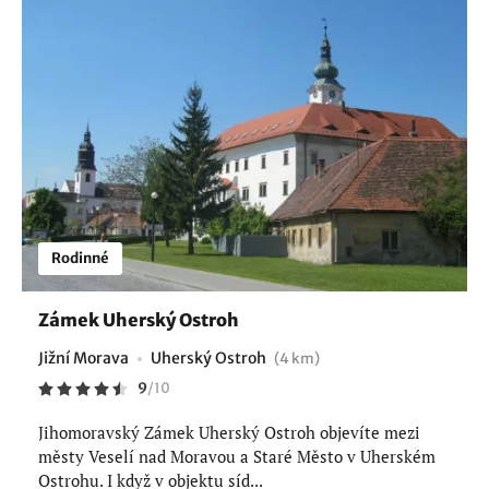
Rodinné
Zámek Uherský Ostroh
Jižní Morava
Uherský Ostroh
(4 km)
9
/
10
Jihomoravský Zámek Uherský Ostroh objevíte mezi
městy Veselí nad Moravou a Staré Město v Uherském
Ostrohu. I když v objektu síd...