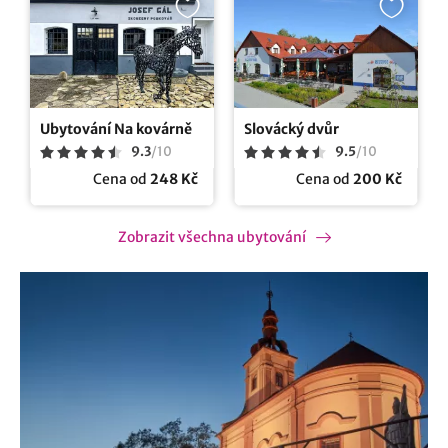
Ubytování Na kovárně
Slovácký dvůr
9.3
/
10
9.5
/
10
Cena od
248 Kč
Cena od
200 Kč
Zobrazit všechna ubytování