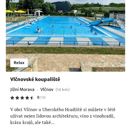
Relax
Vlčnovské koupaliště
Jižní Morava
Vlčnov
(16 km)
9
/
10
V obci Vlčnov u Uherského Hradiště si můžete v létě
užívat nejen lidovou architekturu, víno z vinohradů,
krásu krojů, ale také...