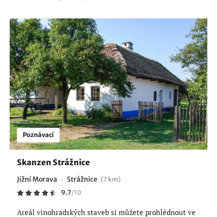
Poznávací
Skanzen Strážnice
Jižní Morava
Strážnice
(7 km)
9.7
/
10
Areál vinohradských staveb si můžete prohlédnout ve