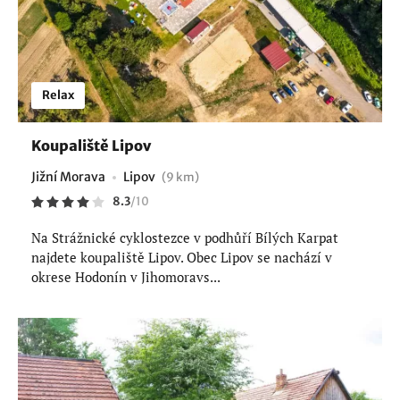
Relax
Koupaliště Lipov
Jižní Morava
Lipov
(9 km)
8.3
/
10
Na Strážnické cyklostezce v podhůří Bílých Karpat
najdete koupaliště Lipov. Obec Lipov se nachází v
okrese Hodonín v Jihomoravs...