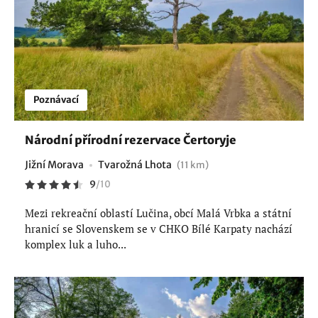
Poznávací
Národní přírodní rezervace Čertoryje
Jižní Morava
Tvarožná Lhota
(11 km)
9
/
10
Mezi rekreační oblastí Lučina, obcí Malá Vrbka a státní
hranicí se Slovenskem se v CHKO Bílé Karpaty nachází
komplex luk a luho...