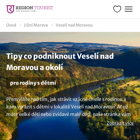
Úvod
Jižní Morava
Veselí nad Moravou
Tipy co podniknout Veselí nad
Moravou a okolí
pro rodiny s dětmi
Přemýšlíte nad tím, jak strávit vzácné chvíle s rodinou a
kam vyrazit s dětmi v lokalitě Veselí nad Moravou? Ať už
máte velké děti nebo zvídavé malé děti, naše stránka vám
poskytne zajímavé i originální nápady s tipy kam na výlety
Zobrazit více
s dětmi v destinaci Veselí nad Moravou. Prozkoumejte
různorodé možnosti zábavy, zábavné aktivity, objevujte