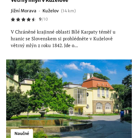
Větrný mlýn v Kuželově
Jižní Morava
Kuželov
(14 km)
9
/
10
V Chráněné krajinné oblasti Bílé Karpaty téměř u
hranic se Slovenskem si prohlédněte v Kuželově
větrný mlýn z roku 1842. Jde o...
Naučné