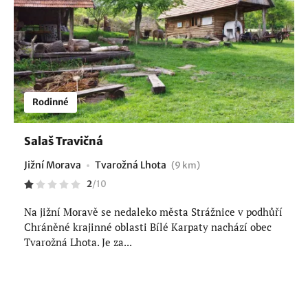
Rodinné
Salaš Travičná
Jižní Morava
Tvarožná Lhota
(9 km)
2
/
10
Na jižní Moravě se nedaleko města Strážnice v podhůří
Chráněné krajinné oblasti Bílé Karpaty nachází obec
Tvarožná Lhota. Je za...