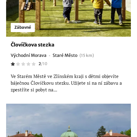
Zábavné
Človíčkova stezka
Východní Morava
Staré Město
(15 km)
2
/
10
Ve Starém Městě ve Zlínském kraji s dětmi objevíte
báječnou Človíčkovu stezku. Užijete si na ní zábavu a
zpestříte si pobyt na...