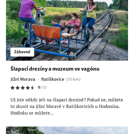
Zábavné
Šlapací drezíny a muzeum ve vagónu
Jižní Morava
Ratíškovice
(15 km)
9
/
10
Už jste někdy jeli na šlapací drezíně? Pokud ne, můžete
to zkusit na jižní Moravě v Ratíškovicích u Hodonína.
Hodinku se můžete...