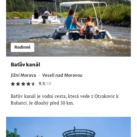
Rodinné
Baťův kanál
Jižní Morava
Veselí nad Moravou
9.5
/
10
Baťův kanál je vodní cesta, která vede z Otrokovic k
Rohatci. Je dlouhý před 50 km.