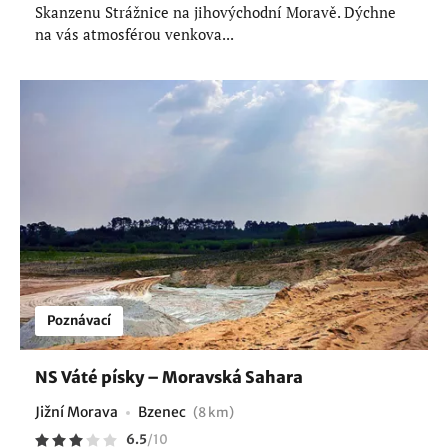
Skanzenu Strážnice na jihovýchodní Moravě. Dýchne
na vás atmosférou venkova...
Poznávací
NS Váté písky – Moravská Sahara
Jižní Morava
Bzenec
(8 km)
6.5
/
10