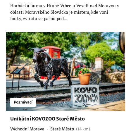
Horňácká farma v Hrubé Vrbce u Veselí nad Moravou v
oblasti Moravského Slovácka je místem, kde voní
louky, zvířata se pasou pod...
Poznávací
Unikátní KOVOZOO Staré Město
Východní Morava
Staré Město
(14 km)