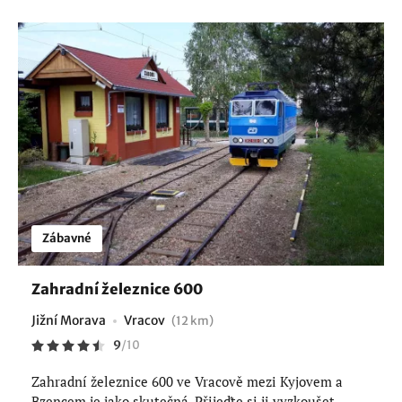
Zábavné
Zahradní železnice 600
Jižní Morava
Vracov
(12 km)
9
/
10
Zahradní železnice 600 ve Vracově mezi Kyjovem a
Bzencem je jako skutečná. Přijeďte si ji vyzkoušet