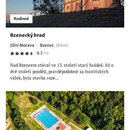
Rodinné
Bzenecký hrad
Jižní Morava
Bzenec
(8 km)
9.7
/
10
Nad Bzencem stával ve 13. století starý hrádek. Již o
dvě století později, pravděpodobně za hustitských
válek, byla stavba roze...